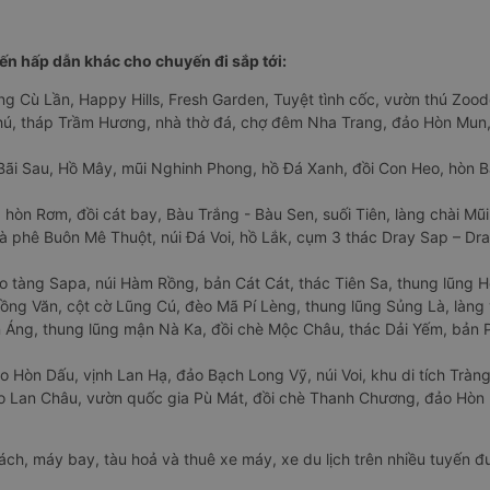
n hấp dẫn khác cho chuyến đi sắp tới:
ng Cù Lần, Happy Hills, Fresh Garden, Tuyệt tình cốc, vườn thú Zoodo
Phú, tháp Trầm Hương, nhà thờ đá, chợ đêm Nha Trang, đảo Hòn Mun,
Bãi Sau, Hồ Mây, mũi Nghinh Phong, hồ Đá Xanh, đồi Con Heo, hòn B
 hòn Rơm, đồi cát bay, Bàu Trắng - Bàu Sen, suối Tiên, làng chài Mũi
à phê Buôn Mê Thuột, núi Đá Voi, hồ Lắk, cụm 3 thác Dray Sap – Dra
o tàng Sapa, núi Hàm Rồng, bản Cát Cát, thác Tiên Sa, thung lũng 
ng Văn, cột cờ Lũng Cú, đèo Mã Pí Lèng, thung lũng Sủng Là, làng 
Áng, thung lũng mận Nà Ka, đồi chè Mộc Châu, thác Dải Yếm, bản P
o Hòn Dấu, vịnh Lan Hạ, đảo Bạch Long Vỹ, núi Voi, khu di tích Tràng
ảo Lan Châu, vườn quốc gia Pù Mát, đồi chè Thanh Chương, đảo Hò
hách, máy bay, tàu hoả và thuê xe máy, xe du lịch trên nhiều tuyến 