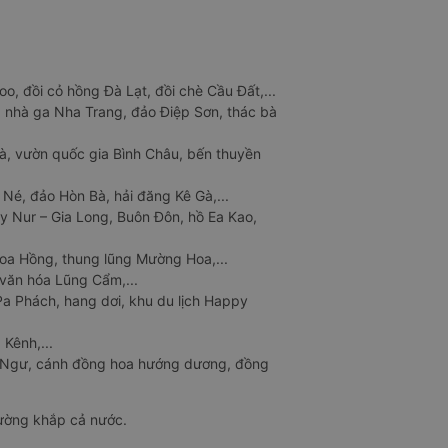
o, đồi cỏ hồng Đà Lạt, đồi chè Cầu Đất,...
 nhà ga Nha Trang, đảo Điệp Sơn, thác bà
à, vườn quốc gia Bình Châu, bến thuyền
 Né, đảo Hòn Bà, hải đăng Kê Gà,...
y Nur – Gia Long, Buôn Đôn, hồ Ea Kao,
Hoa Hồng, thung lũng Mường Hoa,...
văn hóa Lũng Cẩm,...
a Phách, hang dơi, khu du lịch Happy
 Kênh,...
n Ngư, cánh đồng hoa hướng dương, đồng
đường khắp cả nước.