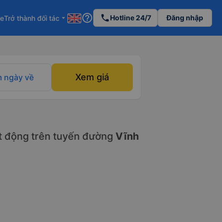
help_outline
phone
Hotline 24/7
Đăng nhập
re
Trở thành đối tác
arrow_drop_down
Xem giá
 ngày về
 động trên tuyến đường
Vĩnh