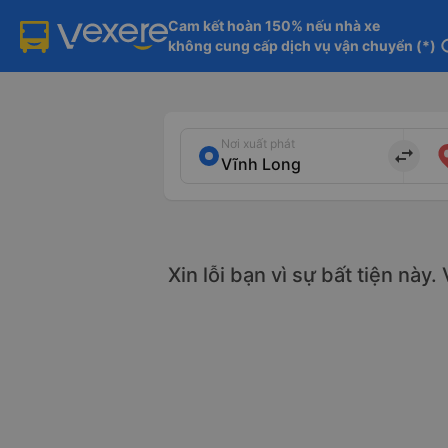
Cam kết hoàn 150% nếu nhà xe

không cung cấp dịch vụ vận chuyển (*)
in
Nơi xuất phát
import_export
Xin lỗi bạn vì sự bất tiện này