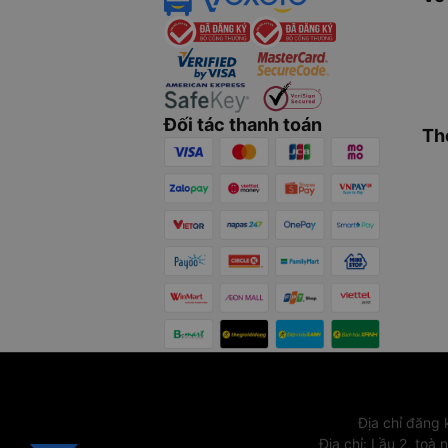
Đối tác thanh toán
Th
Địa chỉ đăng
Địa chỉ
:
Lầu 2, toà 