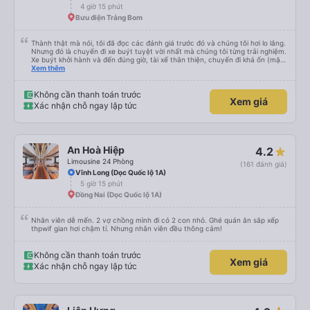
4 giờ 15 phút
Bưu điện Trảng Bom
Thành thật mà nói, tôi đã đọc các đánh giá trước đó và chúng tôi hơi lo lắng.
Nhưng đó là chuyến đi xe buýt tuyệt vời nhất mà chúng tôi từng trải nghiệm.
Xe buýt khởi hành và đến đúng giờ, tài xế thân thiện, chuyến đi khá ổn (mặc
dù vẫn hơi xóc, nhưng đó là đặc trưng của Việt Nam ^^), và chỗ ngồi thoải
Xem thêm
mái. Chúng tôi thực sự rất hài lòng.
Không cần thanh toán trước
Xem giá
Xác nhận chỗ ngay lập tức
An Hoà Hiệp
4.2
Limousine 24 Phòng
(161 đánh giá)
Vĩnh Long (Dọc Quốc lộ 1A)
5 giờ 15 phút
Đồng Nai (Dọc Quốc lộ 1A)
Nhân viên dễ mến. 2 vợ chồng mình đi có 2 con nhỏ. Ghé quán ăn sắp xếp
thpwif gian hơi chậm tí. Nhưng nhân viên đều thông cảm!
Không cần thanh toán trước
Xem giá
Xác nhận chỗ ngay lập tức