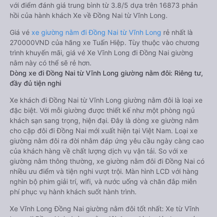
với điểm đánh giá trung bình từ 3.8/5 dựa trên 16873 phản
hồi của hành khách Xe về Đồng Nai từ Vĩnh Long.
Giá vé
xe giường nằm đi Đồng Nai từ Vĩnh Long
rẻ nhất là
270000VND của hãng xe Tuấn Hiệp. Tùy thuộc vào chương
trình khuyến mãi, giá vé Xe Vĩnh Long đi Đồng Nai giường
nằm này có thể sẽ rẻ hơn.
Dòng xe đi Đồng Nai từ Vĩnh Long giường nằm đôi: Riêng tư,
đầy đủ tiện nghi
Xe khách đi Đồng Nai từ Vĩnh Long giường nằm đôi là loại xe
đặc biệt. Với mỗi giường được thiết kế như một phòng ngủ
khách sạn sang trọng, hiện đại. Đây là dòng xe giường nằm
cho cặp đôi đi Đồng Nai mới xuất hiện tại Việt Nam. Loại xe
giường nằm đôi ra đời nhằm đáp ứng yêu cầu ngày càng cao
của khách hàng về chất lượng dịch vụ vận tải. So với xe
giường nằm thông thường, xe giường nằm đôi đi Đồng Nai có
nhiều ưu điểm và tiện nghi vượt trội. Màn hình LCD với hàng
nghìn bộ phim giải trí, wifi, và nước uống và chăn đắp miễn
phí phục vụ hành khách suốt hành trình.
Xe Vĩnh Long Đồng Nai giường nằm đôi tốt nhất: Xe từ Vĩnh