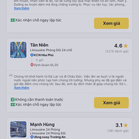
êm thuận, nhân viên lễ độ, tài xế vững tay quả thật khiến tôi an tâm, mãn ý.
Đường xa muôn dặm mà lòng chẳng vướng lo. Phục vụ tận tụy, tác phong
nghiêm cẩn, hiếm thấy giữa thời buổi kim tiền vội vã. Xã hội loạn đạo. Xin gửi
Xem thêm
lời tán dương chân thành, kính chúc nhà xe ngày một hưng thịnh, vạn lộ bình
an.”
Xác nhận chỗ ngay lập tức
Xem giá
Tân Niên
4.6
Limousine Phòng Đôi 24 chỗ
(2276 đánh giá)
KCN Hòa Phú
5 giờ
Định Quán QL20
Chúng tôi khởi hành từ Đà Lạt và đi Châu Đức. Việc lên xe buýt vì là người
nước ngoài nên phức tạp hơn chúng tôi tưởng. Nhưng phụ xe đã gọi điện và
gửi địa điểm cho chúng tôi. Sau đó, anh ấy đích thân đi giúp chúng tôi. Đó là
lần đầu tiên đi xe giường nằm với hai đứa trẻ nhỏ khá thú vị. Chúng tôi không
Xem thêm
chắc chắn khi nào xe sẽ dừng lại để nghỉ hoặc ăn uống. Tôi rất ngạc nhiên
khi xe dừng lại lúc nửa đêm ở Cần Thơ và mọi người xuống xe ăn. Khi đến
điểm dừng, họ đánh thức chúng tôi dậy và đảm bảo chúng tôi đã sẵn sàng.
Không cần thanh toán trước
Xem giá
Nhìn chung, đó là một trải nghiệm tốt. Mỗi giường đều có gối và chăn, và đủ
Xác nhận chỗ ngay lập tức
chỗ cho 1 người lớn và 1 trẻ em nằm thoải mái.
Mạnh Hùng
3.1
Limousine 24 Phòng
(381 đánh giá)
Limousine 24 Phòng Đôi
Vòng xoay Trường An