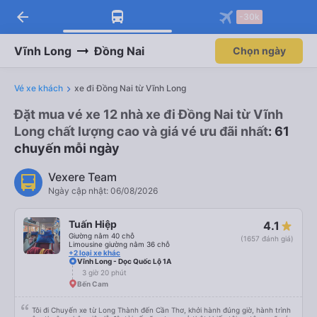
arrow_back
-30k
Vĩnh Long
Đồng Nai
Chọn ngày
Vé xe khách
xe đi Đồng Nai từ Vĩnh Long
Đặt mua vé xe 12 nhà xe đi Đồng Nai từ Vĩnh
Long chất lượng cao và giá vé ưu đãi nhất
: 61
chuyến mỗi ngày
Vexere Team
Ngày cập nhật: 06/08/2026
Tuấn Hiệp
4.1
Giường nằm 40 chỗ
(1657 đánh giá)
Limousine giường nằm 36 chỗ
+2 loại xe khác
Vĩnh Long - Dọc Quốc Lộ 1A
3 giờ 20 phút
Bến Cam
Tôi đi Chuyến xe từ Long Thành đến Cần Thơ, khởi hành đúng giờ, hành trình