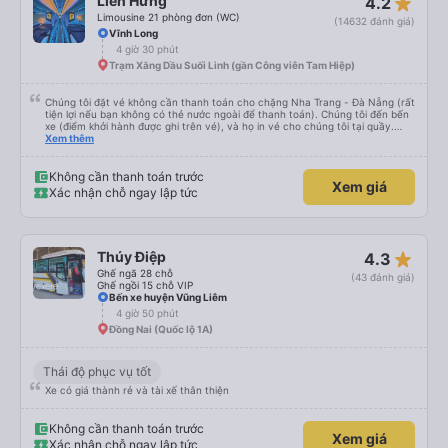
star_rate
Liên Hưng
4.2
Limousine 21 phòng đơn (WC)
(14632 đánh giá)
Vĩnh Long
4 giờ 30 phút
Trạm Xăng Dầu Suối Linh (gần Công viên Tam Hiệp)
Chúng tôi đặt vé không cần thanh toán cho chặng Nha Trang - Đà Nẵng (rất
tiện lợi nếu bạn không có thẻ nước ngoài để thanh toán). Chúng tôi đến bến
xe (điểm khởi hành được ghi trên vé), và họ in vé cho chúng tôi tại quầy.
Chúng tôi cũng quyết định mua vé chiều về trực tiếp tại quầy, vì giá vé trên
Xem thêm
ứng dụng cũng giống nhau. Đầu tiên, chúng tôi đi xe buýt nhỏ đến điểm hẹn,
sau đó chuyển sang xe giường nằm. Tôi khuyên bạn nên mang theo áo len
ấm hoặc áo khoác mỏng, vì thỉnh thoảng trời khá lạnh, và chăn mền thì hơi
Không cần thanh toán trước
Xem giá
cũ, nhưng vẫn có sẵn. Cổng USB để sạc điện thoại hoạt động tốt, và có giấy
Xác nhận chỗ ngay lập tức
vệ sinh. Mọi thứ khá sạch sẽ. Chúng tôi trở về từ Đà Nẵng (bến xe Đà Nẵng,
Nhà ga B2, Lối ra 8) trên một loại xe buýt khác với ba hàng ghế ngả. Xe ít
rộng rãi hơn, nhưng vẫn khá thoải mái và tốt hơn nhiều so với một chuyến đi
8-10 tiếng ngồi một chỗ. Chúng tôi cũng dừng lại gần Nha Trang và sau đó
được đưa đến ga bằng xe buýt nhỏ. Họ cũng vận chuyển hàng hóa trong
star_rate
Thúy Điệp
4.3
suốt chuyến đi, và có thể sẽ có những điểm dừng chân. Tôi khuyên bạn nên
chọn công ty này và đặt chỗ ngồi VIP.
Ghế ngã 28 chỗ
(43 đánh giá)
Ghế ngồi 15 chỗ VIP
Bến xe huyện Vũng Liêm
4 giờ 50 phút
Đồng Nai (Quốc lộ 1A)
Thái độ phục vụ tốt
Xe có giá thành rẻ và tài xế thân thiện
Không cần thanh toán trước
Xem giá
Xác nhận chỗ ngay lập tức