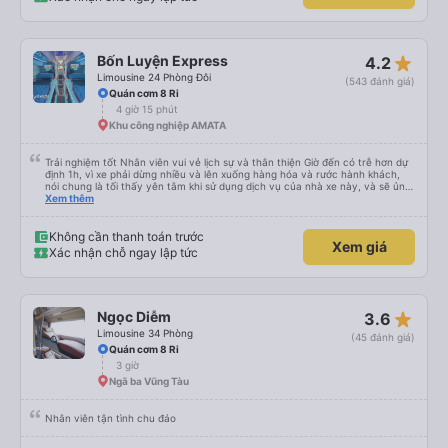
star_rate
Bốn Luyện Express
4.2
Limousine 24 Phòng Đôi
(543 đánh giá)
Quán cơm 8 Ri
4 giờ 15 phút
Khu công nghiệp AMATA
Trải nghiệm tốt Nhân viên vui vẻ lịch sự và thân thiện Giờ đến có trễ hơn dự
định 1h, vì xe phải dừng nhiều và lên xuống hàng hóa và rước hành khách,
nói chung là tối thấy yên tâm khi sử dụng dịch vụ của nhà xe này, và sẽ ủng
hộ và giới thiệu cho người thân sử dụng dịch vụ của nhà xe này
Xem thêm
Không cần thanh toán trước
Xem giá
Xác nhận chỗ ngay lập tức
star_rate
Ngọc Diễm
3.6
Limousine 34 Phòng
(45 đánh giá)
Quán cơm 8 Ri
3 giờ
Ngã ba Vũng Tàu
Nhân viên tận tình chu đáo