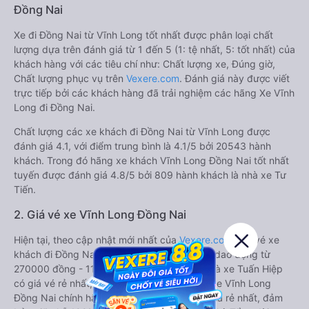
Đồng Nai
Xe đi Đồng Nai từ Vĩnh Long tốt nhất được phân loại chất
lượng dựa trên đánh giá từ 1 đến 5 (1: tệ nhất, 5: tốt nhất) của
khách hàng với các tiêu chí như: Chất lượng xe, Đúng giờ,
Chất lượng phục vụ trên
Vexere.com
. Đánh giá này được viết
trực tiếp bởi các khách hàng đã trải nghiệm các hãng Xe Vĩnh
Long đi Đồng Nai.
Chất lượng các xe khách đi Đồng Nai từ Vĩnh Long được
đánh giá 4.1, với điểm trung bình là 4.1/5 bởi 20543 hành
khách. Trong đó hãng xe khách Vĩnh Long Đồng Nai tốt nhất
tuyến được đánh giá 4.8/5 bởi 809 hành khách là nhà xe Tư
Tiến.
2. Giá vé xe Vĩnh Long Đồng Nai
Hiện tại, theo cập nhật mới nhất của
Vexere.com
, giá vé xe
khách đi Đồng Nai từ Vĩnh Long có mức giá dao động từ
270000 đồng - 1100000 đồng. Trong đó, nhà xe Tuấn Hiệp
có giá vé rẻ nhất, chỉ 270000 đồng. Đặt vé xe Vĩnh Long
Đồng Nai chính hãng tại
Vexere.com
để có giá rẻ nhất, đảm