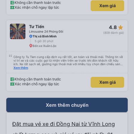
Không cần thanh toán trước
Xem giá
Xác nhận chỗ ngay lập tức
star_rate
Tư Tiến
4.8
Limousine 24 Phòng Đôi
(809 đánh giá)
Thị xã Bình Minh
5 giờ 30 phút
Bến xe Xuân Lộc
Công ty Tu Tien cung cấp dịch vụ rất tốt, an toàn và thoải mái. Thông tin về
vị trí xe và các cuộc gọi từ nhân viên trên xe trước khi đón khách rất hữu
ích. Xe rất sạch sẽ, giường ngủ thoải mái với nhiều tùy chọn đèn chiếu sáng
và cổng USB được đặt ở vị trí thuận tiện. Nhân viên rất lịch sự và xe đến
Xem thêm
điểm đến sớm hơn dự kiến. Cảm ơn!
Không cần thanh toán trước
Xem giá
Xác nhận chỗ ngay lập tức
Xem thêm chuyến
Đặt mua vé xe đi Đồng Nai từ Vĩnh Long