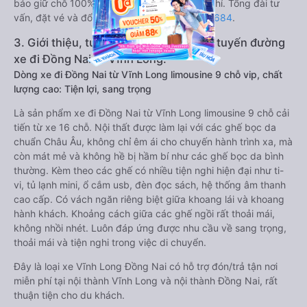
bảo giữ chỗ 100% và hỗ trợ đổi trả vé miễn phí. Tổng đài tư
vấn, đặt vé và đổi trả vé miễn phí:
1900 888684
.
3. Giới thiệu, tư vấn các dòng xe chạy tuyến đường
xe đi Đồng Nai từ Vĩnh Long:
Dòng xe đi Đồng Nai từ Vĩnh Long limousine 9 chỗ vip, chất
lượng cao: Tiện lợi, sang trọng
Là sản phẩm xe đi Đồng Nai từ Vĩnh Long limousine 9 chỗ cải
tiến từ xe 16 chỗ. Nội thất được làm lại với các ghế bọc da
chuẩn Châu Âu, không chỉ êm ái cho chuyến hành trình xa, mà
còn mát mẻ và không hề bị hầm bí như các ghế bọc da bình
thường. Kèm theo các ghế có nhiều tiện nghi hiện đại như ti-
vi, tủ lạnh mini, ổ cắm usb, đèn đọc sách, hệ thống âm thanh
cao cấp. Có vách ngăn riêng biệt giữa khoang lái và khoang
hành khách. Khoảng cách giữa các ghế ngồi rất thoải mái,
không nhồi nhét. Luôn đáp ứng được nhu cầu về sang trọng,
thoải mái và tiện nghi trong việc di chuyển.
Đây là loại xe Vĩnh Long Đồng Nai có hỗ trợ đón/trả tận nơi
miễn phí tại nội thành Vĩnh Long và nội thành Đồng Nai, rất
thuận tiện cho du khách.