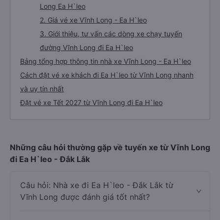
Long Ea H`leo
2. Giá vé xe Vĩnh Long - Ea H`leo
3. Giới thiệu, tư vấn các dòng xe chạy tuyến
đường Vĩnh Long đi Ea H`leo
Bảng tổng hợp thông tin nhà xe Vĩnh Long - Ea H`leo
Cách đặt vé xe khách đi Ea H`leo từ Vĩnh Long nhanh
và uy tín nhất
Đặt vé xe Tết 2027 từ Vĩnh Long đi Ea H`leo
Những câu hỏi thường gặp về tuyến xe từ Vĩnh Long
đi Ea H`leo - Đắk Lắk
Câu hỏi: Nhà xe đi Ea H`leo - Đắk Lắk từ
Vĩnh Long được đánh giá tốt nhất?