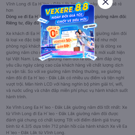
Vĩnh Long đi Ea H`leo - Đắk Lắk limousine này có thể sẽ rẻ
hơn
Dòng xe đi Ea H`leo - Đắk Lắk từ Vĩnh Long giường nằm đôi:
Riêng tư, đầy đủ tiện nghi
Xe khách đi Ea H`leo - Đắk Lắk từ Vĩnh Long giường nằm đôi
là loại xe đặc biệt. Với mỗi giường được thiết kế như một
phòng ngủ khách sạn sang trọng, hiện đại. Đây là dòng xe
giường nằm cho cặp đôi đi Ea H`leo - Đắk Lắk mới xuất hiện
tại Việt Nam. Loại xe giường nằm đôi ra đời nhằm đáp ứng
yêu cầu ngày càng cao của khách hàng về chất lượng dịch
vụ vận tải. So với xe giường nằm thông thường, xe giường
nằm đôi đi Ea H`leo - Đắk Lắk có nhiều ưu điểm và tiện nghi
vượt trội. Màn hình LCD với hàng nghìn bộ phim giải trí, wifi,
và nước uống và chăn đắp miễn phí phục vụ hành khách suốt
hành trình.
Xe Vĩnh Long Ea H`leo - Đắk Lắk giường nằm đôi tốt nhất: Xe
từ Vĩnh Long đi Ea H`leo - Đắk Lắk giường nằm đôi được
đánh giá chung có chất lượng Tốt với điểm đánh giá trung
bình từ 4.3/5 dựa trên 712 phản hồi của hành khách Xe về Ea
H`leo - Đắk Lắk từ Vĩnh Long.