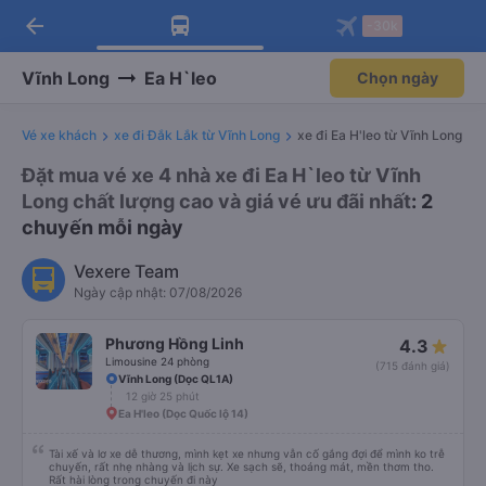
arrow_back
Tải app Vexere ngay!
Tải app Vexere
-30k
Mở app
Mở app
Nhận ưu đãi thành viên độc
-30k/ghế khi đặt vé máy bay qua
quyền
app
Vĩnh Long
Ea H`leo
Chọn ngày
Vé xe khách
xe đi Đắk Lắk từ Vĩnh Long
xe đi Ea H'leo từ Vĩnh Long
Đặt mua vé xe 4 nhà xe đi Ea H`leo từ Vĩnh
Long chất lượng cao và giá vé ưu đãi nhất
: 2
chuyến mỗi ngày
Vexere Team
Ngày cập nhật: 07/08/2026
Phương Hồng Linh
4.3
Limousine 24 phòng
(715 đánh giá)
Vĩnh Long (Dọc QL1A)
12 giờ 25 phút
Ea H'leo (Dọc Quốc lộ 14)
Tài xế và lơ xe dễ thương, mình kẹt xe nhưng vẫn cố gắng đợi để mình ko trễ
chuyến, rất nhẹ nhàng và lịch sự. Xe sạch sẽ, thoáng mát, mền thơm tho.
Rất hài lòng trong chuyến đi này