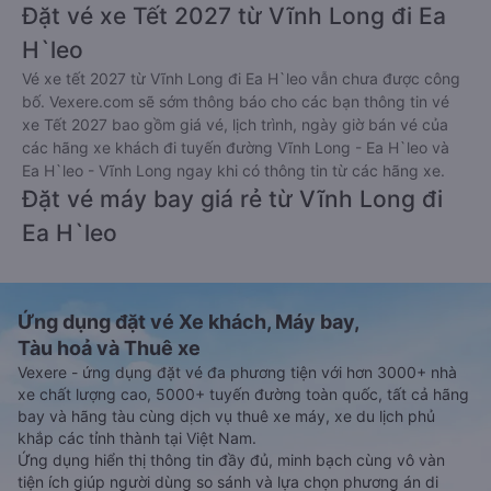
Đặt vé xe Tết 2027 từ Vĩnh Long đi Ea
H`leo
Vé xe tết 2027 từ Vĩnh Long đi Ea H`leo vẫn chưa được công
bố. Vexere.com sẽ sớm thông báo cho các bạn thông tin vé
xe Tết 2027 bao gồm giá vé, lịch trình, ngày giờ bán vé của
các hãng xe khách đi tuyến đường Vĩnh Long - Ea H`leo và
Ea H`leo - Vĩnh Long ngay khi có thông tin từ các hãng xe.
Đặt vé máy bay giá rẻ từ Vĩnh Long đi
Ea H`leo
Ứng dụng đặt vé Xe khách, Máy bay,
Tàu hoả và Thuê xe
Vexere - ứng dụng đặt vé đa phương tiện với hơn 3000+ nhà
xe chất lượng cao, 5000+ tuyến đường toàn quốc, tất cả hãng
bay và hãng tàu cùng dịch vụ thuê xe máy, xe du lịch phủ
khắp các tỉnh thành tại Việt Nam.
Ứng dụng hiển thị thông tin đầy đủ, minh bạch cùng vô vàn
tiện ích giúp người dùng so sánh và lựa chọn phương án di