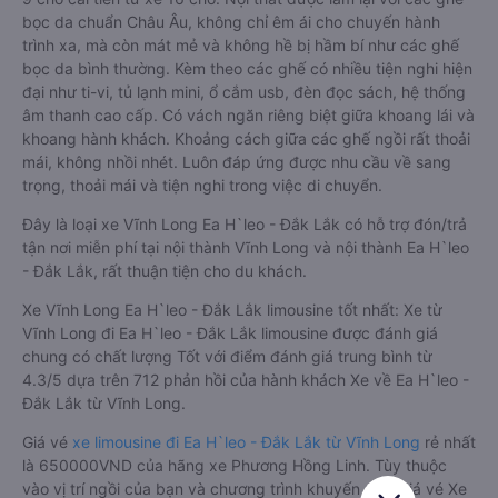
bọc da chuẩn Châu Âu, không chỉ êm ái cho chuyến hành
trình xa, mà còn mát mẻ và không hề bị hầm bí như các ghế
bọc da bình thường. Kèm theo các ghế có nhiều tiện nghi hiện
đại như ti-vi, tủ lạnh mini, ổ cắm usb, đèn đọc sách, hệ thống
âm thanh cao cấp. Có vách ngăn riêng biệt giữa khoang lái và
khoang hành khách. Khoảng cách giữa các ghế ngồi rất thoải
mái, không nhồi nhét. Luôn đáp ứng được nhu cầu về sang
trọng, thoải mái và tiện nghi trong việc di chuyển.
Đây là loại xe Vĩnh Long Ea H`leo - Đắk Lắk có hỗ trợ đón/trả
tận nơi miễn phí tại nội thành Vĩnh Long và nội thành Ea H`leo
- Đắk Lắk, rất thuận tiện cho du khách.
Xe Vĩnh Long Ea H`leo - Đắk Lắk limousine tốt nhất: Xe từ
Vĩnh Long đi Ea H`leo - Đắk Lắk limousine được đánh giá
chung có chất lượng Tốt với điểm đánh giá trung bình từ
4.3/5 dựa trên 712 phản hồi của hành khách Xe về Ea H`leo -
Đắk Lắk từ Vĩnh Long.
Giá vé
xe limousine đi Ea H`leo - Đắk Lắk từ Vĩnh Long
rẻ nhất
là 650000VND của hãng xe Phương Hồng Linh. Tùy thuộc
vào vị trí ngồi của bạn và chương trình khuyến mãi, giá vé Xe