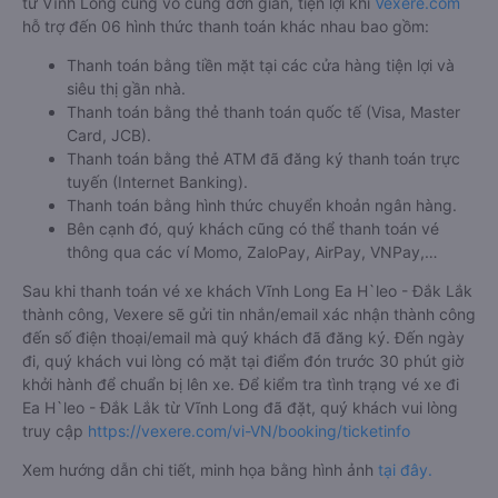
từ Vĩnh Long cũng vô cùng đơn giản, tiện lợi khi
Vexere.com
hỗ trợ đến 06 hình thức thanh toán khác nhau bao gồm:
Thanh toán bằng tiền mặt tại các cửa hàng tiện lợi và
siêu thị gần nhà.
Thanh toán bằng thẻ thanh toán quốc tế (Visa, Master
Card, JCB).
Thanh toán bằng thẻ ATM đã đăng ký thanh toán trực
tuyến (Internet Banking).
Thanh toán bằng hình thức chuyển khoản ngân hàng.
Bên cạnh đó, quý khách cũng có thể thanh toán vé
thông qua các ví Momo, ZaloPay, AirPay, VNPay,…
Sau khi thanh toán vé xe khách Vĩnh Long Ea H`leo - Đắk Lắk
thành công, Vexere sẽ gửi tin nhắn/email xác nhận thành công
đến số điện thoại/email mà quý khách đã đăng ký. Đến ngày
đi, quý khách vui lòng có mặt tại điểm đón trước 30 phút giờ
khởi hành để chuẩn bị lên xe. Để kiểm tra tình trạng vé xe đi
Ea H`leo - Đắk Lắk từ Vĩnh Long đã đặt, quý khách vui lòng
truy cập
https://vexere.com/vi-VN/booking/ticketinfo
Xem hướng dẫn chi tiết, minh họa bằng hình ảnh
tại đây.