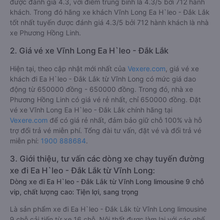
được đánh giá 4.3, với điểm trung bình là 4.3/5 bởi 712 hành
khách. Trong đó hãng xe khách Vĩnh Long Ea H`leo - Đắk Lắk
tốt nhất tuyến được đánh giá 4.3/5 bởi 712 hành khách là nhà
xe Phương Hồng Linh.
2. Giá vé xe Vĩnh Long Ea H`leo - Đắk Lắk
Hiện tại, theo cập nhật mới nhất của
Vexere.com
, giá vé xe
khách đi Ea H`leo - Đắk Lắk từ Vĩnh Long có mức giá dao
động từ 650000 đồng - 650000 đồng. Trong đó, nhà xe
Phương Hồng Linh có giá vé rẻ nhất, chỉ 650000 đồng. Đặt
vé xe Vĩnh Long Ea H`leo - Đắk Lắk chính hãng tại
Vexere.com
để có giá rẻ nhất, đảm bảo giữ chỗ 100% và hỗ
trợ đổi trả vé miễn phí. Tổng đài tư vấn, đặt vé và đổi trả vé
miễn phí:
1900 888684
.
3. Giới thiệu, tư vấn các dòng xe chạy tuyến đường
xe đi Ea H`leo - Đắk Lắk từ Vĩnh Long:
Dòng xe đi Ea H`leo - Đắk Lắk từ Vĩnh Long limousine 9 chỗ
vip, chất lượng cao: Tiện lợi, sang trọng
Là sản phẩm xe đi Ea H`leo - Đắk Lắk từ Vĩnh Long limousine
9 chỗ cải tiến từ xe 16 chỗ. Nội thất được làm lại với các ghế