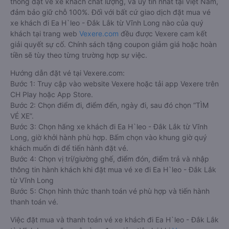
thống đặt vé xe khách chất lượng, và uy tín nhất tại Việt Nam,
đảm bảo giữ chỗ 100%. Đối với bất cứ giao dịch đặt mua vé
xe khách đi Ea H`leo - Đắk Lắk từ Vĩnh Long nào của quý
khách tại trang web
Vexere.com
đều được Vexere cam kết
giải quyết sự cố. Chính sách tặng coupon giảm giá hoặc hoàn
tiền sẽ tùy theo từng trường hợp sự việc.
Hướng dẫn đặt vé tại Vexere.com:
Bước 1: Truy cập vào website Vexere hoặc tải app Vexere trên
CH Play hoặc App Store.
Bước 2: Chọn điểm đi, điểm đến, ngày đi, sau đó chọn “TÌM
VÉ XE”.
Bước 3: Chọn hãng xe khách đi Ea H`leo - Đắk Lắk từ Vĩnh
Long, giờ khởi hành phù hợp. Bấm chọn vào khung giờ quý
khách muốn đi để tiến hành đặt vé.
Bước 4: Chọn vị trí/giường ghế, điểm đón, điểm trả và nhập
thông tin hành khách khi đặt mua vé xe đi Ea H`leo - Đắk Lắk
từ Vĩnh Long
Bước 5: Chọn hình thức thanh toán vé phù hợp và tiến hành
thanh toán vé.
Việc đặt mua và thanh toán vé xe khách đi Ea H`leo - Đắk Lắk