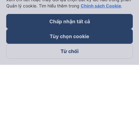
Quản lý cookie. Tìm hiểu thêm trong
Chính sách Cookie
.
Chấp nhận tất cả
Tùy chọn cookie
Từ chối
Theo dõi chúng tôi trên
Facebook
Tiktok
Youtube
Công ty TNHH Thương Mại Dịch Vụ Vexere
Địa chỉ đăng ký kinh doanh: 8C Chữ Đồng Tử, Phường Tân
Sơn Nhất, TP. Hồ Chí Minh, Việt Nam
Địa chỉ
:
Lầu 2, toà nhà H3 Circo Hoàng Diệu, 384 Hoàng Diệu,
Phường Khánh Hội, TP Hồ Chí Minh, Việt Nam
Tầng 3, toà nhà 101 Láng Hạ, 101 Láng Hạ, Phường Láng, TP.
Hà Nội, Việt Nam
Giấy chứng nhận ĐKKD số 0315133726 do Sở KH và ĐT TP.