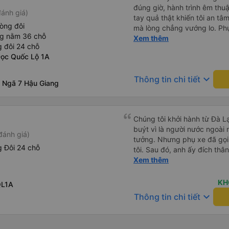
đúng giờ, hành trình êm thuậ
ánh giá)
tay quả thật khiến tôi an tâm, mãn ý. Đường xa muôn dặm
òng đôi
mà lòng chẳng vướng lo. Ph
ng nằm 36 chỗ
cẩn, hiếm thấy giữa thời buổi
Xem thêm
 đôi 24 chỗ
Xin gửi lời tán dương chân 
Dọc Quốc Lộ 1A
hưng thịnh, vạn lộ bình an.”
keyboard_arrow_down
Thông tin chi tiết
 Ngã 7 Hậu Giang
Chúng tôi khởi hành từ Đà Lạ
buýt vì là người nước ngoài
đánh giá)
tưởng. Nhưng phụ xe đã gọi
 Đôi 24 chỗ
tôi. Sau đó, anh ấy đích thân
tiên đi xe giường nằm với ha
Xem thêm
tôi không chắc chắn khi nào
uống. Tôi rất ngạc nhiên khi
KH
QL1A
Thơ và mọi người xuống xe 
keyboard_arrow_down
Thông tin chi tiết
thức chúng tôi dậy và đảm b
chung, đó là một trải nghiệm
chăn, và đủ chỗ cho 1 người 