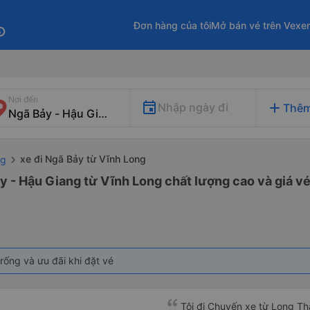
Đơn hàng của tôi
Mở bán vé trên Vexe
fo
Nơi đến
add
Nhập ngày đi
Thêm
xe đi Ngã Bảy từ Vĩnh Long
ng
y - Hậu Giang từ Vĩnh Long chất lượng cao và giá vé
rống và ưu đãi khi đặt vé
Tôi đi Chuyến xe từ Long Th