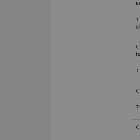
k
T
gi
C
b
T
C
T
C