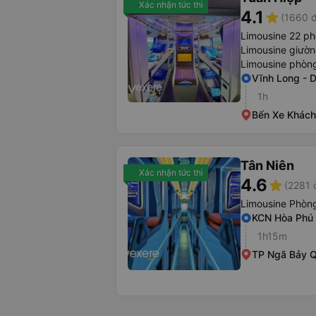
Xác nhận tức thì
4.1
star
(1660 đ
Limousine 22 ph
Limousine giườ
Limousine phòng
Vĩnh Long - 
1h
Bến Xe Khách
Tân Niên
Xác nhận tức thì
4.6
star
(2281 
Limousine Phòng
KCN Hòa Phú
1h15m
TP Ngã Bảy 