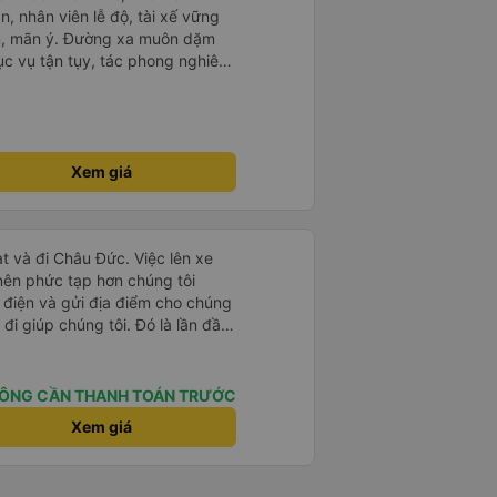
n, nhân viên lễ độ, tài xế vững
ục vụ tận tụy, tác phong nghiêm
 kim tiền vội vã. Xã hội loạn đạo.
thành, kính chúc nhà xe ngày một
Xem giá
t và đi Châu Đức. Việc lên xe
 nên phức tạp hơn chúng tôi
 điện và gửi địa điểm cho chúng
 đi giúp chúng tôi. Đó là lần đầu
i đứa trẻ nhỏ khá thú vị. Chúng
 xe sẽ dừng lại để nghỉ hoặc ăn
 xe dừng lại lúc nửa đêm ở Cần
ÔNG CẦN THANH TOÁN TRƯỚC
ăn. Khi đến điểm dừng, họ đánh
Xem giá
ảo chúng tôi đã sẵn sàng. Nhìn
 tốt. Mỗi giường đều có gối và
lớn và 1 trẻ em nằm thoải mái.