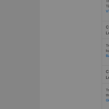
T
T
V
C
L
T
b
B
C
L
T
t
G