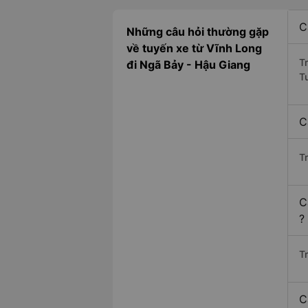
C
Những câu hỏi thường gặp
về tuyến xe từ Vĩnh Long
T
đi Ngã Bảy - Hậu Giang
T
C
T
C
?
Tr
C