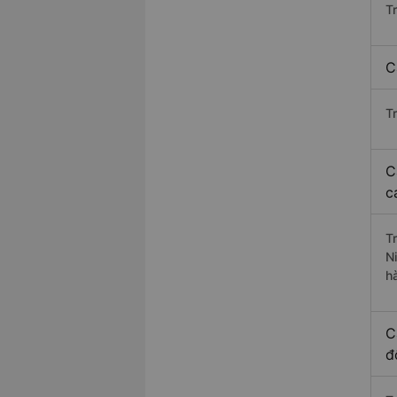
T
C
T
C
c
T
N
h
C
đ