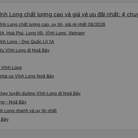
ĩnh Long chất lượng cao và giá vé ưu đãi nhất: 4 chu
nh Long chất lượng cao, uy tín, giá rẻ nhất 08/2026
L1A, Hoà Phú, Long Hồ, Vĩnh Long, Vietnam
Vĩnh Long - Dọc Quốc Lộ 1A
từ Vĩnh Long đi Ngã Bảy
ừ Vĩnh Long
iá nhà xe Vĩnh Long Ngã Bảy
e chạy tuyến đường Vĩnh Long đi Ngã Bảy
ong - Ngã Bảy
h Long nhanh và uy tín nhất
ã Bảy