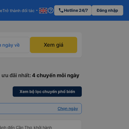
help_outline
phone
Hotline 24/7
Đăng nhập
re
Trở thành đối tác
arrow_drop_down
Xem giá
 ngày về
 ưu đãi nhất
: 4 chuyến mỗi ngày
Xem bộ lọc chuyến phổ biến
Chọn ngày
ành đến Cần Thơ, khởi hành