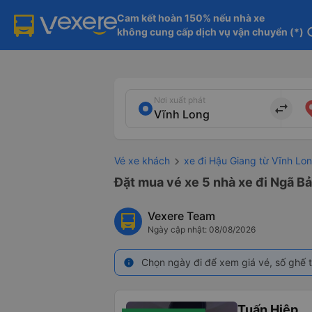
Cam kết hoàn 150% nếu nhà xe

không cung cấp dịch vụ vận chuyển (*)
in
Nơi xuất phát
import_export
Vé xe khách
xe đi Hậu Giang từ Vĩnh Lo
Đặt mua vé xe 5 nhà xe đi Ngã Bả
Vexere Team
Ngày cập nhật: 08/08/2026
Chọn ngày đi để xem giá vé, số ghế t
info
Tuấn Hiệp