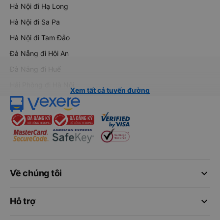
Hà Nội đi Hạ Long
Hà Nội đi Sa Pa
Hà Nội đi Tam Đảo
Đà Nẵng đi Hội An
Đà Nẵng đi Huế
Hải Phòng đi Hà Nội
Xem tất cả tuyến đường
keyboard_arrow_down
Về chúng tôi
keyboard_arrow_down
Hỗ trợ