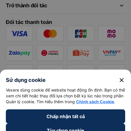
keyboard_arrow_down
Trở thành đối tác
Đối tác thanh toán
close
Sử dụng cookie
Vexere dùng cookie để website hoạt động ổn định. Bạn có thể
xem chi tiết hoặc thay đổi lựa chọn bất kỳ lúc nào trong phần
Quản lý cookie. Tìm hiểu thêm trong
Chính sách Cookie
.
Chấp nhận tất cả
Tùy chọn cookie