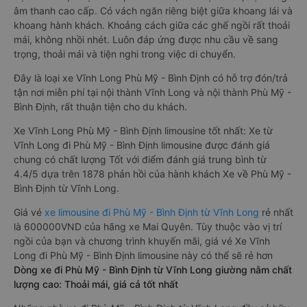
âm thanh cao cấp. Có vách ngăn riêng biệt giữa khoang lái và
khoang hành khách. Khoảng cách giữa các ghế ngồi rất thoải
mái, không nhồi nhét. Luôn đáp ứng được nhu cầu về sang
trọng, thoải mái và tiện nghi trong việc di chuyển.
Đây là loại xe Vĩnh Long Phù Mỹ - Bình Định có hỗ trợ đón/trả
tận nơi miễn phí tại nội thành Vĩnh Long và nội thành Phù Mỹ -
Bình Định, rất thuận tiện cho du khách.
Xe Vĩnh Long Phù Mỹ - Bình Định limousine tốt nhất: Xe từ
Vĩnh Long đi Phù Mỹ - Bình Định limousine được đánh giá
chung có chất lượng Tốt với điểm đánh giá trung bình từ
4.4/5 dựa trên 1878 phản hồi của hành khách Xe về Phù Mỹ -
Bình Định từ Vĩnh Long.
Giá vé
xe limousine đi Phù Mỹ - Bình Định từ Vĩnh Long
rẻ nhất
là 600000VND của hãng xe Mai Quyên. Tùy thuộc vào vị trí
ngồi của bạn và chương trình khuyến mãi, giá vé Xe Vĩnh
Long đi Phù Mỹ - Bình Định limousine này có thể sẽ rẻ hơn
Dòng xe đi Phù Mỹ - Bình Định từ Vĩnh Long giường nằm chất
lượng cao: Thoải mái, giá cả tốt nhất