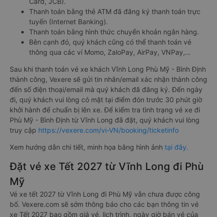
Card, JCB).
Thanh toán bằng thẻ ATM đã đăng ký thanh toán trực
tuyến (Internet Banking).
Thanh toán bằng hình thức chuyển khoản ngân hàng.
Bên cạnh đó, quý khách cũng có thể thanh toán vé
thông qua các ví Momo, ZaloPay, AirPay, VNPay,…
Sau khi thanh toán vé xe khách Vĩnh Long Phù Mỹ - Bình Định
thành công, Vexere sẽ gửi tin nhắn/email xác nhận thành công
đến số điện thoại/email mà quý khách đã đăng ký. Đến ngày
đi, quý khách vui lòng có mặt tại điểm đón trước 30 phút giờ
khởi hành để chuẩn bị lên xe. Để kiểm tra tình trạng vé xe đi
Phù Mỹ - Bình Định từ Vĩnh Long đã đặt, quý khách vui lòng
truy cập
https://vexere.com/vi-VN/booking/ticketinfo
Xem hướng dẫn chi tiết, minh họa bằng hình ảnh
tại đây.
Đặt vé xe Tết 2027 từ Vĩnh Long đi Phù
Mỹ
Vé xe tết 2027 từ Vĩnh Long đi Phù Mỹ vẫn chưa được công
bố. Vexere.com sẽ sớm thông báo cho các bạn thông tin vé
xe Tết 2027 bao gồm giá vé, lịch trình, ngày giờ bán vé của