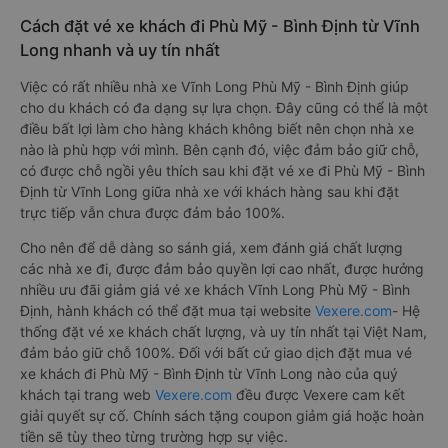
Cách đặt vé xe khách đi Phù Mỹ - Bình Định từ Vĩnh
Long nhanh và uy tín nhất
Việc có rất nhiều nhà xe Vĩnh Long Phù Mỹ - Bình Định giúp
cho du khách có đa dạng sự lựa chọn. Đây cũng có thể là một
điều bất lợi làm cho hàng khách không biết nên chọn nhà xe
nào là phù hợp với mình. Bên cạnh đó, việc đảm bảo giữ chỗ,
có được chỗ ngồi yêu thích sau khi đặt vé xe đi Phù Mỹ - Bình
Định từ Vĩnh Long giữa nhà xe với khách hàng sau khi đặt
trực tiếp vẫn chưa được đảm bảo 100%.
Cho nên để dễ dàng so sánh giá, xem đánh giá chất lượng
các nhà xe đi, được đảm bảo quyền lợi cao nhất, được hưởng
nhiều ưu đãi giảm giá vé xe khách Vĩnh Long Phù Mỹ - Bình
Định, hành khách có thể đặt mua tại website
Vexere.com
- Hệ
thống đặt vé xe khách chất lượng, và uy tín nhất tại Việt Nam,
đảm bảo giữ chỗ 100%. Đối với bất cứ giao dịch đặt mua vé
xe khách đi Phù Mỹ - Bình Định từ Vĩnh Long nào của quý
khách tại trang web
Vexere.com
đều được Vexere cam kết
giải quyết sự cố. Chính sách tặng coupon giảm giá hoặc hoàn
tiền sẽ tùy theo từng trường hợp sự việc.