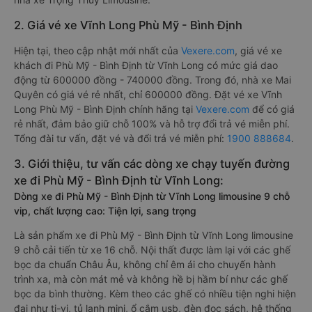
2. Giá vé xe Vĩnh Long Phù Mỹ - Bình Định
Hiện tại, theo cập nhật mới nhất của
Vexere.com
, giá vé xe
khách đi Phù Mỹ - Bình Định từ Vĩnh Long có mức giá dao
động từ 600000 đồng - 740000 đồng. Trong đó, nhà xe Mai
Quyên có giá vé rẻ nhất, chỉ 600000 đồng. Đặt vé xe Vĩnh
Long Phù Mỹ - Bình Định chính hãng tại
Vexere.com
để có giá
rẻ nhất, đảm bảo giữ chỗ 100% và hỗ trợ đổi trả vé miễn phí.
Tổng đài tư vấn, đặt vé và đổi trả vé miễn phí:
1900 888684
.
3. Giới thiệu, tư vấn các dòng xe chạy tuyến đường
xe đi Phù Mỹ - Bình Định từ Vĩnh Long:
Dòng xe đi Phù Mỹ - Bình Định từ Vĩnh Long limousine 9 chỗ
vip, chất lượng cao: Tiện lợi, sang trọng
Là sản phẩm xe đi Phù Mỹ - Bình Định từ Vĩnh Long limousine
9 chỗ cải tiến từ xe 16 chỗ. Nội thất được làm lại với các ghế
bọc da chuẩn Châu Âu, không chỉ êm ái cho chuyến hành
trình xa, mà còn mát mẻ và không hề bị hầm bí như các ghế
bọc da bình thường. Kèm theo các ghế có nhiều tiện nghi hiện
đại như ti-vi, tủ lạnh mini, ổ cắm usb, đèn đọc sách, hệ thống