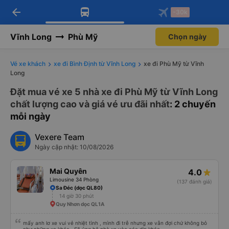
arrow_back
Tải app Vexere ngay!
Tải app Vexere
-30k
Mở app
Mở app
Nhận ưu đãi thành viên độc
-30k/ghế khi đặt vé máy bay qua
quyền
app
Vĩnh Long
Phù Mỹ
Chọn ngày
Vé xe khách
xe đi Bình Định từ Vĩnh Long
xe đi Phù Mỹ từ Vĩnh
Long
Đặt mua vé xe 5 nhà xe đi Phù Mỹ từ Vĩnh Long
chất lượng cao và giá vé ưu đãi nhất
: 2 chuyến
mỗi ngày
Vexere Team
Ngày cập nhật: 10/08/2026
Mai Quyên
4.0
Limousine 34 Phòng
(137 đánh giá)
Sa Đéc (dọc QL80)
14 giờ 30 phút
Quy Nhơn dọc QL1A
mấy anh lơ xe vui vẻ nhiệt tình , mình đi trễ nhưng xe vẫn đợi chứ không bỏ