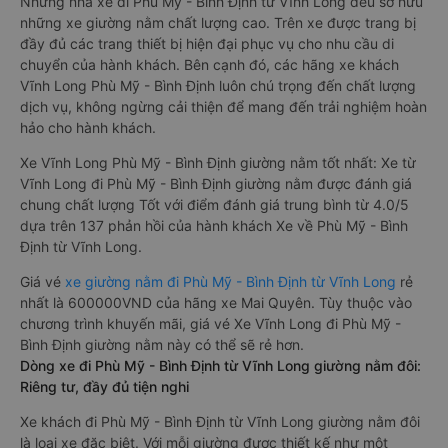
Những nhà xe đi Phù Mỹ - Bình Định từ Vĩnh Long đều sở hữu
những xe giường nằm chất lượng cao. Trên xe được trang bị
đầy đủ các trang thiết bị hiện đại phục vụ cho nhu cầu di
chuyển của hành khách. Bên cạnh đó, các hãng xe khách
Vĩnh Long Phù Mỹ - Bình Định luôn chú trọng đến chất lượng
dịch vụ, không ngừng cải thiện để mang đến trải nghiệm hoàn
hảo cho hành khách.
Xe Vĩnh Long Phù Mỹ - Bình Định giường nằm tốt nhất: Xe từ
Vĩnh Long đi Phù Mỹ - Bình Định giường nằm được đánh giá
chung chất lượng Tốt với điểm đánh giá trung bình từ 4.0/5
dựa trên 137 phản hồi của hành khách Xe về Phù Mỹ - Bình
Định từ Vĩnh Long.
Giá vé
xe giường nằm đi Phù Mỹ - Bình Định từ Vĩnh Long
rẻ
nhất là 600000VND của hãng xe Mai Quyên. Tùy thuộc vào
chương trình khuyến mãi, giá vé Xe Vĩnh Long đi Phù Mỹ -
Bình Định giường nằm này có thể sẽ rẻ hơn.
Dòng xe đi Phù Mỹ - Bình Định từ Vĩnh Long giường nằm đôi:
Riêng tư, đầy đủ tiện nghi
Xe khách đi Phù Mỹ - Bình Định từ Vĩnh Long giường nằm đôi
là loại xe đặc biệt. Với mỗi giường được thiết kế như một