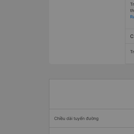
T
t
R
C
T
Chiều dài tuyến đường