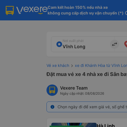
Cam kết hoàn 150% nếu nhà xe

không cung cấp dịch vụ vận chuyển (*)
in
Nơi xuất phát
import_export
Vé xe khách
xe đi Khánh Hòa từ Vĩnh Lo
Đặt mua vé xe 4 nhà xe đi Sân b
Vexere Team
Ngày cập nhật: 08/08/2026
Chọn ngày đi để xem giá vé, số ghế t
info
Hà Linh