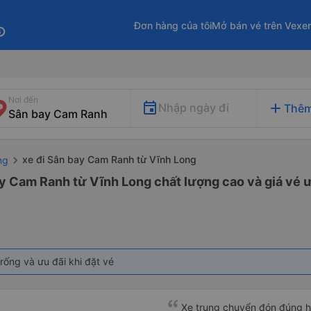
Đơn hàng của tôi
Mở bán vé trên Vexe
fo
Nơi đến
add
Nhập ngày đi
Thêm
xe đi Sân bay Cam Ranh từ Vĩnh Long
ng
ay Cam Ranh từ Vĩnh Long chất lượng cao và giá vé ư
rống và ưu đãi khi đặt vé
Xe trung chuyển đón đúng h, 