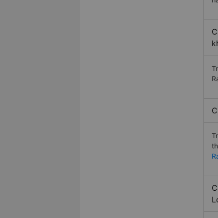
C
k
T
R
C
T
t
R
C
L