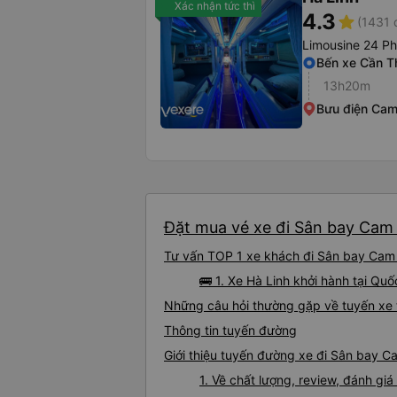
Xác nhận tức thì
4.3
star
(1431 
Limousine 24 P
Bến xe Cần T
13h20m
Bưu điện Ca
Đặt mua vé xe đi Sân bay Cam 
Tư vấn TOP 1 xe khách đi Sân bay Cam R
🚌 1. Xe Hà Linh khởi hành tại Qu
Những câu hỏi thường gặp về tuyến xe
Thông tin tuyến đường
Giới thiệu tuyến đường xe đi Sân bay 
1. Về chất lượng, review, đánh g