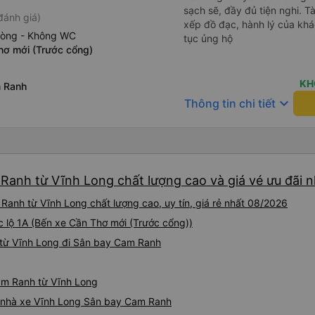
sạch sẽ, đầy đủ tiện nghi. Tà
đánh giá)
xếp đồ đạc, hành lý của khá
hòng - Không WC
tục ủng hộ
hơ mới (Trước cổng)
KH
m Ranh
keyboard_arrow_down
Thông tin chi tiết
Ranh từ Vĩnh Long chất lượng cao và giá vé ưu đãi n
anh từ Vĩnh Long chất lượng cao, uy tín, giá rẻ nhất 08/2026
ốc lộ 1A (Bến xe Cần Thơ mới (Trước cổng))
 từ Vĩnh Long đi Sân bay Cam Ranh
Cam Ranh từ Vĩnh Long
iá nhà xe Vĩnh Long Sân bay Cam Ranh