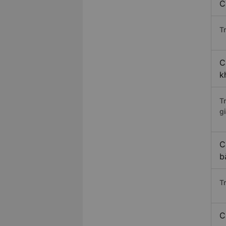
C
Tr
C
k
T
gi
C
b
T
C