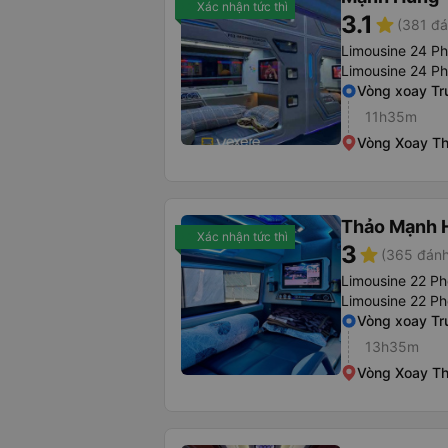
Xác nhận tức thì
3.1
star
(381 đá
Limousine 24 P
Limousine 24 P
Vòng xoay Tr
11h35m
Vòng Xoay Th
Thảo Mạnh 
Xác nhận tức thì
3
star
(365 đánh
Limousine 22 Ph
Limousine 22 P
Vòng xoay Tr
13h35m
Vòng Xoay Th