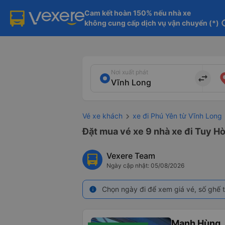
Cam kết hoàn 150% nếu nhà xe

không cung cấp dịch vụ vận chuyển (*)
in
Nơi xuất phát
import_export
Vé xe khách
xe đi Phú Yên từ Vĩnh Long
Đặt mua vé xe 9 nhà xe đi Tuy Hò
Vexere Team
Ngày cập nhật: 05/08/2026
Chọn ngày đi để xem giá vé, số ghế t
info
Mạnh Hùng