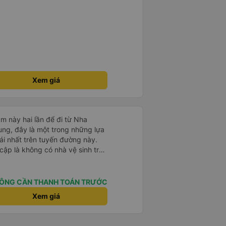
Xem giá
m này hai lần để đi từ Nha
ng, đây là một trong những lựa
i nhất trên tuyến đường này.
cập là không có nhà vệ sinh trên
chịu trên một hành trình dài
có các điểm dừng thường xuyên,
. Chuyến đi gần đây nhất của tôi
ÔNG CẦN THANH TOÁN TRƯỚC
e bị chậm khoảng một tiếng,
Xem giá
trước cho tôi, nên tôi không
mái, có chăn và hai gối, và các
. Có các điểm dừng nghỉ vào