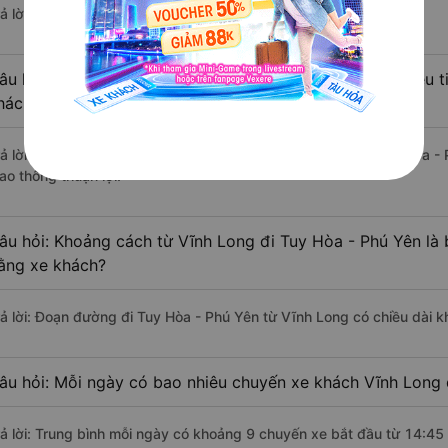
ả lời: Hiện tại có 6 nhà xe khai thác tuyến đường.
âu hỏi: Từ Vĩnh Long đi Tuy Hòa - Phú Yên mất bao nhiêu t
hách?
rả lời: Thời gian di chuyển bằng xe khách từ Vĩnh Long đi Tuy Hòa -
ao thông thuận lợi.
âu hỏi: Khoảng cách từ Vĩnh Long đi Tuy Hòa - Phú Yên là
ằng xe khách?
rả lời: Đoạn đường đi Tuy Hòa - Phú Yên từ Vĩnh Long có chiều dài 
âu hỏi: Mỗi ngày có bao nhiêu chuyến xe khách Vĩnh Long 
rả lời: Trung bình mỗi ngày có khoảng 9 chuyến xe bắt đầu từ 14:45