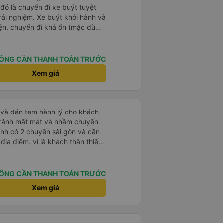
 đó là chuyến đi xe buýt tuyệt
rải nghiệm. Xe buýt khởi hành và
iện, chuyến đi khá ổn (mặc dù
c trưng của Việt Nam ^^), và chỗ
c sự rất hài lòng.
ÔNG CẦN THANH TOÁN TRƯỚC
Xem giá
tránh mất mát và nhầm chuyến
mình có 2 chuyến sài gòn và cần
khách thân thiết
òng và tin tưởng. tuy nhiên rất
n anh chị em nhà xe cùng nhau
iếp
ÔNG CẦN THANH TOÁN TRƯỚC
 nữa thì chắc chắn quy công ty
Xem giá
chọn số 1 quy nhơn. rất cảm
 như chị Thảo đã lắng nghe và
 thiết nhiều năm của nhà xe từ