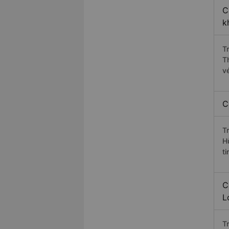
C
k
T
T
v
C
T
H
ti
C
L
T