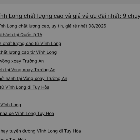
khoảng 4:00 sáng và 9:00 sá
hơn nhiều. Tại điểm dừng cu
nh Long chất lượng cao và giá vé ưu đãi nhất: 9 chu
cấp bàn chải đánh răng, đó l
chuyến đi trước của tôi vào
nh Long chất lượng cao, uy tín, giá rẻ nhất 08/2026
nghỉ đêm nào cho đến khoản
chịu. Có vẻ như lịch trình ph
i hành tại Quốc lộ 1A
hy vọng các điểm dừng sẽ đ
òa chất lượng cao từ Vĩnh Long
tương lai. Nhìn chung, tôi hà
chất lượng cao từ Vĩnh Long
dịch vụ xe buýt giường nằm
chuyến công tác, vì đây vẫn
i Vòng xoay Trường An
buýt giường nằm thoải mái n
nh tại Vòng xoay Trường An
thực sự hy vọng rằng trong t
thường xuyên theo lịch trình, 
hởi hành tại Vòng xoay Trường An
tuyến đường này một lần nữa
từ Vĩnh Long đi Tuy Hòa
ừ Vĩnh Long
á nhà xe Vĩnh Long Tuy Hòa
e chạy tuyến đường Vĩnh Long đi Tuy Hòa
ng - Tuy Hòa