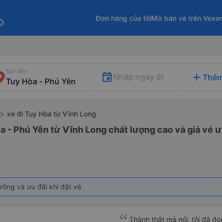
Đơn hàng của tôi
Mở bán vé trên Vexe
fo
Nơi đến
add
Nhập ngày đi
Thêm
xe đi Tuy Hòa từ Vĩnh Long
a - Phú Yên từ Vĩnh Long chất lượng cao và giá vé ư
rống và ưu đãi khi đặt vé
Thành thật mà nói, tôi đã đ