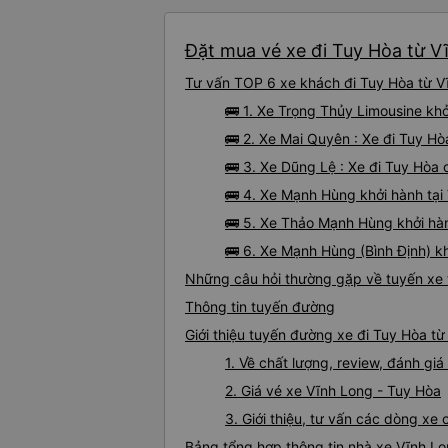
Đặt mua vé xe đi Tuy Hòa từ Vĩ
Tư vấn TOP 6 xe khách đi Tuy Hòa từ Vĩ
🚌 1. Xe Trọng Thủy Limousine khở
🚌 2. Xe Mai Quyên : Xe đi Tuy H
🚌 3. Xe Dũng Lệ : Xe đi Tuy Hòa 
🚌 4. Xe Mạnh Hùng khởi hành tạ
🚌 5. Xe Thảo Mạnh Hùng khởi hà
🚌 6. Xe Mạnh Hùng (Bình Định) k
Những câu hỏi thường gặp về tuyến xe 
Thông tin tuyến đường
Giới thiệu tuyến đường xe đi Tuy Hòa t
1. Về chất lượng, review, đánh gi
2. Giá vé xe Vĩnh Long - Tuy Hòa
3. Giới thiệu, tư vấn các dòng x
Bảng tổng hợp thông tin nhà xe Vĩnh Lo