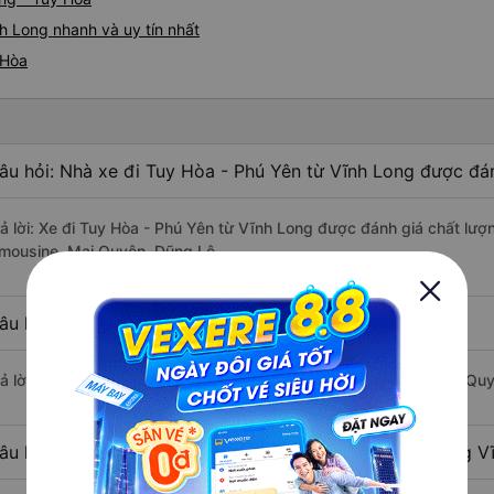
h Long nhanh và uy tín nhất
 Hòa
âu hỏi: Nhà xe đi Tuy Hòa - Phú Yên từ Vĩnh Long được đán
rả lời: Xe đi Tuy Hòa - Phú Yên từ Vĩnh Long được đánh giá chất lượ
imousine, Mai Quyên, Dũng Lệ.
âu hỏi: Xe nào đi Tuy Hòa - Phú Yên có giá rẻ nhất?
rả lời: Vé xe rẻ nhất có mức giá là 600.000 đồng của nhà xe Mai Qu
âu hỏi: Có bao nhiêu nhà xe đang khai thác tuyến đường V