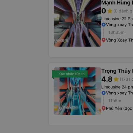
Mạnh Hùng (
0
star
(0 đánh g
Limousine 22 Ph
Vòng xoay Tr
13h35m
Vòng Xoay Th
Trọng Thủy 
Xác nhận tức thì
4.8
star
(1731 
Limousine 24 p
Vòng xoay Tr
11h5m
Phú Yên (dọc