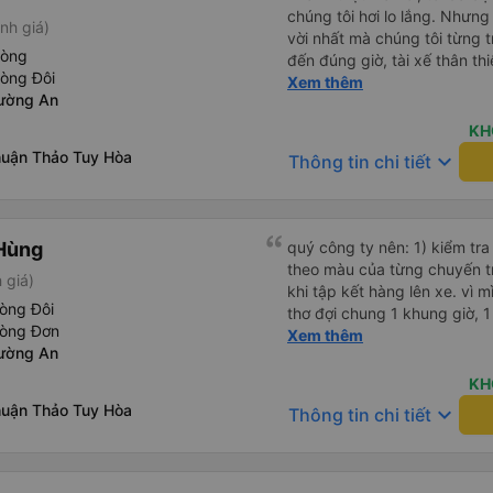
chúng tôi hơi lo lắng. Nhưng
nh giá)
vời nhất mà chúng tôi từng t
hòng
đến đúng giờ, tài xế thân th
hòng Đôi
vẫn hơi xóc, nhưng đó là đặ
Xem thêm
ường An
ngồi thoải mái. Chúng tôi thự
KH
uận Thảo Tuy Hòa
keyboard_arrow_down
Thông tin chi tiết
Hùng
quý công ty nên: 1) kiểm tra và dán tem hành lý cho khách
theo màu của từng chuyến 
 giá)
khi tập kết hàng lên xe. vì 
òng Đôi
thơ đợi chung 1 khung giờ, 1 địa điểm. vì là 
hòng Đơn
của quý công ty nên rất hài l
Xem thêm
ường An
mong muốn đội ngũ nhân viê
cải thiện ngày một phát triển. 2) đồng nhất về cách giao t
KH
và CSKH nhẹ nhàng, chu đáo
uận Thảo Tuy Hòa
keyboard_arrow_down
Thông tin chi tiết
là nhà xe được yêu thích và lựa 
ơn quý anh chị em cty cũng
tiếp nhận. " khách hàng thân
thời sinh viên"