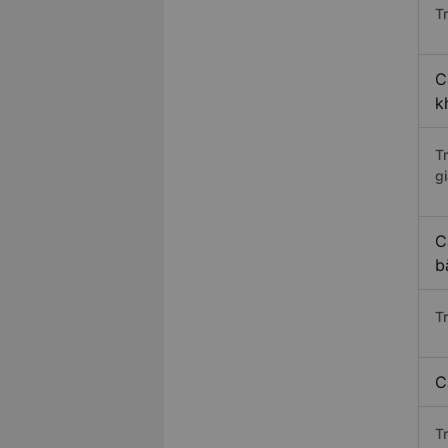
Tr
C
k
T
gi
C
b
T
C
T