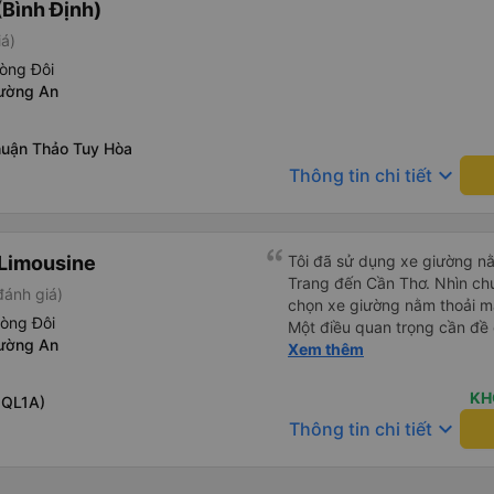
Bình Định)
iá)
òng Đôi
ường An
uận Thảo Tuy Hòa
keyboard_arrow_down
Thông tin chi tiết
Limousine
Tôi đã sử dụng xe giường nằ
Trang đến Cần Thơ. Nhìn chu
đánh giá)
chọn xe giường nằm thoải má
hòng Đôi
Một điều quan trọng cần đề 
ường An
xe, điều này có thể gây khó 
Xem thêm
xuyên đêm. Tuy nhiên, khi 
chuyến đi vẫn khá thoải mái
KH
 QL1A)
(hôm qua) rất tốt. Mặc dù x
keyboard_arrow_down
Thông tin chi tiết
nhưng công ty đã thông báo 
gặp vấn đề gì. Xe khá thoải 
tài xế lịch sự và thân thiện