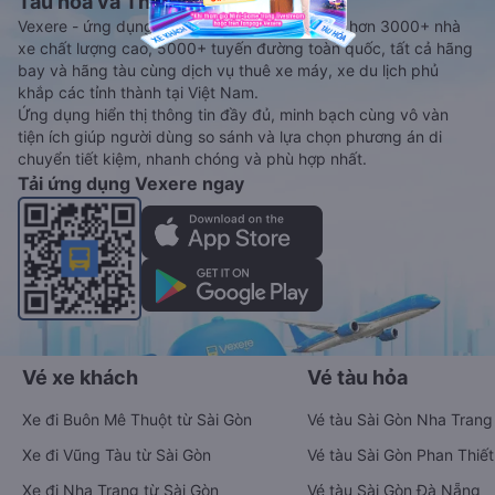
Tàu hoả và Thuê xe
Vexere - ứng dụng đặt vé đa phương tiện với hơn 3000+ nhà
xe chất lượng cao, 5000+ tuyến đường toàn quốc, tất cả hãng
bay và hãng tàu cùng dịch vụ thuê xe máy, xe du lịch phủ
khắp các tỉnh thành tại Việt Nam.
Ứng dụng hiển thị thông tin đầy đủ, minh bạch cùng vô vàn
tiện ích giúp người dùng so sánh và lựa chọn phương án di
chuyển tiết kiệm, nhanh chóng và phù hợp nhất.
Tải ứng dụng Vexere ngay
Vé xe khách
Vé tàu hỏa
Xe đi Buôn Mê Thuột từ Sài Gòn
Vé tàu Sài Gòn Nha Trang
Xe đi Vũng Tàu từ Sài Gòn
Vé tàu Sài Gòn Phan Thiết
Xe đi Nha Trang từ Sài Gòn
Vé tàu Sài Gòn Đà Nẵng