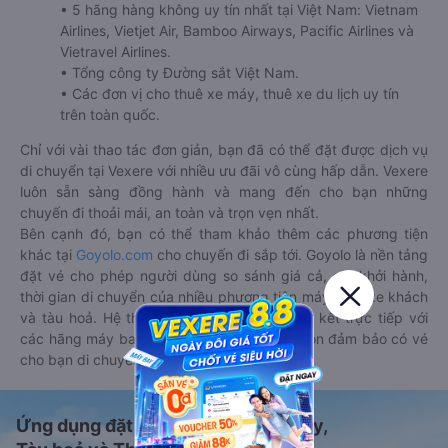
• 5 hãng hàng không uy tín nhất tại Việt Nam: Vietnam
Airlines, Vietjet Air, Bamboo Airways, Pacific Airlines và
Vietravel Airlines.
• Tổng công ty Đường sắt Việt Nam.
• Các đơn vị cho thuê xe máy, thuê xe du lịch uy tín
trên toàn quốc.
Chỉ với vài thao tác đơn giản, bạn đã có thể đặt được dịch vụ
di chuyển tại Vexere với nhiều ưu đãi vô cùng hấp dẫn. Vexere
luôn sẵn sàng đồng hành và mang đến cho bạn những
chuyến đi thoải mái, an toàn và trọn vẹn nhất.
Bên cạnh đó, bạn có thể tham khảo thêm các phương tiện
khác tại
Goyolo.com
cho chuyến đi sắp tới. Goyolo là nền tảng
đặt vé cho phép người dùng so sánh giá cả, giờ khởi hành,
thời gian di chuyển của nhiều phương tiện máy bay, xe khách
và tàu hoả. Hệ thống của Goyolo được liên kết trực tiếp với
các hãng máy bay, xe khách và tàu hoả, luôn đảm bảo có vé
cho bạn di chuyển.
Ứng dụng đặt vé Xe khách, Máy bay,