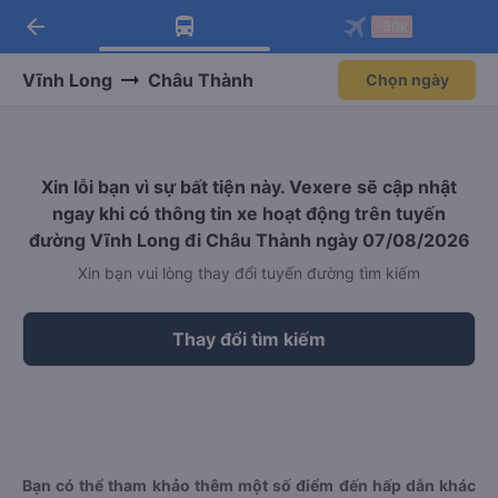
arrow_back
Tải app Vexere ngay!
Tải app Vexere
-30k
Mở app
Mở app
Nhận ưu đãi thành viên độc
-30k/ghế khi đặt vé máy bay qua
quyền
app
Vĩnh Long
Châu Thành
Chọn ngày
Xin lỗi bạn vì sự bất tiện này. Vexere sẽ cập nhật
ngay khi có thông tin xe hoạt động trên tuyến
đường Vĩnh Long đi Châu Thành ngày 07/08/2026
Xin bạn vui lòng thay đổi tuyến đường tìm kiếm
Thay đổi tìm kiếm
Bạn có thể tham khảo thêm một số điểm đến hấp dẫn khác