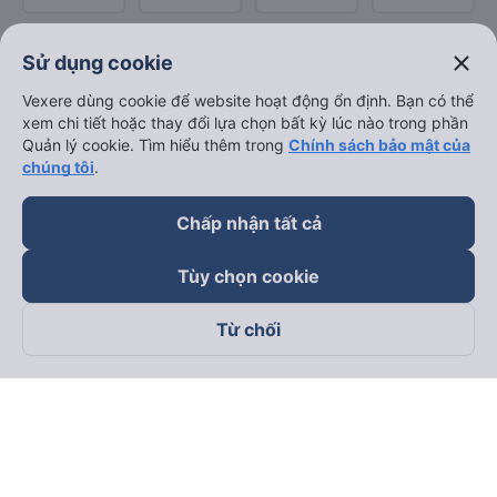
close
Sử dụng cookie
Vexere dùng cookie để website hoạt động ổn định. Bạn có thể
xem chi tiết hoặc thay đổi lựa chọn bất kỳ lúc nào trong phần
Quản lý cookie. Tìm hiểu thêm trong
Chính sách bảo mật của
chúng tôi
.
Chấp nhận tất cả
Tùy chọn cookie
Từ chối
Theo dõi chúng tôi trên
Facebook
Tiktok
Youtube
Công ty TNHH Thương Mại Dịch Vụ Vexere