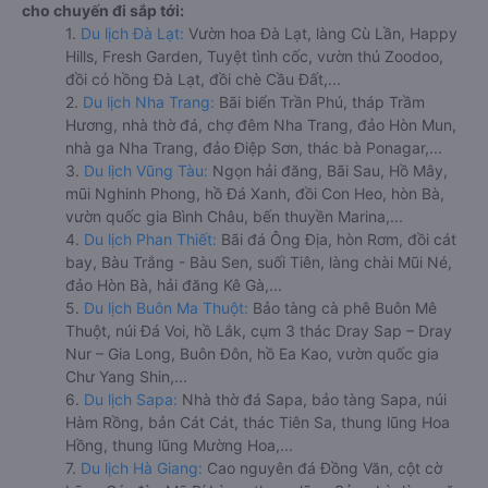
cho chuyến đi sắp tới:
1.
Du lịch Đà Lạt:
Vườn hoa Đà Lạt, làng Cù Lần, Happy
Hills, Fresh Garden, Tuyệt tình cốc, vườn thú Zoodoo,
đồi cỏ hồng Đà Lạt, đồi chè Cầu Đất,...
2.
Du lịch Nha Trang:
Bãi biển Trần Phú, tháp Trầm
Hương, nhà thờ đá, chợ đêm Nha Trang, đảo Hòn Mun,
nhà ga Nha Trang, đảo Điệp Sơn, thác bà Ponagar,...
3.
Du lịch Vũng Tàu:
Ngọn hải đăng, Bãi Sau, Hồ Mây,
mũi Nghinh Phong, hồ Đá Xanh, đồi Con Heo, hòn Bà,
vườn quốc gia Bình Châu, bến thuyền Marina,...
4.
Du lịch Phan Thiết:
Bãi đá Ông Địa, hòn Rơm, đồi cát
bay, Bàu Trắng - Bàu Sen, suối Tiên, làng chài Mũi Né,
đảo Hòn Bà, hải đăng Kê Gà,...
5.
Du lịch Buôn Ma Thuột:
Bảo tàng cà phê Buôn Mê
Thuột, núi Đá Voi, hồ Lắk, cụm 3 thác Dray Sap – Dray
Nur – Gia Long, Buôn Đôn, hồ Ea Kao, vườn quốc gia
Chư Yang Shin,...
6.
Du lịch Sapa:
Nhà thờ đá Sapa, bảo tàng Sapa, núi
Hàm Rồng, bản Cát Cát, thác Tiên Sa, thung lũng Hoa
Hồng, thung lũng Mường Hoa,...
7.
Du lịch Hà Giang:
Cao nguyên đá Đồng Văn, cột cờ