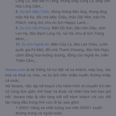
Lũng Cú, đèo Mã Pí Lèng, thung lũng Sủng Là, làng văn
hóa Lũng Cẩm,...
8.
Du lịch Mộc Châu:
Rừng thông Bản Áng, thung lũng
mận Nà Ka, đồi chè Mộc Châu, thác Dải Yếm, bản Pa
Phách, hang dơi, khu du lịch Happy Land,...
9.
Du lịch Hải Phòng:
Biển Đồ Sơn, đảo Hòn Dấu, vịnh
Lan Hạ, đảo Bạch Long Vỹ, núi Voi, khu di tích Tràng
Kênh,...
10.
Du lịch Nghệ An:
Biển Cửa Lò, đảo Lan Châu, vườn
quốc gia Pù Mát, đồi chè Thanh Chương, đảo Hòn Ngư,
cánh đồng hoa hướng dương, đồng cừu Nghệ An, biển
Thiên Cầm,...
Vexere.com
là hệ thống hỗ trợ đặt vé xe khách, máy bay, tàu
hoả và thuê xe máy, xe du lịch trên nhiều tuyến đường khắp
cả nước.
Với Vexere, việc lập kế hoạch cho hành trình di chuyển trở nên
vô cùng đơn giản, linh hoạt và được cá nhân hóa hơn bao giờ
hết. Vexere hiện là nền tảng kết nối hành khách với các đối
tác hàng đầu trong lĩnh vực đi lại, bao gồm:
• 2000+ hãng xe chất lượng cao trên 5000+ tuyến
đường trong và ngoài nước.