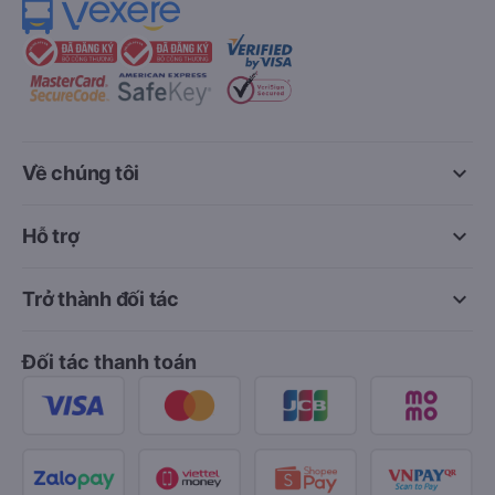
keyboard_arrow_down
Về chúng tôi
keyboard_arrow_down
Hỗ trợ
keyboard_arrow_down
Trở thành đối tác
Đối tác thanh toán