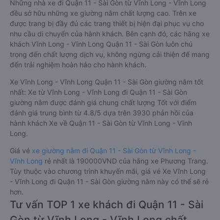
Những nhà xe đi Quận 11 - Sài Gòn từ Vĩnh Long - Vĩnh Long
đều sở hữu những xe giường nằm chất lượng cao. Trên xe
được trang bị đầy đủ các trang thiết bị hiện đại phục vụ cho
nhu cầu di chuyển của hành khách. Bên cạnh đó, các hãng xe
khách Vĩnh Long - Vĩnh Long Quận 11 - Sài Gòn luôn chú
trọng đến chất lượng dịch vụ, không ngừng cải thiện để mang
đến trải nghiệm hoàn hảo cho hành khách.
Xe Vĩnh Long - Vĩnh Long Quận 11 - Sài Gòn giường nằm tốt
nhất: Xe từ Vĩnh Long - Vĩnh Long đi Quận 11 - Sài Gòn
giường nằm được đánh giá chung chất lượng Tốt với điểm
đánh giá trung bình từ 4.8/5 dựa trên 3930 phản hồi của
hành khách Xe về Quận 11 - Sài Gòn từ Vĩnh Long - Vĩnh
Long.
Giá vé
xe giường nằm đi Quận 11 - Sài Gòn từ Vĩnh Long -
Vĩnh Long
rẻ nhất là 190000VND của hãng xe Phương Trang.
Tùy thuộc vào chương trình khuyến mãi, giá vé Xe Vĩnh Long
- Vĩnh Long đi Quận 11 - Sài Gòn giường nằm này có thể sẽ rẻ
hơn.
Tư vấn TOP 1 xe khách đi Quận 11 - Sài
Gòn từ Vĩnh Long - Vĩnh Long chất