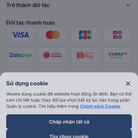
keyboard_arrow_down
Trở thành đối tác
Đối tác thanh toán
close
Sử dụng cookie
Vexere dùng cookie để website hoạt động ổn định. Bạn có thể
xem chi tiết hoặc thay đổi lựa chọn bất kỳ lúc nào trong phần
Quản lý cookie. Tìm hiểu thêm trong
Chính sách Cookie
.
Chấp nhận tất cả
Tùy chọn cookie