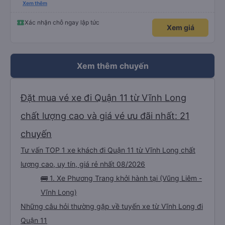
please display the Wi-Fi password clearly inside the cabin for convenience. I
Xem thêm
would definitely ride with them again! -------------- ​ Xe chất lượng tốt và
tài xế lái xe rất an toàn. Để dịch vụ hoàn hảo hơn, tôi góp ý nhà xe nên có
quy định rõ ràng về việc giữ im lặng (tắt âm thanh điện thoại) vào ban đêm
Xác nhận chỗ ngay lập tức
Xem giá
để tránh làm phiền hành khách khác ngủ. Ngoài ra, nhà xe nên dán sẵn mật
khẩu Wi-Fi trong xe để hành khách dễ dàng sử dụng. Tôi vẫn sẽ tiếp tục ủng
hộ nhà xe trong tương lai!
Xem thêm chuyến
Đặt mua vé xe đi Quận 11 từ Vĩnh Long
chất lượng cao và giá vé ưu đãi nhất: 21
chuyến
Tư vấn TOP 1 xe khách đi Quận 11 từ Vĩnh Long chất
lượng cao, uy tín, giá rẻ nhất 08/2026
🚌 1. Xe Phương Trang khởi hành tại (Vũng Liêm -
Vĩnh Long)
Những câu hỏi thường gặp về tuyến xe từ Vĩnh Long đi
Quận 11