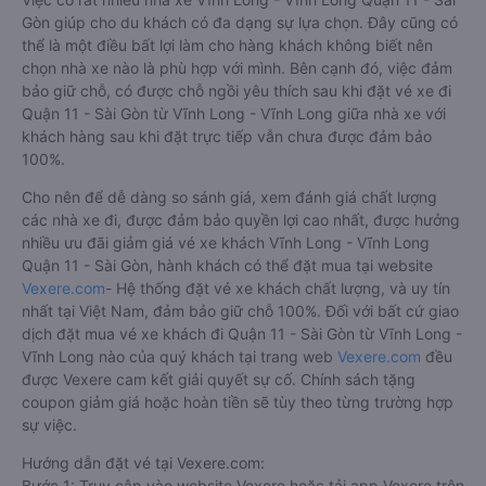
Gòn giúp cho du khách có đa dạng sự lựa chọn. Đây cũng có
thể là một điều bất lợi làm cho hàng khách không biết nên
chọn nhà xe nào là phù hợp với mình. Bên cạnh đó, việc đảm
bảo giữ chỗ, có được chỗ ngồi yêu thích sau khi đặt vé xe đi
Quận 11 - Sài Gòn từ Vĩnh Long - Vĩnh Long giữa nhà xe với
khách hàng sau khi đặt trực tiếp vẫn chưa được đảm bảo
100%.
Cho nên để dễ dàng so sánh giá, xem đánh giá chất lượng
các nhà xe đi, được đảm bảo quyền lợi cao nhất, được hưởng
nhiều ưu đãi giảm giá vé xe khách Vĩnh Long - Vĩnh Long
Quận 11 - Sài Gòn, hành khách có thể đặt mua tại website
Vexere.com
- Hệ thống đặt vé xe khách chất lượng, và uy tín
nhất tại Việt Nam, đảm bảo giữ chỗ 100%. Đối với bất cứ giao
dịch đặt mua vé xe khách đi Quận 11 - Sài Gòn từ Vĩnh Long -
Vĩnh Long nào của quý khách tại trang web
Vexere.com
đều
được Vexere cam kết giải quyết sự cố. Chính sách tặng
coupon giảm giá hoặc hoàn tiền sẽ tùy theo từng trường hợp
sự việc.
Hướng dẫn đặt vé tại Vexere.com:
Bước 1: Truy cập vào website Vexere hoặc tải app Vexere trên