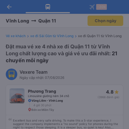
arrow_back
Tải app Vexere ngay!
Tải app Vexere
-30k
Mở app
Mở app
Nhận ưu đãi thành viên độc
-30k/ghế khi đặt vé máy bay qua
quyền
app
Vĩnh Long
Quận 11
Chọn ngày
Vé xe khách
xe đi Sài Gòn từ Vĩnh Long
xe đi Quận 11 từ Vĩnh Long
Đặt mua vé xe 4 nhà xe đi Quận 11 từ Vĩnh
Long chất lượng cao và giá vé ưu đãi nhất
: 21
chuyến mỗi ngày
Vexere Team
Ngày cập nhật: 07/08/2026
Phương Trang
4.8
Limousine giường nằm 34 chỗ
(3966 đánh giá)
Vũng Liêm - Vĩnh Long
4 giờ 30 phút
Bến xe Miền Tây
Excellent bus and very safe driving. To make this a 5-star experience, I
suggest the company implements a "no sound" policy for phones during the
night to respect those sleeping. It is a sleeper bus, so quiet is key! Also,