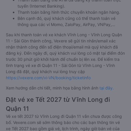
tuyến (Internet Banking).
Thanh toán bằng hình thức chuyển khoản ngân hàng.
Bên cạnh đó, quý khách cũng có thể thanh toán vé
thông qua các ví Momo, ZaloPay, AirPay, VNPay,…
Sau khi thanh toán vé xe khách Vĩnh Long - Vĩnh Long Quận
11 - Sài Gòn thành công, Vexere sẽ gửi tin nhắn/email xác
nhận thành công đến số điện thoại/email mà quý khách đã
đăng ký. Đến ngày đi, quý khách vui lòng có mặt tại điểm đón
trước 30 phút giờ khởi hành để chuẩn bị lên xe. Để kiểm tra
tình trạng vé xe đi Quận 11 - Sài Gòn từ Vĩnh Long - Vĩnh
Long đã đặt, quý khách vui lòng truy cập
https://vexere.com/vi-VN/booking/ticketinfo
Xem hướng dẫn chi tiết, minh họa bằng hình ảnh
tại đây.
Đặt vé xe Tết 2027 từ Vĩnh Long đi
Quận 11
Vé xe tết 2027 từ Vĩnh Long đi Quận 11 vẫn chưa được công
bố. Vexere.com sẽ sớm thông báo cho các bạn thông tin vé
xe Tết 2027 bao gồm giá vé, lịch trình, ngày giờ bán vé của