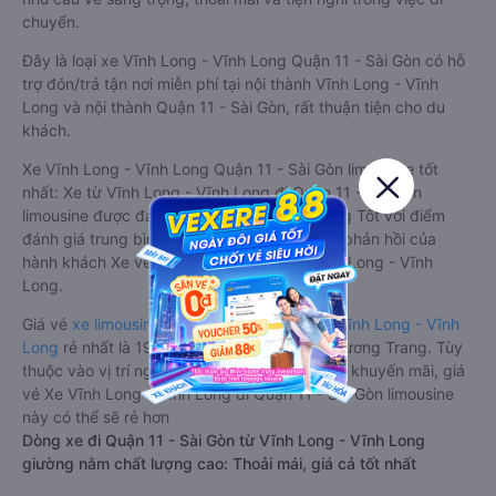
chuyển.
Đây là loại xe Vĩnh Long - Vĩnh Long Quận 11 - Sài Gòn có hỗ
trợ đón/trả tận nơi miễn phí tại nội thành Vĩnh Long - Vĩnh
Long và nội thành Quận 11 - Sài Gòn, rất thuận tiện cho du
khách.
Xe Vĩnh Long - Vĩnh Long Quận 11 - Sài Gòn limousine tốt
nhất: Xe từ Vĩnh Long - Vĩnh Long đi Quận 11 - Sài Gòn
limousine được đánh giá chung có chất lượng Tốt với điểm
đánh giá trung bình từ 4.8/5 dựa trên 3930 phản hồi của
hành khách Xe về Quận 11 - Sài Gòn từ Vĩnh Long - Vĩnh
Long.
Giá vé
xe limousine đi Quận 11 - Sài Gòn từ Vĩnh Long - Vĩnh
Long
rẻ nhất là 190000VND của hãng xe Phương Trang. Tùy
thuộc vào vị trí ngồi của bạn và chương trình khuyến mãi, giá
vé Xe Vĩnh Long - Vĩnh Long đi Quận 11 - Sài Gòn limousine
này có thể sẽ rẻ hơn
Dòng xe đi Quận 11 - Sài Gòn từ Vĩnh Long - Vĩnh Long
giường nằm chất lượng cao: Thoải mái, giá cả tốt nhất