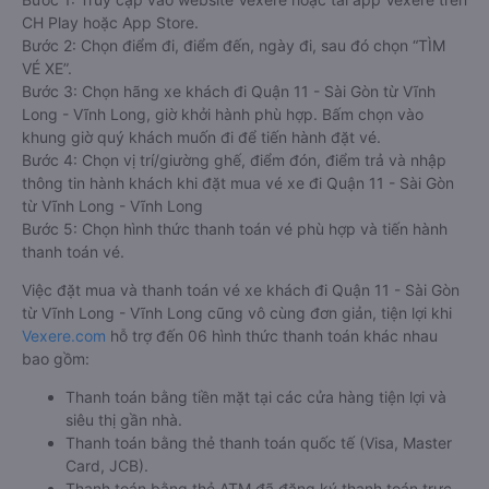
CH Play hoặc App Store.
Bước 2: Chọn điểm đi, điểm đến, ngày đi, sau đó chọn “TÌM
VÉ XE”.
Bước 3: Chọn hãng xe khách đi Quận 11 - Sài Gòn từ Vĩnh
Long - Vĩnh Long, giờ khởi hành phù hợp. Bấm chọn vào
khung giờ quý khách muốn đi để tiến hành đặt vé.
Bước 4: Chọn vị trí/giường ghế, điểm đón, điểm trả và nhập
thông tin hành khách khi đặt mua vé xe đi Quận 11 - Sài Gòn
từ Vĩnh Long - Vĩnh Long
Bước 5: Chọn hình thức thanh toán vé phù hợp và tiến hành
thanh toán vé.
Việc đặt mua và thanh toán vé xe khách đi Quận 11 - Sài Gòn
từ Vĩnh Long - Vĩnh Long cũng vô cùng đơn giản, tiện lợi khi
Vexere.com
hỗ trợ đến 06 hình thức thanh toán khác nhau
bao gồm:
Thanh toán bằng tiền mặt tại các cửa hàng tiện lợi và
siêu thị gần nhà.
Thanh toán bằng thẻ thanh toán quốc tế (Visa, Master
Card, JCB).
Thanh toán bằng thẻ ATM đã đăng ký thanh toán trực