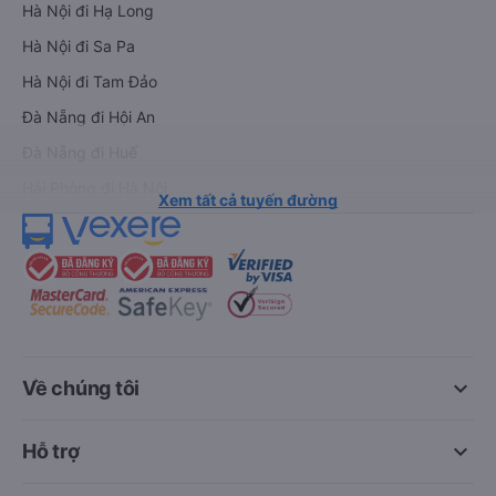
Hà Nội đi Hạ Long
Hà Nội đi Sa Pa
Hà Nội đi Tam Đảo
Đà Nẵng đi Hội An
Đà Nẵng đi Huế
Hải Phòng đi Hà Nội
Xem tất cả tuyến đường
keyboard_arrow_down
Về chúng tôi
keyboard_arrow_down
Hỗ trợ