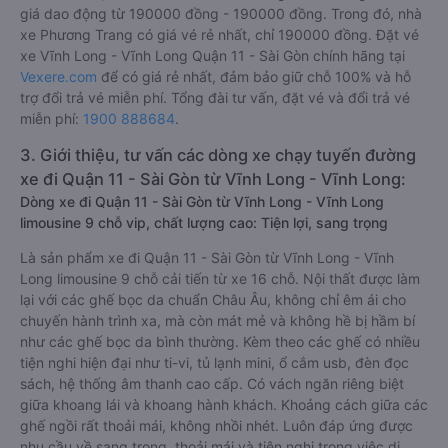
giá dao động từ 190000 đồng - 190000 đồng. Trong đó, nhà
xe Phương Trang có giá vé rẻ nhất, chỉ 190000 đồng. Đặt vé
xe Vĩnh Long - Vĩnh Long Quận 11 - Sài Gòn chính hãng tại
Vexere.com
để có giá rẻ nhất, đảm bảo giữ chỗ 100% và hỗ
trợ đổi trả vé miễn phí. Tổng đài tư vấn, đặt vé và đổi trả vé
miễn phí:
1900 888684
.
3. Giới thiệu, tư vấn các dòng xe chạy tuyến đường
xe đi Quận 11 - Sài Gòn từ Vĩnh Long - Vĩnh Long:
Dòng xe đi Quận 11 - Sài Gòn từ Vĩnh Long - Vĩnh Long
limousine 9 chỗ vip, chất lượng cao: Tiện lợi, sang trọng
Là sản phẩm xe đi Quận 11 - Sài Gòn từ Vĩnh Long - Vĩnh
Long limousine 9 chỗ cải tiến từ xe 16 chỗ. Nội thất được làm
lại với các ghế bọc da chuẩn Châu Âu, không chỉ êm ái cho
chuyến hành trình xa, mà còn mát mẻ và không hề bị hầm bí
như các ghế bọc da bình thường. Kèm theo các ghế có nhiều
tiện nghi hiện đại như ti-vi, tủ lạnh mini, ổ cắm usb, đèn đọc
sách, hệ thống âm thanh cao cấp. Có vách ngăn riêng biệt
giữa khoang lái và khoang hành khách. Khoảng cách giữa các
ghế ngồi rất thoải mái, không nhồi nhét. Luôn đáp ứng được
nhu cầu về sang trọng, thoải mái và tiện nghi trong việc di