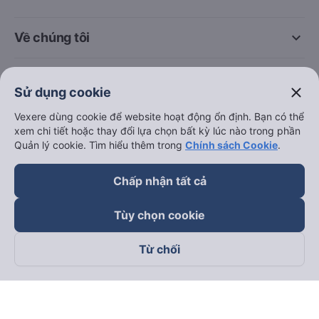
keyboard_arrow_down
Về chúng tôi
keyboard_arrow_down
Hỗ trợ
close
Sử dụng cookie
keyboard_arrow_down
Vexere dùng cookie để website hoạt động ổn định. Bạn có thể
Trở thành đối tác
xem chi tiết hoặc thay đổi lựa chọn bất kỳ lúc nào trong phần
Quản lý cookie. Tìm hiểu thêm trong
Chính sách Cookie
.
Đối tác thanh toán
Chấp nhận tất cả
Tùy chọn cookie
Từ chối