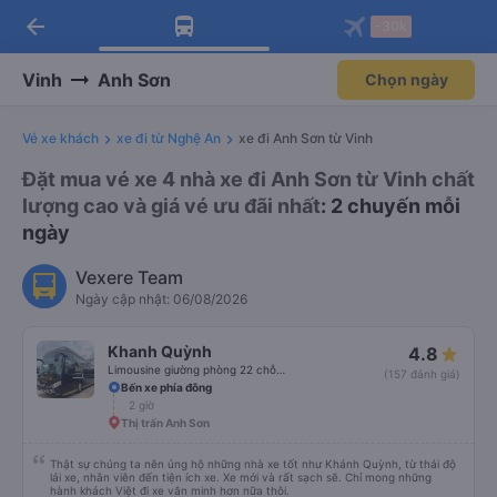
arrow_back
Tải app Vexere ngay!
Tải app Vexere
-30k
Mở app
Mở app
Nhận ưu đãi thành viên độc
-30k/ghế khi đặt vé máy bay qua
quyền
app
Vinh
Anh Sơn
Chọn ngày
Vé xe khách
xe đi từ Nghệ An
xe đi Anh Sơn từ Vinh
Đặt mua vé xe 4 nhà xe đi Anh Sơn từ Vinh chất
lượng cao và giá vé ưu đãi nhất
: 2 chuyến mỗi
ngày
Vexere Team
Ngày cập nhật: 06/08/2026
Khanh Quỳnh
4.8
Limousine giường phòng 22 chỗ (WC)
(157 đánh giá)
Bến xe phía đông
2 giờ
Thị trấn Anh Sơn
Thật sự chúng ta nên ủng hộ những nhà xe tốt như Khánh Quỳnh, từ thái độ
lái xe, nhân viên đến tiện ích xe. Xe mới và rất sạch sẽ. Chỉ mong những
hành khách Việt đi xe văn minh hơn nữa thôi.