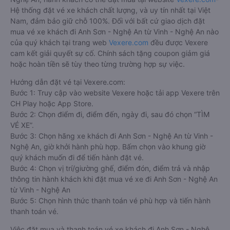
Hệ thống đặt vé xe khách chất lượng, và uy tín nhất tại Việt
Nam, đảm bảo giữ chỗ 100%. Đối với bất cứ giao dịch đặt
mua vé xe khách đi Anh Sơn - Nghệ An từ Vinh - Nghệ An nào
của quý khách tại trang web
Vexere.com
đều được Vexere
cam kết giải quyết sự cố. Chính sách tặng coupon giảm giá
hoặc hoàn tiền sẽ tùy theo từng trường hợp sự việc.
Hướng dẫn đặt vé tại Vexere.com:
Bước 1: Truy cập vào website Vexere hoặc tải app Vexere trên
CH Play hoặc App Store.
Bước 2: Chọn điểm đi, điểm đến, ngày đi, sau đó chọn “TÌM
VÉ XE”.
Bước 3: Chọn hãng xe khách đi Anh Sơn - Nghệ An từ Vinh -
Nghệ An, giờ khởi hành phù hợp. Bấm chọn vào khung giờ
quý khách muốn đi để tiến hành đặt vé.
Bước 4: Chọn vị trí/giường ghế, điểm đón, điểm trả và nhập
thông tin hành khách khi đặt mua vé xe đi Anh Sơn - Nghệ An
từ Vinh - Nghệ An
Bước 5: Chọn hình thức thanh toán vé phù hợp và tiến hành
thanh toán vé.
Việc đặt mua và thanh toán vé xe khách đi Anh Sơn - Nghệ