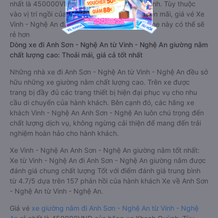
nhất là 450000VND của hãng xe Khanh Quỳnh. Tùy thuộc
vào vị trí ngồi của bạn và chương trình khuyến mãi, giá vé Xe
Vinh - Nghệ An đi Anh Sơn - Nghệ An limousine này có thể sẽ
rẻ hơn
Dòng xe đi Anh Sơn - Nghệ An từ Vinh - Nghệ An giường nằm
chất lượng cao: Thoải mái, giá cả tốt nhất
Những nhà xe đi Anh Sơn - Nghệ An từ Vinh - Nghệ An đều sở
hữu những xe giường nằm chất lượng cao. Trên xe được
trang bị đầy đủ các trang thiết bị hiện đại phục vụ cho nhu
cầu di chuyển của hành khách. Bên cạnh đó, các hãng xe
khách Vinh - Nghệ An Anh Sơn - Nghệ An luôn chú trọng đến
chất lượng dịch vụ, không ngừng cải thiện để mang đến trải
nghiệm hoàn hảo cho hành khách.
Xe Vinh - Nghệ An Anh Sơn - Nghệ An giường nằm tốt nhất:
Xe từ Vinh - Nghệ An đi Anh Sơn - Nghệ An giường nằm được
đánh giá chung chất lượng Tốt với điểm đánh giá trung bình
từ 4.7/5 dựa trên 157 phản hồi của hành khách Xe về Anh Sơn
- Nghệ An từ Vinh - Nghệ An.
Giá vé
xe giường nằm đi Anh Sơn - Nghệ An từ Vinh - Nghệ