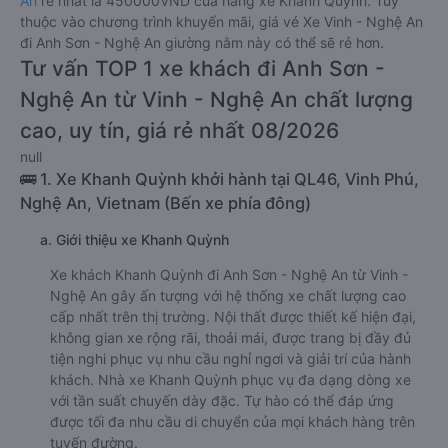
An
rẻ nhất là 450000VND của hãng xe Khanh Quỳnh. Tùy
thuộc vào chương trình khuyến mãi, giá vé Xe Vinh - Nghệ An
đi Anh Sơn - Nghệ An giường nằm này có thể sẽ rẻ hơn.
Tư vấn TOP 1 xe khách đi Anh Sơn -
Nghệ An từ Vinh - Nghệ An chất lượng
cao, uy tín, giá rẻ nhất 08/2026
null
🚌 1. Xe Khanh Quỳnh khởi hành tại QL46, Vinh Phú,
Nghệ An, Vietnam (Bến xe phía đông)
a. Giới thiệu xe Khanh Quỳnh
Xe khách Khanh Quỳnh đi Anh Sơn - Nghệ An từ Vinh -
Nghệ An gây ấn tượng với hệ thống xe chất lượng cao
cấp nhất trên thị trường. Nội thất được thiết kế hiện đại,
không gian xe rộng rãi, thoải mái, được trang bị đầy đủ
tiện nghi phục vụ nhu cầu nghỉ ngơi và giải trí của hành
khách. Nhà xe Khanh Quỳnh phục vụ đa dạng dòng xe
với tần suất chuyến dày đặc. Tự hào có thể đáp ứng
được tối đa nhu cầu di chuyển của mọi khách hàng trên
tuyến đường.