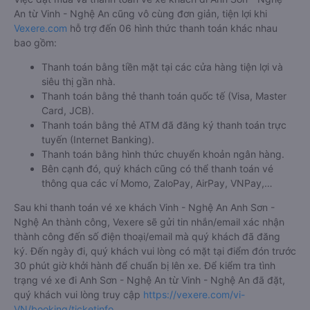
An từ Vinh - Nghệ An cũng vô cùng đơn giản, tiện lợi khi
Vexere.com
hỗ trợ đến 06 hình thức thanh toán khác nhau
bao gồm:
Thanh toán bằng tiền mặt tại các cửa hàng tiện lợi và
siêu thị gần nhà.
Thanh toán bằng thẻ thanh toán quốc tế (Visa, Master
Card, JCB).
Thanh toán bằng thẻ ATM đã đăng ký thanh toán trực
tuyến (Internet Banking).
Thanh toán bằng hình thức chuyển khoản ngân hàng.
Bên cạnh đó, quý khách cũng có thể thanh toán vé
thông qua các ví Momo, ZaloPay, AirPay, VNPay,…
Sau khi thanh toán vé xe khách Vinh - Nghệ An Anh Sơn -
Nghệ An thành công, Vexere sẽ gửi tin nhắn/email xác nhận
thành công đến số điện thoại/email mà quý khách đã đăng
ký. Đến ngày đi, quý khách vui lòng có mặt tại điểm đón trước
30 phút giờ khởi hành để chuẩn bị lên xe. Để kiểm tra tình
trạng vé xe đi Anh Sơn - Nghệ An từ Vinh - Nghệ An đã đặt,
quý khách vui lòng truy cập
https://vexere.com/vi-
VN/booking/ticketinfo