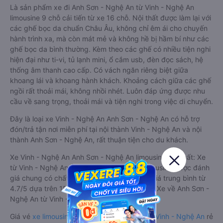
Là sản phẩm xe đi Anh Sơn - Nghệ An từ Vinh - Nghệ An
limousine 9 chỗ cải tiến từ xe 16 chỗ. Nội thất được làm lại với
các ghế bọc da chuẩn Châu Âu, không chỉ êm ái cho chuyến
hành trình xa, mà còn mát mẻ và không hề bị hầm bí như các
ghế bọc da bình thường. Kèm theo các ghế có nhiều tiện nghi
hiện đại như ti-vi, tủ lạnh mini, ổ cắm usb, đèn đọc sách, hệ
thống âm thanh cao cấp. Có vách ngăn riêng biệt giữa
khoang lái và khoang hành khách. Khoảng cách giữa các ghế
ngồi rất thoải mái, không nhồi nhét. Luôn đáp ứng được nhu
cầu về sang trọng, thoải mái và tiện nghi trong việc di chuyển.
Đây là loại xe Vinh - Nghệ An Anh Sơn - Nghệ An có hỗ trợ
đón/trả tận nơi miễn phí tại nội thành Vinh - Nghệ An và nội
thành Anh Sơn - Nghệ An, rất thuận tiện cho du khách.
Xe Vinh - Nghệ An Anh Sơn - Nghệ An limousine tốt nhất: Xe
từ Vinh - Nghệ An đi Anh Sơn - Nghệ An limousine được đánh
giá chung có chất lượng Tốt với điểm đánh giá trung bình từ
4.7/5 dựa trên 157 phản hồi của hành khách Xe về Anh Sơn -
Nghệ An từ Vinh - Nghệ An.
Giá vé
xe limousine đi Anh Sơn - Nghệ An từ Vinh - Nghệ An
rẻ