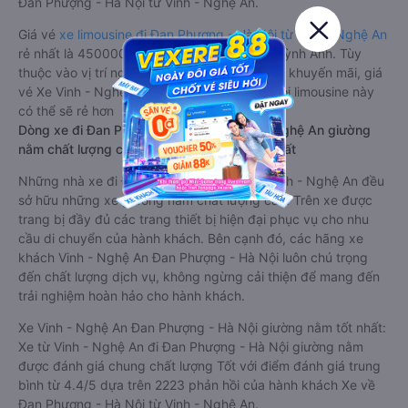
Đan Phượng - Hà Nội từ Vinh - Nghệ An.
Giá vé
xe limousine đi Đan Phượng - Hà Nội từ Vinh - Nghệ An
rẻ nhất là 450000VND của hãng xe Nam Quỳnh Anh. Tùy
thuộc vào vị trí ngồi của bạn và chương trình khuyến mãi, giá
vé Xe Vinh - Nghệ An đi Đan Phượng - Hà Nội limousine này
có thể sẽ rẻ hơn
Dòng xe đi Đan Phượng - Hà Nội từ Vinh - Nghệ An giường
nằm chất lượng cao: Thoải mái, giá cả tốt nhất
Những nhà xe đi Đan Phượng - Hà Nội từ Vinh - Nghệ An đều
sở hữu những xe giường nằm chất lượng cao. Trên xe được
trang bị đầy đủ các trang thiết bị hiện đại phục vụ cho nhu
cầu di chuyển của hành khách. Bên cạnh đó, các hãng xe
khách Vinh - Nghệ An Đan Phượng - Hà Nội luôn chú trọng
đến chất lượng dịch vụ, không ngừng cải thiện để mang đến
trải nghiệm hoàn hảo cho hành khách.
Xe Vinh - Nghệ An Đan Phượng - Hà Nội giường nằm tốt nhất:
Xe từ Vinh - Nghệ An đi Đan Phượng - Hà Nội giường nằm
được đánh giá chung chất lượng Tốt với điểm đánh giá trung
bình từ 4.4/5 dựa trên 2223 phản hồi của hành khách Xe về
Đan Phượng - Hà Nội từ Vinh - Nghệ An.