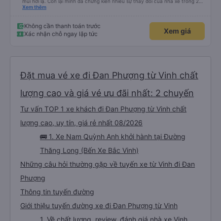
mùi hơi lạ. Còn lại mình đã chứng kiến nhiều sự thay đổi của nhà xe trong 2
tháng vừa rồi: tài xế và phụ xe ngày càng thân thiện, quy trình phục vụ rõ
Xem thêm
ràng và phục vụ nhanh chóng, đã giải quyết điểm nghẽn trung chuyển ở Hà
Nội khi đã phân vùng từng xe
Không cần thanh toán trước
Xem giá
Xác nhận chỗ ngay lập tức
Đặt mua vé xe đi Đan Phượng từ Vinh chất
lượng cao và giá vé ưu đãi nhất: 2 chuyến
Tư vấn TOP 1 xe khách đi Đan Phượng từ Vinh chất
lượng cao, uy tín, giá rẻ nhất 08/2026
🚌 1. Xe Nam Quỳnh Anh khởi hành tại Đường
Thăng Long (Bến Xe Bắc Vinh)
Những câu hỏi thường gặp về tuyến xe từ Vinh đi Đan
Phượng
Thông tin tuyến đường
Giới thiệu tuyến đường xe đi Đan Phượng từ Vinh
1. Về chất lượng, review, đánh giá nhà xe Vinh