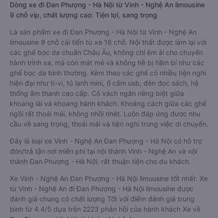
Dòng xe đi Đan Phượng - Hà Nội từ Vinh - Nghệ An limousine
9 chỗ vip, chất lượng cao: Tiện lợi, sang trọng
Là sản phẩm xe đi Đan Phượng - Hà Nội từ Vinh - Nghệ An
limousine 9 chỗ cải tiến từ xe 16 chỗ. Nội thất được làm lại với
các ghế bọc da chuẩn Châu Âu, không chỉ êm ái cho chuyến
hành trình xa, mà còn mát mẻ và không hề bị hầm bí như các
ghế bọc da bình thường. Kèm theo các ghế có nhiều tiện nghi
hiện đại như ti-vi, tủ lạnh mini, ổ cắm usb, đèn đọc sách, hệ
thống âm thanh cao cấp. Có vách ngăn riêng biệt giữa
khoang lái và khoang hành khách. Khoảng cách giữa các ghế
ngồi rất thoải mái, không nhồi nhét. Luôn đáp ứng được nhu
cầu về sang trọng, thoải mái và tiện nghi trong việc di chuyển.
Đây là loại xe Vinh - Nghệ An Đan Phượng - Hà Nội có hỗ trợ
đón/trả tận nơi miễn phí tại nội thành Vinh - Nghệ An và nội
thành Đan Phượng - Hà Nội, rất thuận tiện cho du khách.
Xe Vinh - Nghệ An Đan Phượng - Hà Nội limousine tốt nhất: Xe
từ Vinh - Nghệ An đi Đan Phượng - Hà Nội limousine được
đánh giá chung có chất lượng Tốt với điểm đánh giá trung
bình từ 4.4/5 dựa trên 2223 phản hồi của hành khách Xe về