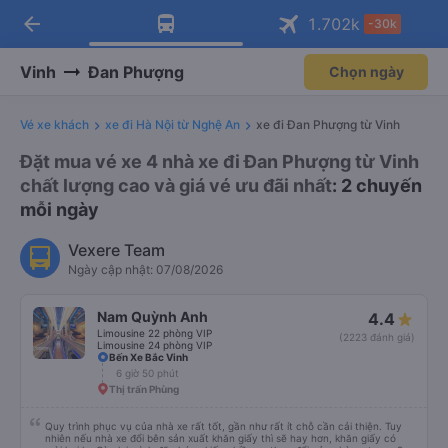
arrow_back
Tải app Vexere ngay!
Tải app Vexere
1.702
k
-30k
Mở app
Mở app
Nhận ưu đãi thành viên độc
-30k/ghế khi đặt vé máy bay qua
quyền
app
Vinh
Đan Phượng
Chọn ngày
Vé xe khách
xe đi Hà Nội từ Nghệ An
xe đi Đan Phượng từ Vinh
Đặt mua vé xe 4 nhà xe đi Đan Phượng từ Vinh
chất lượng cao và giá vé ưu đãi nhất
: 2 chuyến
mỗi ngày
Vexere Team
Ngày cập nhật: 07/08/2026
Nam Quỳnh Anh
4.4
Limousine 22 phòng VIP
(2223 đánh giá)
Limousine 24 phòng VIP
Bến Xe Bắc Vinh
6 giờ 50 phút
Thị trấn Phùng
Quy trình phục vụ của nhà xe rất tốt, gần như rất ít chỗ cần cải thiện. Tuy
nhiên nếu nhà xe đổi bên sản xuất khăn giấy thì sẽ hay hơn, khăn giấy có