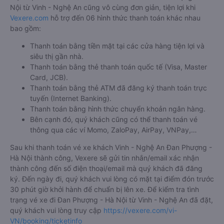
Nội từ Vinh - Nghệ An cũng vô cùng đơn giản, tiện lợi khi
Vexere.com
hỗ trợ đến 06 hình thức thanh toán khác nhau
bao gồm:
Thanh toán bằng tiền mặt tại các cửa hàng tiện lợi và
siêu thị gần nhà.
Thanh toán bằng thẻ thanh toán quốc tế (Visa, Master
Card, JCB).
Thanh toán bằng thẻ ATM đã đăng ký thanh toán trực
tuyến (Internet Banking).
Thanh toán bằng hình thức chuyển khoản ngân hàng.
Bên cạnh đó, quý khách cũng có thể thanh toán vé
thông qua các ví Momo, ZaloPay, AirPay, VNPay,…
Sau khi thanh toán vé xe khách Vinh - Nghệ An Đan Phượng -
Hà Nội thành công, Vexere sẽ gửi tin nhắn/email xác nhận
thành công đến số điện thoại/email mà quý khách đã đăng
ký. Đến ngày đi, quý khách vui lòng có mặt tại điểm đón trước
30 phút giờ khởi hành để chuẩn bị lên xe. Để kiểm tra tình
trạng vé xe đi Đan Phượng - Hà Nội từ Vinh - Nghệ An đã đặt,
quý khách vui lòng truy cập
https://vexere.com/vi-
VN/booking/ticketinfo