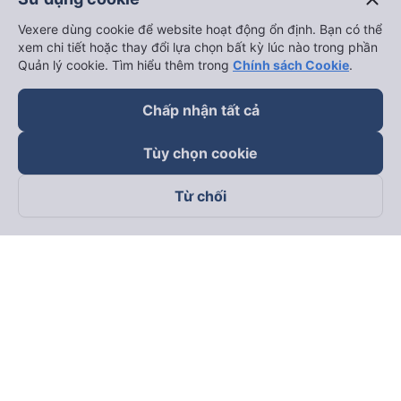
Vexere dùng cookie để website hoạt động ổn định. Bạn có thể
xem chi tiết hoặc thay đổi lựa chọn bất kỳ lúc nào trong phần
Quản lý cookie. Tìm hiểu thêm trong
Chính sách Cookie
.
Chấp nhận tất cả
Tùy chọn cookie
Từ chối
Theo dõi chúng tôi trên
Facebook
Tiktok
Youtube
Công ty TNHH Thương Mại Dịch Vụ Vexere
Địa chỉ đăng ký kinh doanh: 8C Chữ Đồng Tử, Phường Tân
Sơn Nhất, TP. Hồ Chí Minh, Việt Nam
Địa chỉ
:
Lầu 2, toà nhà H3 Circo Hoàng Diệu, 384 Hoàng Diệu,
Phường Khánh Hội, TP Hồ Chí Minh, Việt Nam