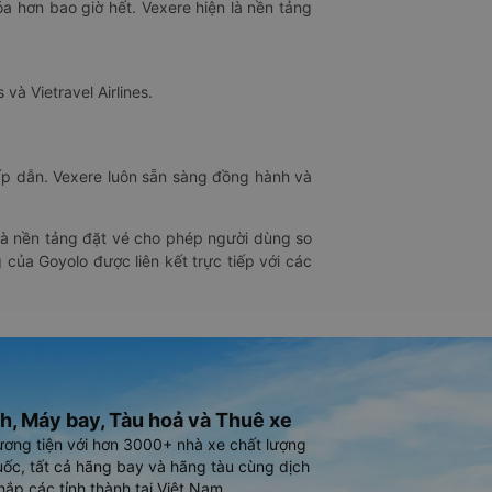
óa hơn bao giờ hết. Vexere hiện là nền tảng
 và Vietravel Airlines.
hấp dẫn. Vexere luôn sẵn sàng đồng hành và
 là nền tảng đặt vé cho phép người dùng so
 của Goyolo được liên kết trực tiếp với các
h, Máy bay, Tàu hoả và Thuê xe
ương tiện với hơn 3000+ nhà xe chất lượng
ốc, tất cả hãng bay và hãng tàu cùng dịch
hắp các tỉnh thành tại Việt Nam.