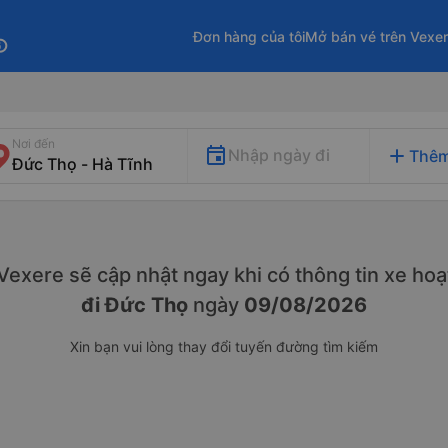
Đơn hàng của tôi
Mở bán vé trên Vexe
fo
Nơi đến
add
Nhập ngày đi
Thêm
. Vexere sẽ cập nhật ngay khi có thông tin xe
hoạ
đi Đức Thọ
ngày
09/08/2026
Xin bạn vui lòng thay đổi tuyến đường tìm kiếm