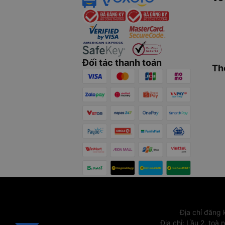
Đối tác thanh toán
Th
Địa chỉ đăng
Địa chỉ
:
Lầu 2, toà 