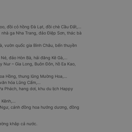
o, đồi cỏ hồng Đà Lạt, đồi chè Cầu Đất,...
 nhà ga Nha Trang, đảo Điệp Sơn, thác bà
à, vườn quốc gia Bình Châu, bến thuyền
 Né, đảo Hòn Bà, hải đăng Kê Gà,...
y Nur – Gia Long, Buôn Đôn, hồ Ea Kao,
Hoa Hồng, thung lũng Mường Hoa,...
văn hóa Lũng Cẩm,...
a Phách, hang dơi, khu du lịch Happy
 Kênh,...
n Ngư, cánh đồng hoa hướng dương, đồng
đường khắp cả nước.