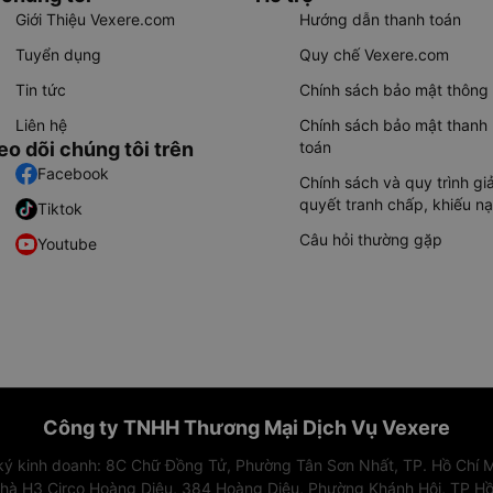
Giới Thiệu Vexere.com
Hướng dẫn thanh toán
Tuyển dụng
Quy chế Vexere.com
Tin tức
Chính sách bảo mật thông 
Liên hệ
Chính sách bảo mật thanh
eo dõi chúng tôi trên
toán
Facebook
Chính sách và quy trình giả
quyết tranh chấp, khiếu nạ
Tiktok
Câu hỏi thường gặp
Youtube
Công ty TNHH Thương Mại Dịch Vụ Vexere
 ký kinh doanh: 8C Chữ Đồng Tử, Phường Tân Sơn Nhất, TP. Hồ Chí M
nhà H3 Circo Hoàng Diệu, 384 Hoàng Diệu, Phường Khánh Hội, TP Hồ