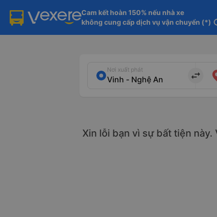
Cam kết hoàn 150% nếu nhà xe

không cung cấp dịch vụ vận chuyển (*)
in
Nơi xuất phát
import_export
Xin lỗi bạn vì sự bất tiện này