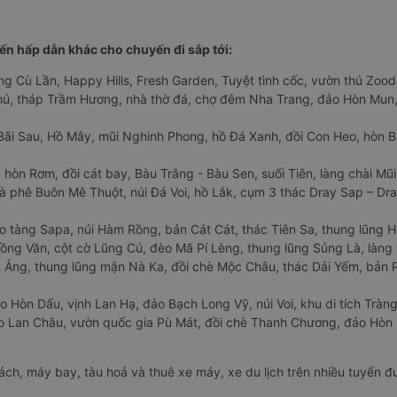
n hấp dẫn khác cho chuyến đi sắp tới:
ng Cù Lần, Happy Hills, Fresh Garden, Tuyệt tình cốc, vườn thú Zoodo
Phú, tháp Trầm Hương, nhà thờ đá, chợ đêm Nha Trang, đảo Hòn Mun,
Bãi Sau, Hồ Mây, mũi Nghinh Phong, hồ Đá Xanh, đồi Con Heo, hòn B
 hòn Rơm, đồi cát bay, Bàu Trắng - Bàu Sen, suối Tiên, làng chài Mũi
à phê Buôn Mê Thuột, núi Đá Voi, hồ Lắk, cụm 3 thác Dray Sap – Dra
o tàng Sapa, núi Hàm Rồng, bản Cát Cát, thác Tiên Sa, thung lũng 
ng Văn, cột cờ Lũng Cú, đèo Mã Pí Lèng, thung lũng Sủng Là, làng 
Áng, thung lũng mận Nà Ka, đồi chè Mộc Châu, thác Dải Yếm, bản P
o Hòn Dấu, vịnh Lan Hạ, đảo Bạch Long Vỹ, núi Voi, khu di tích Tràng
ảo Lan Châu, vườn quốc gia Pù Mát, đồi chè Thanh Chương, đảo Hò
hách, máy bay, tàu hoả và thuê xe máy, xe du lịch trên nhiều tuyến 