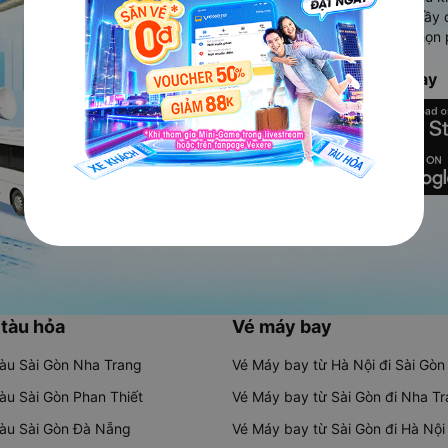
Ứng dụng hiển thị thông tin đầy 
người dùng so sánh và lựa chọn 
chóng và phù hợp nhất.
Tải ứng dụng Vexere ngay
 tàu hỏa
Vé máy bay
tàu Sài Gòn Nha Trang
Vé Máy bay từ Hà Nội đi Sài Gòn
tàu Sài Gòn Phan Thiết
Vé Máy bay từ Sài Gòn đi Nha T
tàu Sài Gòn Đà Nẵng
Vé Máy bay từ Sài Gòn đi Hà Nội