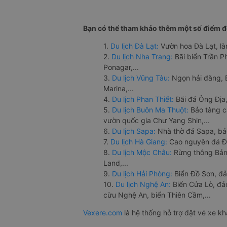
Bạn có thể tham khảo thêm một số điểm đế
1.
Du lịch Đà Lạt:
Vườn hoa Đà Lạt, là
2.
Du lịch Nha Trang:
Bãi biển Trần 
Ponagar,...
3.
Du lịch Vũng Tàu:
Ngọn hải đăng, 
Marina,...
4.
Du lịch Phan Thiết:
Bãi đá Ông Địa,
5.
Du lịch Buôn Ma Thuột:
Bảo tàng c
vườn quốc gia Chư Yang Shin,...
6.
Du lịch Sapa:
Nhà thờ đá Sapa, bả
7.
Du lịch Hà Giang:
Cao nguyên đá Đồ
8.
Du lịch Mộc Châu:
Rừng thông Bản 
Land,...
9.
Du lịch Hải Phòng:
Biển Đồ Sơn, đả
10.
Du lịch Nghệ An:
Biển Cửa Lò, đ
cừu Nghệ An, biển Thiên Cầm,...
Vexere.com
là hệ thống hỗ trợ đặt vé xe k