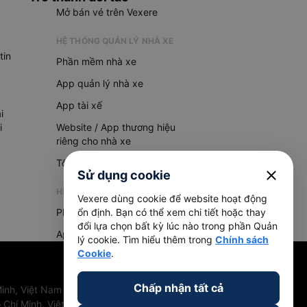
Mở bán vé trên Vexere
HỆ THỐNG QUẢN LÝ NHÀ XE
tin
Phần mềm nhà xe
App quản lý nhà xe
App tài xế
i
i
Website / App thương hiệu
riêng cho nhà xe
Tổng đài AI
close
Sử dụng cookie
HỆ THỐNG QUẢN LÝ HÀNG HOÁ
Vexere dùng cookie để website hoạt động
Phần mềm quản lý hàng hoá
ổn định. Bạn có thể xem chi tiết hoặc thay
đổi lựa chọn bất kỳ lúc nào trong phần Quản
App quản lý hàng hoá
lý cookie. Tìm hiểu thêm trong
Chính sách
Cookie
.
Chấp nhận tất cả
inh, Việt Nam
 Chí Minh, Việt Nam