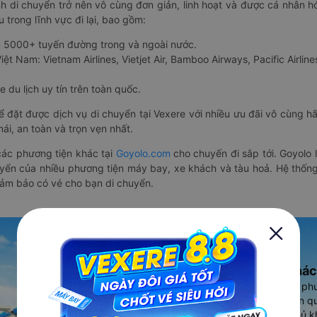
nh di chuyển trở nên vô cùng đơn giản, linh hoạt và được cá nhân h
 trong lĩnh vực đi lại, bao gồm:
n 5000+ tuyến đường trong và ngoài nước.
ệt Nam: Vietnam Airlines, Vietjet Air, Bamboo Airways, Pacific Airlines
 du lịch uy tín trên toàn quốc.
thể đặt được dịch vụ di chuyển tại Vexere với nhiều ưu đãi vô cùng 
i, an toàn và trọn vẹn nhất.
ác phương tiện khác tại
Goyolo.com
cho chuyến đi sắp tới. Goyolo
huyển của nhiều phương tiện máy bay, xe khách và tàu hoả. Hệ thống
đảm bảo có vé cho bạn di chuyển.
Ứng dụng đặt vé Xe khác
Vexere - ứng dụng đặt vé đa ph
cao, 5000+ tuyến đường toàn qu
vụ thuê xe máy, xe du lịch phủ k