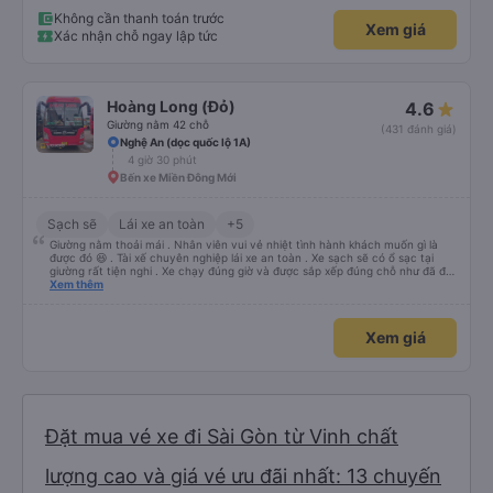
Không cần thanh toán trước
Xem giá
Xác nhận chỗ ngay lập tức
Hoàng Long (Đỏ)
4.6
Giường nằm 42 chỗ
(431 đánh giá)
Nghệ An (dọc quốc lộ 1A)
4 giờ 30 phút
Bến xe Miền Đông Mới
Sạch sẽ
Lái xe an toàn
+5
Giường nằm thoải mái . Nhân viên vui vẻ nhiệt tình hành khách muốn gì là
được đó 😆 . Tài xế chuyên nghiệp lái xe an toàn . Xe sạch sẽ có ổ sạc tại
giường rất tiện nghi . Xe chạy đúng giờ và được sắp xếp đúng chỗ như đã đặt
. Điểm 10 cho hoàng long đỏ 👍
Xem thêm
Xem giá
Đặt mua vé xe đi Sài Gòn từ Vinh chất
lượng cao và giá vé ưu đãi nhất: 13 chuyến