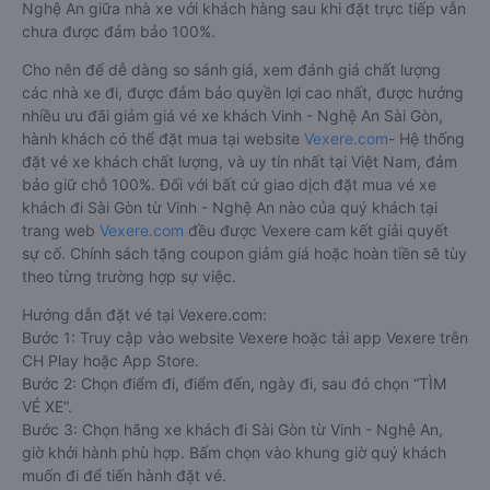
Nghệ An giữa nhà xe với khách hàng sau khi đặt trực tiếp vẫn
chưa được đảm bảo 100%.
Cho nên để dễ dàng so sánh giá, xem đánh giá chất lượng
các nhà xe đi, được đảm bảo quyền lợi cao nhất, được hưởng
nhiều ưu đãi giảm giá vé xe khách Vinh - Nghệ An Sài Gòn,
hành khách có thể đặt mua tại website
Vexere.com
- Hệ thống
đặt vé xe khách chất lượng, và uy tín nhất tại Việt Nam, đảm
bảo giữ chỗ 100%. Đối với bất cứ giao dịch đặt mua vé xe
khách đi Sài Gòn từ Vinh - Nghệ An nào của quý khách tại
trang web
Vexere.com
đều được Vexere cam kết giải quyết
sự cố. Chính sách tặng coupon giảm giá hoặc hoàn tiền sẽ tùy
theo từng trường hợp sự việc.
Hướng dẫn đặt vé tại Vexere.com:
Bước 1: Truy cập vào website Vexere hoặc tải app Vexere trên
CH Play hoặc App Store.
Bước 2: Chọn điểm đi, điểm đến, ngày đi, sau đó chọn “TÌM
VÉ XE”.
Bước 3: Chọn hãng xe khách đi Sài Gòn từ Vinh - Nghệ An,
giờ khởi hành phù hợp. Bấm chọn vào khung giờ quý khách
muốn đi để tiến hành đặt vé.