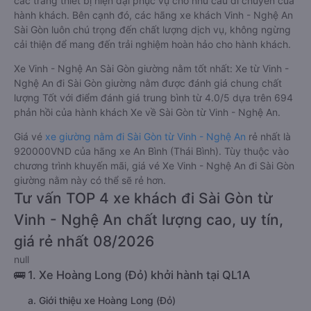
các trang thiết bị hiện đại phục vụ cho nhu cầu di chuyển của
hành khách. Bên cạnh đó, các hãng xe khách Vinh - Nghệ An
Sài Gòn luôn chú trọng đến chất lượng dịch vụ, không ngừng
cải thiện để mang đến trải nghiệm hoàn hảo cho hành khách.
Xe Vinh - Nghệ An Sài Gòn giường nằm tốt nhất: Xe từ Vinh -
Nghệ An đi Sài Gòn giường nằm được đánh giá chung chất
lượng Tốt với điểm đánh giá trung bình từ 4.0/5 dựa trên 694
phản hồi của hành khách Xe về Sài Gòn từ Vinh - Nghệ An.
Giá vé
xe giường nằm đi Sài Gòn từ Vinh - Nghệ An
rẻ nhất là
920000VND của hãng xe An Bình (Thái Bình). Tùy thuộc vào
chương trình khuyến mãi, giá vé Xe Vinh - Nghệ An đi Sài Gòn
giường nằm này có thể sẽ rẻ hơn.
Tư vấn TOP 4 xe khách đi Sài Gòn từ
Vinh - Nghệ An chất lượng cao, uy tín,
giá rẻ nhất 08/2026
null
🚌 1. Xe Hoàng Long (Đỏ) khởi hành tại QL1A
a. Giới thiệu xe Hoàng Long (Đỏ)