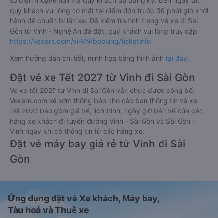
số điện thoại/email mà quý khách đã đăng ký. Đến ngày đi,
quý khách vui lòng có mặt tại điểm đón trước 30 phút giờ khởi
hành để chuẩn bị lên xe. Để kiểm tra tình trạng vé xe đi Sài
Gòn từ Vinh - Nghệ An đã đặt, quý khách vui lòng truy cập
https://vexere.com/vi-VN/booking/ticketinfo
Xem hướng dẫn chi tiết, minh họa bằng hình ảnh
tại đây.
Đặt vé xe Tết 2027 từ Vinh đi Sài Gòn
Vé xe tết 2027 từ Vinh đi Sài Gòn vẫn chưa được công bố.
Vexere.com sẽ sớm thông báo cho các bạn thông tin vé xe
Tết 2027 bao gồm giá vé, lịch trình, ngày giờ bán vé của các
hãng xe khách đi tuyến đường Vinh - Sài Gòn và Sài Gòn -
Vinh ngay khi có thông tin từ các hãng xe.
Đặt vé máy bay giá rẻ từ Vinh đi Sài
Gòn
Ứng dụng đặt vé Xe khách, Máy bay,
Tàu hoả và Thuê xe