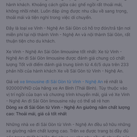
hành khách. Khoảng cách giữa các ghế ngồi rất thoải mái,
không nhồi nhét. Luôn đáp ứng được nhu cầu về sang trọng,
thoải mái và tiện nghi trong việc di chuyển.
Đây là loại xe Vinh - Nghệ An Sài Gòn có hỗ trợ đón/trả tận nơi
miễn phí tại nội thành Vinh - Nghệ An và nội thành Sài Gòn, rất
thuận tiện cho du khách.
Xe Vinh - Nghệ An Sài Gòn limousine tốt nhất: Xe từ Vinh -
Nghệ An đi Sài Gòn limousine được đánh giá chung có chất
lượng Tốt với điểm đánh giá trung bình từ 4.6/5 dựa trên 233
phản hồi của hành khách Xe về Sài Gòn từ Vinh - Nghệ An.
Giá vé
xe limousine đi Sài Gòn từ Vinh - Nghệ An
rẻ nhất là
920000VND của hãng xe An Bình (Thái Bình). Tùy thuộc vào
vị trí ngồi của bạn và chương trình khuyến mãi, giá vé Xe Vinh
- Nghệ An đi Sài Gòn limousine này có thể sẽ rẻ hơn
Dòng xe đi Sài Gòn từ Vinh - Nghệ An giường nằm chất lượng
cao: Thoải mái, giá cả tốt nhất
Những nhà xe đi Sài Gòn từ Vinh - Nghệ An đều sở hữu những
xe giường nằm chất lượng cao. Trên xe được trang bị đầy đủ