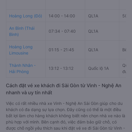
Hoàng Long (Đỏ)
14:00 - 14:00
QL1A
501 
An Bình (Thái
07:34 - 07:40
QL1A
Bình)
Hoàng Long
01:15 - 21:45
QL1A
Bến 
Limousine
Thành Nhân -
Quầy
13:12 - 13:12
Quốc lộ 1A
Hải Phòng
đườn
Cách đặt vé xe khách đi Sài Gòn từ Vinh - Nghệ An
nhanh và uy tín nhất
Việc có rất nhiều nhà xe Vinh - Nghệ An Sài Gòn giúp cho du
khách có đa dạng sự lựa chọn. Đây cũng có thể là một điều
bất lợi làm cho hàng khách không biết nên chọn nhà xe nào là
phù hợp với mình. Bên cạnh đó, việc đảm bảo giữ chỗ, có
được chỗ ngồi yêu thích sau khi đặt vé xe đi Sài Gòn từ Vinh -