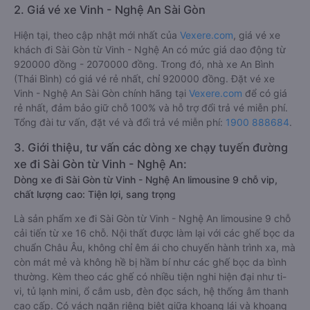
2. Giá vé xe Vinh - Nghệ An Sài Gòn
Hiện tại, theo cập nhật mới nhất của
Vexere.com
, giá vé xe
khách đi Sài Gòn từ Vinh - Nghệ An có mức giá dao động từ
920000 đồng - 2070000 đồng. Trong đó, nhà xe An Bình
(Thái Bình) có giá vé rẻ nhất, chỉ 920000 đồng. Đặt vé xe
Vinh - Nghệ An Sài Gòn chính hãng tại
Vexere.com
để có giá
rẻ nhất, đảm bảo giữ chỗ 100% và hỗ trợ đổi trả vé miễn phí.
Tổng đài tư vấn, đặt vé và đổi trả vé miễn phí:
1900 888684
.
3. Giới thiệu, tư vấn các dòng xe chạy tuyến đường
xe đi Sài Gòn từ Vinh - Nghệ An:
Dòng xe đi Sài Gòn từ Vinh - Nghệ An limousine 9 chỗ vip,
chất lượng cao: Tiện lợi, sang trọng
Là sản phẩm xe đi Sài Gòn từ Vinh - Nghệ An limousine 9 chỗ
cải tiến từ xe 16 chỗ. Nội thất được làm lại với các ghế bọc da
chuẩn Châu Âu, không chỉ êm ái cho chuyến hành trình xa, mà
còn mát mẻ và không hề bị hầm bí như các ghế bọc da bình
thường. Kèm theo các ghế có nhiều tiện nghi hiện đại như ti-
vi, tủ lạnh mini, ổ cắm usb, đèn đọc sách, hệ thống âm thanh
cao cấp. Có vách ngăn riêng biệt giữa khoang lái và khoang