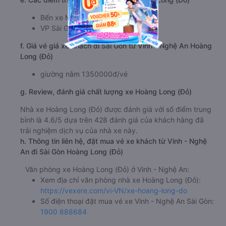
Bến xe Miền Đông Mới
VP Sài Gòn
f. Giá vé giá xe khách đi Sài Gòn từ Vinh - Nghệ An Hoàng
Long (Đỏ)
giường nằm 1350000đ/vé
g. Review, đánh giá chất lượng xe Hoàng Long (Đỏ)
Nhà xe Hoàng Long (Đỏ) được đánh giá với số điểm trung
bình là 4.6/5 dựa trên 428 đánh giá của khách hàng đã
trải nghiệm dịch vụ của nhà xe này.
h. Thông tin liên hệ, đặt mua vé xe khách từ Vinh - Nghệ
An đi Sài Gòn Hoàng Long (Đỏ)
Văn phòng xe Hoàng Long (Đỏ) ở Vinh - Nghệ An:
Xem địa chỉ văn phòng nhà xe Hoàng Long (Đỏ):
https://vexere.com/vi-VN/xe-hoang-long-do
Số điện thoại đặt mua vé xe Vinh - Nghệ An Sài Gòn:
1900 888684