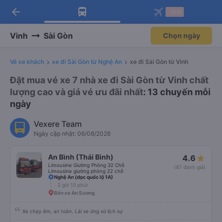
arrow_back
Tải app Vexere ngay!
Tải app Vexere
-30k
Mở app
Mở app
Nhận ưu đãi thành viên độc
-30k/ghế khi đặt vé máy bay qua
quyền
app
Vinh
Sài Gòn
Chọn ngày
Vé xe khách
xe đi Sài Gòn từ Nghệ An
xe đi Sài Gòn từ Vinh
Đặt mua vé xe 7 nhà xe đi Sài Gòn từ Vinh chất
lượng cao và giá vé ưu đãi nhất
: 13 chuyến mỗi
ngày
Vexere Team
Ngày cập nhật: 06/08/2026
An Bình (Thái Bình)
4.6
Limousine Giường Phòng 32 Chỗ
(87 đánh giá)
Limousine giường phòng 22 chỗ
Nghệ An (dọc quốc lộ 1A)
3 giờ 10 phút
Bến xe An Sương
Xe chạy êm, an toàn. Lái xe ứng xử lịch sự