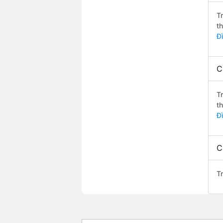
T
t
Đ
C
T
t
Đ
C
T