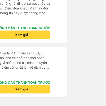
 chúng tôi đi loại xe buýt này và
đầu, điểm đón khách đã thay đổi
 thông tin này được thông báo
ng địa điểm lúc 9 giờ nhưng xe
i đã liên lạc qua email và nhận
điều này rất đáng trân trọng.
ÔNG CẦN THANH TOÁN TRƯỚC
ýt đến muộn 10-15 phút. Khi xe
Xem giá
nơi giúp đỡ chúng tôi và nhân
ũng đã xác nhận qua email. Xe
hoải mái. Tài xế rất tốt bụng và
 khách du lịch. Chúng tôi cảm
t vé lại đặt nhầm sang 31/5.
đi. Cuối chuyến đi, tài xế đã
 hỏi nhà xe chỗ đón mới phát
 đưa đón miễn phí đến khách
 vì nhà xe hỗ trợ mình chuyển
 sử dụng dịch vụ này.
à điểm cộng rất lớn về dịch vụ.
giúp mình có một số thông tin hữu
ÔNG CẦN THANH TOÁN TRƯỚC
Xem giá