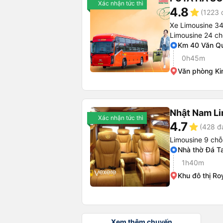
Xác nhận tức thì
4.8
star
(1223 
Xe Limousine 3
Limousine 24 ch
Km 40 Văn Qu
0h45m
Văn phòng Kim
Nhật Nam L
Xác nhận tức thì
4.7
star
(428 đ
Limousine 9 chỗ
Nhà thờ Đá T
1h40m
Khu đô thị Roy
Xem thêm chuyến