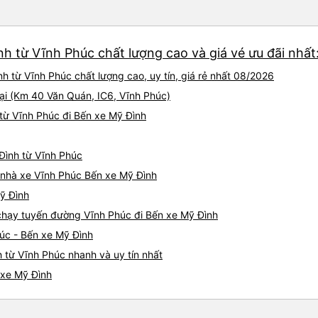
nh từ Vĩnh Phúc chất lượng cao và giá vé ưu đãi nhấ
h từ Vĩnh Phúc chất lượng cao, uy tín, giá rẻ nhất 08/2026
ại (Km 40 Văn Quán, IC6, Vĩnh Phúc)
từ Vĩnh Phúc đi Bến xe Mỹ Đình
 Đình từ Vĩnh Phúc
á nhà xe Vĩnh Phúc Bến xe Mỹ Đình
Mỹ Đình
e chạy tuyến đường Vĩnh Phúc đi Bến xe Mỹ Đình
úc - Bến xe Mỹ Đình
 từ Vĩnh Phúc nhanh và uy tín nhất
 xe Mỹ Đình