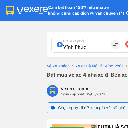
Cam kết hoàn 150% nếu nhà xe

không cung cấp dịch vụ vận chuyển (*)
in
Nơi xuất phát
import_export
Vé xe khách
xe đi Hà Nội từ Vĩnh Phúc
Đặt mua vé xe 4 nhà xe đi Bến xe
Vexere Team
Ngày cập nhật: 05/08/2026
Chọn ngày đi để xem giá vé, số ghế t
info
FUTA HÀ S