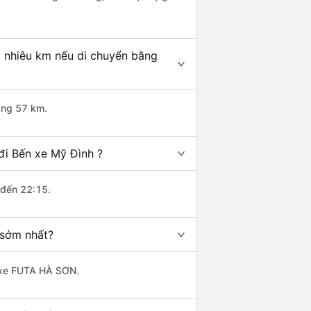
o nhiêu km nếu di chuyển bằng
ảng 57 km.
đi Bến xe Mỹ Đình ?
 đến 22:15.
 sớm nhất?
à xe FUTA HÀ SƠN.