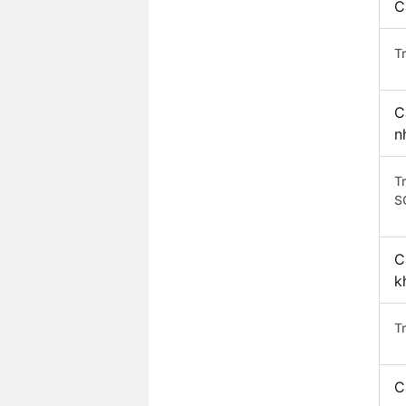
C
T
C
n
T
S
C
k
T
C