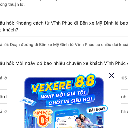
ông thuận lợi.
âu hỏi: Khoảng cách từ Vĩnh Phúc đi Bến xe Mỹ Đình là ba
e khách?
rả lời: Đoạn đường đi Bến xe Mỹ Đình từ Vĩnh Phúc có chiều dài kho
âu hỏi: Mỗi ngày có bao nhiêu chuyến xe khách Vĩnh Phúc 
rả lời: Trung bình mỗi ngày có khoảng 24 chuyến xe bắt đầu từ 1:05
âu hỏi: Nhà xe đi Vĩnh Phúc Bến xe Mỹ Đình nào khởi hành
rả lời: Chuyến xe có giờ xuất phát sớm nhất vào lúc 1:05 là của nh