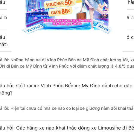
âu hỏi: Nhà xe đi Bến xe Mỹ Đình từ Vĩnh Phúc nào khởi hà
rả lời: Chuyến xe có giờ xuất phát trễ (muộn) nhất là vào lúc 22:15
âu hỏi: Review xe đi Bến xe Mỹ Đình từ Vĩnh Phúc nào có ch
hất?
rả lời: Những hãng xe đi Vĩnh Phúc Bến xe Mỹ Đình chất lượng tốt, 
ƠN đi Bến xe Mỹ Đình từ Vĩnh Phúc với điểm chất lượng là 4.8/5 dự
âu hỏi: Có loại xe Vĩnh Phúc Bến xe Mỹ Đình dành cho cặp 
hông?
rả lời: Hiện tại chưa có nhà xe nào có loại xe giường nằm đôi khai t
âu hỏi: Các hãng xe nào khai thác dòng xe Limousine đi B