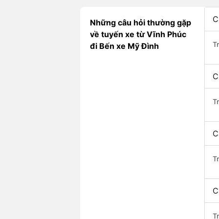
C
Những câu hỏi thường gặp
về tuyến xe từ Vĩnh Phúc
T
đi Bến xe Mỹ Đình
C
T
C
Tr
C
T