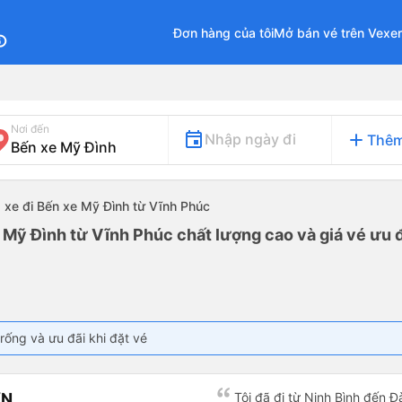
Đơn hàng của tôi
Mở bán vé trên Vexe
fo
Nơi đến
add
Nhập ngày đi
Thêm
xe đi Bến xe Mỹ Đình từ Vĩnh Phúc
 Mỹ Đình từ Vĩnh Phúc chất lượng cao và giá vé ưu đ
rống và ưu đãi khi đặt vé
ƠN
Tôi đã đi từ Ninh Bình đến 