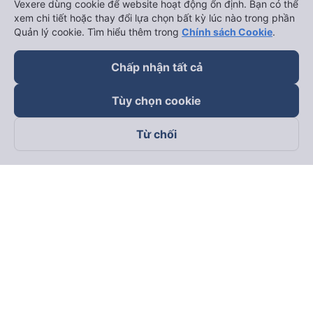
Vexere dùng cookie để website hoạt động ổn định. Bạn có thể
xem chi tiết hoặc thay đổi lựa chọn bất kỳ lúc nào trong phần
Quản lý cookie. Tìm hiểu thêm trong
Chính sách Cookie
.
Chấp nhận tất cả
Tùy chọn cookie
Từ chối
Theo dõi chúng tôi trên
Facebook
Tiktok
Youtube
Công ty TNHH Thương Mại Dịch Vụ Vexere
Địa chỉ đăng ký kinh doanh: 8C Chữ Đồng Tử, Phường Tân
Sơn Nhất, TP. Hồ Chí Minh, Việt Nam
Địa chỉ
:
Lầu 2, toà nhà H3 Circo Hoàng Diệu, 384 Hoàng Diệu,
Phường Khánh Hội, TP Hồ Chí Minh, Việt Nam
Tầng 3, toà nhà 101 Láng Hạ, 101 Láng Hạ, Phường Láng, TP.