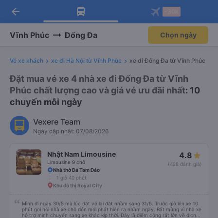
arrow_back
Tải app Vexere ngay!
Tải app Vexere
-30k
Mở app
Mở app
Nhận ưu đãi thành viên độc
-30k/ghế khi đặt vé máy bay qua
quyền
app
Vĩnh Phúc
Đống Đa
Chọn ngày
Vé xe khách
xe đi Hà Nội từ Vĩnh Phúc
xe đi Đống Đa từ Vĩnh Phúc
Đặt mua vé xe 4 nhà xe đi Đống Đa từ Vĩnh
Phúc chất lượng cao và giá vé ưu đãi nhất
: 10
chuyến mỗi ngày
Vexere Team
Ngày cập nhật: 07/08/2026
Nhật Nam Limousine
4.8
Limousine 9 chỗ
(428 đánh giá)
Nhà thờ Đá Tam Đảo
1 giờ 40 phút
Khu đô thị Royal City
Mình đi ngày 30/5 mà lúc đặt vé lại đặt nhầm sang 31/5. Trước giờ lên xe 10
phút gọi hỏi nhà xe chỗ đón mới phát hiện ra nhầm ngày. Rất mừng vì nhà xe
hỗ trợ mình chuyển sang xe khác kịp thời. Đây là điểm cộng rất lớn về dịch