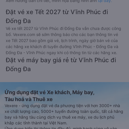
Xem hướng dẫn chi tiết, minh họa bằng hình ảnh
tại đây.
Đặt vé xe Tết 2027 từ Vĩnh Phúc đi
Đống Đa
Vé xe tết 2027 từ Vĩnh Phúc đi Đống Đa vẫn chưa được công
bố. Vexere.com sẽ sớm thông báo cho các bạn thông tin vé
xe Tết 2027 bao gồm giá vé, lịch trình, ngày giờ bán vé của
các hãng xe khách đi tuyến đường Vĩnh Phúc - Đống Đa và
Đống Đa - Vĩnh Phúc ngay khi có thông tin từ các hãng xe.
Đặt vé máy bay giá rẻ từ Vĩnh Phúc đi
Đống Đa
Ứng dụng đặt vé Xe khách, Máy bay,
Tàu hoả và Thuê xe
Vexere - ứng dụng đặt vé đa phương tiện với hơn 3000+ nhà
xe chất lượng cao, 5000+ tuyến đường toàn quốc, tất cả hãng
bay và hãng tàu cùng dịch vụ thuê xe máy, xe du lịch phủ
khắp các tỉnh thành tại Việt Nam.
Ứng dụng hiển thị thông tin đầy đủ, minh bạch cùng vô vàn