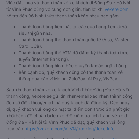
Việc đặt mua và thanh toán vé xe khách đi Đống Đa - Hà Nội
từ Vĩnh Phúc cũng vô cùng đơn giản, tiện lợi khi
Vexere.com
hỗ trợ đến 06 hình thức thanh toán khác nhau bao gồm:
Thanh toán bằng tiền mặt tại các cửa hàng tiện lợi và
siêu thị gần nhà.
Thanh toán bằng thẻ thanh toán quốc tế (Visa, Master
Card, JCB).
Thanh toán bằng thẻ ATM đã đăng ký thanh toán trực
tuyến (Internet Banking).
Thanh toán bằng hình thức chuyển khoản ngân hàng.
Bên cạnh đó, quý khách cũng có thể thanh toán vé
thông qua các ví Momo, ZaloPay, AirPay, VNPay,…
Sau khi thanh toán vé xe khách Vĩnh Phúc Đống Đa - Hà Nội
thành công, Vexere sẽ gửi tin nhắn/email xác nhận thành công
đến số điện thoại/email mà quý khách đã đăng ký. Đến ngày
đi, quý khách vui lòng có mặt tại điểm đón trước 30 phút giờ
khởi hành để chuẩn bị lên xe. Để kiểm tra tình trạng vé xe đi
Đống Đa - Hà Nội từ Vĩnh Phúc đã đặt, quý khách vui lòng
truy cập
https://vexere.com/vi-VN/booking/ticketinfo