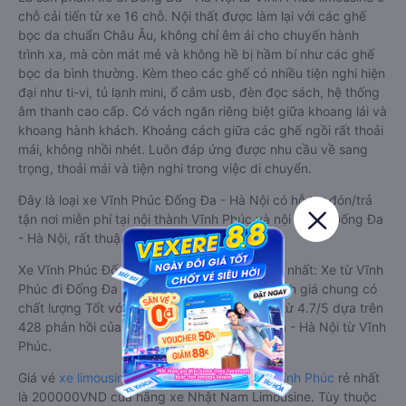
chỗ cải tiến từ xe 16 chỗ. Nội thất được làm lại với các ghế
bọc da chuẩn Châu Âu, không chỉ êm ái cho chuyến hành
trình xa, mà còn mát mẻ và không hề bị hầm bí như các ghế
bọc da bình thường. Kèm theo các ghế có nhiều tiện nghi hiện
đại như ti-vi, tủ lạnh mini, ổ cắm usb, đèn đọc sách, hệ thống
âm thanh cao cấp. Có vách ngăn riêng biệt giữa khoang lái và
khoang hành khách. Khoảng cách giữa các ghế ngồi rất thoải
mái, không nhồi nhét. Luôn đáp ứng được nhu cầu về sang
trọng, thoải mái và tiện nghi trong việc di chuyển.
Đây là loại xe Vĩnh Phúc Đống Đa - Hà Nội có hỗ trợ đón/trả
tận nơi miễn phí tại nội thành Vĩnh Phúc và nội thành Đống Đa
- Hà Nội, rất thuận tiện cho du khách.
Xe Vĩnh Phúc Đống Đa - Hà Nội limousine tốt nhất: Xe từ Vĩnh
Phúc đi Đống Đa - Hà Nội limousine được đánh giá chung có
chất lượng Tốt với điểm đánh giá trung bình từ 4.7/5 dựa trên
428 phản hồi của hành khách Xe về Đống Đa - Hà Nội từ Vĩnh
Phúc.
Giá vé
xe limousine đi Đống Đa - Hà Nội từ Vĩnh Phúc
rẻ nhất
là 200000VND của hãng xe Nhật Nam Limousine. Tùy thuộc