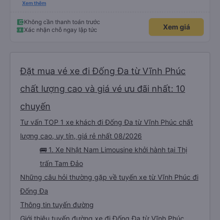
vụ. Anh tài xế rất tốt bụng, đã giúp mình có một số thông tin hữu ích khi đến
Xem thêm
chơi Tam Đảo
Không cần thanh toán trước
Xem giá
Xác nhận chỗ ngay lập tức
Đặt mua vé xe đi Đống Đa từ Vĩnh Phúc
chất lượng cao và giá vé ưu đãi nhất: 10
chuyến
Tư vấn TOP 1 xe khách đi Đống Đa từ Vĩnh Phúc chất
lượng cao, uy tín, giá rẻ nhất 08/2026
🚌 1. Xe Nhật Nam Limousine khởi hành tại Thị
trấn Tam Đảo
Những câu hỏi thường gặp về tuyến xe từ Vĩnh Phúc đi
Đống Đa
Thông tin tuyến đường
Giới thiệu tuyến đường xe đi Đống Đa từ Vĩnh Phúc