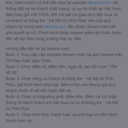
Nội, hành khách có thể đặt mua tại website
Vexere.com
- Hệ
thống đặt vé xe khách chất lượng, và uy tín nhất tại Việt Nam,
đảm bảo giữ chỗ 100%. Đối với bất cứ giao dịch đặt mua vé
xe khách đi Đống Đa - Hà Nội từ Vĩnh Phúc nào của quý
khách tại trang web
Vexere.com
đều được Vexere cam kết
giải quyết sự cố. Chính sách tặng coupon giảm giá hoặc hoàn
tiền sẽ tùy theo từng trường hợp sự việc.
Hướng dẫn đặt vé tại Vexere.com:
Bước 1: Truy cập vào website Vexere hoặc tải app Vexere trên
CH Play hoặc App Store.
Bước 2: Chọn điểm đi, điểm đến, ngày đi, sau đó chọn “TÌM
VÉ XE”.
Bước 3: Chọn hãng xe khách đi Đống Đa - Hà Nội từ Vĩnh
Phúc, giờ khởi hành phù hợp. Bấm chọn vào khung giờ quý
khách muốn đi để tiến hành đặt vé.
Bước 4: Chọn vị trí/giường ghế, điểm đón, điểm trả và nhập
thông tin hành khách khi đặt mua vé xe đi Đống Đa - Hà Nội
từ Vĩnh Phúc
Bước 5: Chọn hình thức thanh toán vé phù hợp và tiến hành
thanh toán vé.