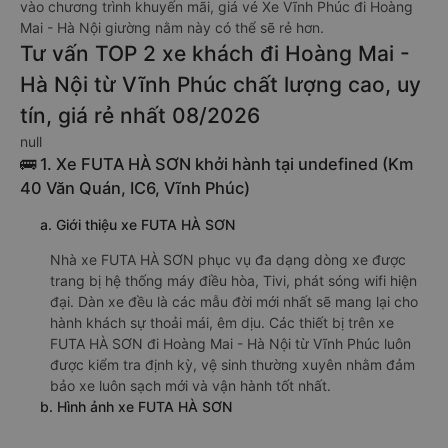
vào chương trình khuyến mãi, giá vé Xe Vĩnh Phúc đi Hoàng
Mai - Hà Nội giường nằm này có thể sẽ rẻ hơn.
Tư vấn TOP 2 xe khách đi Hoàng Mai -
Hà Nội từ Vĩnh Phúc chất lượng cao, uy
tín, giá rẻ nhất 08/2026
null
🚌 1. Xe FUTA HÀ SƠN khởi hành tại undefined (Km
40 Văn Quán, IC6, Vĩnh Phúc)
a. Giới thiệu xe FUTA HÀ SƠN
Nhà xe FUTA HÀ SƠN phục vụ đa dạng dòng xe được
trang bị hệ thống máy điều hòa, Tivi, phát sóng wifi hiện
đại. Dàn xe đều là các mẫu đời mới nhất sẽ mang lại cho
hành khách sự thoải mái, êm dịu. Các thiết bị trên xe
FUTA HÀ SƠN đi Hoàng Mai - Hà Nội từ Vĩnh Phúc luôn
được kiểm tra định kỳ, vệ sinh thường xuyên nhằm đảm
bảo xe luôn sạch mới và vận hành tốt nhất.
b. Hình ảnh xe FUTA HÀ SƠN