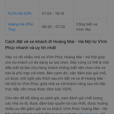
FUTA HÀ SƠN
01:05 - 18:15
Hoàng Hà (Phú
Cổng bến xe
19
06:20 - 07:20
Thọ)
Vĩnh Yên
Đi
Cách đặt vé xe khách đi Hoàng Mai - Hà Nội từ Vĩnh
Phúc nhanh và uy tín nhất
Việc có rất nhiều nhà xe Vĩnh Phúc Hoàng Mai - Hà Nội giúp
cho du khách có đa dạng sự lựa chọn. Đây cũng có thể là một
điều bất lợi làm cho hàng khách không biết nên chọn nhà xe
nào là phù hợp với mình. Bên cạnh đó, việc đảm bảo giữ chỗ,
có được chỗ ngồi yêu thích sau khi đặt vé xe đi Hoàng Mai -
Hà Nội từ Vĩnh Phúc giữa nhà xe với khách hàng sau khi đặt
trực tiếp vẫn chưa được đảm bảo 100%.
Cho nên để dễ dàng so sánh giá, xem đánh giá chất lượng
các nhà xe đi, được đảm bảo quyền lợi cao nhất, được hưởng
nhiều ưu đãi giảm giá vé xe khách Vĩnh Phúc Hoàng Mai - Hà
Nội, hành khách có thể đặt mua tại website
Vexere.com
- Hệ