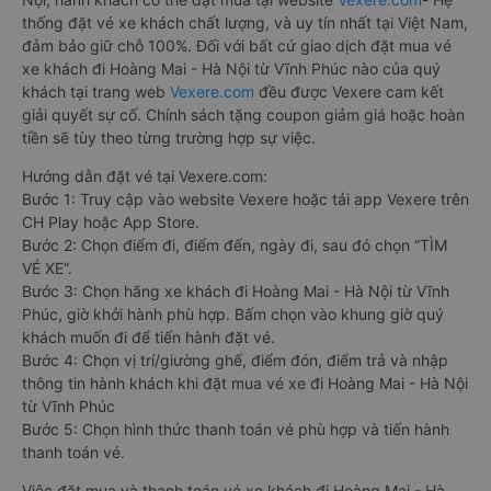
thống đặt vé xe khách chất lượng, và uy tín nhất tại Việt Nam,
đảm bảo giữ chỗ 100%. Đối với bất cứ giao dịch đặt mua vé
xe khách đi Hoàng Mai - Hà Nội từ Vĩnh Phúc nào của quý
khách tại trang web
Vexere.com
đều được Vexere cam kết
giải quyết sự cố. Chính sách tặng coupon giảm giá hoặc hoàn
tiền sẽ tùy theo từng trường hợp sự việc.
Hướng dẫn đặt vé tại Vexere.com:
Bước 1: Truy cập vào website Vexere hoặc tải app Vexere trên
CH Play hoặc App Store.
Bước 2: Chọn điểm đi, điểm đến, ngày đi, sau đó chọn “TÌM
VÉ XE”.
Bước 3: Chọn hãng xe khách đi Hoàng Mai - Hà Nội từ Vĩnh
Phúc, giờ khởi hành phù hợp. Bấm chọn vào khung giờ quý
khách muốn đi để tiến hành đặt vé.
Bước 4: Chọn vị trí/giường ghế, điểm đón, điểm trả và nhập
thông tin hành khách khi đặt mua vé xe đi Hoàng Mai - Hà Nội
từ Vĩnh Phúc
Bước 5: Chọn hình thức thanh toán vé phù hợp và tiến hành
thanh toán vé.
Việc đặt mua và thanh toán vé xe khách đi Hoàng Mai - Hà