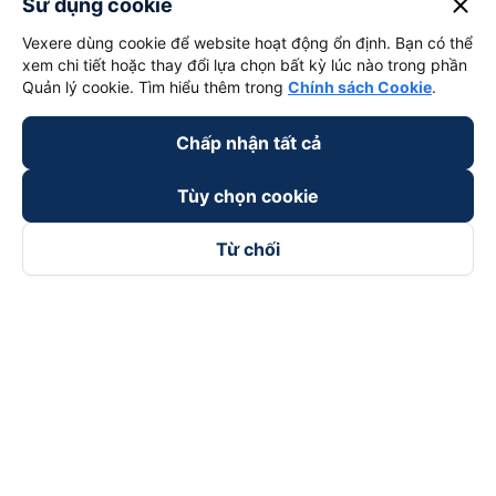
close
Sử dụng cookie
Vexere dùng cookie để website hoạt động ổn định. Bạn có thể
xem chi tiết hoặc thay đổi lựa chọn bất kỳ lúc nào trong phần
Quản lý cookie. Tìm hiểu thêm trong
Chính sách Cookie
.
Chấp nhận tất cả
Tùy chọn cookie
Từ chối
Theo dõi chúng tôi trên
Facebook
Tiktok
Youtube
Công ty TNHH Thương Mại Dịch Vụ Vexere
Địa chỉ đăng ký kinh doanh: 8C Chữ Đồng Tử, Phường Tân
Sơn Nhất, TP. Hồ Chí Minh, Việt Nam
Địa chỉ
:
Lầu 2, toà nhà H3 Circo Hoàng Diệu, 384 Hoàng Diệu,
Phường Khánh Hội, TP Hồ Chí Minh, Việt Nam