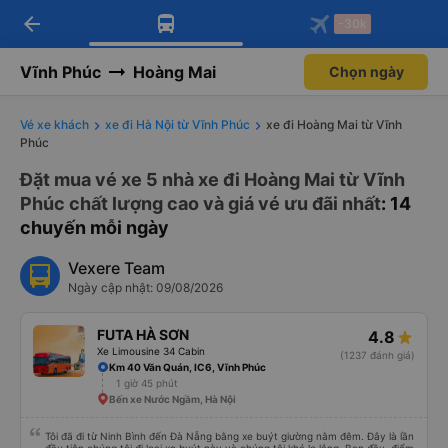
arrow_back
Tải app Vexere ngay!
Tải app Vexere
-30k
Mở app
Mở app
Nhận ưu đãi thành viên độc
-30k/ghế khi đặt vé máy bay qua
quyền
app
Vĩnh Phúc
Hoàng Mai
Chọn ngày
Vé xe khách
xe đi Hà Nội từ Vĩnh Phúc
xe đi Hoàng Mai từ Vĩnh
Phúc
Đặt mua vé xe 5 nhà xe đi Hoàng Mai từ Vĩnh
Phúc chất lượng cao và giá vé ưu đãi nhất
: 14
chuyến mỗi ngày
Vexere Team
Ngày cập nhật: 09/08/2026
FUTA HÀ SƠN
4.8
Xe Limousine 34 Cabin
(1237 đánh giá)
Km 40 Văn Quán, IC6, Vĩnh Phúc
1 giờ 45 phút
Bến xe Nước Ngầm, Hà Nội
Tôi đã đi từ Ninh Bình đến Đà Nẵng bằng xe buýt giường nằm đêm. Đây là lần