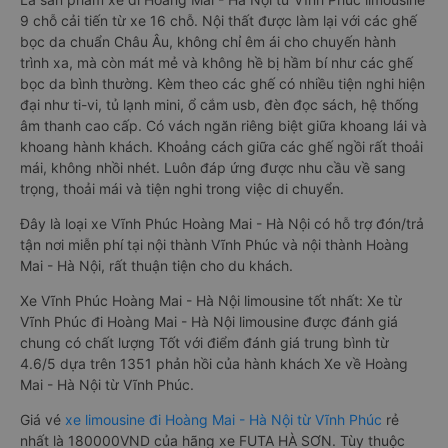
9 chỗ cải tiến từ xe 16 chỗ. Nội thất được làm lại với các ghế
bọc da chuẩn Châu Âu, không chỉ êm ái cho chuyến hành
trình xa, mà còn mát mẻ và không hề bị hầm bí như các ghế
bọc da bình thường. Kèm theo các ghế có nhiều tiện nghi hiện
đại như ti-vi, tủ lạnh mini, ổ cắm usb, đèn đọc sách, hệ thống
âm thanh cao cấp. Có vách ngăn riêng biệt giữa khoang lái và
khoang hành khách. Khoảng cách giữa các ghế ngồi rất thoải
mái, không nhồi nhét. Luôn đáp ứng được nhu cầu về sang
trọng, thoải mái và tiện nghi trong việc di chuyển.
Đây là loại xe Vĩnh Phúc Hoàng Mai - Hà Nội có hỗ trợ đón/trả
tận nơi miễn phí tại nội thành Vĩnh Phúc và nội thành Hoàng
Mai - Hà Nội, rất thuận tiện cho du khách.
Xe Vĩnh Phúc Hoàng Mai - Hà Nội limousine tốt nhất: Xe từ
Vĩnh Phúc đi Hoàng Mai - Hà Nội limousine được đánh giá
chung có chất lượng Tốt với điểm đánh giá trung bình từ
4.6/5 dựa trên 1351 phản hồi của hành khách Xe về Hoàng
Mai - Hà Nội từ Vĩnh Phúc.
Giá vé
xe limousine đi Hoàng Mai - Hà Nội từ Vĩnh Phúc
rẻ
nhất là 180000VND của hãng xe FUTA HÀ SƠN. Tùy thuộc