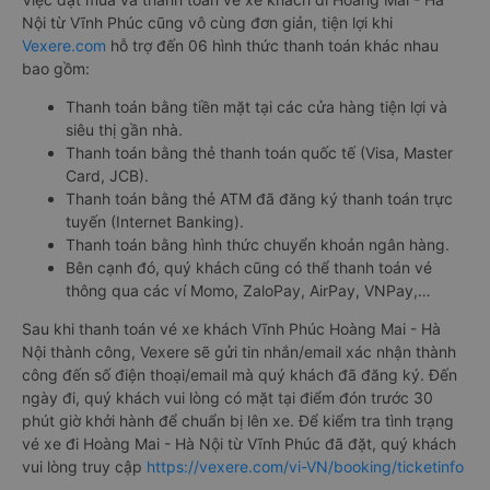
Nội từ Vĩnh Phúc cũng vô cùng đơn giản, tiện lợi khi
Vexere.com
hỗ trợ đến 06 hình thức thanh toán khác nhau
bao gồm:
Thanh toán bằng tiền mặt tại các cửa hàng tiện lợi và
siêu thị gần nhà.
Thanh toán bằng thẻ thanh toán quốc tế (Visa, Master
Card, JCB).
Thanh toán bằng thẻ ATM đã đăng ký thanh toán trực
tuyến (Internet Banking).
Thanh toán bằng hình thức chuyển khoản ngân hàng.
Bên cạnh đó, quý khách cũng có thể thanh toán vé
thông qua các ví Momo, ZaloPay, AirPay, VNPay,…
Sau khi thanh toán vé xe khách Vĩnh Phúc Hoàng Mai - Hà
Nội thành công, Vexere sẽ gửi tin nhắn/email xác nhận thành
công đến số điện thoại/email mà quý khách đã đăng ký. Đến
ngày đi, quý khách vui lòng có mặt tại điểm đón trước 30
phút giờ khởi hành để chuẩn bị lên xe. Để kiểm tra tình trạng
vé xe đi Hoàng Mai - Hà Nội từ Vĩnh Phúc đã đặt, quý khách
vui lòng truy cập
https://vexere.com/vi-VN/booking/ticketinfo