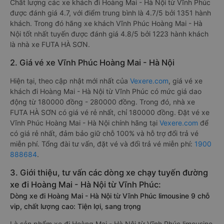
Chất lượng các xe khách đi Hoàng Mai - Hà Nội từ Vĩnh Phúc
được đánh giá 4.7, với điểm trung bình là 4.7/5 bởi 1351 hành
khách. Trong đó hãng xe khách Vĩnh Phúc Hoàng Mai - Hà
Nội tốt nhất tuyến được đánh giá 4.8/5 bởi 1223 hành khách
là nhà xe FUTA HÀ SƠN.
2. Giá vé xe Vĩnh Phúc Hoàng Mai - Hà Nội
Hiện tại, theo cập nhật mới nhất của
Vexere.com
, giá vé xe
khách đi Hoàng Mai - Hà Nội từ Vĩnh Phúc có mức giá dao
động từ 180000 đồng - 280000 đồng. Trong đó, nhà xe
FUTA HÀ SƠN có giá vé rẻ nhất, chỉ 180000 đồng. Đặt vé xe
Vĩnh Phúc Hoàng Mai - Hà Nội chính hãng tại
Vexere.com
để
có giá rẻ nhất, đảm bảo giữ chỗ 100% và hỗ trợ đổi trả vé
miễn phí. Tổng đài tư vấn, đặt vé và đổi trả vé miễn phí:
1900
888684
.
3. Giới thiệu, tư vấn các dòng xe chạy tuyến đường
xe đi Hoàng Mai - Hà Nội từ Vĩnh Phúc:
Dòng xe đi Hoàng Mai - Hà Nội từ Vĩnh Phúc limousine 9 chỗ
vip, chất lượng cao: Tiện lợi, sang trọng
Là sản phẩm xe đi Hoàng Mai - Hà Nội từ Vĩnh Phúc limousine