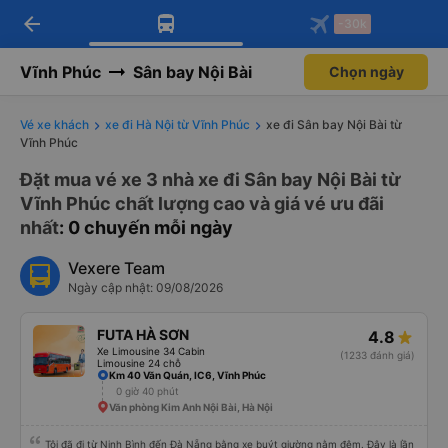
arrow_back
Tải app Vexere ngay!
Tải app Vexere
-30k
Mở app
Mở app
Nhận ưu đãi thành viên độc
-30k/ghế khi đặt vé máy bay qua
quyền
app
Vĩnh Phúc
Sân bay Nội Bài
Chọn ngày
Vé xe khách
xe đi Hà Nội từ Vĩnh Phúc
xe đi Sân bay Nội Bài từ
Vĩnh Phúc
Đặt mua vé xe 3 nhà xe đi Sân bay Nội Bài từ
Vĩnh Phúc chất lượng cao và giá vé ưu đãi
nhất
: 0 chuyến mỗi ngày
Vexere Team
Ngày cập nhật: 09/08/2026
FUTA HÀ SƠN
4.8
Xe Limousine 34 Cabin
(1233 đánh giá)
Limousine 24 chỗ
Km 40 Văn Quán, IC6, Vĩnh Phúc
0 giờ 40 phút
Văn phòng Kim Anh Nội Bài, Hà Nội
Tôi đã đi từ Ninh Bình đến Đà Nẵng bằng xe buýt giường nằm đêm. Đây là lần