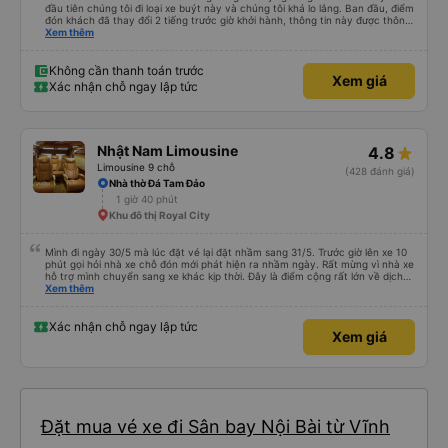
đầu tiên chúng tôi đi loại xe buýt này và chúng tôi khá lo lắng. Ban đầu, điểm
đón khách đã thay đổi 2 tiếng trước giờ khởi hành, thông tin này được thông
báo qua email. Chúng tôi đến đúng địa điểm lúc 9 giờ nhưng xe buýt không
Xem thêm
có ở đó. Chúng tôi đã liên lạc qua email và nhận được phản hồi nhanh chóng,
điều này rất đáng trân trọng. Họ cho chúng tôi biết xe buýt đến muộn 10-15
phút. Khi xe buýt đến, tài xế đã đến tận nơi giúp đỡ chúng tôi và nhân viên
Không cần thanh toán trước
Xem giá
chăm sóc khách hàng cũng đã xác nhận qua email. Xe buýt sạch sẽ và
Xác nhận chỗ ngay lập tức
giường ngủ thoải mái. Tài xế rất tốt bụng và chu đáo vì biết chúng tôi là
khách du lịch. Chúng tôi cảm thấy an toàn suốt cả chuyến đi. Cuối chuyến
đi, tài xế đã hướng dẫn chúng tôi đến xe đưa đón miễn phí đến khách sạn. Tôi
rất khuyên bạn nên sử dụng dịch vụ này.
Nhật Nam Limousine
4.8
Limousine 9 chỗ
(428 đánh giá)
Nhà thờ Đá Tam Đảo
1 giờ 40 phút
Khu đô thị Royal City
Mình đi ngày 30/5 mà lúc đặt vé lại đặt nhầm sang 31/5. Trước giờ lên xe 10
phút gọi hỏi nhà xe chỗ đón mới phát hiện ra nhầm ngày. Rất mừng vì nhà xe
hỗ trợ mình chuyển sang xe khác kịp thời. Đây là điểm cộng rất lớn về dịch
vụ. Anh tài xế rất tốt bụng, đã giúp mình có một số thông tin hữu ích khi đến
Xem thêm
chơi Tam Đảo
Xác nhận chỗ ngay lập tức
Xem giá
Đặt mua vé xe đi Sân bay Nội Bài từ Vĩnh