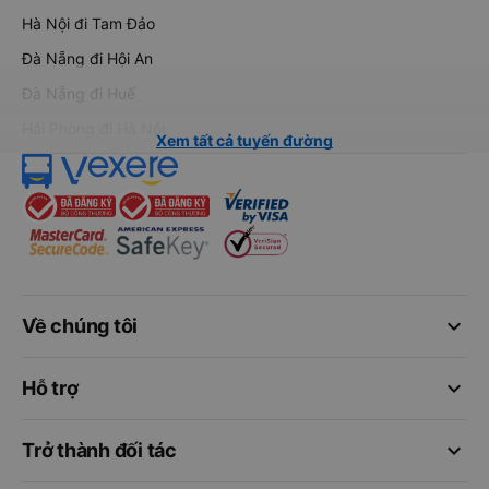
Hà Nội đi Tam Đảo
Đà Nẵng đi Hội An
Đà Nẵng đi Huế
Hải Phòng đi Hà Nội
Xem tất cả tuyến đường
keyboard_arrow_down
Về chúng tôi
keyboard_arrow_down
Hỗ trợ
keyboard_arrow_down
Trở thành đối tác