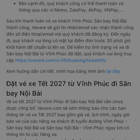
Bên cạnh đó, quý khách cũng có thể thanh toán vé
thông qua các ví Momo, ZaloPay, AirPay, VNPay,…
Sau khi thanh toán vé xe khách Vĩnh Phúc Sân bay Nội Bài
thành công, Vexere sẽ gửi tin nhắn/email xác nhận thành công
đến số điện thoại/email mà quý khách đã đăng ký. Đến ngày
đi, quý khách vui lòng có mặt tại điểm đón trước 30 phút giờ
khởi hành để chuẩn bị lên xe. Để kiểm tra tình trạng vé xe đi
Sân bay Nội Bài từ Vĩnh Phúc đã đặt, quý khách vui lòng truy
cập
https://vexere.com/vi-VN/booking/ticketinfo
Xem hướng dẫn chi tiết, minh họa bằng hình ảnh
tại đây.
Đặt vé xe Tết 2027 từ Vĩnh Phúc đi Sân
bay Nội Bài
Vé xe tết 2027 từ Vĩnh Phúc đi Sân bay Nội Bài vẫn chưa
được công bố. Vexere.com sẽ sớm thông báo cho các bạn
thông tin vé xe Tết 2027 bao gồm giá vé, lịch trình, ngày giờ
bán vé của các hãng xe khách đi tuyến đường Vĩnh Phúc -
Sân bay Nội Bài và Sân bay Nội Bài - Vĩnh Phúc ngay khi có
thông tin từ các hãng xe.