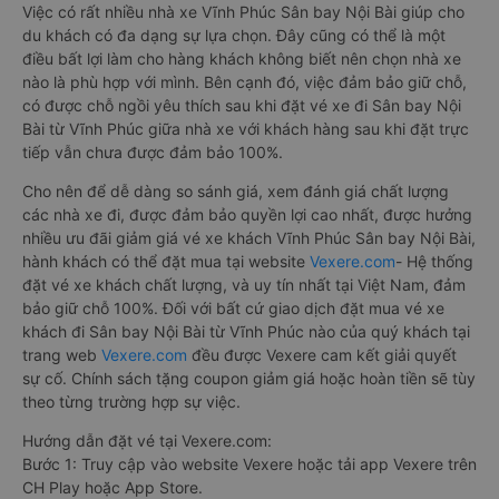
Việc có rất nhiều nhà xe Vĩnh Phúc Sân bay Nội Bài giúp cho
du khách có đa dạng sự lựa chọn. Đây cũng có thể là một
điều bất lợi làm cho hàng khách không biết nên chọn nhà xe
nào là phù hợp với mình. Bên cạnh đó, việc đảm bảo giữ chỗ,
có được chỗ ngồi yêu thích sau khi đặt vé xe đi Sân bay Nội
Bài từ Vĩnh Phúc giữa nhà xe với khách hàng sau khi đặt trực
tiếp vẫn chưa được đảm bảo 100%.
Cho nên để dễ dàng so sánh giá, xem đánh giá chất lượng
các nhà xe đi, được đảm bảo quyền lợi cao nhất, được hưởng
nhiều ưu đãi giảm giá vé xe khách Vĩnh Phúc Sân bay Nội Bài,
hành khách có thể đặt mua tại website
Vexere.com
- Hệ thống
đặt vé xe khách chất lượng, và uy tín nhất tại Việt Nam, đảm
bảo giữ chỗ 100%. Đối với bất cứ giao dịch đặt mua vé xe
khách đi Sân bay Nội Bài từ Vĩnh Phúc nào của quý khách tại
trang web
Vexere.com
đều được Vexere cam kết giải quyết
sự cố. Chính sách tặng coupon giảm giá hoặc hoàn tiền sẽ tùy
theo từng trường hợp sự việc.
Hướng dẫn đặt vé tại Vexere.com:
Bước 1: Truy cập vào website Vexere hoặc tải app Vexere trên
CH Play hoặc App Store.