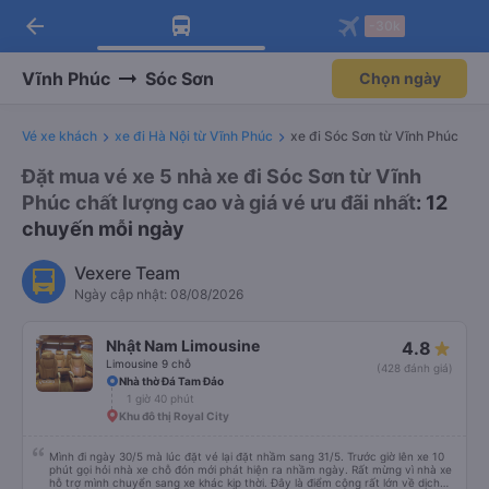
arrow_back
Tải app Vexere ngay!
Tải app Vexere
-30k
Mở app
Mở app
Nhận ưu đãi thành viên độc
-30k/ghế khi đặt vé máy bay qua
quyền
app
Vĩnh Phúc
Sóc Sơn
Chọn ngày
Vé xe khách
xe đi Hà Nội từ Vĩnh Phúc
xe đi Sóc Sơn từ Vĩnh Phúc
Đặt mua vé xe 5 nhà xe đi Sóc Sơn từ Vĩnh
Phúc chất lượng cao và giá vé ưu đãi nhất
: 12
chuyến mỗi ngày
Vexere Team
Ngày cập nhật: 08/08/2026
Nhật Nam Limousine
4.8
Limousine 9 chỗ
(428 đánh giá)
Nhà thờ Đá Tam Đảo
1 giờ 40 phút
Khu đô thị Royal City
Mình đi ngày 30/5 mà lúc đặt vé lại đặt nhầm sang 31/5. Trước giờ lên xe 10
phút gọi hỏi nhà xe chỗ đón mới phát hiện ra nhầm ngày. Rất mừng vì nhà xe
hỗ trợ mình chuyển sang xe khác kịp thời. Đây là điểm cộng rất lớn về dịch