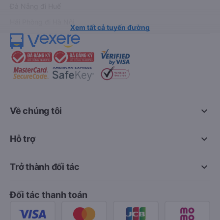
Đà Nẵng đi Huế
Hải Phòng đi Hà Nội
Xem tất cả tuyến đường
keyboard_arrow_down
Về chúng tôi
keyboard_arrow_down
Hỗ trợ
keyboard_arrow_down
Trở thành đối tác
Đối tác thanh toán