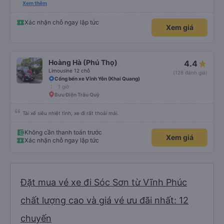
vụ. Anh tài xế rất tốt bụng, đã giúp mình có một số thông tin hữu ích khi đến
Xem thêm
chơi Tam Đảo
Xác nhận chỗ ngay lập tức
Xem giá
Hoàng Hà (Phú Thọ)
4.4
Limousine 12 chỗ
(128 đánh giá)
Cổng bến xe Vĩnh Yên (Khai Quang)
1 giờ
Bưu Điện Trâu Quỳ
Tài xế siêu nhiệt tình, xe đi rất thoải mái.
Không cần thanh toán trước
Xem giá
Xác nhận chỗ ngay lập tức
Đặt mua vé xe đi Sóc Sơn từ Vĩnh Phúc
chất lượng cao và giá vé ưu đãi nhất: 12
chuyến