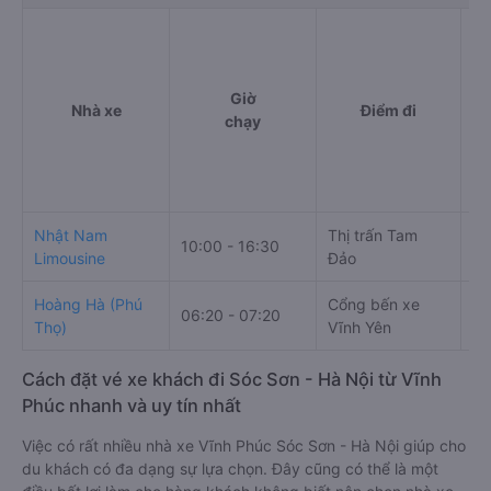
Giờ
Nhà xe
Điểm đi
chạy
Nhật Nam
Thị trấn Tam
10:00 - 16:30
Số
Limousine
Đảo
Hoàng Hà (Phú
Cổng bến xe
19
06:20 - 07:20
Thọ)
Vĩnh Yên
Đi
Cách đặt vé xe khách đi Sóc Sơn - Hà Nội từ Vĩnh
Phúc nhanh và uy tín nhất
Việc có rất nhiều nhà xe Vĩnh Phúc Sóc Sơn - Hà Nội giúp cho
du khách có đa dạng sự lựa chọn. Đây cũng có thể là một