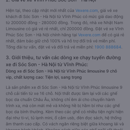
Hiện tại, theo cập nhật mới nhất của
Vexere.com
, giá vé xe
khách đi Sóc Sơn - Hà Nội từ Vĩnh Phúc có mức giá dao động
từ 200000 đồng - 280000 đồng. Trong đó, nhà xe Nhật Nam
Limousine có giá vé rẻ nhất, chỉ 200000 đồng. Đặt vé xe Vĩnh
Phúc Sóc Sơn - Hà Nội chính hãng tại
Vexere.com
để có giá rẻ
nhất, đảm bảo giữ chỗ 100% và hỗ trợ đổi trả vé miễn phí.
Tổng đài tư vấn, đặt vé và đổi trả vé miễn phí:
1900 888684
.
3. Giới thiệu, tư vấn các dòng xe chạy tuyến đường
xe đi Sóc Sơn - Hà Nội từ Vĩnh Phúc:
Dòng xe đi Sóc Sơn - Hà Nội từ Vĩnh Phúc limousine 9 chỗ
vip, chất lượng cao: Tiện lợi, sang trọng
Là sản phẩm xe đi Sóc Sơn - Hà Nội từ Vĩnh Phúc limousine 9
chỗ cải tiến từ xe 16 chỗ. Nội thất được làm lại với các ghế
bọc da chuẩn Châu Âu, không chỉ êm ái cho chuyến hành
trình xa, mà còn mát mẻ và không hề bị hầm bí như các ghế
bọc da bình thường. Kèm theo các ghế có nhiều tiện nghi hiện
đại như ti-vi, tủ lạnh mini, ổ cắm usb, đèn đọc sách, hệ thống
âm thanh cao cấp. Có vách ngăn riêng biệt giữa khoang lái và
khoang hành khách. Khoảng cách giữa các ghế ngồi rất thoải