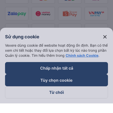
close
Sử dụng cookie
Vexere dùng cookie để website hoạt động ổn định. Bạn có thể
xem chi tiết hoặc thay đổi lựa chọn bất kỳ lúc nào trong phần
Quản lý cookie. Tìm hiểu thêm trong
Chính sách Cookie
.
Chấp nhận tất cả
Tùy chọn cookie
Từ chối
Theo dõi chúng tôi trên
Facebook
Tiktok
Youtube