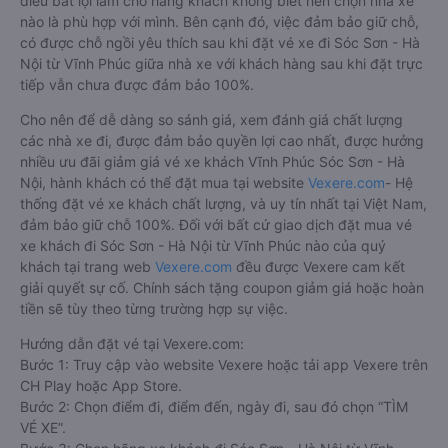
điều bất lợi làm cho hàng khách không biết nên chọn nhà xe
nào là phù hợp với mình. Bên cạnh đó, việc đảm bảo giữ chỗ,
có được chỗ ngồi yêu thích sau khi đặt vé xe đi Sóc Sơn - Hà
Nội từ Vĩnh Phúc giữa nhà xe với khách hàng sau khi đặt trực
tiếp vẫn chưa được đảm bảo 100%.
Cho nên để dễ dàng so sánh giá, xem đánh giá chất lượng
các nhà xe đi, được đảm bảo quyền lợi cao nhất, được hưởng
nhiều ưu đãi giảm giá vé xe khách Vĩnh Phúc Sóc Sơn - Hà
Nội, hành khách có thể đặt mua tại website
Vexere.com
- Hệ
thống đặt vé xe khách chất lượng, và uy tín nhất tại Việt Nam,
đảm bảo giữ chỗ 100%. Đối với bất cứ giao dịch đặt mua vé
xe khách đi Sóc Sơn - Hà Nội từ Vĩnh Phúc nào của quý
khách tại trang web
Vexere.com
đều được Vexere cam kết
giải quyết sự cố. Chính sách tặng coupon giảm giá hoặc hoàn
tiền sẽ tùy theo từng trường hợp sự việc.
Hướng dẫn đặt vé tại Vexere.com:
Bước 1: Truy cập vào website Vexere hoặc tải app Vexere trên
CH Play hoặc App Store.
Bước 2: Chọn điểm đi, điểm đến, ngày đi, sau đó chọn “TÌM
VÉ XE”.