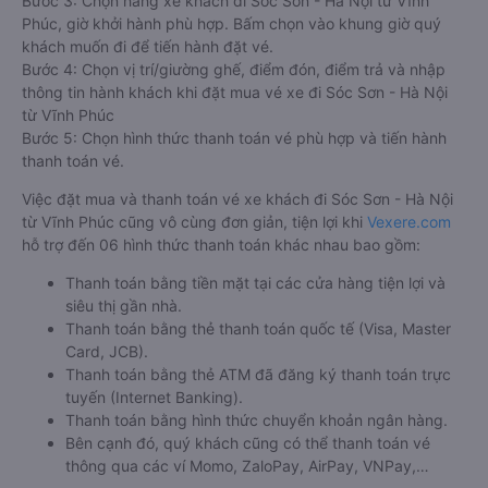
Bước 3: Chọn hãng xe khách đi Sóc Sơn - Hà Nội từ Vĩnh
Phúc, giờ khởi hành phù hợp. Bấm chọn vào khung giờ quý
khách muốn đi để tiến hành đặt vé.
Bước 4: Chọn vị trí/giường ghế, điểm đón, điểm trả và nhập
thông tin hành khách khi đặt mua vé xe đi Sóc Sơn - Hà Nội
từ Vĩnh Phúc
Bước 5: Chọn hình thức thanh toán vé phù hợp và tiến hành
thanh toán vé.
Việc đặt mua và thanh toán vé xe khách đi Sóc Sơn - Hà Nội
từ Vĩnh Phúc cũng vô cùng đơn giản, tiện lợi khi
Vexere.com
hỗ trợ đến 06 hình thức thanh toán khác nhau bao gồm:
Thanh toán bằng tiền mặt tại các cửa hàng tiện lợi và
siêu thị gần nhà.
Thanh toán bằng thẻ thanh toán quốc tế (Visa, Master
Card, JCB).
Thanh toán bằng thẻ ATM đã đăng ký thanh toán trực
tuyến (Internet Banking).
Thanh toán bằng hình thức chuyển khoản ngân hàng.
Bên cạnh đó, quý khách cũng có thể thanh toán vé
thông qua các ví Momo, ZaloPay, AirPay, VNPay,…