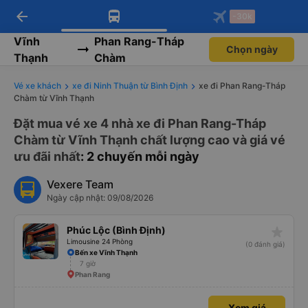
arrow_back
Tải app Vexere ngay!
Tải app Vexere
-30k
Mở app
Mở app
Nhận ưu đãi thành viên độc
-30k/ghế khi đặt vé máy bay qua
quyền
app
Vĩnh
Phan Rang-Tháp
Chọn ngày
Thạnh
Chàm
Vé xe khách
xe đi Ninh Thuận từ Bình Định
xe đi Phan Rang-Tháp
Chàm từ Vĩnh Thạnh
Đặt mua vé xe 4 nhà xe đi Phan Rang-Tháp
Chàm từ Vĩnh Thạnh chất lượng cao và giá vé
ưu đãi nhất
: 2 chuyến mỗi ngày
Vexere Team
Ngày cập nhật: 09/08/2026
star_rate
Phúc Lộc (Bình Định)
Limousine 24 Phòng
(0 đánh giá)
Bến xe Vĩnh Thạnh
7 giờ
Phan Rang
Xem giá