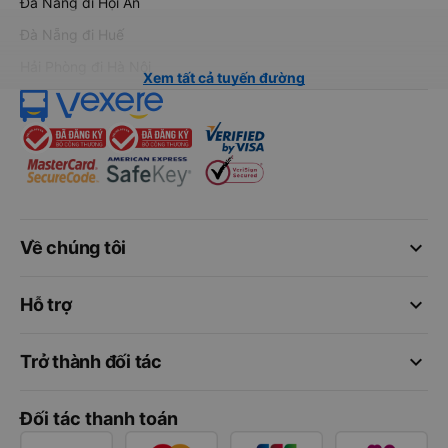
Đà Nẵng đi Hội An
Đà Nẵng đi Huế
Hải Phòng đi Hà Nội
Xem tất cả tuyến đường
keyboard_arrow_down
Về chúng tôi
keyboard_arrow_down
Hỗ trợ
keyboard_arrow_down
Trở thành đối tác
Đối tác thanh toán