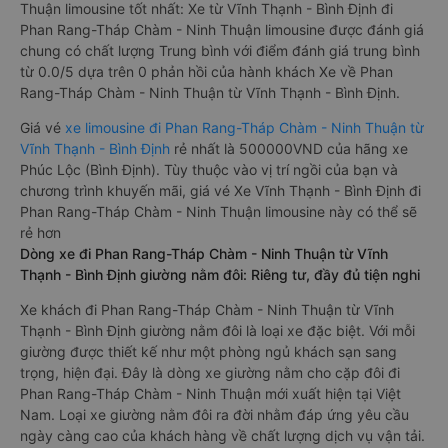
Thuận limousine tốt nhất: Xe từ Vĩnh Thạnh - Bình Định đi
Phan Rang-Tháp Chàm - Ninh Thuận limousine được đánh giá
chung có chất lượng Trung bình với điểm đánh giá trung bình
từ 0.0/5 dựa trên 0 phản hồi của hành khách Xe về Phan
Rang-Tháp Chàm - Ninh Thuận từ Vĩnh Thạnh - Bình Định.
Giá vé
xe limousine đi Phan Rang-Tháp Chàm - Ninh Thuận từ
Vĩnh Thạnh - Bình Định
rẻ nhất là 500000VND của hãng xe
Phúc Lộc (Bình Định). Tùy thuộc vào vị trí ngồi của bạn và
chương trình khuyến mãi, giá vé Xe Vĩnh Thạnh - Bình Định đi
Phan Rang-Tháp Chàm - Ninh Thuận limousine này có thể sẽ
rẻ hơn
Dòng xe đi Phan Rang-Tháp Chàm - Ninh Thuận từ Vĩnh
Thạnh - Bình Định giường nằm đôi: Riêng tư, đầy đủ tiện nghi
Xe khách đi Phan Rang-Tháp Chàm - Ninh Thuận từ Vĩnh
Thạnh - Bình Định giường nằm đôi là loại xe đặc biệt. Với mỗi
giường được thiết kế như một phòng ngủ khách sạn sang
trọng, hiện đại. Đây là dòng xe giường nằm cho cặp đôi đi
Phan Rang-Tháp Chàm - Ninh Thuận mới xuất hiện tại Việt
Nam. Loại xe giường nằm đôi ra đời nhằm đáp ứng yêu cầu
ngày càng cao của khách hàng về chất lượng dịch vụ vận tải.