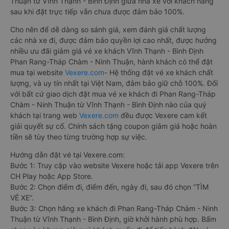
Thuận từ Vĩnh Thạnh - Bình Định giữa nhà xe với khách hàng
sau khi đặt trực tiếp vẫn chưa được đảm bảo 100%.
Cho nên để dễ dàng so sánh giá, xem đánh giá chất lượng
các nhà xe đi, được đảm bảo quyền lợi cao nhất, được hưởng
nhiều ưu đãi giảm giá vé xe khách Vĩnh Thạnh - Bình Định
Phan Rang-Tháp Chàm - Ninh Thuận, hành khách có thể đặt
mua tại website
Vexere.com
- Hệ thống đặt vé xe khách chất
lượng, và uy tín nhất tại Việt Nam, đảm bảo giữ chỗ 100%. Đối
với bất cứ giao dịch đặt mua vé xe khách đi Phan Rang-Tháp
Chàm - Ninh Thuận từ Vĩnh Thạnh - Bình Định nào của quý
khách tại trang web
Vexere.com
đều được Vexere cam kết
giải quyết sự cố. Chính sách tặng coupon giảm giá hoặc hoàn
tiền sẽ tùy theo từng trường hợp sự việc.
Hướng dẫn đặt vé tại Vexere.com:
Bước 1: Truy cập vào website Vexere hoặc tải app Vexere trên
CH Play hoặc App Store.
Bước 2: Chọn điểm đi, điểm đến, ngày đi, sau đó chọn “TÌM
VÉ XE”.
Bước 3: Chọn hãng xe khách đi Phan Rang-Tháp Chàm - Ninh
Thuận từ Vĩnh Thạnh - Bình Định, giờ khởi hành phù hợp. Bấm