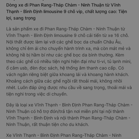
Dòng xe đi Phan Rang-Tháp Chàm - Ninh Thuận từ Vĩnh
Thạnh - Bình Định limousine 9 chỗ vip, chất lượng cao: Tiện
lợi, sang trọng
Là sản phẩm xe đi Phan Rang-Tháp Chàm - Ninh Thuận từ
Vĩnh Thạnh - Bình Định limousine 9 chỗ cải tiến từ xe 16 chỗ.
Nội thất được làm lại với các ghế bọc da chuẩn Châu Âu,
không chỉ êm ái cho chuyến hành trình xa, mà còn mát mẻ và
không hề bị hầm bí như các ghế bọc da bình thường. Kèm
theo các ghế có nhiều tiện nghi hiện đại như ti-vi, tủ lạnh mini,
ổ cắm usb, đèn đọc sách, hệ thống âm thanh cao cấp. Có
vách ngăn riêng biệt giữa khoang lái và khoang hành khách.
Khoảng cách giữa các ghế ngồi rất thoải mái, không nhồi
nhét. Luôn đáp ứng được nhu cầu về sang trọng, thoải mái và
tiện nghi trong việc di chuyển.
Đây là loại xe Vĩnh Thạnh - Bình Định Phan Rang-Tháp Chàm -
Ninh Thuận có hỗ trợ đón/trả tận nơi miễn phí tại nội thành
Vĩnh Thạnh - Bình Định và nội thành Phan Rang-Tháp Chàm -
Ninh Thuận, rất thuận tiện cho du khách.
Xe Vĩnh Thạnh - Bình Định Phan Rang-Tháp Chàm - Ninh