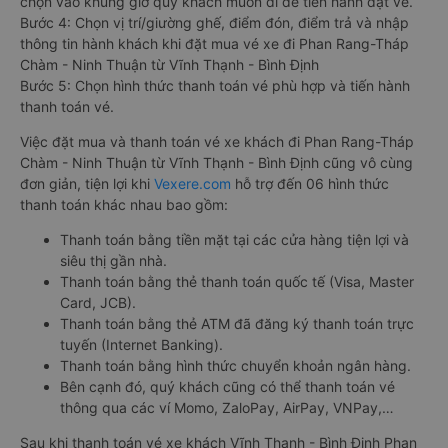
chọn vào khung giờ quý khách muốn đi để tiến hành đặt vé.
Bước 4: Chọn vị trí/giường ghế, điểm đón, điểm trả và nhập
thông tin hành khách khi đặt mua vé xe đi Phan Rang-Tháp
Chàm - Ninh Thuận từ Vĩnh Thạnh - Bình Định
Bước 5: Chọn hình thức thanh toán vé phù hợp và tiến hành
thanh toán vé.
Việc đặt mua và thanh toán vé xe khách đi Phan Rang-Tháp
Chàm - Ninh Thuận từ Vĩnh Thạnh - Bình Định cũng vô cùng
đơn giản, tiện lợi khi
Vexere.com
hỗ trợ đến 06 hình thức
thanh toán khác nhau bao gồm:
Thanh toán bằng tiền mặt tại các cửa hàng tiện lợi và
siêu thị gần nhà.
Thanh toán bằng thẻ thanh toán quốc tế (Visa, Master
Card, JCB).
Thanh toán bằng thẻ ATM đã đăng ký thanh toán trực
tuyến (Internet Banking).
Thanh toán bằng hình thức chuyển khoản ngân hàng.
Bên cạnh đó, quý khách cũng có thể thanh toán vé
thông qua các ví Momo, ZaloPay, AirPay, VNPay,…
Sau khi thanh toán vé xe khách Vĩnh Thạnh - Bình Định Phan