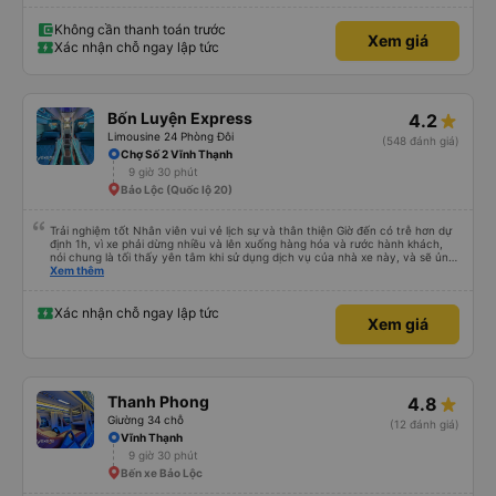
chắc chắn khi nào xe sẽ dừng lại để nghỉ hoặc ăn uống. Tôi rất ngạc nhiên
khi xe dừng lại lúc nửa đêm ở Cần Thơ và mọi người xuống xe ăn. Khi đến
điểm dừng, họ đánh thức chúng tôi dậy và đảm bảo chúng tôi đã sẵn sàng.
Không cần thanh toán trước
Xem giá
Nhìn chung, đó là một trải nghiệm tốt. Mỗi giường đều có gối và chăn, và đủ
Xác nhận chỗ ngay lập tức
chỗ cho 1 người lớn và 1 trẻ em nằm thoải mái.
Bốn Luyện Express
4.2
Limousine 24 Phòng Đôi
(548 đánh giá)
Chợ Số 2 Vĩnh Thạnh
9 giờ 30 phút
Bảo Lộc (Quốc lộ 20)
Trải nghiệm tốt Nhân viên vui vẻ lịch sự và thân thiện Giờ đến có trễ hơn dự
định 1h, vì xe phải dừng nhiều và lên xuống hàng hóa và rước hành khách,
nói chung là tối thấy yên tâm khi sử dụng dịch vụ của nhà xe này, và sẽ ủng
hộ và giới thiệu cho người thân sử dụng dịch vụ của nhà xe này
Xem thêm
Xác nhận chỗ ngay lập tức
Xem giá
Thanh Phong
4.8
Giường 34 chỗ
(12 đánh giá)
Vĩnh Thạnh
9 giờ 30 phút
Bến xe Bảo Lộc