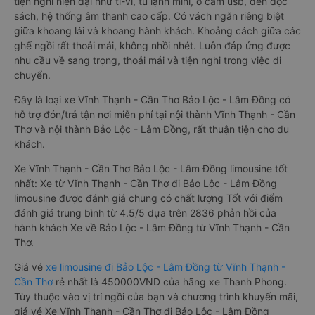
tiện nghi hiện đại như ti-vi, tủ lạnh mini, ổ cắm usb, đèn đọc
sách, hệ thống âm thanh cao cấp. Có vách ngăn riêng biệt
giữa khoang lái và khoang hành khách. Khoảng cách giữa các
ghế ngồi rất thoải mái, không nhồi nhét. Luôn đáp ứng được
nhu cầu về sang trọng, thoải mái và tiện nghi trong việc di
chuyển.
Đây là loại xe Vĩnh Thạnh - Cần Thơ Bảo Lộc - Lâm Đồng có
hỗ trợ đón/trả tận nơi miễn phí tại nội thành Vĩnh Thạnh - Cần
Thơ và nội thành Bảo Lộc - Lâm Đồng, rất thuận tiện cho du
khách.
Xe Vĩnh Thạnh - Cần Thơ Bảo Lộc - Lâm Đồng limousine tốt
nhất: Xe từ Vĩnh Thạnh - Cần Thơ đi Bảo Lộc - Lâm Đồng
limousine được đánh giá chung có chất lượng Tốt với điểm
đánh giá trung bình từ 4.5/5 dựa trên 2836 phản hồi của
hành khách Xe về Bảo Lộc - Lâm Đồng từ Vĩnh Thạnh - Cần
Thơ.
Giá vé
xe limousine đi Bảo Lộc - Lâm Đồng từ Vĩnh Thạnh -
Cần Thơ
rẻ nhất là 450000VND của hãng xe Thanh Phong.
Tùy thuộc vào vị trí ngồi của bạn và chương trình khuyến mãi,
giá vé Xe Vĩnh Thạnh - Cần Thơ đi Bảo Lộc - Lâm Đồng