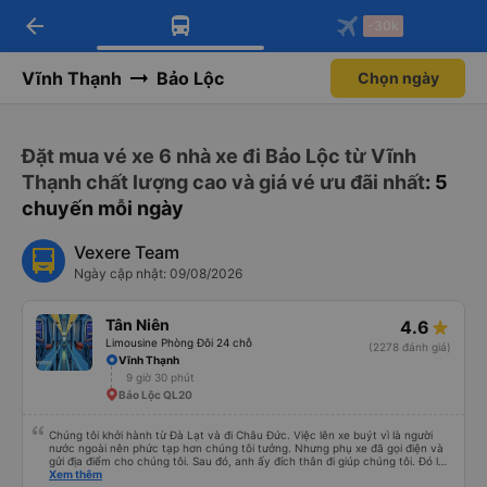
arrow_back
Tải app Vexere ngay!
Tải app Vexere
-30k
Mở app
Mở app
Nhận ưu đãi thành viên độc
-30k/ghế khi đặt vé máy bay qua
quyền
app
Vĩnh Thạnh
Bảo Lộc
Chọn ngày
Đặt mua vé xe 6 nhà xe đi Bảo Lộc từ Vĩnh
Thạnh chất lượng cao và giá vé ưu đãi nhất
: 5
chuyến mỗi ngày
Vexere Team
Ngày cập nhật: 09/08/2026
Tân Niên
4.6
Limousine Phòng Đôi 24 chỗ
(2278 đánh giá)
Vĩnh Thạnh
9 giờ 30 phút
Bảo Lộc QL20
Chúng tôi khởi hành từ Đà Lạt và đi Châu Đức. Việc lên xe buýt vì là người
nước ngoài nên phức tạp hơn chúng tôi tưởng. Nhưng phụ xe đã gọi điện và
gửi địa điểm cho chúng tôi. Sau đó, anh ấy đích thân đi giúp chúng tôi. Đó là
lần đầu tiên đi xe giường nằm với hai đứa trẻ nhỏ khá thú vị. Chúng tôi không
Xem thêm