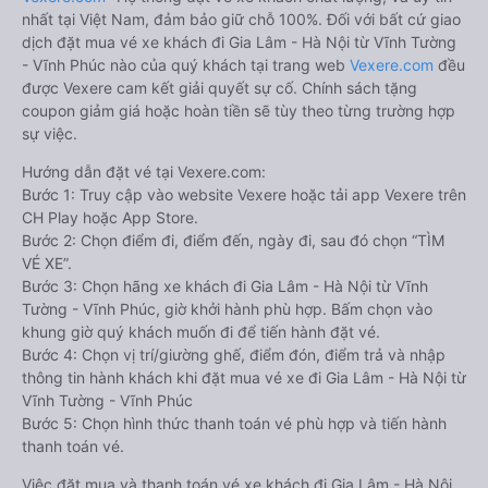
nhất tại Việt Nam, đảm bảo giữ chỗ 100%. Đối với bất cứ giao
dịch đặt mua vé xe khách đi Gia Lâm - Hà Nội từ Vĩnh Tường
- Vĩnh Phúc nào của quý khách tại trang web
Vexere.com
đều
được Vexere cam kết giải quyết sự cố. Chính sách tặng
coupon giảm giá hoặc hoàn tiền sẽ tùy theo từng trường hợp
sự việc.
Hướng dẫn đặt vé tại Vexere.com:
Bước 1: Truy cập vào website Vexere hoặc tải app Vexere trên
CH Play hoặc App Store.
Bước 2: Chọn điểm đi, điểm đến, ngày đi, sau đó chọn “TÌM
VÉ XE”.
Bước 3: Chọn hãng xe khách đi Gia Lâm - Hà Nội từ Vĩnh
Tường - Vĩnh Phúc, giờ khởi hành phù hợp. Bấm chọn vào
khung giờ quý khách muốn đi để tiến hành đặt vé.
Bước 4: Chọn vị trí/giường ghế, điểm đón, điểm trả và nhập
thông tin hành khách khi đặt mua vé xe đi Gia Lâm - Hà Nội từ
Vĩnh Tường - Vĩnh Phúc
Bước 5: Chọn hình thức thanh toán vé phù hợp và tiến hành
thanh toán vé.
Việc đặt mua và thanh toán vé xe khách đi Gia Lâm - Hà Nội