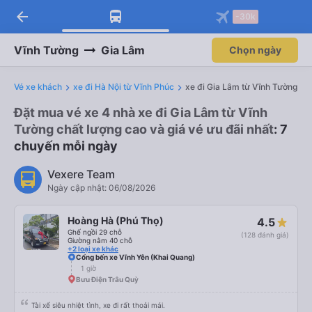
arrow_back
-30k
Vĩnh Tường
Gia Lâm
Chọn ngày
Vé xe khách
xe đi Hà Nội từ Vĩnh Phúc
xe đi Gia Lâm từ Vĩnh Tường
Đặt mua vé xe 4 nhà xe đi Gia Lâm từ Vĩnh
Tường chất lượng cao và giá vé ưu đãi nhất
: 7
chuyến mỗi ngày
Vexere Team
Ngày cập nhật: 06/08/2026
Hoàng Hà (Phú Thọ)
4.5
Ghế ngồi 29 chỗ
(128 đánh giá)
Giường nằm 40 chỗ
+2 loại xe khác
Cổng bến xe Vĩnh Yên (Khai Quang)
1 giờ
Bưu Điện Trâu Quỳ
Tài xế siêu nhiệt tình, xe đi rất thoải mái.