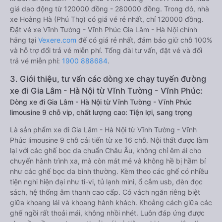
giá dao động từ 120000 đồng - 280000 đồng. Trong đó, nhà
xe Hoàng Hà (Phú Thọ) có giá vé rẻ nhất, chỉ 120000 đồng.
Đặt vé xe Vĩnh Tường - Vĩnh Phúc Gia Lâm - Hà Nội chính
hãng tại
Vexere.com
để có giá rẻ nhất, đảm bảo giữ chỗ 100%
và hỗ trợ đổi trả vé miễn phí. Tổng đài tư vấn, đặt vé và đổi
trả vé miễn phí:
1900 888684
.
3. Giới thiệu, tư vấn các dòng xe chạy tuyến đường
xe đi Gia Lâm - Hà Nội từ Vĩnh Tường - Vĩnh Phúc:
Dòng xe đi Gia Lâm - Hà Nội từ Vĩnh Tường - Vĩnh Phúc
limousine 9 chỗ vip, chất lượng cao: Tiện lợi, sang trọng
Là sản phẩm xe đi Gia Lâm - Hà Nội từ Vĩnh Tường - Vĩnh
Phúc limousine 9 chỗ cải tiến từ xe 16 chỗ. Nội thất được làm
lại với các ghế bọc da chuẩn Châu Âu, không chỉ êm ái cho
chuyến hành trình xa, mà còn mát mẻ và không hề bị hầm bí
như các ghế bọc da bình thường. Kèm theo các ghế có nhiều
tiện nghi hiện đại như ti-vi, tủ lạnh mini, ổ cắm usb, đèn đọc
sách, hệ thống âm thanh cao cấp. Có vách ngăn riêng biệt
giữa khoang lái và khoang hành khách. Khoảng cách giữa các
ghế ngồi rất thoải mái, không nhồi nhét. Luôn đáp ứng được