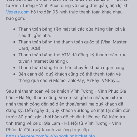
từ Vĩnh Tường - Vĩnh Phúc cũng vô cùng đơn giản, tiện lợi khi
Vexere.com
hỗ trợ đến 06 hình thức thanh toán khác nhau
bao gồm:
Thanh toán bằng tiền mặt tại các cửa hàng tiện lợi và
siêu thị gần nhà.
Thanh toán bằng thẻ thanh toán quốc tế (Visa, Master
Card, JCB).
Thanh toán bằng thẻ ATM đã đăng ký thanh toán trực
tuyến (Internet Banking).
Thanh toán bằng hình thức chuyển khoản ngân hàng.
Bên cạnh đó, quý khách cũng có thể thanh toán vé
thông qua các ví Momo, ZaloPay, AirPay, VNPay,…
Sau khi thanh toán vé xe khách Vĩnh Tường - Vĩnh Phúc Gia
Lâm - Hà Nội thành công, Vexere sẽ gửi tin nhắn/email xác
nhận thành công đến số điện thoại/email mà quý khách đã
đăng ký. Đến ngày đi, quý khách vui lòng có mặt tại điểm đón
trước 30 phút giờ khởi hành để chuẩn bị lên xe. Để kiểm tra
tình trạng vé xe đi Gia Lâm - Hà Nội từ Vĩnh Tường - Vĩnh
Phúc đã đặt, quý khách vui lòng truy cập
https://vexere.com/vi-VN/booking/ticketinfo