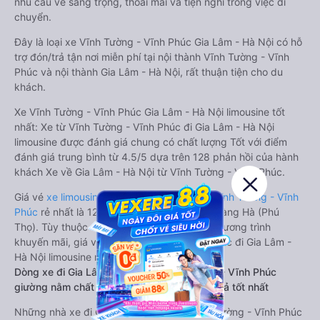
nhu cầu về sang trọng, thoải mái và tiện nghi trong việc di
chuyển.
Đây là loại xe Vĩnh Tường - Vĩnh Phúc Gia Lâm - Hà Nội có hỗ
trợ đón/trả tận nơi miễn phí tại nội thành Vĩnh Tường - Vĩnh
Phúc và nội thành Gia Lâm - Hà Nội, rất thuận tiện cho du
khách.
Xe Vĩnh Tường - Vĩnh Phúc Gia Lâm - Hà Nội limousine tốt
nhất: Xe từ Vĩnh Tường - Vĩnh Phúc đi Gia Lâm - Hà Nội
limousine được đánh giá chung có chất lượng Tốt với điểm
đánh giá trung bình từ 4.5/5 dựa trên 128 phản hồi của hành
khách Xe về Gia Lâm - Hà Nội từ Vĩnh Tường - Vĩnh Phúc.
Giá vé
xe limousine đi Gia Lâm - Hà Nội từ Vĩnh Tường - Vĩnh
Phúc
rẻ nhất là 120000VND của hãng xe Hoàng Hà (Phú
Thọ). Tùy thuộc vào vị trí ngồi của bạn và chương trình
khuyến mãi, giá vé Xe Vĩnh Tường - Vĩnh Phúc đi Gia Lâm -
Hà Nội limousine này có thể sẽ rẻ hơn
Dòng xe đi Gia Lâm - Hà Nội từ Vĩnh Tường - Vĩnh Phúc
giường nằm chất lượng cao: Thoải mái, giá cả tốt nhất
Những nhà xe đi Gia Lâm - Hà Nội từ Vĩnh Tường - Vĩnh Phúc