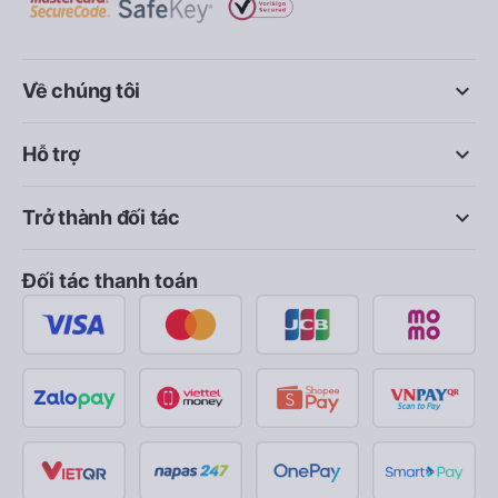
keyboard_arrow_down
Về chúng tôi
keyboard_arrow_down
Hỗ trợ
keyboard_arrow_down
Trở thành đối tác
Đối tác thanh toán