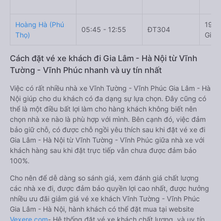
Hoàng Hà (Phú
197 
05:45 - 12:55
ĐT304
Thọ)
Gia 
Cách đặt vé xe khách đi Gia Lâm - Hà Nội từ Vĩnh
Tường - Vĩnh Phúc nhanh và uy tín nhất
Việc có rất nhiều nhà xe Vĩnh Tường - Vĩnh Phúc Gia Lâm - Hà
Nội giúp cho du khách có đa dạng sự lựa chọn. Đây cũng có
thể là một điều bất lợi làm cho hàng khách không biết nên
chọn nhà xe nào là phù hợp với mình. Bên cạnh đó, việc đảm
bảo giữ chỗ, có được chỗ ngồi yêu thích sau khi đặt vé xe đi
Gia Lâm - Hà Nội từ Vĩnh Tường - Vĩnh Phúc giữa nhà xe với
khách hàng sau khi đặt trực tiếp vẫn chưa được đảm bảo
100%.
Cho nên để dễ dàng so sánh giá, xem đánh giá chất lượng
các nhà xe đi, được đảm bảo quyền lợi cao nhất, được hưởng
nhiều ưu đãi giảm giá vé xe khách Vĩnh Tường - Vĩnh Phúc
Gia Lâm - Hà Nội, hành khách có thể đặt mua tại website
Vexere.com
- Hệ thống đặt vé xe khách chất lượng, và uy tín