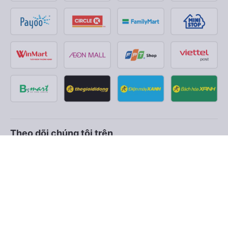
Theo dõi chúng tôi trên
Facebook
Tiktok
Youtube
Công ty TNHH Thương Mại Dịch Vụ Vexere
Địa chỉ đăng ký kinh doanh: 8C Chữ Đồng Tử, Phường Tân
Sơn Nhất, TP. Hồ Chí Minh, Việt Nam
Địa chỉ
:
Lầu 2, toà nhà H3 Circo Hoàng Diệu, 384 Hoàng Diệu,
Phường Khánh Hội, TP Hồ Chí Minh, Việt Nam