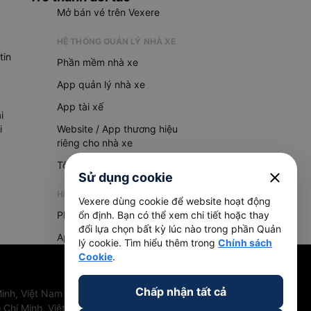
Mở bán vé trên Vexere
HỆ THỐNG QUẢN LÝ NHÀ XE
tin
Phần mềm nhà xe
App quản lý nhà xe
App tài xế
i
i
Website / App thương hiệu
riêng cho nhà xe
Tổng đài AI
close
Sử dụng cookie
HỆ THỐNG QUẢN LÝ HÀNG HOÁ
Vexere dùng cookie để website hoạt động
Phần mềm quản lý hàng hoá
ổn định. Bạn có thể xem chi tiết hoặc thay
đổi lựa chọn bất kỳ lúc nào trong phần Quản
App quản lý hàng hoá
lý cookie. Tìm hiểu thêm trong
Chính sách
Cookie
.
Chấp nhận tất cả
inh, Việt Nam
 Chí Minh, Việt Nam