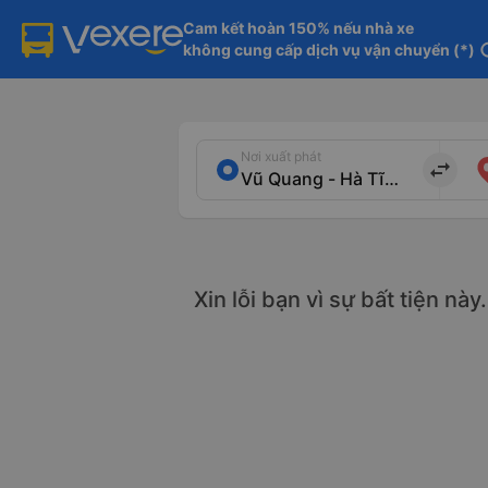
Cam kết hoàn 150% nếu nhà xe

không cung cấp dịch vụ vận chuyển (*)
in
Nơi xuất phát
import_export
Xin lỗi bạn vì sự bất tiện nà