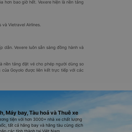
óa hơn bao giờ hết. Vexere hiện là nền tảng
 và Vietravel Airlines.
hấp dẫn. Vexere luôn sẵn sàng đồng hành và
 là nền tảng đặt vé cho phép người dùng so
 của Goyolo được liên kết trực tiếp với các
h, Máy bay, Tàu hoả và Thuê xe
ương tiện với hơn 3000+ nhà xe chất lượng
ốc, tất cả hãng bay và hãng tàu cùng dịch
hắp các tỉnh thành tại Việt Nam.