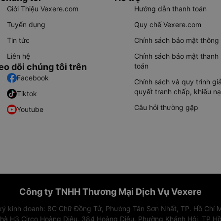
Giới Thiệu Vexere.com
Hướng dẫn thanh toán
Tuyển dụng
Quy chế Vexere.com
Tin tức
Chính sách bảo mật thông 
Liên hệ
Chính sách bảo mật thanh
eo dõi chúng tôi trên
toán
Facebook
Chính sách và quy trình giả
quyết tranh chấp, khiếu nạ
Tiktok
Câu hỏi thường gặp
Youtube
Công ty TNHH Thương Mại Dịch Vụ Vexere
 ký kinh doanh: 8C Chữ Đồng Tử, Phường Tân Sơn Nhất, TP. Hồ Chí M
nhà H3 Circo Hoàng Diệu, 384 Hoàng Diệu, Phường Khánh Hội, TP Hồ