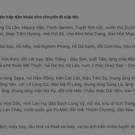
n hấp dẫn khác cho chuyến đi sắp tới:
ng Cù Lần, Happy Hills, Fresh Garden, Tuyệt tình cốc, vườn thú Zoodo
Phú, tháp Trầm Hương, nhà thờ đá, chợ đêm Nha Trang, đảo Hòn Mun,
Bãi Sau, Hồ Mây, mũi Nghinh Phong, hồ Đá Xanh, đồi Con Heo, hòn B
 hòn Rơm, đồi cát bay, Bàu Trắng - Bàu Sen, suối Tiên, làng chài Mũi
à phê Buôn Mê Thuột, núi Đá Voi, hồ Lắk, cụm 3 thác Dray Sap – Dra
o tàng Sapa, núi Hàm Rồng, bản Cát Cát, thác Tiên Sa, thung lũng 
ng Văn, cột cờ Lũng Cú, đèo Mã Pí Lèng, thung lũng Sủng Là, làng 
Áng, thung lũng mận Nà Ka, đồi chè Mộc Châu, thác Dải Yếm, bản P
o Hòn Dấu, vịnh Lan Hạ, đảo Bạch Long Vỹ, núi Voi, khu di tích Tràng
ảo Lan Châu, vườn quốc gia Pù Mát, đồi chè Thanh Chương, đảo Hò
hách, máy bay, tàu hoả và thuê xe máy, xe du lịch trên nhiều tuyến 