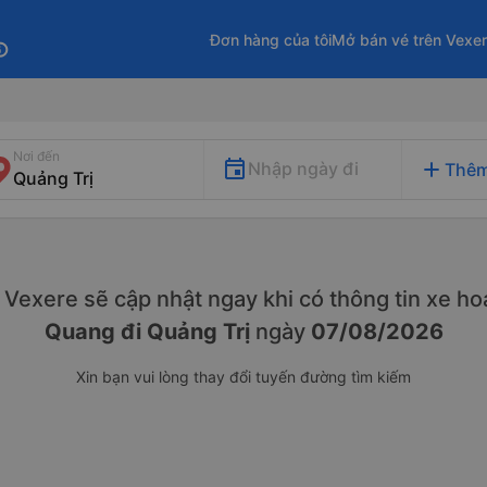
Đơn hàng của tôi
Mở bán vé trên Vexe
fo
Nơi đến
add
Nhập ngày đi
Thêm
y. Vexere sẽ cập nhật ngay khi có thông tin xe
hoạ
Quang đi Quảng Trị
ngày
07/08/2026
Xin bạn vui lòng thay đổi tuyến đường tìm kiếm