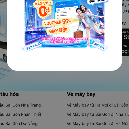
Ứng dụng hiển thị thông tin đầy 
người dùng so sánh và lựa chọn 
chóng và phù hợp nhất.
Tải ứng dụng Vexere ngay
 tàu hỏa
Vé máy bay
tàu Sài Gòn Nha Trang
Vé Máy bay từ Hà Nội đi Sài Gòn
tàu Sài Gòn Phan Thiết
Vé Máy bay từ Sài Gòn đi Nha T
tàu Sài Gòn Đà Nẵng
Vé Máy bay từ Sài Gòn đi Hà Nội