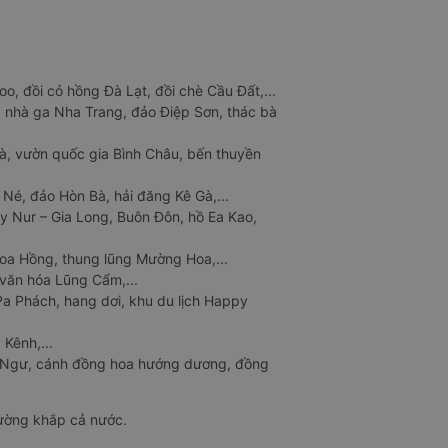
o, đồi cỏ hồng Đà Lạt, đồi chè Cầu Đất,...
 nhà ga Nha Trang, đảo Điệp Sơn, thác bà
à, vườn quốc gia Bình Châu, bến thuyền
 Né, đảo Hòn Bà, hải đăng Kê Gà,...
y Nur – Gia Long, Buôn Đôn, hồ Ea Kao,
Hoa Hồng, thung lũng Mường Hoa,...
văn hóa Lũng Cẩm,...
a Phách, hang dơi, khu du lịch Happy
 Kênh,...
n Ngư, cánh đồng hoa hướng dương, đồng
đường khắp cả nước.