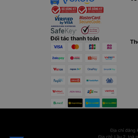
Đối tác thanh toán
Th
Địa chỉ đăng
Địa chỉ
:
Lầu 2, toà 