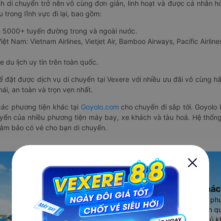
nh di chuyển trở nên vô cùng đơn giản, linh hoạt và được cá nhân h
 trong lĩnh vực đi lại, bao gồm:
n 5000+ tuyến đường trong và ngoài nước.
ệt Nam: Vietnam Airlines, Vietjet Air, Bamboo Airways, Pacific Airlines
 du lịch uy tín trên toàn quốc.
thể đặt được dịch vụ di chuyển tại Vexere với nhiều ưu đãi vô cùng 
i, an toàn và trọn vẹn nhất.
ác phương tiện khác tại
Goyolo.com
cho chuyến đi sắp tới. Goyolo
huyển của nhiều phương tiện máy bay, xe khách và tàu hoả. Hệ thống
đảm bảo có vé cho bạn di chuyển.
Ứng dụng đặt vé Xe khác
Vexere - ứng dụng đặt vé đa ph
cao, 5000+ tuyến đường toàn qu
vụ thuê xe máy, xe du lịch phủ k