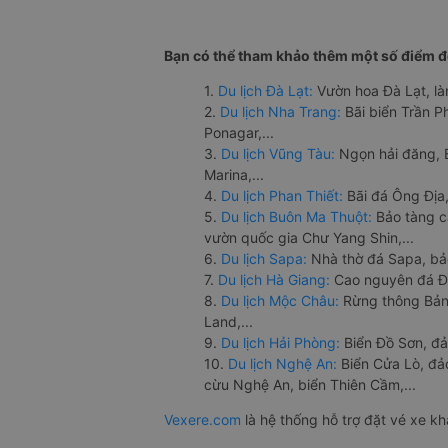
Bạn có thể tham khảo thêm một số điểm đế
1.
Du lịch Đà Lạt:
Vườn hoa Đà Lạt, là
2.
Du lịch Nha Trang:
Bãi biển Trần 
Ponagar,...
3.
Du lịch Vũng Tàu:
Ngọn hải đăng, 
Marina,...
4.
Du lịch Phan Thiết:
Bãi đá Ông Địa,
5.
Du lịch Buôn Ma Thuột:
Bảo tàng c
vườn quốc gia Chư Yang Shin,...
6.
Du lịch Sapa:
Nhà thờ đá Sapa, bả
7.
Du lịch Hà Giang:
Cao nguyên đá Đồ
8.
Du lịch Mộc Châu:
Rừng thông Bản 
Land,...
9.
Du lịch Hải Phòng:
Biển Đồ Sơn, đả
10.
Du lịch Nghệ An:
Biển Cửa Lò, đ
cừu Nghệ An, biển Thiên Cầm,...
Vexere.com
là hệ thống hỗ trợ đặt vé xe k