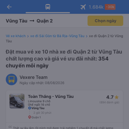
arrow_back
Tải app Vexere ngay!
Tải app Vexere
1.684
k
-30k
Mở app
Mở app
Nhận ưu đãi thành viên độc
-30k/ghế khi đặt vé máy bay qua
quyền
app
Vũng Tàu
Quận 2
Chọn ngày
Vé xe khách
xe đi Sài Gòn từ Bà Rịa-Vũng Tàu
xe đi Quận 2 từ Vũng
Tàu
Đặt mua vé xe 10 nhà xe đi Quận 2 từ Vũng Tàu
chất lượng cao và giá vé ưu đãi nhất
: 354
chuyến mỗi ngày
Vexere Team
Ngày cập nhật: 08/08/2026
Toàn Thắng - Vũng Tàu
4.7
Limousine 9 chỗ
(894 đánh giá)
Ghế ngồi 16 chỗ
Vũng Tàu
2 giờ 30 phút
Quận 1
Thật sự lâu lắm rồi mình mới được trải nghiệm 1 chuyến đi mà chất lượng