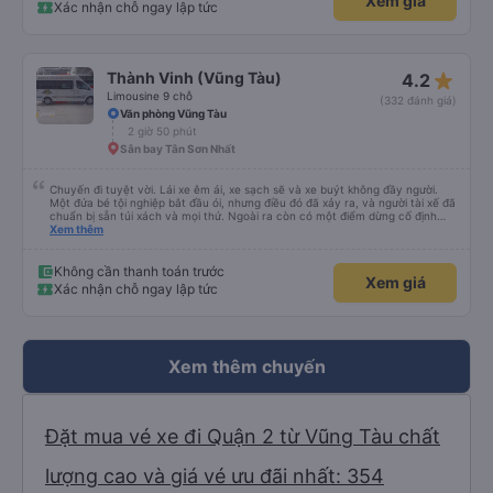
Xem giá
Hồ Chí Minh và Vũng Tàu. Trải nghiệm tuyệt vời, 👍🏽
Xác nhận chỗ ngay lập tức
star_rate
Thành Vinh (Vũng Tàu)
4.2
Limousine 9 chỗ
(332 đánh giá)
Văn phòng Vũng Tàu
2 giờ 50 phút
Sân bay Tân Sơn Nhất
Chuyến đi tuyệt vời. Lái xe êm ái, xe sạch sẽ và xe buýt không đầy người.
Một đứa bé tội nghiệp bắt đầu ói, nhưng điều đó đã xảy ra, và người tài xế đã
chuẩn bị sẵn túi xách và mọi thứ. Ngoài ra còn có một điểm dừng cố định
trên đường đến vubg tau
Xem thêm
Không cần thanh toán trước
Xem giá
Xác nhận chỗ ngay lập tức
Xem thêm chuyến
Đặt mua vé xe đi Quận 2 từ Vũng Tàu chất
lượng cao và giá vé ưu đãi nhất: 354