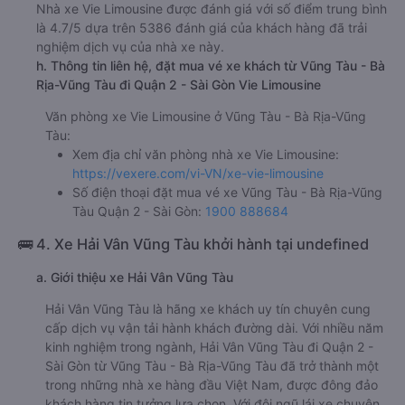
Nhà xe Vie Limousine được đánh giá với số điểm trung bình
là 4.7/5 dựa trên 5386 đánh giá của khách hàng đã trải
nghiệm dịch vụ của nhà xe này.
h. Thông tin liên hệ, đặt mua vé xe khách từ Vũng Tàu - Bà
Rịa-Vũng Tàu đi Quận 2 - Sài Gòn Vie Limousine
Văn phòng xe Vie Limousine ở Vũng Tàu - Bà Rịa-Vũng
Tàu:
Xem địa chỉ văn phòng nhà xe Vie Limousine:
https://vexere.com/vi-VN/xe-vie-limousine
Số điện thoại đặt mua vé xe Vũng Tàu - Bà Rịa-Vũng
Tàu Quận 2 - Sài Gòn:
1900 888684
🚌 4. Xe Hải Vân Vũng Tàu khởi hành tại undefined
a. Giới thiệu xe Hải Vân Vũng Tàu
Hải Vân Vũng Tàu là hãng xe khách uy tín chuyên cung
cấp dịch vụ vận tải hành khách đường dài. Với nhiều năm
kinh nghiệm trong ngành, Hải Vân Vũng Tàu đi Quận 2 -
Sài Gòn từ Vũng Tàu - Bà Rịa-Vũng Tàu đã trở thành một
trong những nhà xe hàng đầu Việt Nam, được đông đảo
khách hàng tin tưởng lựa chọn. Với đội ngũ lái xe chuyên