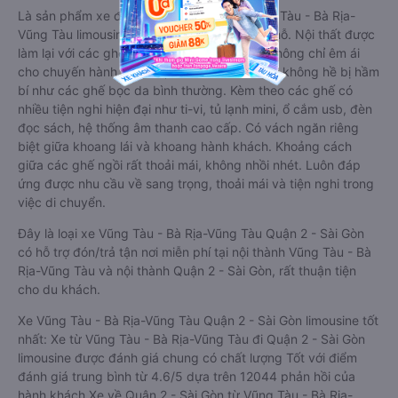
Là sản phẩm xe đi Quận 2 - Sài Gòn từ Vũng Tàu - Bà Rịa-
Vũng Tàu limousine 9 chỗ cải tiến từ xe 16 chỗ. Nội thất được
làm lại với các ghế bọc da chuẩn Châu Âu, không chỉ êm ái
cho chuyến hành trình xa, mà còn mát mẻ và không hề bị hầm
bí như các ghế bọc da bình thường. Kèm theo các ghế có
nhiều tiện nghi hiện đại như ti-vi, tủ lạnh mini, ổ cắm usb, đèn
đọc sách, hệ thống âm thanh cao cấp. Có vách ngăn riêng
biệt giữa khoang lái và khoang hành khách. Khoảng cách
giữa các ghế ngồi rất thoải mái, không nhồi nhét. Luôn đáp
ứng được nhu cầu về sang trọng, thoải mái và tiện nghi trong
việc di chuyển.
Đây là loại xe Vũng Tàu - Bà Rịa-Vũng Tàu Quận 2 - Sài Gòn
có hỗ trợ đón/trả tận nơi miễn phí tại nội thành Vũng Tàu - Bà
Rịa-Vũng Tàu và nội thành Quận 2 - Sài Gòn, rất thuận tiện
cho du khách.
Xe Vũng Tàu - Bà Rịa-Vũng Tàu Quận 2 - Sài Gòn limousine tốt
nhất: Xe từ Vũng Tàu - Bà Rịa-Vũng Tàu đi Quận 2 - Sài Gòn
limousine được đánh giá chung có chất lượng Tốt với điểm
đánh giá trung bình từ 4.6/5 dựa trên 12044 phản hồi của
hành khách Xe về Quận 2 - Sài Gòn từ Vũng Tàu - Bà Rịa-