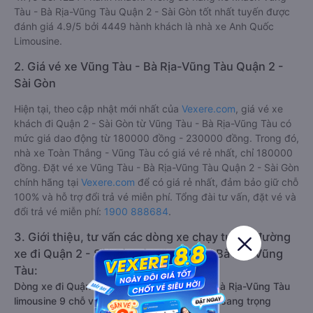
Tàu - Bà Rịa-Vũng Tàu Quận 2 - Sài Gòn tốt nhất tuyến được
đánh giá 4.9/5 bởi 4449 hành khách là nhà xe Anh Quốc
Limousine.
2. Giá vé xe Vũng Tàu - Bà Rịa-Vũng Tàu Quận 2 -
Sài Gòn
Hiện tại, theo cập nhật mới nhất của
Vexere.com
, giá vé xe
khách đi Quận 2 - Sài Gòn từ Vũng Tàu - Bà Rịa-Vũng Tàu có
mức giá dao động từ 180000 đồng - 230000 đồng. Trong đó,
nhà xe Toàn Thắng - Vũng Tàu có giá vé rẻ nhất, chỉ 180000
đồng. Đặt vé xe Vũng Tàu - Bà Rịa-Vũng Tàu Quận 2 - Sài Gòn
chính hãng tại
Vexere.com
để có giá rẻ nhất, đảm bảo giữ chỗ
100% và hỗ trợ đổi trả vé miễn phí. Tổng đài tư vấn, đặt vé và
đổi trả vé miễn phí:
1900 888684
.
3. Giới thiệu, tư vấn các dòng xe chạy tuyến đường
xe đi Quận 2 - Sài Gòn từ Vũng Tàu - Bà Rịa-Vũng
Tàu:
Dòng xe đi Quận 2 - Sài Gòn từ Vũng Tàu - Bà Rịa-Vũng Tàu
limousine 9 chỗ vip, chất lượng cao: Tiện lợi, sang trọng