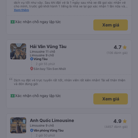
dịch vụ tốt như vậy. Sau khi đặt vé là 1 ngày sau nhà xe đã gọi xác nhận vé
cho mình, trước giờ khởi hành 1 tiếng là nhà xe lại gọi xác nhận 1 lần nữa và
cung cấp số đt của bác tài và số xe. Dịch vụ tốt, xe sạch sẽ và bác tài chạy
Xem thêm
rất êm.
Xác nhận chỗ ngay lập tức
Xem giá
Hải Vân Vũng Tàu
4.7
Limousine 11 chỗ
(106 đánh giá)
Limousine 9 chỗ
Vũng Tàu
2 giờ 55 phút
Sân bay Tân Sơn Nhất
Dịch vụ đặt vé trực tuyến rất tốt, nhân viên rất kiên nhẫn! Tài xế thân thiện
và đón đúng giờ.
Xác nhận chỗ ngay lập tức
Xem giá
Anh Quốc Limousine
4.9
Limousine 9 chỗ
(4457 đánh giá)
Văn phòng Vũng Tàu
2 giờ 50 phút