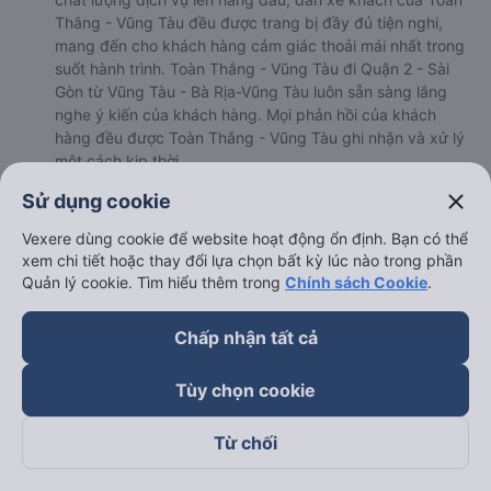
Thắng - Vũng Tàu đều được trang bị đầy đủ tiện nghi,
mang đến cho khách hàng cảm giác thoải mái nhất trong
suốt hành trình. Toàn Thắng - Vũng Tàu đi Quận 2 - Sài
Gòn từ Vũng Tàu - Bà Rịa-Vũng Tàu luôn sẵn sàng lắng
nghe ý kiến của khách hàng. Mọi phản hồi của khách
hàng đều được Toàn Thắng - Vũng Tàu ghi nhận và xử lý
một cách kịp thời.
b. Hình ảnh xe Toàn Thắng - Vũng Tàu
close
Sử dụng cookie
Vexere dùng cookie để website hoạt động ổn định. Bạn có thể
xem chi tiết hoặc thay đổi lựa chọn bất kỳ lúc nào trong phần
Quản lý cookie. Tìm hiểu thêm trong
Chính sách Cookie
.
Chấp nhận tất cả
Tùy chọn cookie
Từ chối