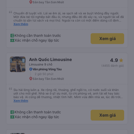
Sân bay Tân Sơn Nhất
Chuyến đi tuyệt vời. Lái xe êm ái, xe sạch sẽ và xe buýt không đầy người.
Một đứa bé tội nghiệp bắt đầu ói, nhưng điều đó đã xảy ra, và người tài xế đã
chuẩn bị sẵn túi xách và mọi thứ. Ngoài ra còn có một điểm dừng cố định
trên đường đến vubg tau
Xem thêm
Không cần thanh toán trước
Xem giá
Xác nhận chỗ ngay lập tức
Anh Quốc Limousine
4.9
Limousine 9 chỗ
(4455 đánh giá)
Văn phòng Vũng Tàu
2 giờ 50 phút
Sân bay Tân Sơn Nhất
Siu hài lòng luôn ạ. Xe rộng rãi, thoáng, ghế ngồi to, có nước suối và khăn
ướt cho mỗi ghế. Nhà xe ở q1 siu mát, từ chị phòng vé, anh tài xế hay bác
bảo vệ. Ai cũng dễ thương, nhiệt tình hết. Mình vừa đến nhà xe, lúc đó trời
mưa, anh nhân viên lập tức bung dù che cho mình vào nhà xe ngồi chờ. Bác
Xem thêm
tài chạy rất êm, mình ngủ từ lúc bắt đầu chạy đến lúc đến tận nơi lun. Đến
Vũng Tàu còn được chở đến tận chỗ mình sẽ ở (The Sóng) mà k mất thêm
phí và cũng không cần đổi xe để trung chuyển gì luôn. Sau khi đặt vé, nhà xe
Không cần thanh toán trước
Xem giá
sẽ gọi xác nhận, đến lúc gần xuất phát thì bên nhà xe cũng gọi nhắc nhở
Xác nhận chỗ ngay lập tức
mình lun. Rấc ưng ạ. Sẽ ủng hộ hãng mỗi lần mình có dịp đi Vùng Tàu ❤️❤️❤️