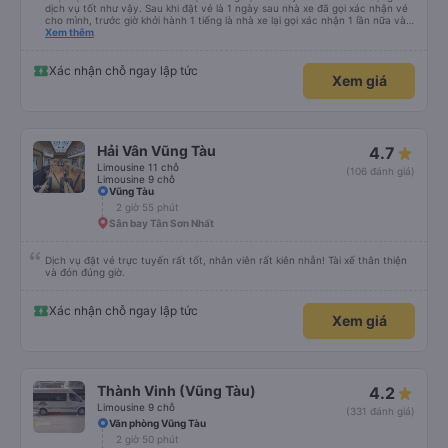
dịch vụ tốt như vậy. Sau khi đặt vé là 1 ngày sau nhà xe đã gọi xác nhận vé
cho mình, trước giờ khởi hành 1 tiếng là nhà xe lại gọi xác nhận 1 lần nữa và
cung cấp số đt của bác tài và số xe. Dịch vụ tốt, xe sạch sẽ và bác tài chạy
Xem thêm
rất êm.
Xác nhận chỗ ngay lập tức
Xem giá
Hải Vân Vũng Tàu
4.7
Limousine 11 chỗ
(106 đánh giá)
Limousine 9 chỗ
Vũng Tàu
2 giờ 55 phút
Sân bay Tân Sơn Nhất
Dịch vụ đặt vé trực tuyến rất tốt, nhân viên rất kiên nhẫn! Tài xế thân thiện
và đón đúng giờ.
Xác nhận chỗ ngay lập tức
Xem giá
Thành Vinh (Vũng Tàu)
4.2
Limousine 9 chỗ
(331 đánh giá)
Văn phòng Vũng Tàu
2 giờ 50 phút