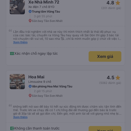
star_rate
Xe Nhà Mình 72
4.8
Xe điện 7 chỗ BYD
(201 đánh giá)
Trung tâm Vũng Tàu
3 giờ 55 phút
Sân bay Tân Sơn Nhất
Lần đầu trải nghiệm với nhà xe này thì mình thích nhất là thái độ phục vụ
của các bác tài, chuyến ra Vũng Tàu hay quay về Sài Gòn thì gặp 3 bác tài
nói chuyện rất vui vẻ, 10 sao nha 🥰...chỉ là mình muốn góp ý chút về việc lái
xe, mặc dù mình nghĩ chắc mấy bác tài cũng thuộc dạng vững tay lái nên
Xem thêm
việc chạy nhanh và lách xe cũng ok nhg ko khỏi làm mình ngồi trên xe cũng
có cảm giác bất an vì tốc độ. Nhg cho dù là vì lý do giờ giấc bên nhà xe hay
là gì thì mình cũng mong các bác tài luôn cẩn thận vì sự an toàn của bản
Xác nhận chỗ ngay lập tức
Xem giá
thân và nhg hành khách trên xe là ok, lần sau có dịp mình sẽ tiếp tục ủng hộ
nhà xe, chúc nhà xe luôn làm ăn phát đạt và luôn giữ vững phong độ phục
vụ này thì chắc chắn sẽ luôn đắc khách 💐💐💐
star_rate
Hoa Mai
4.5
Limousine 9 chỗ
(5062 đánh giá)
Văn phòng Hoa Mai Vũng Tàu
2 giờ 15 phút
Sân bay Tân Sơn Nhất
không biết nói sao để bày tỏ hết sự xúc động khi được chăm sóc tận tình đến
thế. Trước khi xe chạy đã có 1 chị tổng đài dễ thương gọi đến báo là trước
giờ đi 30p tài xế sẽ gọi đón chị. Đến giờ, một anh tài xế với giọng nhỏ nhẹ lịch
sử hỏi: chị ở chỗ nào e đến đón. Tuy đường hơi đông nhưng anh tài xế vẫn
Xem thêm
rất cố gắng chạy cho kịp chuyến bay của 1 hành khách khác trên xe nhưng
xe lại đi rất êm, không dằn sốc gì hết. Mình để ý lần nào gọi khách anh tài xế
cũng với cái giọng nhỏ nhẹ đó đón khách, không như các xe khác mình từng
Không cần thanh toán trước