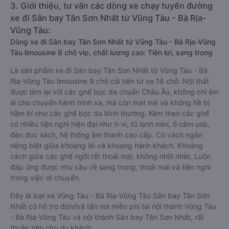
3. Giới thiệu, tư vấn các dòng xe chạy tuyến đường
xe đi Sân bay Tân Sơn Nhất từ Vũng Tàu - Bà Rịa-
Vũng Tàu:
Dòng xe đi Sân bay Tân Sơn Nhất từ Vũng Tàu - Bà Rịa-Vũng
Tàu limousine 9 chỗ vip, chất lượng cao: Tiện lợi, sang trọng
Là sản phẩm xe đi Sân bay Tân Sơn Nhất từ Vũng Tàu - Bà
Rịa-Vũng Tàu limousine 9 chỗ cải tiến từ xe 16 chỗ. Nội thất
được làm lại với các ghế bọc da chuẩn Châu Âu, không chỉ êm
ái cho chuyến hành trình xa, mà còn mát mẻ và không hề bị
hầm bí như các ghế bọc da bình thường. Kèm theo các ghế
có nhiều tiện nghi hiện đại như ti-vi, tủ lạnh mini, ổ cắm usb,
đèn đọc sách, hệ thống âm thanh cao cấp. Có vách ngăn
riêng biệt giữa khoang lái và khoang hành khách. Khoảng
cách giữa các ghế ngồi rất thoải mái, không nhồi nhét. Luôn
đáp ứng được nhu cầu về sang trọng, thoải mái và tiện nghi
trong việc di chuyển.
Đây là loại xe Vũng Tàu - Bà Rịa-Vũng Tàu Sân bay Tân Sơn
Nhất có hỗ trợ đón/trả tận nơi miễn phí tại nội thành Vũng Tàu
- Bà Rịa-Vũng Tàu và nội thành Sân bay Tân Sơn Nhất, rất
thuận tiện cho du khách.