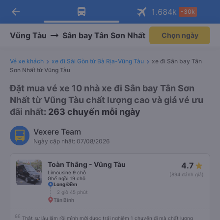
arrow_back
Tải app Vexere ngay!
Tải app Vexere
1.684
k
-30k
Mở app
Mở app
Nhận ưu đãi thành viên độc
-30k/ghế khi đặt vé máy bay qua
quyền
app
Vũng Tàu
Sân bay Tân Sơn Nhất
Chọn ngày
Vé xe khách
xe đi Sài Gòn từ Bà Rịa-Vũng Tàu
xe đi Sân bay Tân
Sơn Nhất từ Vũng Tàu
Đặt mua vé xe 10 nhà xe đi Sân bay Tân Sơn
Nhất từ Vũng Tàu chất lượng cao và giá vé ưu
đãi nhất
: 263 chuyến mỗi ngày
Vexere Team
Ngày cập nhật: 07/08/2026
Toàn Thắng - Vũng Tàu
4.7
Limousine 9 chỗ
(894 đánh giá)
Ghế ngồi 19 chỗ
Long Điền
2 giờ 45 phút
Tân Bình
Thật sự lâu lắm rồi mình mới được trải nghiệm 1 chuyến đi mà chất lượng