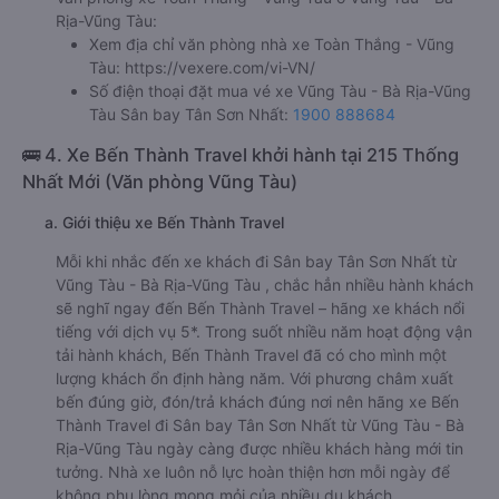
Rịa-Vũng Tàu:
Xem địa chỉ văn phòng nhà xe Toàn Thắng - Vũng
Tàu:
https://vexere.com/vi-VN/
Số điện thoại đặt mua vé xe Vũng Tàu - Bà Rịa-Vũng
Tàu Sân bay Tân Sơn Nhất:
1900 888684
🚌 4. Xe Bến Thành Travel khởi hành tại 215 Thống
Nhất Mới (Văn phòng Vũng Tàu)
a. Giới thiệu xe Bến Thành Travel
Mỗi khi nhắc đến xe khách đi Sân bay Tân Sơn Nhất từ
Vũng Tàu - Bà Rịa-Vũng Tàu , chắc hẳn nhiều hành khách
sẽ nghĩ ngay đến Bến Thành Travel – hãng xe khách nổi
tiếng với dịch vụ 5*. Trong suốt nhiều năm hoạt động vận
tải hành khách, Bến Thành Travel đã có cho mình một
lượng khách ổn định hàng năm. Với phương châm xuất
bến đúng giờ, đón/trả khách đúng nơi nên hãng xe Bến
Thành Travel đi Sân bay Tân Sơn Nhất từ Vũng Tàu - Bà
Rịa-Vũng Tàu ngày càng được nhiều khách hàng mới tin
tưởng. Nhà xe luôn nỗ lực hoàn thiện hơn mỗi ngày để
không phụ lòng mong mỏi của nhiều du khách.