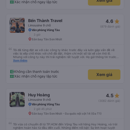
Xem giá
đi. Thiệc là ưng hết sức. Nhất định sẽ đi lại lần sau
Xác nhận chỗ ngay lập tức
star_rate
Bến Thành Travel
4.6
Limousine 9 chỗ
(879 đánh giá)
Văn phòng Vũng Tàu
3 giờ
Sân bay Tân Sơn Nhất
Tôi đã từng đặt xe với các công ty khác trước đây và luôn gặp vấn đề về
việc bị xếp chỗ khác với chỗ đã đặt, thậm chí một số tài xế còn thô lỗ.
Nhưng với công ty này thì trải nghiệm rất tuyệt vời. Họ gửi thông tin trước
nên tôi biết khi nào tài xế sẽ đến, đón tôi tại địa chỉ và xếp tôi ngồi đúng chỗ
Xem thêm
đã chọn. Không gặp quá nhiều rắc rối. Tài xế thân thiện, làm việc hiệu quả
và đưa tôi đến nơi rất nhanh chóng. Từ giờ trở đi tôi sẽ chỉ đặt xe với công ty
này. Tôi thường xuyên sử dụng dịch vụ xe limousine để đi lại giữa Thành phố
Không cần thanh toán trước
Xem giá
Hồ Chí Minh và Vũng Tàu. Trải nghiệm tuyệt vời, 👍🏽
Xác nhận chỗ ngay lập tức
star_rate
Huy Hoàng
4.5
Limousine 9 chỗ
(3082 đánh giá)
Văn phòng Vũng Tàu
2 giờ 45 phút
Sân bay Tân Sơn Nhất - Ga quốc nội cột 14 (Ga T1)
Tôi vừa có chuyến đi từ TP.HCM đến Vũng Tàu với hãng Huy Hoàng, và trải
nghiệm hoàn hảo từ đầu đến cuối. Những điểm nổi bật: Sự linh hoạt tuyệt