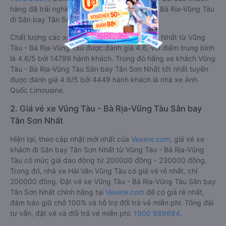
hàng đã trải nghiệm các hãng Xe Vũng Tàu - Bà Rịa-Vũng Tàu
đi Sân bay Tân Sơn Nhất.
Chất lượng các xe khách đi Sân bay Tân Sơn Nhất từ Vũng
Tàu - Bà Rịa-Vũng Tàu được đánh giá 4.6, với điểm trung bình
là 4.6/5 bởi 14799 hành khách. Trong đó hãng xe khách Vũng
Tàu - Bà Rịa-Vũng Tàu Sân bay Tân Sơn Nhất tốt nhất tuyến
được đánh giá 4.9/5 bởi 4449 hành khách là nhà xe Anh
Quốc Limousine.
2. Giá vé xe Vũng Tàu - Bà Rịa-Vũng Tàu Sân bay
Tân Sơn Nhất
Hiện tại, theo cập nhật mới nhất của
Vexere.com
, giá vé xe
khách đi Sân bay Tân Sơn Nhất từ Vũng Tàu - Bà Rịa-Vũng
Tàu có mức giá dao động từ 200000 đồng - 230000 đồng.
Trong đó, nhà xe Hải Vân Vũng Tàu có giá vé rẻ nhất, chỉ
200000 đồng. Đặt vé xe Vũng Tàu - Bà Rịa-Vũng Tàu Sân bay
Tân Sơn Nhất chính hãng tại
Vexere.com
để có giá rẻ nhất,
đảm bảo giữ chỗ 100% và hỗ trợ đổi trả vé miễn phí. Tổng đài
tư vấn, đặt vé và đổi trả vé miễn phí:
1900 888684
.