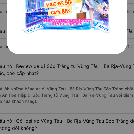
rả lời: Chuyến xe có giờ xuất phát sớm nhất vào lúc 5:00 là của nhà 
âu hỏi: Nhà xe đi Sóc Trăng từ Vũng Tàu - Bà Rịa-Vũng Tàu
rả lời: Chuyến xe có giờ xuất phát trễ (muộn) nhất là vào lúc 17:30 l
âu hỏi: Review xe đi Sóc Trăng từ Vũng Tàu - Bà Rịa-Vũng 
ắc, cao cấp nhất?
rả lời: Những hãng xe đi Vũng Tàu - Bà Rịa-Vũng Tàu Sóc Trăng chất 
e An Hoà Hiệp đi Sóc Trăng từ Vũng Tàu - Bà Rịa-Vũng Tàu với điểm 
iá của khách hàng).
âu hỏi: Có loại xe Vũng Tàu - Bà Rịa-Vũng Tàu Sóc Trăng d
hòng đôi không?