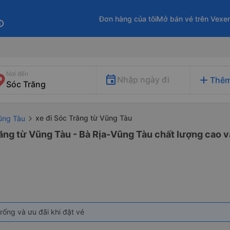
Đơn hàng của tôi
Mở bán vé trên Vexe
fo
Nơi đến
add
Nhập ngày đi
Thêm
xe đi Sóc Trăng từ Vũng Tàu
Vũng Tàu
ăng từ Vũng Tàu - Bà Rịa-Vũng Tàu chất lượng cao và
rống và ưu đãi khi đặt vé