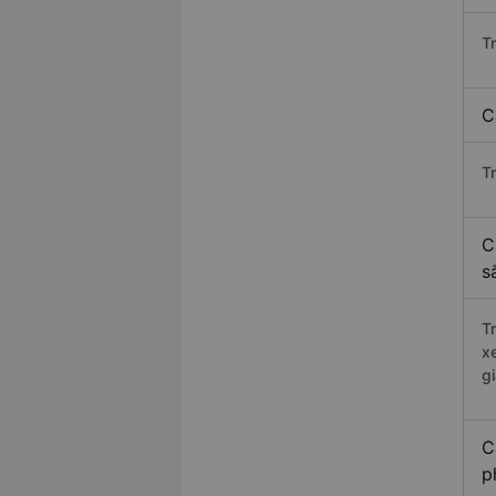
T
C
T
C
s
T
x
g
C
p