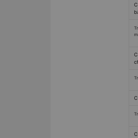
C
b
T
m
C
c
T
C
T
C