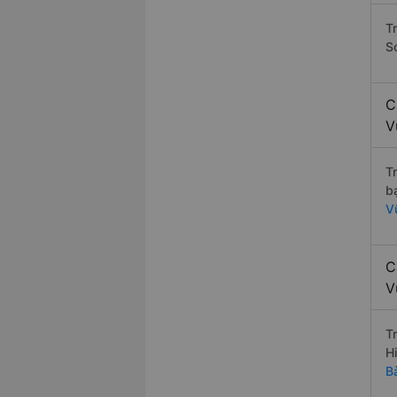
T
S
C
V
T
b
V
C
V
T
H
B