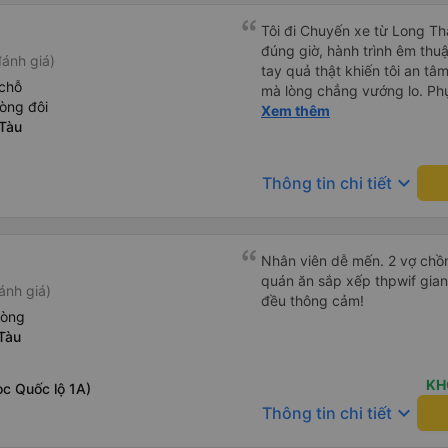
Tôi đi Chuyến xe từ Long Th
đúng giờ, hành trình êm thuậ
ánh giá)
tay quả thật khiến tôi an tâm, mãn ý. Đường xa muôn dặm
chỗ
mà lòng chẳng vướng lo. Ph
òng đôi
cẩn, hiếm thấy giữa thời buổi
Xem thêm
Tàu
Xin gửi lời tán dương chân 
hưng thịnh, vạn lộ bình an.”
keyboard_arrow_down
Thông tin chi tiết
Nhân viên dễ mến. 2 vợ chồn
quán ăn sắp xếp thpwif gian
ánh giá)
đều thông cảm!
hòng
Tàu
KH
c Quốc lộ 1A)
keyboard_arrow_down
Thông tin chi tiết