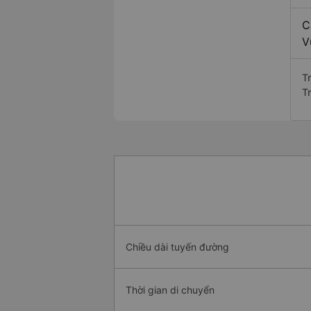
C
V
T
T
Chiều dài tuyến đường
Thời gian di chuyển