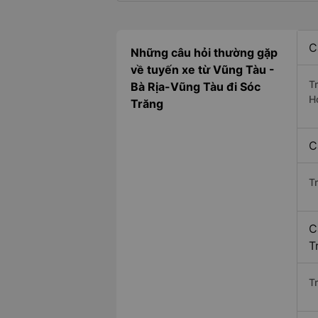
C
Những câu hỏi thường gặp
về tuyến xe từ Vũng Tàu -
T
Bà Rịa-Vũng Tàu đi Sóc
H
Trăng
C
T
C
T
Tr