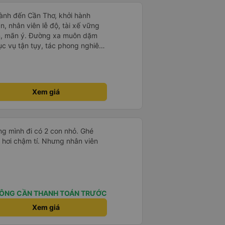
ành đến Cần Thơ, khởi hành
n, nhân viên lễ độ, tài xế vững
ục vụ tận tụy, tác phong nghiêm
 kim tiền vội vã. Xã hội loạn đạo.
thành, kính chúc nhà xe ngày một
Xem giá
g mình đi có 2 con nhỏ. Ghé
 hơi chậm tí. Nhưng nhân viên
ÔNG CẦN THANH TOÁN TRƯỚC
Xem giá