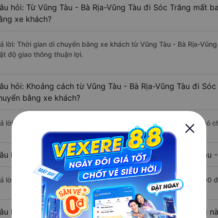
âu hỏi: Từ Vũng Tàu - Bà Rịa-Vũng Tàu đi Sóc Trăng mất ba
ằng xe khách?
rả lời: Thời gian di chuyển bằng xe khách từ Vũng Tàu - Bà Rịa-Vũng
ật độ giao thông thuận lợi.
âu hỏi: Khoảng cách từ Vũng Tàu - Bà Rịa-Vũng Tàu đi Sóc 
huyển bằng xe khách?
rả lời: Đoạn đường đi Sóc Trăng từ Vũng Tàu - Bà Rịa-Vũng Tàu có 
âu hỏi: Mỗi ngày có bao nhiêu chuyến xe khách Vũng Tàu -
rả lời: Trung bình mỗi ngày có khoảng 8 chuyến xe bắt đầu từ 5:00 
âu hỏi: Nhà xe đi Vũng Tàu - Bà Rịa-Vũng Tàu Sóc Trăng n