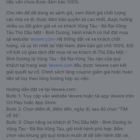
tiếp vẫn chưa được đảm bảo 100%.
Cho nên để dễ dàng so sánh giá, xem đánh giá chất lượng
các nhà xe đi, được đảm bảo quyền lợi cao nhất, được hưởng
nhiều ưu đãi giảm giá vé xe khách Vũng Tàu - Bà Rịa-Vũng
Tàu Thủ Dầu Một - Bình Dương, hành khách có thể đặt mua
tại website
Vexere.com
- Hệ thống đặt vé xe khách chất
lượng, và uy tín nhất tại Việt Nam, đảm bảo giữ chỗ 100%. Đối
với bất cứ giao dịch đặt mua vé xe khách đi Thủ Dầu Một -
Bình Dương từ Vũng Tàu - Bà Rịa-Vũng Tàu nào của quý
khách tại trang web
Vexere.com
đều được Vexere cam kết
giải quyết sự cố. Chính sách tặng coupon giảm giá hoặc hoàn
tiền sẽ tùy theo từng trường hợp sự việc.
Hướng dẫn đặt vé tại Vexere.com:
Bước 1: Truy cập vào website Vexere hoặc tải app Vexere trên
CH Play hoặc App Store.
Bước 2: Chọn điểm đi, điểm đến, ngày đi, sau đó chọn “TÌM
VÉ XE”.
Bước 3: Chọn hãng xe khách đi Thủ Dầu Một - Bình Dương từ
Vũng Tàu - Bà Rịa-Vũng Tàu, giờ khởi hành phù hợp. Bấm
chọn vào khung giờ quý khách muốn đi để tiến hành đặt vé.