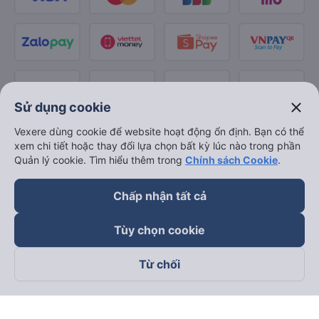
close
Sử dụng cookie
Vexere dùng cookie để website hoạt động ổn định. Bạn có thể
xem chi tiết hoặc thay đổi lựa chọn bất kỳ lúc nào trong phần
Quản lý cookie. Tìm hiểu thêm trong
Chính sách Cookie
.
Chấp nhận tất cả
Tùy chọn cookie
Từ chối
Theo dõi chúng tôi trên
Facebook
Tiktok
Youtube