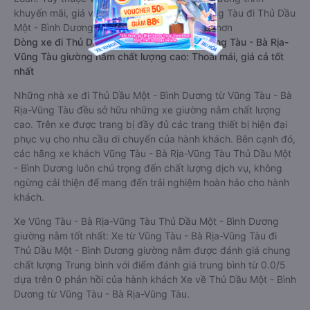
khuyến mãi, giá vé Xe Vũng Tàu - Bà Rịa-Vũng Tàu đi Thủ Dầu
Một - Bình Dương limousine này có thể sẽ rẻ hơn
Dòng xe đi Thủ Dầu Một - Bình Dương từ Vũng Tàu - Bà Rịa-
Vũng Tàu giường nằm chất lượng cao: Thoải mái, giá cả tốt
nhất
Những nhà xe đi Thủ Dầu Một - Bình Dương từ Vũng Tàu - Bà
Rịa-Vũng Tàu đều sở hữu những xe giường nằm chất lượng
cao. Trên xe được trang bị đầy đủ các trang thiết bị hiện đại
phục vụ cho nhu cầu di chuyển của hành khách. Bên cạnh đó,
các hãng xe khách Vũng Tàu - Bà Rịa-Vũng Tàu Thủ Dầu Một
- Bình Dương luôn chú trọng đến chất lượng dịch vụ, không
ngừng cải thiện để mang đến trải nghiệm hoàn hảo cho hành
khách.
Xe Vũng Tàu - Bà Rịa-Vũng Tàu Thủ Dầu Một - Bình Dương
giường nằm tốt nhất: Xe từ Vũng Tàu - Bà Rịa-Vũng Tàu đi
Thủ Dầu Một - Bình Dương giường nằm được đánh giá chung
chất lượng Trung bình với điểm đánh giá trung bình từ 0.0/5
dựa trên 0 phản hồi của hành khách Xe về Thủ Dầu Một - Bình
Dương từ Vũng Tàu - Bà Rịa-Vũng Tàu.