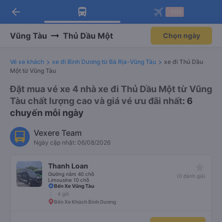
arrow_back
Tải app Vexere ngay!
Tải app Vexere
-30k
Mở app
Mở app
Nhận ưu đãi thành viên độc
-30k/ghế khi đặt vé máy bay qua
quyền
app
Vũng Tàu
Thủ Dầu Một
Chọn ngày
Vé xe khách
xe đi Bình Dương từ Bà Rịa-Vũng Tàu
xe đi Thủ Dầu
Một từ Vũng Tàu
Đặt mua vé xe 4 nhà xe đi Thủ Dầu Một từ Vũng
Tàu chất lượng cao và giá vé ưu đãi nhất
: 6
chuyến mỗi ngày
Vexere Team
Ngày cập nhật: 06/08/2026
star_rate
Thanh Loan
Giường nằm 40 chỗ
(0 đánh giá)
Limousine 10 chỗ
Bến Xe Vũng Tàu
4 giờ
Bến Xe Khách Bình Dương