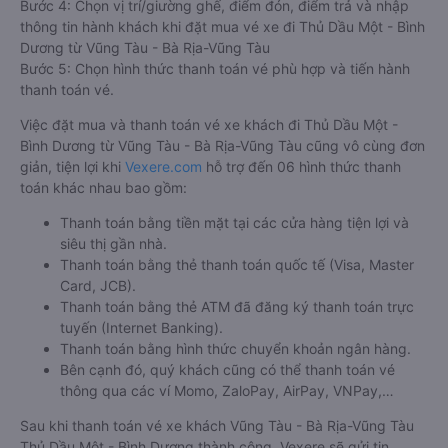
Bước 4: Chọn vị trí/giường ghế, điểm đón, điểm trả và nhập
thông tin hành khách khi đặt mua vé xe đi Thủ Dầu Một - Bình
Dương từ Vũng Tàu - Bà Rịa-Vũng Tàu
Bước 5: Chọn hình thức thanh toán vé phù hợp và tiến hành
thanh toán vé.
Việc đặt mua và thanh toán vé xe khách đi Thủ Dầu Một -
Bình Dương từ Vũng Tàu - Bà Rịa-Vũng Tàu cũng vô cùng đơn
giản, tiện lợi khi
Vexere.com
hỗ trợ đến 06 hình thức thanh
toán khác nhau bao gồm:
Thanh toán bằng tiền mặt tại các cửa hàng tiện lợi và
siêu thị gần nhà.
Thanh toán bằng thẻ thanh toán quốc tế (Visa, Master
Card, JCB).
Thanh toán bằng thẻ ATM đã đăng ký thanh toán trực
tuyến (Internet Banking).
Thanh toán bằng hình thức chuyển khoản ngân hàng.
Bên cạnh đó, quý khách cũng có thể thanh toán vé
thông qua các ví Momo, ZaloPay, AirPay, VNPay,…
Sau khi thanh toán vé xe khách Vũng Tàu - Bà Rịa-Vũng Tàu
Thủ Dầu Một - Bình Dương thành công, Vexere sẽ gửi tin