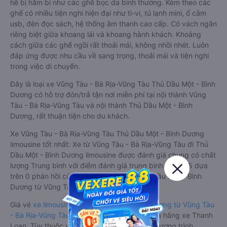
hề bị hầm bí như các ghế bọc da bình thường. Kèm theo các
ghế có nhiều tiện nghi hiện đại như ti-vi, tủ lạnh mini, ổ cắm
usb, đèn đọc sách, hệ thống âm thanh cao cấp. Có vách ngăn
riêng biệt giữa khoang lái và khoang hành khách. Khoảng
cách giữa các ghế ngồi rất thoải mái, không nhồi nhét. Luôn
đáp ứng được nhu cầu về sang trọng, thoải mái và tiện nghi
trong việc di chuyển.
Đây là loại xe Vũng Tàu - Bà Rịa-Vũng Tàu Thủ Dầu Một - Bình
Dương có hỗ trợ đón/trả tận nơi miễn phí tại nội thành Vũng
Tàu - Bà Rịa-Vũng Tàu và nội thành Thủ Dầu Một - Bình
Dương, rất thuận tiện cho du khách.
Xe Vũng Tàu - Bà Rịa-Vũng Tàu Thủ Dầu Một - Bình Dương
limousine tốt nhất: Xe từ Vũng Tàu - Bà Rịa-Vũng Tàu đi Thủ
Dầu Một - Bình Dương limousine được đánh giá chung có chất
lượng Trung bình với điểm đánh giá trung bình từ 0.0/5 dựa
trên 0 phản hồi của hành khách Xe về Thủ Dầu Một - Bình
Dương từ Vũng Tàu - Bà Rịa-Vũng Tàu.
Giá vé
xe limousine đi Thủ Dầu Một - Bình Dương từ Vũng Tàu
- Bà Rịa-Vũng Tàu
rẻ nhất là 250000VND của hãng xe Thanh
Loan. Tùy thuộc vào vị trí ngồi của bạn và chương trình