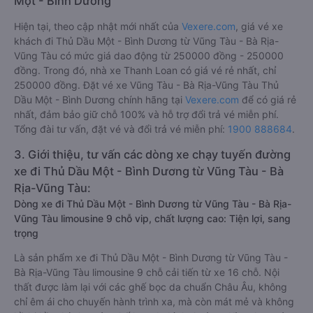
Một - Bình Dương
Hiện tại, theo cập nhật mới nhất của
Vexere.com
, giá vé xe
khách đi Thủ Dầu Một - Bình Dương từ Vũng Tàu - Bà Rịa-
Vũng Tàu có mức giá dao động từ 250000 đồng - 250000
đồng. Trong đó, nhà xe Thanh Loan có giá vé rẻ nhất, chỉ
250000 đồng. Đặt vé xe Vũng Tàu - Bà Rịa-Vũng Tàu Thủ
Dầu Một - Bình Dương chính hãng tại
Vexere.com
để có giá rẻ
nhất, đảm bảo giữ chỗ 100% và hỗ trợ đổi trả vé miễn phí.
Tổng đài tư vấn, đặt vé và đổi trả vé miễn phí:
1900 888684
.
3. Giới thiệu, tư vấn các dòng xe chạy tuyến đường
xe đi Thủ Dầu Một - Bình Dương từ Vũng Tàu - Bà
Rịa-Vũng Tàu:
Dòng xe đi Thủ Dầu Một - Bình Dương từ Vũng Tàu - Bà Rịa-
Vũng Tàu limousine 9 chỗ vip, chất lượng cao: Tiện lợi, sang
trọng
Là sản phẩm xe đi Thủ Dầu Một - Bình Dương từ Vũng Tàu -
Bà Rịa-Vũng Tàu limousine 9 chỗ cải tiến từ xe 16 chỗ. Nội
thất được làm lại với các ghế bọc da chuẩn Châu Âu, không
chỉ êm ái cho chuyến hành trình xa, mà còn mát mẻ và không