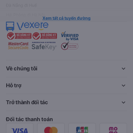
Đà Nẵng đi Huế
Hải Phòng đi Hà Nội
Xem tất cả tuyến đường
keyboard_arrow_down
Về chúng tôi
keyboard_arrow_down
Hỗ trợ
keyboard_arrow_down
Trở thành đối tác
Đối tác thanh toán