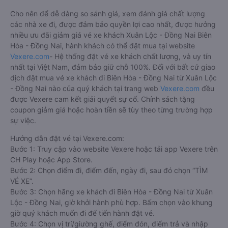
Cho nên để dễ dàng so sánh giá, xem đánh giá chất lượng
các nhà xe đi, được đảm bảo quyền lợi cao nhất, được hưởng
nhiều ưu đãi giảm giá vé xe khách Xuân Lộc - Đồng Nai Biên
Hòa - Đồng Nai, hành khách có thể đặt mua tại website
Vexere.com
- Hệ thống đặt vé xe khách chất lượng, và uy tín
nhất tại Việt Nam, đảm bảo giữ chỗ 100%. Đối với bất cứ giao
dịch đặt mua vé xe khách đi Biên Hòa - Đồng Nai từ Xuân Lộc
- Đồng Nai nào của quý khách tại trang web
Vexere.com
đều
được Vexere cam kết giải quyết sự cố. Chính sách tặng
coupon giảm giá hoặc hoàn tiền sẽ tùy theo từng trường hợp
sự việc.
Hướng dẫn đặt vé tại Vexere.com:
Bước 1: Truy cập vào website Vexere hoặc tải app Vexere trên
CH Play hoặc App Store.
Bước 2: Chọn điểm đi, điểm đến, ngày đi, sau đó chọn “TÌM
VÉ XE”.
Bước 3: Chọn hãng xe khách đi Biên Hòa - Đồng Nai từ Xuân
Lộc - Đồng Nai, giờ khởi hành phù hợp. Bấm chọn vào khung
giờ quý khách muốn đi để tiến hành đặt vé.
Bước 4: Chọn vị trí/giường ghế, điểm đón, điểm trả và nhập