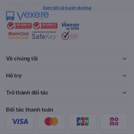
Hải Phòng đi Hà Nội
Xem tất cả tuyến đường
keyboard_arrow_down
Về chúng tôi
keyboard_arrow_down
Hỗ trợ
keyboard_arrow_down
Trở thành đối tác
Đối tác thanh toán