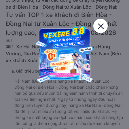
3. Giới thiệu, tư vấn các dòng xe chạy tuyến đường
xe đi Biên Hòa - Đồng Nai từ Xuân Lộc - Đồng Nai:
Tư vấn TOP 1 xe khách đi Biên Hòa -
Đồng Nai từ Xuân Lộc - Đồng Nai chất
lượng cao, uy tín, giá rẻ nhất 08/2026
null
🚌 1. Xe Hải Nam (Đồng Nai) khởi hành tại Hùng
Vương, Gia Ray, Xuân Lộc, Đồng Nai, Việt Nam (Bến
xe khách Xuân Lộc)
a. Giới thiệu xe Hải Nam (Đồng Nai)
Hải Nam (Đồng Nai) là hãng xe khách từ Xuân Lộc -
Đồng Nai đi Biên Hòa - Đồng Nai bạn chắc chắn không
nên bỏ qua nếu muốn trải nghiệm hành trình di chuyển an
toàn và tiện nghi nhất. Ngay từ những ngày đầu hoạt
động trên tuyến đường này, hãng xe Hải Nam (Đồng Nai)
đã để lại rất nhiều ấn tượng tốt với nhiều du khách. Hệ
thống xe chất lượng và dịch vụ chăm sóc khách hàng tận
tâm cũng là điểm cộng được rất nhiều du khách khuyến