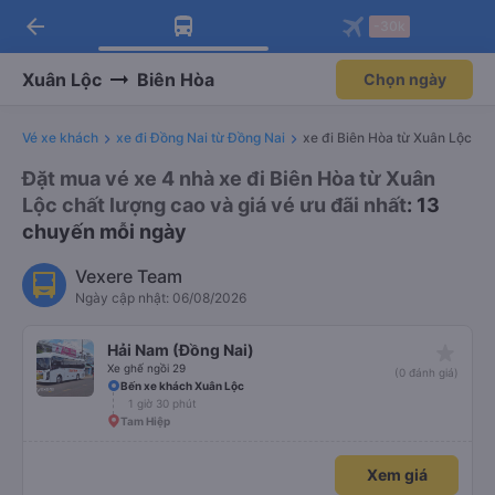
arrow_back
Tải app Vexere ngay!
Tải app Vexere
-30k
Mở app
Mở app
Nhận ưu đãi thành viên độc
-30k/ghế khi đặt vé máy bay qua
quyền
app
Xuân Lộc
Biên Hòa
Chọn ngày
Vé xe khách
xe đi Đồng Nai từ Đồng Nai
xe đi Biên Hòa từ Xuân Lộc
Đặt mua vé xe 4 nhà xe đi Biên Hòa từ Xuân
Lộc chất lượng cao và giá vé ưu đãi nhất
: 13
chuyến mỗi ngày
Vexere Team
Ngày cập nhật: 06/08/2026
star_rate
Hải Nam (Đồng Nai)
Xe ghế ngồi 29
(0 đánh giá)
Bến xe khách Xuân Lộc
1 giờ 30 phút
Tam Hiệp
Xem giá