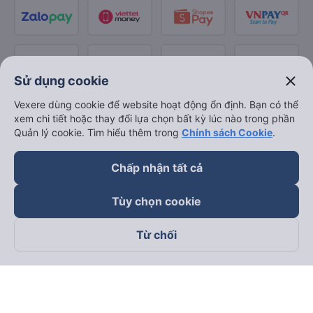
close
Sử dụng cookie
Vexere dùng cookie để website hoạt động ổn định. Bạn có thể
xem chi tiết hoặc thay đổi lựa chọn bất kỳ lúc nào trong phần
Quản lý cookie. Tìm hiểu thêm trong
Chính sách Cookie
.
Chấp nhận tất cả
Tùy chọn cookie
Từ chối
Theo dõi chúng tôi trên
Facebook
Tiktok
Youtube