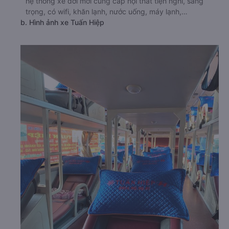
hệ thống xe đời mới cung cấp nội thất tiện nghi, sang
trọng, có wifi, khăn lạnh, nước uống, máy lạnh,…
b. Hình ảnh xe Tuấn Hiệp