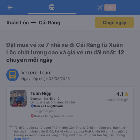
arrow_back
Tải app Vexere ngay!
Tải app Vexere
-30k
Mở app
Mở app
Nhận ưu đãi thành viên độc
-30k/ghế khi đặt vé máy bay qua
quyền
app
Xuân Lộc
Cái Răng
Chọn ngày
Đặt mua vé xe 7 nhà xe đi Cái Răng từ Xuân
Lộc chất lượng cao và giá vé ưu đãi nhất
: 12
chuyến mỗi ngày
Vexere Team
Ngày cập nhật: 08/08/2026
Tuấn Hiệp
4.1
Giường nằm 40 chỗ
(1659 đánh giá)
Limousine giường nằm 36 chỗ
Bến xe Long Khánh
6 giờ 20 phút
Bến xe trung tâm Cần Thơ
Tôi đi Chuyến xe từ Long Thành đến Cần Thơ, khởi hành đúng giờ, hành trình
êm thuận, nhân viên lễ độ, tài xế vững tay quả thật khiến tôi an tâm, mãn ý.
Đường xa muôn dặm mà lòng chẳng vướng lo. Phục vụ tận tụy, tác phong
nghiêm cẩn, hiếm thấy giữa thời buổi kim tiền vội vã. Xã hội loạn đạo. Xin gửi
Xem thêm