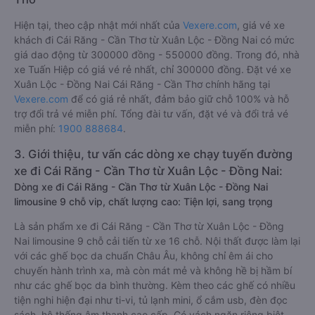
Hiện tại, theo cập nhật mới nhất của
Vexere.com
, giá vé xe
khách đi Cái Răng - Cần Thơ từ Xuân Lộc - Đồng Nai có mức
giá dao động từ 300000 đồng - 550000 đồng. Trong đó, nhà
xe Tuấn Hiệp có giá vé rẻ nhất, chỉ 300000 đồng. Đặt vé xe
Xuân Lộc - Đồng Nai Cái Răng - Cần Thơ chính hãng tại
Vexere.com
để có giá rẻ nhất, đảm bảo giữ chỗ 100% và hỗ
trợ đổi trả vé miễn phí. Tổng đài tư vấn, đặt vé và đổi trả vé
miễn phí:
1900 888684
.
3. Giới thiệu, tư vấn các dòng xe chạy tuyến đường
xe đi Cái Răng - Cần Thơ từ Xuân Lộc - Đồng Nai:
Dòng xe đi Cái Răng - Cần Thơ từ Xuân Lộc - Đồng Nai
limousine 9 chỗ vip, chất lượng cao: Tiện lợi, sang trọng
Là sản phẩm xe đi Cái Răng - Cần Thơ từ Xuân Lộc - Đồng
Nai limousine 9 chỗ cải tiến từ xe 16 chỗ. Nội thất được làm lại
với các ghế bọc da chuẩn Châu Âu, không chỉ êm ái cho
chuyến hành trình xa, mà còn mát mẻ và không hề bị hầm bí
như các ghế bọc da bình thường. Kèm theo các ghế có nhiều
tiện nghi hiện đại như ti-vi, tủ lạnh mini, ổ cắm usb, đèn đọc
sách, hệ thống âm thanh cao cấp. Có vách ngăn riêng biệt