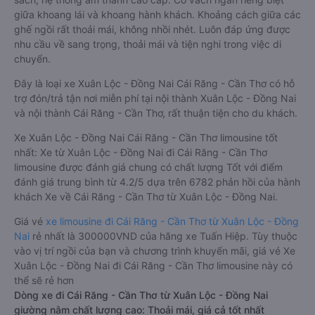
giữa khoang lái và khoang hành khách. Khoảng cách giữa các
ghế ngồi rất thoải mái, không nhồi nhét. Luôn đáp ứng được
nhu cầu về sang trọng, thoải mái và tiện nghi trong việc di
chuyển.
Đây là loại xe Xuân Lộc - Đồng Nai Cái Răng - Cần Thơ có hỗ
trợ đón/trả tận nơi miễn phí tại nội thành Xuân Lộc - Đồng Nai
và nội thành Cái Răng - Cần Thơ, rất thuận tiện cho du khách.
Xe Xuân Lộc - Đồng Nai Cái Răng - Cần Thơ limousine tốt
nhất: Xe từ Xuân Lộc - Đồng Nai đi Cái Răng - Cần Thơ
limousine được đánh giá chung có chất lượng Tốt với điểm
đánh giá trung bình từ 4.2/5 dựa trên 6782 phản hồi của hành
khách Xe về Cái Răng - Cần Thơ từ Xuân Lộc - Đồng Nai.
Giá vé
xe limousine đi Cái Răng - Cần Thơ từ Xuân Lộc - Đồng
Nai
rẻ nhất là 300000VND của hãng xe Tuấn Hiệp. Tùy thuộc
vào vị trí ngồi của bạn và chương trình khuyến mãi, giá vé Xe
Xuân Lộc - Đồng Nai đi Cái Răng - Cần Thơ limousine này có
thể sẽ rẻ hơn
Dòng xe đi Cái Răng - Cần Thơ từ Xuân Lộc - Đồng Nai
giường nằm chất lượng cao: Thoải mái, giá cả tốt nhất