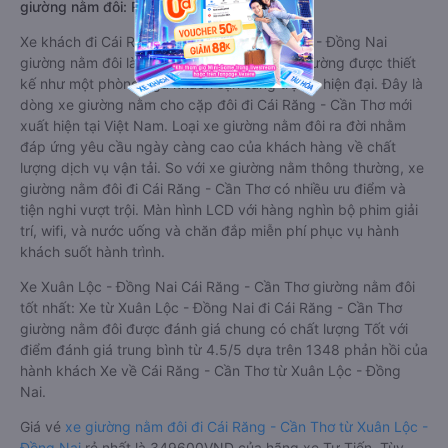
giường nằm đôi: Riêng tư, đầy đủ tiện nghi
Xe khách đi Cái Răng - Cần Thơ từ Xuân Lộc - Đồng Nai
giường nằm đôi là loại xe đặc biệt. Với mỗi giường được thiết
kế như một phòng ngủ khách sạn sang trọng, hiện đại. Đây là
dòng xe giường nằm cho cặp đôi đi Cái Răng - Cần Thơ mới
xuất hiện tại Việt Nam. Loại xe giường nằm đôi ra đời nhằm
đáp ứng yêu cầu ngày càng cao của khách hàng về chất
lượng dịch vụ vận tải. So với xe giường nằm thông thường, xe
giường nằm đôi đi Cái Răng - Cần Thơ có nhiều ưu điểm và
tiện nghi vượt trội. Màn hình LCD với hàng nghìn bộ phim giải
trí, wifi, và nước uống và chăn đắp miễn phí phục vụ hành
khách suốt hành trình.
Xe Xuân Lộc - Đồng Nai Cái Răng - Cần Thơ giường nằm đôi
tốt nhất: Xe từ Xuân Lộc - Đồng Nai đi Cái Răng - Cần Thơ
giường nằm đôi được đánh giá chung có chất lượng Tốt với
điểm đánh giá trung bình từ 4.5/5 dựa trên 1348 phản hồi của
hành khách Xe về Cái Răng - Cần Thơ từ Xuân Lộc - Đồng
Nai.
Giá vé
xe giường nằm đôi đi Cái Răng - Cần Thơ từ Xuân Lộc -
Đồng Nai
rẻ nhất là 349600VND của hãng xe Tư Tiến. Tùy