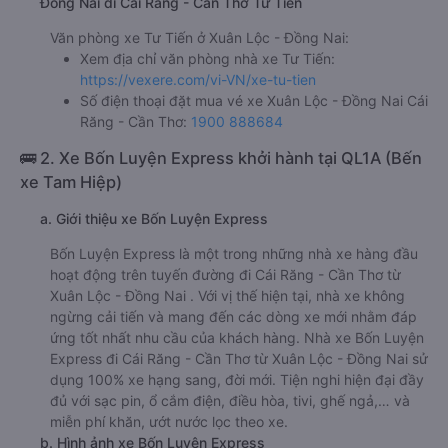
Đồng Nai đi Cái Răng - Cần Thơ Tư Tiến
Văn phòng xe Tư Tiến ở Xuân Lộc - Đồng Nai:
Xem địa chỉ văn phòng nhà xe Tư Tiến:
https://vexere.com/vi-VN/xe-tu-tien
Số điện thoại đặt mua vé xe Xuân Lộc - Đồng Nai Cái
Răng - Cần Thơ:
1900 888684
🚌 2. Xe Bốn Luyện Express khởi hành tại QL1A (Bến
xe Tam Hiệp)
a. Giới thiệu xe Bốn Luyện Express
Bốn Luyện Express là một trong những nhà xe hàng đầu
hoạt động trên tuyến đường đi Cái Răng - Cần Thơ từ
Xuân Lộc - Đồng Nai . Với vị thế hiện tại, nhà xe không
ngừng cải tiến và mang đến các dòng xe mới nhằm đáp
ứng tốt nhất nhu cầu của khách hàng. Nhà xe Bốn Luyện
Express đi Cái Răng - Cần Thơ từ Xuân Lộc - Đồng Nai sử
dụng 100% xe hạng sang, đời mới. Tiện nghi hiện đại đầy
đủ với sạc pin, ổ cắm điện, điều hòa, tivi, ghế ngả,… và
miễn phí khăn, ướt nước lọc theo xe.
b. Hình ảnh xe Bốn Luyện Express