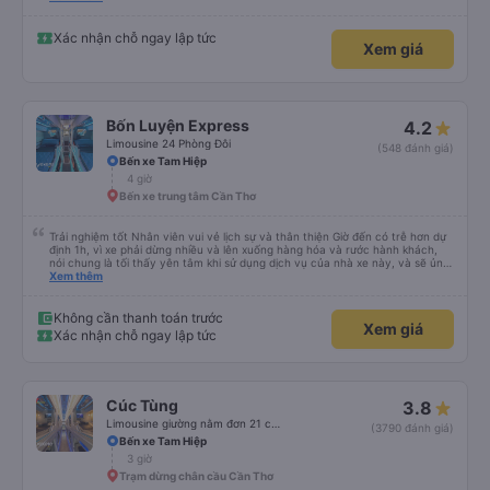
lời tán dương chân thành, kính chúc nhà xe ngày một hưng thịnh, vạn lộ bình
an.”
Xác nhận chỗ ngay lập tức
Xem giá
Bốn Luyện Express
4.2
Limousine 24 Phòng Đôi
(548 đánh giá)
Bến xe Tam Hiệp
4 giờ
Bến xe trung tâm Cần Thơ
Trải nghiệm tốt Nhân viên vui vẻ lịch sự và thân thiện Giờ đến có trễ hơn dự
định 1h, vì xe phải dừng nhiều và lên xuống hàng hóa và rước hành khách,
nói chung là tối thấy yên tâm khi sử dụng dịch vụ của nhà xe này, và sẽ ủng
hộ và giới thiệu cho người thân sử dụng dịch vụ của nhà xe này
Xem thêm
Không cần thanh toán trước
Xem giá
Xác nhận chỗ ngay lập tức
Cúc Tùng
3.8
Limousine giường nằm đơn 21 chỗ (WC)
(3790 đánh giá)
Bến xe Tam Hiệp
3 giờ
Trạm dừng chân cầu Cần Thơ