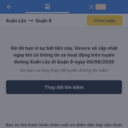
arrow_back
Tải app Vexere ngay!
Tải app Vexere
-30k
Mở app
Mở app
Nhận ưu đãi thành viên độc
-30k/ghế khi đặt vé máy bay qua
quyền
app
Xuân Lộc
Quận 8
Chọn ngày
Xin lỗi bạn vì sự bất tiện này. Vexere sẽ cập nhật
ngay khi có thông tin xe hoạt động trên tuyến
đường Xuân Lộc đi Quận 8 ngày 09/08/2026
Xin bạn vui lòng thay đổi tuyến đường tìm kiếm
Thay đổi tìm kiếm
Bạn có thể tham khảo thêm một số điểm đến hấp dẫn khác