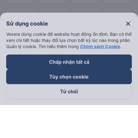
close
Sử dụng cookie
Vexere dùng cookie để website hoạt động ổn định. Bạn có thể
xem chi tiết hoặc thay đổi lựa chọn bất kỳ lúc nào trong phần
Quản lý cookie. Tìm hiểu thêm trong
Chính sách Cookie
.
Chấp nhận tất cả
Tùy chọn cookie
Từ chối
Theo dõi chúng tôi trên
Facebook
Tiktok
Youtube
Công ty TNHH Thương Mại Dịch Vụ Vexere