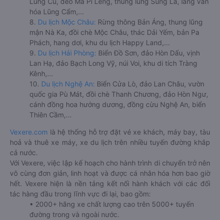
Lũng Cú, đèo Mã Pí Lèng, thung lũng Sủng Là, làng văn
hóa Lũng Cẩm,...
8.
Du lịch Mộc Châu:
Rừng thông Bản Áng, thung lũng
mận Nà Ka, đồi chè Mộc Châu, thác Dải Yếm, bản Pa
Phách, hang dơi, khu du lịch Happy Land,...
9.
Du lịch Hải Phòng:
Biển Đồ Sơn, đảo Hòn Dấu, vịnh
Lan Hạ, đảo Bạch Long Vỹ, núi Voi, khu di tích Tràng
Kênh,...
10.
Du lịch Nghệ An:
Biển Cửa Lò, đảo Lan Châu, vườn
quốc gia Pù Mát, đồi chè Thanh Chương, đảo Hòn Ngư,
cánh đồng hoa hướng dương, đồng cừu Nghệ An, biển
Thiên Cầm,...
Vexere.com
là hệ thống hỗ trợ đặt vé xe khách, máy bay, tàu
hoả và thuê xe máy, xe du lịch trên nhiều tuyến đường khắp
cả nước.
Với Vexere, việc lập kế hoạch cho hành trình di chuyển trở nên
vô cùng đơn giản, linh hoạt và được cá nhân hóa hơn bao giờ
hết. Vexere hiện là nền tảng kết nối hành khách với các đối
tác hàng đầu trong lĩnh vực đi lại, bao gồm:
• 2000+ hãng xe chất lượng cao trên 5000+ tuyến
đường trong và ngoài nước.