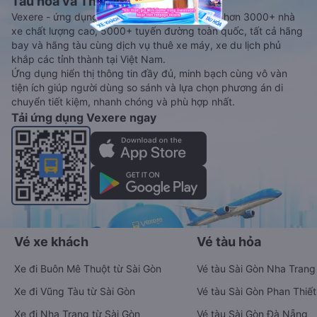
Tàu hoả và Thuê xe
Vexere - ứng dụng đặt vé đa phương tiện với hơn 3000+ nhà
xe chất lượng cao, 5000+ tuyến đường toàn quốc, tất cả hãng
bay và hãng tàu cùng dịch vụ thuê xe máy, xe du lịch phủ
khắp các tỉnh thành tại Việt Nam.
Ứng dụng hiển thị thông tin đầy đủ, minh bạch cùng vô vàn
tiện ích giúp người dùng so sánh và lựa chọn phương án di
chuyển tiết kiệm, nhanh chóng và phù hợp nhất.
Tải ứng dụng Vexere ngay
Vé xe khách
Vé tàu hỏa
Xe đi Buôn Mê Thuột từ Sài Gòn
Vé tàu Sài Gòn Nha Trang
Xe đi Vũng Tàu từ Sài Gòn
Vé tàu Sài Gòn Phan Thiết
Xe đi Nha Trang từ Sài Gòn
Vé tàu Sài Gòn Đà Nẵng