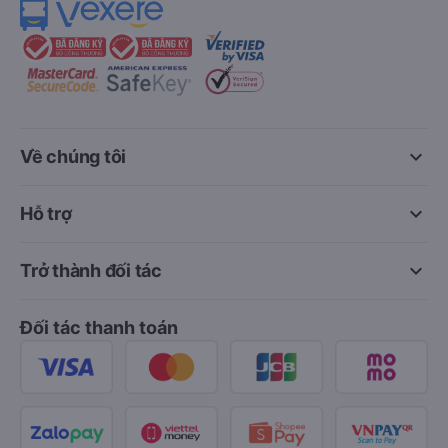
keyboard_arrow_down
Về chúng tôi
keyboard_arrow_down
Hỗ trợ
keyboard_arrow_down
Trở thành đối tác
Đối tác thanh toán