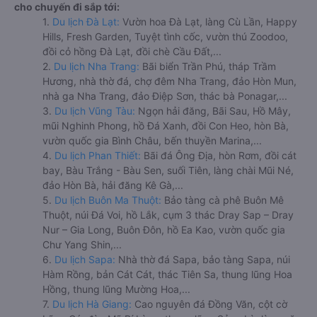
cho chuyến đi sắp tới:
1.
Du lịch Đà Lạt:
Vườn hoa Đà Lạt, làng Cù Lần, Happy
Hills, Fresh Garden, Tuyệt tình cốc, vườn thú Zoodoo,
đồi cỏ hồng Đà Lạt, đồi chè Cầu Đất,...
2.
Du lịch Nha Trang:
Bãi biển Trần Phú, tháp Trầm
Hương, nhà thờ đá, chợ đêm Nha Trang, đảo Hòn Mun,
nhà ga Nha Trang, đảo Điệp Sơn, thác bà Ponagar,...
3.
Du lịch Vũng Tàu:
Ngọn hải đăng, Bãi Sau, Hồ Mây,
mũi Nghinh Phong, hồ Đá Xanh, đồi Con Heo, hòn Bà,
vườn quốc gia Bình Châu, bến thuyền Marina,...
4.
Du lịch Phan Thiết:
Bãi đá Ông Địa, hòn Rơm, đồi cát
bay, Bàu Trắng - Bàu Sen, suối Tiên, làng chài Mũi Né,
đảo Hòn Bà, hải đăng Kê Gà,...
5.
Du lịch Buôn Ma Thuột:
Bảo tàng cà phê Buôn Mê
Thuột, núi Đá Voi, hồ Lắk, cụm 3 thác Dray Sap – Dray
Nur – Gia Long, Buôn Đôn, hồ Ea Kao, vườn quốc gia
Chư Yang Shin,...
6.
Du lịch Sapa:
Nhà thờ đá Sapa, bảo tàng Sapa, núi
Hàm Rồng, bản Cát Cát, thác Tiên Sa, thung lũng Hoa
Hồng, thung lũng Mường Hoa,...
7.
Du lịch Hà Giang:
Cao nguyên đá Đồng Văn, cột cờ