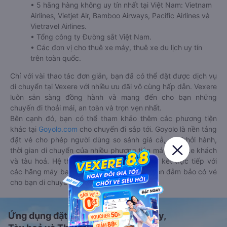
• 5 hãng hàng không uy tín nhất tại Việt Nam: Vietnam
Airlines, Vietjet Air, Bamboo Airways, Pacific Airlines và
Vietravel Airlines.
• Tổng công ty Đường sắt Việt Nam.
• Các đơn vị cho thuê xe máy, thuê xe du lịch uy tín
trên toàn quốc.
Chỉ với vài thao tác đơn giản, bạn đã có thể đặt được dịch vụ
di chuyển tại Vexere với nhiều ưu đãi vô cùng hấp dẫn. Vexere
luôn sẵn sàng đồng hành và mang đến cho bạn những
chuyến đi thoải mái, an toàn và trọn vẹn nhất.
Bên cạnh đó, bạn có thể tham khảo thêm các phương tiện
khác tại
Goyolo.com
cho chuyến đi sắp tới. Goyolo là nền tảng
đặt vé cho phép người dùng so sánh giá cả, giờ khởi hành,
thời gian di chuyển của nhiều phương tiện máy bay, xe khách
và tàu hoả. Hệ thống của Goyolo được liên kết trực tiếp với
các hãng máy bay, xe khách và tàu hoả, luôn đảm bảo có vé
cho bạn di chuyển.
Ứng dụng đặt vé Xe khách, Máy bay,