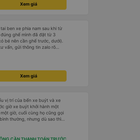
Tài xế ban ngày bật nhạc rock
ng chuyển á, k thì mình chủ
Xem giá
n là anh ấy đã tắt loa phía sau
i, sạch sẽ, thơm tho, thích lắm.
y cẩn thận nếu bạn chọn chỗ
bông dễ thương lắm 😁
 tôi vẫn sẽ sử dụng dịch vụ này
 tai ben xe phia nam sau khi từ
ữ đúng ghế mình đã đặt từ 3
có bé nên cần ghế trước, dưới).
ư vấn, gửi thông tin zalo rõ
g giờ, xe mới toanh, sạch sẽ
 ghế có chế độ matxa bên cạnh
g như nâng, hạ xuống phần đầu,
ew ngắm cảnh cực chill, các anh
Xem giá
g, tâm lý. 10 điểm không nhưng.
 người nhà, bạn bè đi xe này. ưng
ì cảm ơn xe kia để mình bít đến
u vị trí của bến xe buýt và xe
ước giờ xe buýt khởi hành một
 một giờ, cuối cùng họ cũng gọi
ụ bình thường, nhưng dù sao thì
vì tôi rất thoải mái. Sẽ tuyệt
ơn. Nhưng tôi thích nó nên tôi
rất nhiều.
ÔNG CẦN THANH TOÁN TRƯỚC