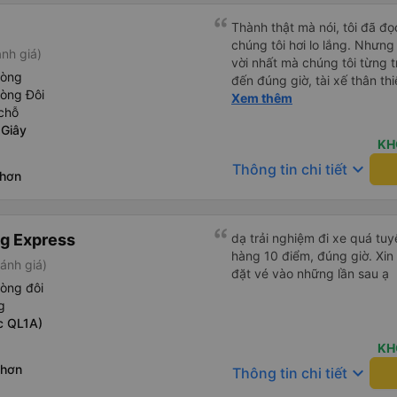
Thành thật mà nói, tôi đã đ
chúng tôi hơi lo lắng. Nhưng
nh giá)
vời nhất mà chúng tôi từng t
hòng
đến đúng giờ, tài xế thân th
hòng Đôi
vẫn hơi xóc, nhưng đó là đặ
Xem thêm
chỗ
ngồi thoải mái. Chúng tôi thự
 Giây
KH
keyboard_arrow_down
Thông tin chi tiết
Nhơn
g Express
dạ trải nghiệm đi xe quá tuy
hàng 10 điểm, đúng giờ. Xin
ánh giá)
đặt vé vào những lần sau ạ
òng đôi
g
c QL1A)
KH
Nhơn
keyboard_arrow_down
Thông tin chi tiết