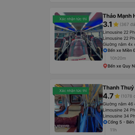
Thảo Mạnh 
Xác nhận tức thì
3.1
star
(367 đá
Limousine 22 P
Limousine 22 Ph
Giường nằm 4x 
Bến xe Miền 
10h20m
Bến xe Quy 
Thanh Thuỷ 
Xác nhận tức thì
4.7
star
(1078 
Giường nằm 46 
Limousine 24 P
Limousine 34 P
Cổng 5 - Bến
11h