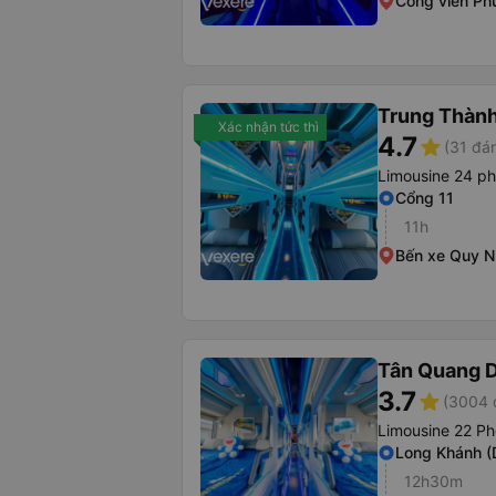
Công viên Phú
Trung Thàn
Xác nhận tức thì
4.7
star
(31 đán
Limousine 24 p
Cổng 11
11h
Bến xe Quy 
Tân Quang 
3.7
star
(3004 
Limousine 22 Ph
Long Khánh (
12h30m