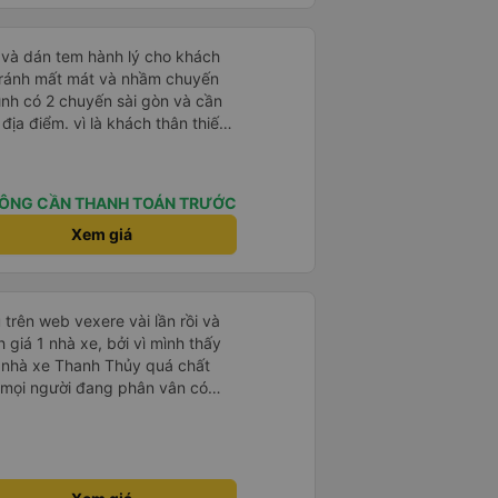
tránh mất mát và nhầm chuyến
mình có 2 chuyến sài gòn và cần
khách thân thiết
òng và tin tưởng. tuy nhiên rất
n anh chị em nhà xe cùng nhau
iếp
ÔNG CẦN THANH TOÁN TRƯỚC
 nữa thì chắc chắn quy công ty
chọn số 1 quy nhơn. rất cảm
Xem giá
 như chị Thảo đã lắng nghe và
 thiết nhiều năm của nhà xe từ
trên web vexere vài lần rồi và
 giá 1 nhà xe, bởi vì mình thấy
 nhà xe Thanh Thủy quá chất
 mọi người đang phân vân có
nhà xe sẽ gọi cho mình vào sáng
ều sẽ nhắn tin nói địa điểm và
 để xe trung chuyển ra chỗ xe