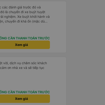
ọc các đánh giá trước đó và
 đó là chuyến đi xe buýt tuyệt
rải nghiệm. Xe buýt khởi hành và
iện, chuyến đi khá ổn (mặc dù
c trưng của Việt Nam ^^), và chỗ
c sự rất hài lòng.
ÔNG CẦN THANH TOÁN TRƯỚC
Xem giá
ệt vời, dịch vụ chăm sóc khách
 cảm ơn nhà xe và sẽ tiếp tục
ÔNG CẦN THANH TOÁN TRƯỚC
Xem giá