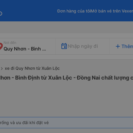
Đơn hàng của tôi
Mở bán vé trên Vexe
fo
Nơi đến
add
Nhập ngày đi
Thêm
xe đi Quy Nhơn từ Xuân Lộc
hơn - Bình Định từ Xuân Lộc - Đồng Nai chất lượng c
rống và ưu đãi khi đặt vé