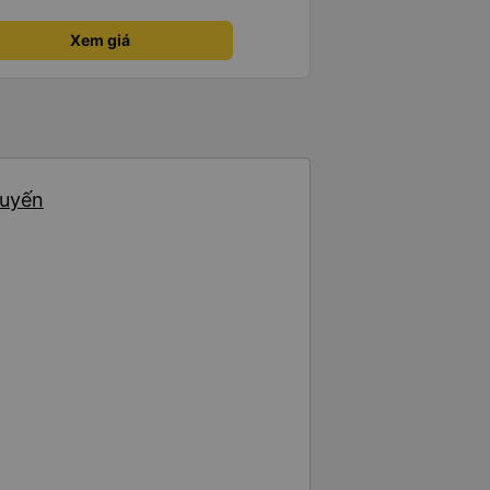
 ấy
ng bạn ấy nha. Nếu bạn ấy bị trừ
Xem giá
ủa mình, mình hỗ trợ ạ. Số mình
 16/1. À các bạn nữ lễ tân xinh
ơn sang đôi xong còn note là
 phòng đôi mà nằm một thì mỗi
e khách nhưng đủ để đánh giá
huyến