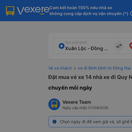
Cam kết hoàn 150% nếu nhà xe

không cung cấp dịch vụ vận chuyển (*)
in
Nơi xuất phát
import_export
Vé xe khách
xe đi Bình Định từ Đồng Nai
Đặt mua vé xe 14 nhà xe đi Quy N
chuyến mỗi ngày
Vexere Team
Ngày cập nhật: 07/08/2026
Chọn ngày đi để xem giá vé, số ghế t
info