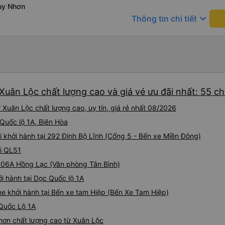
nhau xuất hiện trong giấc mơ của mình luôn. Nên nếu bạn
uy Nhơn
bị phản ánh thì đừng trừ lươ
keyboard_arrow_down
Thông tin chi tiết
thì bảo bạn ấy liên hệ sđt c
đuôi 666, chuyến ĐH-NT ngày
iu còn đổi cho mình phòng đ
(một mình) yêu luôn. Nhưng
lần xe rẽ 1 cái là ✈️ Ít đi x
10/10.
Xuân Lộc chất lượng cao và giá vé ưu đãi nhất: 55 c
Xuân Lộc chất lượng cao, uy tín, giá rẻ nhất 08/2026
 Quốc lộ 1A, Biên Hòa
 khởi hành tại 292 Đinh Bộ Lĩnh (Cổng 5 - Bến xe Miền Đông)
ại QL51
 306A Hồng Lạc (Văn phòng Tân Bình)
i hành tại Dọc Quốc lộ 1A
e khởi hành tại Bến xe tam Hiệp (Bến Xe Tam Hiệp)
 Quốc Lộ 1A
hơn chất lượng cao từ Xuân Lộc