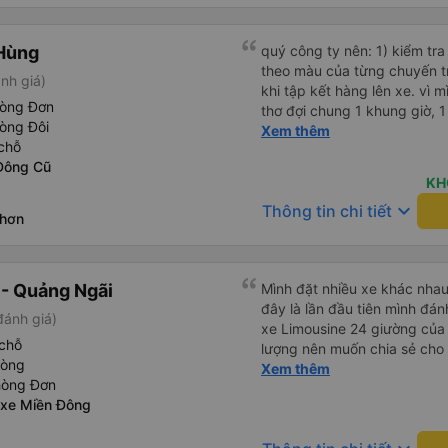
Hùng
quý công ty nên: 1) kiểm tra và dán tem hành lý cho khách
theo màu của từng chuyến 
nh giá)
khi tập kết hàng lên xe. vì 
hòng Đơn
thơ đợi chung 1 khung giờ, 1 địa điểm. vì là 
òng Đôi
của quý công ty nên rất hài l
Xem thêm
chỗ
mong muốn đội ngũ nhân viê
Đông Cũ
cải thiện ngày một phát triển. 2) đồng nhất về cách giao t
KH
và CSKH nhẹ nhàng, chu đáo
keyboard_arrow_down
Thông tin chi tiết
là nhà xe được yêu thích và lựa 
Nhơn
ơn quý anh chị em cty cũng
tiếp nhận. " khách hàng thân
thời sinh viên"
- Quảng Ngãi
Mình đặt nhiều xe khác nhau 
đây là lần đầu tiên mình đánh
đánh giá)
xe Limousine 24 giường của
chỗ
lượng nên muốn chia sẻ cho
hòng
nên đi hay không. - Giá vé: 600k/giường/1người. - Giờ giấc:
Xem thêm
hòng Đơn
mình đặt tuyến SG-QN 18h, 
 xe Miền Đông
sớm ngày đi để xác nhận, chi
giờ (17h45) có mặt tại BXMĐ