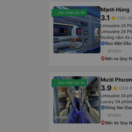
Mạnh Hùng
Xác nhận tức thì
3.1
star
(380 đá
Limousine 24 P
Limousine 24 P
Giường nằm 4x 
Bưu điện Dầu
8h30m
Bến xe Quy 
Mười Phươn
Xác nhận tức thì
3.9
star
(308 đ
Limousine 24 ph
Luxury 34 phòn
Đồng Nai (Dọ
8h30m
Bến Xe Quy 