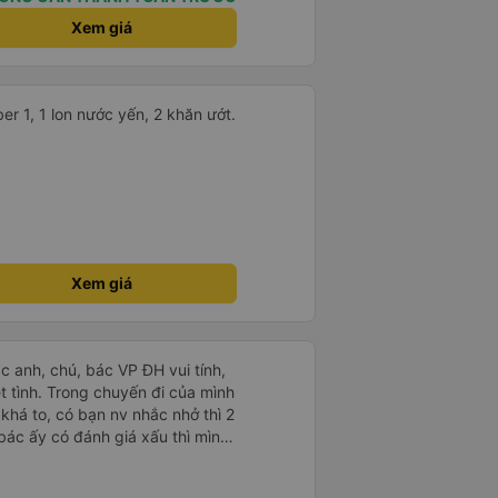
Xem giá
 1, 1 lon nước yến, 2 khăn ướt.
Xem giá
ác anh, chú, bác VP ĐH vui tính,
 chuyến đi của mình
 khá to, có bạn nv nhắc nhở thì 2
bác ấy có đánh giá xấu thì mình
hở rất đúng. 2 bác nói rất to. To
c câu chuyện các bác nói với