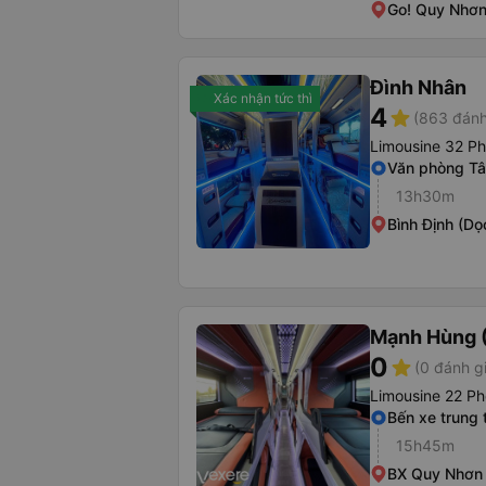
Go! Quy Nhơ
Đình Nhân
Xác nhận tức thì
4
star
(863 đánh
Limousine 32 P
Văn phòng Tâ
13h30m
Bình Định (Dọ
Mạnh Hùng (
0
star
(0 đánh g
Limousine 22 Ph
Bến xe trung
15h45m
BX Quy Nhơn