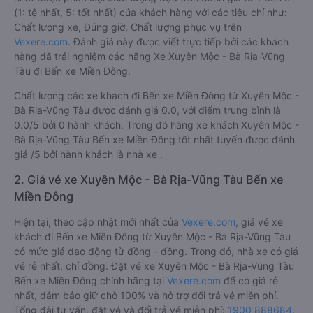
(1: tệ nhất, 5: tốt nhất) của khách hàng với các tiêu chí như:
Chất lượng xe, Đúng giờ, Chất lượng phục vụ trên
Vexere.com
. Đánh giá này được viết trực tiếp bởi các khách
hàng đã trải nghiệm các hãng Xe Xuyên Mộc - Bà Rịa-Vũng
Tàu đi Bến xe Miền Đông.
Chất lượng các xe khách đi Bến xe Miền Đông từ Xuyên Mộc -
Bà Rịa-Vũng Tàu được đánh giá 0.0, với điểm trung bình là
0.0/5 bởi 0 hành khách. Trong đó hãng xe khách Xuyên Mộc -
Bà Rịa-Vũng Tàu Bến xe Miền Đông tốt nhất tuyến được đánh
giá /5 bởi hành khách là nhà xe .
2. Giá vé xe Xuyên Mộc - Bà Rịa-Vũng Tàu Bến xe
Miền Đông
Hiện tại, theo cập nhật mới nhất của
Vexere.com
, giá vé xe
khách đi Bến xe Miền Đông từ Xuyên Mộc - Bà Rịa-Vũng Tàu
có mức giá dao động từ đồng - đồng. Trong đó, nhà xe có giá
vé rẻ nhất, chỉ đồng. Đặt vé xe Xuyên Mộc - Bà Rịa-Vũng Tàu
Bến xe Miền Đông chính hãng tại
Vexere.com
để có giá rẻ
nhất, đảm bảo giữ chỗ 100% và hỗ trợ đổi trả vé miễn phí.
Tổng đài tư vấn, đặt vé và đổi trả vé miễn phí:
1900 888684
.