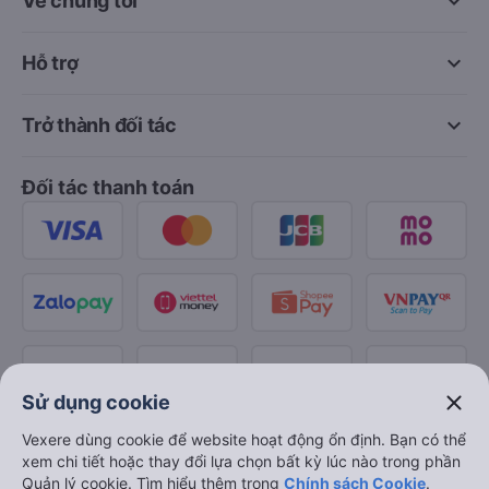
keyboard_arrow_down
Về chúng tôi
keyboard_arrow_down
Hỗ trợ
keyboard_arrow_down
Trở thành đối tác
Đối tác thanh toán
close
Sử dụng cookie
Vexere dùng cookie để website hoạt động ổn định. Bạn có thể
xem chi tiết hoặc thay đổi lựa chọn bất kỳ lúc nào trong phần
Quản lý cookie. Tìm hiểu thêm trong
Chính sách Cookie
.