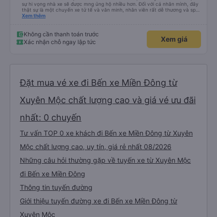
sự hi vọng nhà xe sẽ được mng ủng hộ nhiều hơn. Đối với cá nhân mình, đây
thật sự là một chuyến xe tử tế và văn minh, nhân viên rất dễ thương và sp
nhiệt tình, chăm sóc tốt và thậm chí có ưu đãi cho hssv, chuyến xe tết sv
Xem thêm
chỉ hơn 50k. Mọi thứ rất tuyệt vời và chỉ với lần đi đầu tiên mình đã cảm mến
nhà xe và con người ở đây.
Không cần thanh toán trước
Xem giá
Xác nhận chỗ ngay lập tức
Đặt mua vé xe đi Bến xe Miền Đông từ
Xuyên Mộc chất lượng cao và giá vé ưu đãi
nhất: 0 chuyến
Tư vấn TOP 0 xe khách đi Bến xe Miền Đông từ Xuyên
Mộc chất lượng cao, uy tín, giá rẻ nhất 08/2026
Những câu hỏi thường gặp về tuyến xe từ Xuyên Mộc
đi Bến xe Miền Đông
Thông tin tuyến đường
Giới thiệu tuyến đường xe đi Bến xe Miền Đông từ
Xuyên Mộc