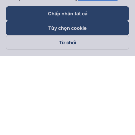
Chấp nhận tất cả
Tùy chọn cookie
Từ chối
Theo dõi chúng tôi trên
Facebook
Tiktok
Youtube
Công ty TNHH Thương Mại Dịch Vụ Vexere
Địa chỉ đăng ký kinh doanh: 8C Chữ Đồng Tử, Phường Tân
Sơn Nhất, TP. Hồ Chí Minh, Việt Nam
Địa chỉ
:
Lầu 2, toà nhà H3 Circo Hoàng Diệu, 384 Hoàng Diệu,
Phường Khánh Hội, TP Hồ Chí Minh, Việt Nam
Tầng 3, toà nhà 101 Láng Hạ, 101 Láng Hạ, Phường Láng, TP.
Hà Nội, Việt Nam
Giấy chứng nhận ĐKKD số 0315133726 do Sở KH và ĐT TP.
Hồ Chí Minh cấp lần đầu ngày 27/6/2018