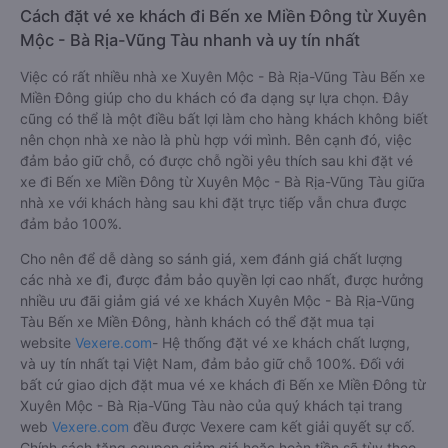
Cách đặt vé xe khách đi Bến xe Miền Đông từ Xuyên
Mộc - Bà Rịa-Vũng Tàu nhanh và uy tín nhất
Việc có rất nhiều nhà xe Xuyên Mộc - Bà Rịa-Vũng Tàu Bến xe
Miền Đông giúp cho du khách có đa dạng sự lựa chọn. Đây
cũng có thể là một điều bất lợi làm cho hàng khách không biết
nên chọn nhà xe nào là phù hợp với mình. Bên cạnh đó, việc
đảm bảo giữ chỗ, có được chỗ ngồi yêu thích sau khi đặt vé
xe đi Bến xe Miền Đông từ Xuyên Mộc - Bà Rịa-Vũng Tàu giữa
nhà xe với khách hàng sau khi đặt trực tiếp vẫn chưa được
đảm bảo 100%.
Cho nên để dễ dàng so sánh giá, xem đánh giá chất lượng
các nhà xe đi, được đảm bảo quyền lợi cao nhất, được hưởng
nhiều ưu đãi giảm giá vé xe khách Xuyên Mộc - Bà Rịa-Vũng
Tàu Bến xe Miền Đông, hành khách có thể đặt mua tại
website
Vexere.com
- Hệ thống đặt vé xe khách chất lượng,
và uy tín nhất tại Việt Nam, đảm bảo giữ chỗ 100%. Đối với
bất cứ giao dịch đặt mua vé xe khách đi Bến xe Miền Đông từ
Xuyên Mộc - Bà Rịa-Vũng Tàu nào của quý khách tại trang
web
Vexere.com
đều được Vexere cam kết giải quyết sự cố.
Chính sách tặng coupon giảm giá hoặc hoàn tiền sẽ tùy theo