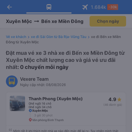
arrow_back
Tải app Vexere ngay!
Tải app Vexere
1.684
k
-30k
Mở app
Mở app
Nhận ưu đãi thành viên độc
-30k/ghế khi đặt vé máy bay qua
quyền
app
Xuyên Mộc
Bến xe Miền Đông
Chọn ngày
Vé xe khách
xe đi Sài Gòn từ Bà Rịa-Vũng Tàu
xe đi Bến xe Miền
Đông từ Xuyên Mộc
Đặt mua vé xe 3 nhà xe đi Bến xe Miền Đông từ
Xuyên Mộc chất lượng cao và giá vé ưu đãi
nhất
: 0 chuyến mỗi ngày
Vexere Team
Ngày cập nhật: 08/08/2026
Thanh Phong (Xuyên Mộc)
4.9
Ghế ngồi 16 chỗ
(46 đánh giá)
Ghế ngồi 34 chỗ
Xuyên Mộc
3 giờ 30 phút
Văn phòng Bình Thạnh
Mình rất ít khi thích một nhà xe nào đến mức để lại rv. Tuy nhiên mình thật