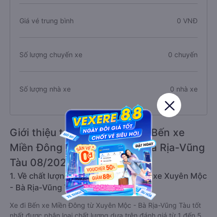
Giá vé trung bình
0 VNĐ
Số lượng chuyến xe
0 chuyến
Số lượng nhà xe
0 nhà xe
Giới thiệu tuyến đường xe đi Bến xe
Miền Đông từ Xuyên Mộc - Bà Rịa-Vũng
Tàu 08/2026
1. Về chất lượng, review, đánh giá nhà xe Xuyên Mộc
- Bà Rịa-Vũng Tàu Bến xe Miền Đông
Xe đi Bến xe Miền Đông từ Xuyên Mộc - Bà Rịa-Vũng Tàu tốt
nhất được phân loại chất lượng dựa trên đánh giá từ 1 đến 5