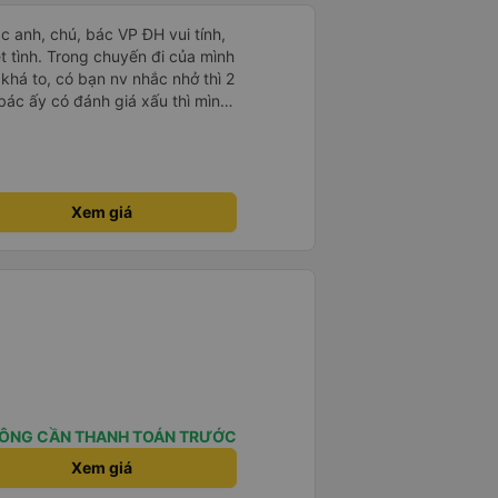
ác anh, chú, bác VP ĐH vui tính,
 chuyến đi của mình
 khá to, có bạn nv nhắc nhở thì 2
bác ấy có đánh giá xấu thì mình
hở rất đúng. 2 bác nói rất to. To
c câu chuyện các bác nói với
 ấy
ng bạn ấy nha. Nếu bạn ấy bị trừ
ủa mình, mình hỗ trợ ạ. Số mình
Xem giá
 16/1. À các bạn nữ lễ tân xinh
ơn sang đôi xong còn note là
 phòng đôi mà nằm một thì mỗi
e khách nhưng đủ để đánh giá
ÔNG CẦN THANH TOÁN TRƯỚC
Xem giá