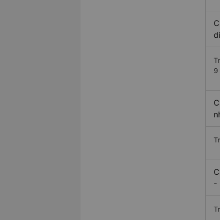
C
d
T
9 
C
n
T
C
-
T