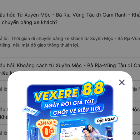
âu hỏi: Từ Xuyên Mộc - Bà Rịa-Vũng Tàu đi Cam Ranh - Khá
i chuyển bằng xe khách?
rả lời: Thời gian di chuyển bằng xe khách từ Xuyên Mộc - Bà Rịa-V
tiếng, nếu mật độ giao thông thuận lợi.
âu hỏi: Khoảng cách từ Xuyên Mộc - Bà Rịa-Vũng Tàu đi C
hiêu km nếu di chuyển bằng xe khách?
rả lời: Đoạn đường đi Cam Ranh - Khánh Hòa từ Xuyên Mộc - Bà Rịa
âu hỏi: Mỗi ngày có bao nhiêu chuyến xe khách Xuyên Mộc
 Khánh Hòa ?
rả lời: Trung bình mỗi ngày có khoảng 4 chuyến xe bắt đầu từ 8:00 