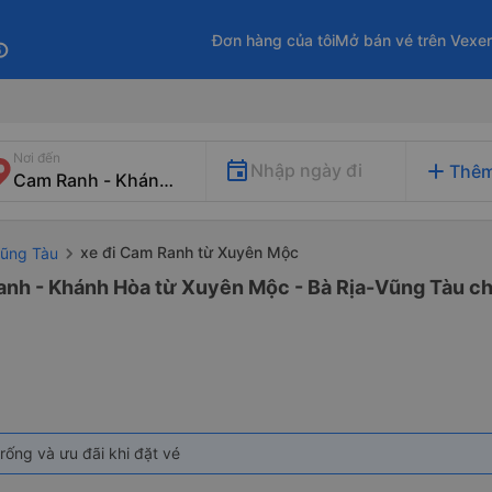
Đơn hàng của tôi
Mở bán vé trên Vexe
fo
Nơi đến
add
Nhập ngày đi
Thêm
xe đi Cam Ranh từ Xuyên Mộc
Vũng Tàu
anh - Khánh Hòa từ Xuyên Mộc - Bà Rịa-Vũng Tàu chấ
rống và ưu đãi khi đặt vé