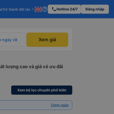
help_outline
phone
Hotline 24/7
Đăng nhập
re
Trở thành đối tác
arrow_drop_down
Xem giá
 ngày về
t lượng cao và giá vé ưu đãi
Xem bộ lọc chuyến phổ biến
Chọn ngày