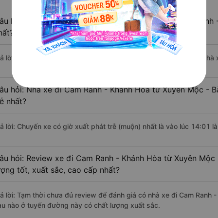
âu hỏi: Nhà xe đi Xuyên Mộc - Bà Rịa-Vũng Tàu Cam Ranh 
hất?
rả lời: Chuyến xe có giờ xuất phát sớm nhất vào lúc 8:00 là của nhà
âu hỏi: Nhà xe đi Cam Ranh - Khánh Hòa từ Xuyên Mộc - B
rễ nhất?
rả lời: Chuyến xe có giờ xuất phát trễ (muộn) nhất là vào lúc 14:01 
âu hỏi: Review xe đi Cam Ranh - Khánh Hòa từ Xuyên Mộc 
ượng tốt, xuất sắc, cao cấp nhất?
rả lời: Tạm thời chưa đủ review để đánh giá có nhà xe đi Cam Ranh
àu nào ở tuyến đường này có chất lượng xuất sắc.