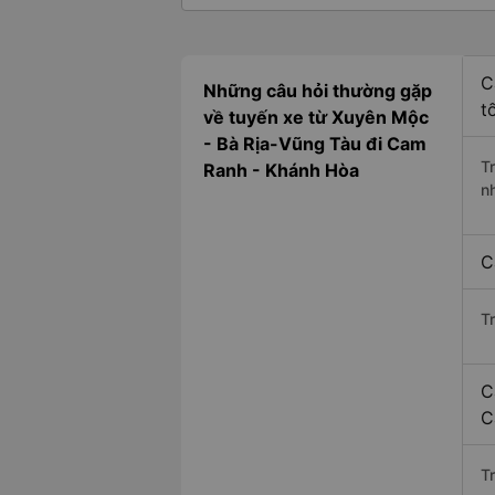
C
Những câu hỏi thường gặp
t
về tuyến xe từ Xuyên Mộc
- Bà Rịa-Vũng Tàu đi Cam
T
Ranh - Khánh Hòa
n
C
T
C
C
Tr