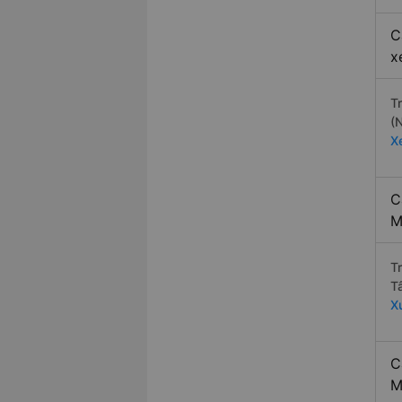
C
x
T
(
X
C
M
T
T
X
C
M