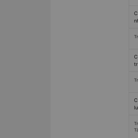
C
n
T
C
t
T
C
l
T
T