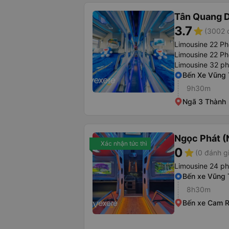
Tân Quang 
3.7
star
(3002 
Limousine 22 P
Limousine 22 Ph
Limousine 32 p
Bến Xe Vũng 
9h30m
Ngã 3 Thành
Ngọc Phát (
Xác nhận tức thì
0
star
(0 đánh g
Limousine 24 p
Bến xe Vũng 
8h30m
Bến xe Cam 