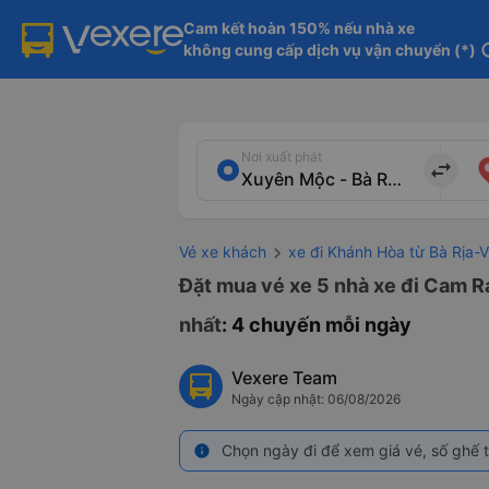
Cam kết hoàn 150% nếu nhà xe

không cung cấp dịch vụ vận chuyển (*)
in
Nơi xuất phát
import_export
Vé xe khách
xe đi Khánh Hòa từ Bà Rịa-
Đặt mua vé xe 5 nhà xe đi Cam R
nhất
: 4 chuyến mỗi ngày
Vexere Team
Ngày cập nhật: 06/08/2026
Chọn ngày đi để xem giá vé, số ghế t
info