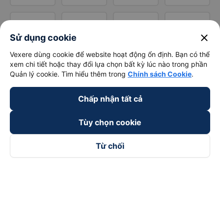
close
Sử dụng cookie
Vexere dùng cookie để website hoạt động ổn định. Bạn có thể
xem chi tiết hoặc thay đổi lựa chọn bất kỳ lúc nào trong phần
Quản lý cookie. Tìm hiểu thêm trong
Chính sách Cookie
.
Chấp nhận tất cả
Tùy chọn cookie
Từ chối
Theo dõi chúng tôi trên
Facebook
Tiktok
Youtube
Công ty TNHH Thương Mại Dịch Vụ Vexere