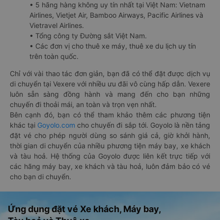
• 5 hãng hàng không uy tín nhất tại Việt Nam: Vietnam
Airlines, Vietjet Air, Bamboo Airways, Pacific Airlines và
Vietravel Airlines.
• Tổng công ty Đường sắt Việt Nam.
• Các đơn vị cho thuê xe máy, thuê xe du lịch uy tín
trên toàn quốc.
Chỉ với vài thao tác đơn giản, bạn đã có thể đặt được dịch vụ
di chuyển tại Vexere với nhiều ưu đãi vô cùng hấp dẫn. Vexere
luôn sẵn sàng đồng hành và mang đến cho bạn những
chuyến đi thoải mái, an toàn và trọn vẹn nhất.
Bên cạnh đó, bạn có thể tham khảo thêm các phương tiện
khác tại
Goyolo.com
cho chuyến đi sắp tới. Goyolo là nền tảng
đặt vé cho phép người dùng so sánh giá cả, giờ khởi hành,
thời gian di chuyển của nhiều phương tiện máy bay, xe khách
và tàu hoả. Hệ thống của Goyolo được liên kết trực tiếp với
các hãng máy bay, xe khách và tàu hoả, luôn đảm bảo có vé
cho bạn di chuyển.
Ứng dụng đặt vé Xe khách, Máy bay,