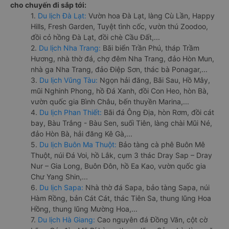
cho chuyến đi sắp tới:
1.
Du lịch Đà Lạt:
Vườn hoa Đà Lạt, làng Cù Lần, Happy
Hills, Fresh Garden, Tuyệt tình cốc, vườn thú Zoodoo,
đồi cỏ hồng Đà Lạt, đồi chè Cầu Đất,...
2.
Du lịch Nha Trang:
Bãi biển Trần Phú, tháp Trầm
Hương, nhà thờ đá, chợ đêm Nha Trang, đảo Hòn Mun,
nhà ga Nha Trang, đảo Điệp Sơn, thác bà Ponagar,...
3.
Du lịch Vũng Tàu:
Ngọn hải đăng, Bãi Sau, Hồ Mây,
mũi Nghinh Phong, hồ Đá Xanh, đồi Con Heo, hòn Bà,
vườn quốc gia Bình Châu, bến thuyền Marina,...
4.
Du lịch Phan Thiết:
Bãi đá Ông Địa, hòn Rơm, đồi cát
bay, Bàu Trắng - Bàu Sen, suối Tiên, làng chài Mũi Né,
đảo Hòn Bà, hải đăng Kê Gà,...
5.
Du lịch Buôn Ma Thuột:
Bảo tàng cà phê Buôn Mê
Thuột, núi Đá Voi, hồ Lắk, cụm 3 thác Dray Sap – Dray
Nur – Gia Long, Buôn Đôn, hồ Ea Kao, vườn quốc gia
Chư Yang Shin,...
6.
Du lịch Sapa:
Nhà thờ đá Sapa, bảo tàng Sapa, núi
Hàm Rồng, bản Cát Cát, thác Tiên Sa, thung lũng Hoa
Hồng, thung lũng Mường Hoa,...
7.
Du lịch Hà Giang:
Cao nguyên đá Đồng Văn, cột cờ