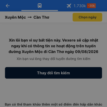
arrow_back
Tải app Vexere ngay!
Tải app Vexere
1.730
k
-30k
Mở app
Mở app
Nhận ưu đãi thành viên độc
-30k/ghế khi đặt vé máy bay qua
quyền
app
Xuyên Mộc
Cần Thơ
Chọn ngày
Xin lỗi bạn vì sự bất tiện này. Vexere sẽ cập nhật
ngay khi có thông tin xe hoạt động trên tuyến
đường Xuyên Mộc đi Cần Thơ ngày 09/08/2026
Xin bạn vui lòng thay đổi tuyến đường tìm kiếm
Thay đổi tìm kiếm
Bạn có thể tham khảo thêm một số điểm đến hấp dẫn khác