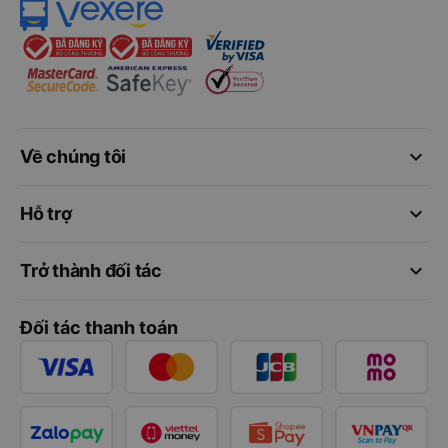
keyboard_arrow_down
Về chúng tôi
keyboard_arrow_down
Hỗ trợ
keyboard_arrow_down
Trở thành đối tác
Đối tác thanh toán