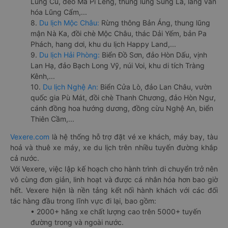
Lũng Cú, đèo Mã Pí Lèng, thung lũng Sủng Là, làng văn
hóa Lũng Cẩm,...
8.
Du lịch Mộc Châu:
Rừng thông Bản Áng, thung lũng
mận Nà Ka, đồi chè Mộc Châu, thác Dải Yếm, bản Pa
Phách, hang dơi, khu du lịch Happy Land,...
9.
Du lịch Hải Phòng:
Biển Đồ Sơn, đảo Hòn Dấu, vịnh
Lan Hạ, đảo Bạch Long Vỹ, núi Voi, khu di tích Tràng
Kênh,...
10.
Du lịch Nghệ An:
Biển Cửa Lò, đảo Lan Châu, vườn
quốc gia Pù Mát, đồi chè Thanh Chương, đảo Hòn Ngư,
cánh đồng hoa hướng dương, đồng cừu Nghệ An, biển
Thiên Cầm,...
Vexere.com
là hệ thống hỗ trợ đặt vé xe khách, máy bay, tàu
hoả và thuê xe máy, xe du lịch trên nhiều tuyến đường khắp
cả nước.
Với Vexere, việc lập kế hoạch cho hành trình di chuyển trở nên
vô cùng đơn giản, linh hoạt và được cá nhân hóa hơn bao giờ
hết. Vexere hiện là nền tảng kết nối hành khách với các đối
tác hàng đầu trong lĩnh vực đi lại, bao gồm:
• 2000+ hãng xe chất lượng cao trên 5000+ tuyến
đường trong và ngoài nước.