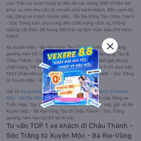
cao. Trên xe được trang bị đầy đủ các trang thiết bị hiện đại
phục vụ cho nhu cầu di chuyển của hành khách. Bên cạnh đó,
các hãng xe khách Xuyên Mộc - Bà Rịa-Vũng Tàu Châu Thành
- Sóc Trăng luôn chú trọng đến chất lượng dịch vụ, không
ngừng cải thiện để mang đến trải nghiệm hoàn hảo cho hành
khách.
Xe Xuyên Mộc - Bà Rịa-Vũng Tàu Châu Thành - Sóc Trăng
giường nằm tốt nhất: Xe từ Xuyên Mộc - Bà Rịa-Vũng Tàu đi
Châu Thành - Sóc Trăng giường nằm được đánh giá chung
chất lượng Tốt với điểm đánh giá trung bình từ 4.1/5 dựa trên
1657 phản hồi của hành khách Xe về Châu Thành - Sóc Trăng
từ Xuyên Mộc - Bà Rịa-Vũng Tàu.
Giá vé
xe giường nằm đi Châu Thành - Sóc Trăng từ Xuyên
Mộc - Bà Rịa-Vũng Tàu
rẻ nhất là 340000VND của hãng xe
Tuấn Hiệp. Tùy thuộc vào chương trình khuyến mãi, giá vé Xe
Xuyên Mộc - Bà Rịa-Vũng Tàu đi Châu Thành - Sóc Trăng
giường nằm này có thể sẽ rẻ hơn.
Tư vấn TOP 1 xe khách đi Châu Thành -
Sóc Trăng từ Xuyên Mộc - Bà Rịa-Vũng