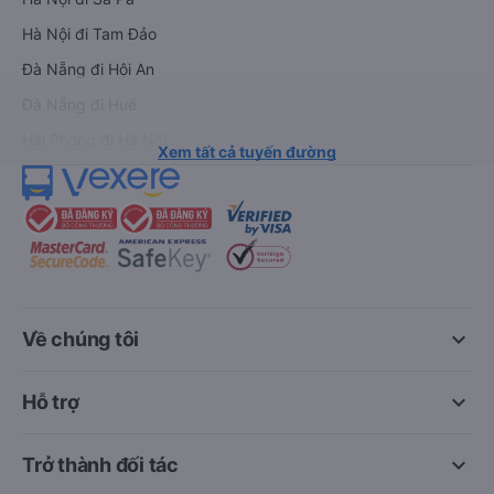
Hà Nội đi Tam Đảo
Đà Nẵng đi Hội An
Đà Nẵng đi Huế
Hải Phòng đi Hà Nội
Xem tất cả tuyến đường
keyboard_arrow_down
Về chúng tôi
keyboard_arrow_down
Hỗ trợ
keyboard_arrow_down
Trở thành đối tác