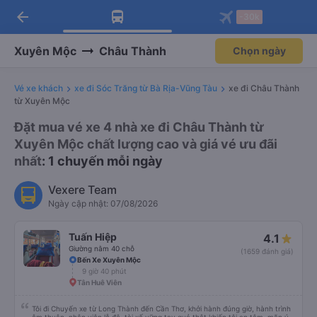
arrow_back
Tải app Vexere ngay!
Tải app Vexere
-30k
Mở app
Mở app
Nhận ưu đãi thành viên độc
-30k/ghế khi đặt vé máy bay qua
quyền
app
Xuyên Mộc
Châu Thành
Chọn ngày
Vé xe khách
xe đi Sóc Trăng từ Bà Rịa-Vũng Tàu
xe đi Châu Thành
từ Xuyên Mộc
Đặt mua vé xe 4 nhà xe đi Châu Thành từ
Xuyên Mộc chất lượng cao và giá vé ưu đãi
nhất
: 1 chuyến mỗi ngày
Vexere Team
Ngày cập nhật: 07/08/2026
Tuấn Hiệp
4.1
Giường nằm 40 chỗ
(1659 đánh giá)
Bến Xe Xuyên Mộc
9 giờ 40 phút
Tân Huê Viên
Tôi đi Chuyến xe từ Long Thành đến Cần Thơ, khởi hành đúng giờ, hành trình