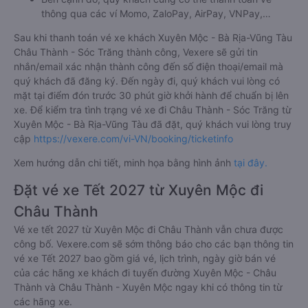
thông qua các ví Momo, ZaloPay, AirPay, VNPay,…
Sau khi thanh toán vé xe khách Xuyên Mộc - Bà Rịa-Vũng Tàu
Châu Thành - Sóc Trăng thành công, Vexere sẽ gửi tin
nhắn/email xác nhận thành công đến số điện thoại/email mà
quý khách đã đăng ký. Đến ngày đi, quý khách vui lòng có
mặt tại điểm đón trước 30 phút giờ khởi hành để chuẩn bị lên
xe. Để kiểm tra tình trạng vé xe đi Châu Thành - Sóc Trăng từ
Xuyên Mộc - Bà Rịa-Vũng Tàu đã đặt, quý khách vui lòng truy
cập
https://vexere.com/vi-VN/booking/ticketinfo
Xem hướng dẫn chi tiết, minh họa bằng hình ảnh
tại đây.
Đặt vé xe Tết 2027 từ Xuyên Mộc đi
Châu Thành
Vé xe tết 2027 từ Xuyên Mộc đi Châu Thành vẫn chưa được
công bố. Vexere.com sẽ sớm thông báo cho các bạn thông tin
vé xe Tết 2027 bao gồm giá vé, lịch trình, ngày giờ bán vé
của các hãng xe khách đi tuyến đường Xuyên Mộc - Châu
Thành và Châu Thành - Xuyên Mộc ngay khi có thông tin từ
các hãng xe.