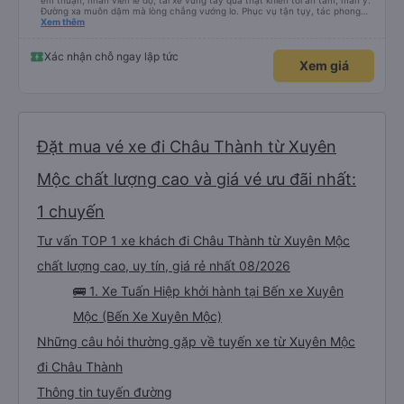
êm thuận, nhân viên lễ độ, tài xế vững tay quả thật khiến tôi an tâm, mãn ý.
Đường xa muôn dặm mà lòng chẳng vướng lo. Phục vụ tận tụy, tác phong
nghiêm cẩn, hiếm thấy giữa thời buổi kim tiền vội vã. Xã hội loạn đạo. Xin gửi
Xem thêm
lời tán dương chân thành, kính chúc nhà xe ngày một hưng thịnh, vạn lộ bình
an.”
Xác nhận chỗ ngay lập tức
Xem giá
Đặt mua vé xe đi Châu Thành từ Xuyên
Mộc chất lượng cao và giá vé ưu đãi nhất:
1 chuyến
Tư vấn TOP 1 xe khách đi Châu Thành từ Xuyên Mộc
chất lượng cao, uy tín, giá rẻ nhất 08/2026
🚌 1. Xe Tuấn Hiệp khởi hành tại Bến xe Xuyên
Mộc (Bến Xe Xuyên Mộc)
Những câu hỏi thường gặp về tuyến xe từ Xuyên Mộc
đi Châu Thành
Thông tin tuyến đường