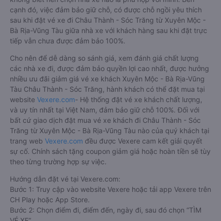
cạnh đó, việc đảm bảo giữ chỗ, có được chỗ ngồi yêu thích
sau khi đặt vé xe đi Châu Thành - Sóc Trăng từ Xuyên Mộc -
Bà Rịa-Vũng Tàu giữa nhà xe với khách hàng sau khi đặt trực
tiếp vẫn chưa được đảm bảo 100%.
Cho nên để dễ dàng so sánh giá, xem đánh giá chất lượng
các nhà xe đi, được đảm bảo quyền lợi cao nhất, được hưởng
nhiều ưu đãi giảm giá vé xe khách Xuyên Mộc - Bà Rịa-Vũng
Tàu Châu Thành - Sóc Trăng, hành khách có thể đặt mua tại
website
Vexere.com
- Hệ thống đặt vé xe khách chất lượng,
và uy tín nhất tại Việt Nam, đảm bảo giữ chỗ 100%. Đối với
bất cứ giao dịch đặt mua vé xe khách đi Châu Thành - Sóc
Trăng từ Xuyên Mộc - Bà Rịa-Vũng Tàu nào của quý khách tại
trang web
Vexere.com
đều được Vexere cam kết giải quyết
sự cố. Chính sách tặng coupon giảm giá hoặc hoàn tiền sẽ tùy
theo từng trường hợp sự việc.
Hướng dẫn đặt vé tại Vexere.com:
Bước 1: Truy cập vào website Vexere hoặc tải app Vexere trên
CH Play hoặc App Store.
Bước 2: Chọn điểm đi, điểm đến, ngày đi, sau đó chọn “TÌM
VÉ XE”.