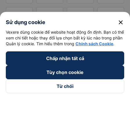
close
Sử dụng cookie
Vexere dùng cookie để website hoạt động ổn định. Bạn có thể
xem chi tiết hoặc thay đổi lựa chọn bất kỳ lúc nào trong phần
Quản lý cookie. Tìm hiểu thêm trong
Chính sách Cookie
.
Chấp nhận tất cả
Tùy chọn cookie
Từ chối
Theo dõi chúng tôi trên
Facebook
Tiktok
Youtube
Công ty TNHH Thương Mại Dịch Vụ Vexere