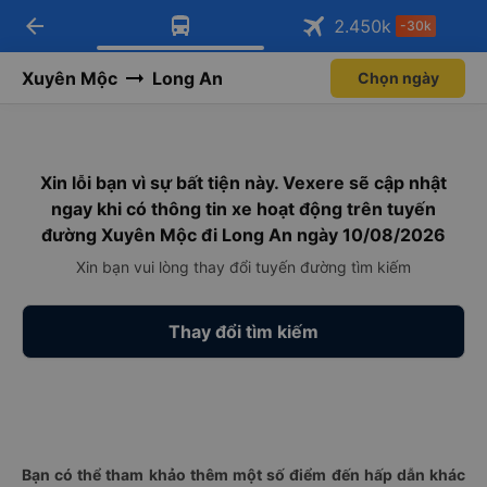
arrow_back
Tải app Vexere ngay!
Tải app Vexere
2.450
k
-30k
Mở app
Mở app
Nhận ưu đãi thành viên độc
-30k/ghế khi đặt vé máy bay qua
quyền
app
Xuyên Mộc
Long An
Chọn ngày
Xin lỗi bạn vì sự bất tiện này. Vexere sẽ cập nhật
ngay khi có thông tin xe hoạt động trên tuyến
đường Xuyên Mộc đi Long An ngày 10/08/2026
Xin bạn vui lòng thay đổi tuyến đường tìm kiếm
Thay đổi tìm kiếm
Bạn có thể tham khảo thêm một số điểm đến hấp dẫn khác