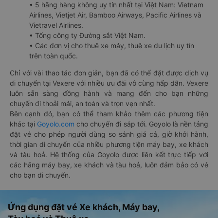
• 5 hãng hàng không uy tín nhất tại Việt Nam: Vietnam
Airlines, Vietjet Air, Bamboo Airways, Pacific Airlines và
Vietravel Airlines.
• Tổng công ty Đường sắt Việt Nam.
• Các đơn vị cho thuê xe máy, thuê xe du lịch uy tín
trên toàn quốc.
Chỉ với vài thao tác đơn giản, bạn đã có thể đặt được dịch vụ
di chuyển tại Vexere với nhiều ưu đãi vô cùng hấp dẫn. Vexere
luôn sẵn sàng đồng hành và mang đến cho bạn những
chuyến đi thoải mái, an toàn và trọn vẹn nhất.
Bên cạnh đó, bạn có thể tham khảo thêm các phương tiện
khác tại
Goyolo.com
cho chuyến đi sắp tới. Goyolo là nền tảng
đặt vé cho phép người dùng so sánh giá cả, giờ khởi hành,
thời gian di chuyển của nhiều phương tiện máy bay, xe khách
và tàu hoả. Hệ thống của Goyolo được liên kết trực tiếp với
các hãng máy bay, xe khách và tàu hoả, luôn đảm bảo có vé
cho bạn di chuyển.
Ứng dụng đặt vé Xe khách, Máy bay,