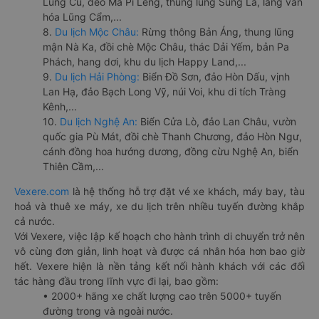
Lũng Cú, đèo Mã Pí Lèng, thung lũng Sủng Là, làng văn
hóa Lũng Cẩm,...
8.
Du lịch Mộc Châu:
Rừng thông Bản Áng, thung lũng
mận Nà Ka, đồi chè Mộc Châu, thác Dải Yếm, bản Pa
Phách, hang dơi, khu du lịch Happy Land,...
9.
Du lịch Hải Phòng:
Biển Đồ Sơn, đảo Hòn Dấu, vịnh
Lan Hạ, đảo Bạch Long Vỹ, núi Voi, khu di tích Tràng
Kênh,...
10.
Du lịch Nghệ An:
Biển Cửa Lò, đảo Lan Châu, vườn
quốc gia Pù Mát, đồi chè Thanh Chương, đảo Hòn Ngư,
cánh đồng hoa hướng dương, đồng cừu Nghệ An, biển
Thiên Cầm,...
Vexere.com
là hệ thống hỗ trợ đặt vé xe khách, máy bay, tàu
hoả và thuê xe máy, xe du lịch trên nhiều tuyến đường khắp
cả nước.
Với Vexere, việc lập kế hoạch cho hành trình di chuyển trở nên
vô cùng đơn giản, linh hoạt và được cá nhân hóa hơn bao giờ
hết. Vexere hiện là nền tảng kết nối hành khách với các đối
tác hàng đầu trong lĩnh vực đi lại, bao gồm:
• 2000+ hãng xe chất lượng cao trên 5000+ tuyến
đường trong và ngoài nước.