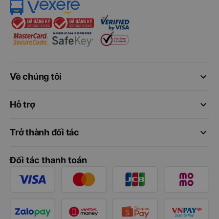
keyboard_arrow_down
Về chúng tôi
keyboard_arrow_down
Hỗ trợ
keyboard_arrow_down
Trở thành đối tác
Đối tác thanh toán