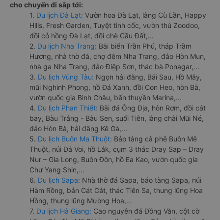
cho chuyến đi sắp tới:
1.
Du lịch Đà Lạt:
Vườn hoa Đà Lạt, làng Cù Lần, Happy
Hills, Fresh Garden, Tuyệt tình cốc, vườn thú Zoodoo,
đồi cỏ hồng Đà Lạt, đồi chè Cầu Đất,...
2.
Du lịch Nha Trang:
Bãi biển Trần Phú, tháp Trầm
Hương, nhà thờ đá, chợ đêm Nha Trang, đảo Hòn Mun,
nhà ga Nha Trang, đảo Điệp Sơn, thác bà Ponagar,...
3.
Du lịch Vũng Tàu:
Ngọn hải đăng, Bãi Sau, Hồ Mây,
mũi Nghinh Phong, hồ Đá Xanh, đồi Con Heo, hòn Bà,
vườn quốc gia Bình Châu, bến thuyền Marina,...
4.
Du lịch Phan Thiết:
Bãi đá Ông Địa, hòn Rơm, đồi cát
bay, Bàu Trắng - Bàu Sen, suối Tiên, làng chài Mũi Né,
đảo Hòn Bà, hải đăng Kê Gà,...
5.
Du lịch Buôn Ma Thuột:
Bảo tàng cà phê Buôn Mê
Thuột, núi Đá Voi, hồ Lắk, cụm 3 thác Dray Sap – Dray
Nur – Gia Long, Buôn Đôn, hồ Ea Kao, vườn quốc gia
Chư Yang Shin,...
6.
Du lịch Sapa:
Nhà thờ đá Sapa, bảo tàng Sapa, núi
Hàm Rồng, bản Cát Cát, thác Tiên Sa, thung lũng Hoa
Hồng, thung lũng Mường Hoa,...
7.
Du lịch Hà Giang:
Cao nguyên đá Đồng Văn, cột cờ