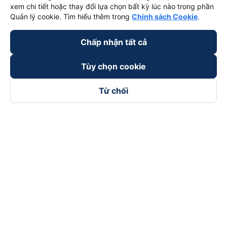
xem chi tiết hoặc thay đổi lựa chọn bất kỳ lúc nào trong phần
Quản lý cookie. Tìm hiểu thêm trong
Chính sách Cookie
.
Chấp nhận tất cả
Tùy chọn cookie
Từ chối
Theo dõi chúng tôi trên
Facebook
Tiktok
Youtube
Công ty TNHH Thương Mại Dịch Vụ Vexere
Địa chỉ đăng ký kinh doanh: 8C Chữ Đồng Tử, Phường Tân
Sơn Nhất, TP. Hồ Chí Minh, Việt Nam
Địa chỉ
:
Lầu 2, toà nhà H3 Circo Hoàng Diệu, 384 Hoàng Diệu,
Phường Khánh Hội, TP Hồ Chí Minh, Việt Nam
Tầng 3, toà nhà 101 Láng Hạ, 101 Láng Hạ, Phường Láng, TP.
Hà Nội, Việt Nam