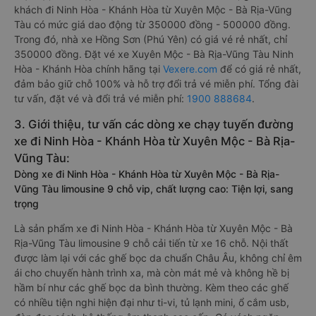
khách đi Ninh Hòa - Khánh Hòa từ Xuyên Mộc - Bà Rịa-Vũng
Tàu có mức giá dao động từ 350000 đồng - 500000 đồng.
Trong đó, nhà xe Hồng Sơn (Phú Yên) có giá vé rẻ nhất, chỉ
350000 đồng. Đặt vé xe Xuyên Mộc - Bà Rịa-Vũng Tàu Ninh
Hòa - Khánh Hòa chính hãng tại
Vexere.com
để có giá rẻ nhất,
đảm bảo giữ chỗ 100% và hỗ trợ đổi trả vé miễn phí. Tổng đài
tư vấn, đặt vé và đổi trả vé miễn phí:
1900 888684
.
3. Giới thiệu, tư vấn các dòng xe chạy tuyến đường
xe đi Ninh Hòa - Khánh Hòa từ Xuyên Mộc - Bà Rịa-
Vũng Tàu:
Dòng xe đi Ninh Hòa - Khánh Hòa từ Xuyên Mộc - Bà Rịa-
Vũng Tàu limousine 9 chỗ vip, chất lượng cao: Tiện lợi, sang
trọng
Là sản phẩm xe đi Ninh Hòa - Khánh Hòa từ Xuyên Mộc - Bà
Rịa-Vũng Tàu limousine 9 chỗ cải tiến từ xe 16 chỗ. Nội thất
được làm lại với các ghế bọc da chuẩn Châu Âu, không chỉ êm
ái cho chuyến hành trình xa, mà còn mát mẻ và không hề bị
hầm bí như các ghế bọc da bình thường. Kèm theo các ghế
có nhiều tiện nghi hiện đại như ti-vi, tủ lạnh mini, ổ cắm usb,