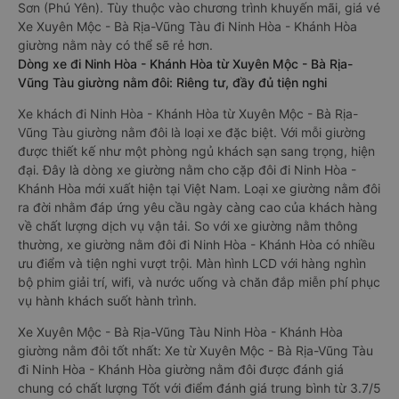
Sơn (Phú Yên). Tùy thuộc vào chương trình khuyến mãi, giá vé
Xe Xuyên Mộc - Bà Rịa-Vũng Tàu đi Ninh Hòa - Khánh Hòa
giường nằm này có thể sẽ rẻ hơn.
Dòng xe đi Ninh Hòa - Khánh Hòa từ Xuyên Mộc - Bà Rịa-
Vũng Tàu giường nằm đôi: Riêng tư, đầy đủ tiện nghi
Xe khách đi Ninh Hòa - Khánh Hòa từ Xuyên Mộc - Bà Rịa-
Vũng Tàu giường nằm đôi là loại xe đặc biệt. Với mỗi giường
được thiết kế như một phòng ngủ khách sạn sang trọng, hiện
đại. Đây là dòng xe giường nằm cho cặp đôi đi Ninh Hòa -
Khánh Hòa mới xuất hiện tại Việt Nam. Loại xe giường nằm đôi
ra đời nhằm đáp ứng yêu cầu ngày càng cao của khách hàng
về chất lượng dịch vụ vận tải. So với xe giường nằm thông
thường, xe giường nằm đôi đi Ninh Hòa - Khánh Hòa có nhiều
ưu điểm và tiện nghi vượt trội. Màn hình LCD với hàng nghìn
bộ phim giải trí, wifi, và nước uống và chăn đắp miễn phí phục
vụ hành khách suốt hành trình.
Xe Xuyên Mộc - Bà Rịa-Vũng Tàu Ninh Hòa - Khánh Hòa
giường nằm đôi tốt nhất: Xe từ Xuyên Mộc - Bà Rịa-Vũng Tàu
đi Ninh Hòa - Khánh Hòa giường nằm đôi được đánh giá
chung có chất lượng Tốt với điểm đánh giá trung bình từ 3.7/5