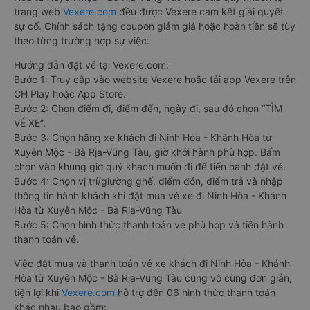
trang web
Vexere.com
đều được Vexere cam kết giải quyết
sự cố. Chính sách tặng coupon giảm giá hoặc hoàn tiền sẽ tùy
theo từng trường hợp sự việc.
Hướng dẫn đặt vé tại Vexere.com:
Bước 1: Truy cập vào website Vexere hoặc tải app Vexere trên
CH Play hoặc App Store.
Bước 2: Chọn điểm đi, điểm đến, ngày đi, sau đó chọn “TÌM
VÉ XE”.
Bước 3: Chọn hãng xe khách đi Ninh Hòa - Khánh Hòa từ
Xuyên Mộc - Bà Rịa-Vũng Tàu, giờ khởi hành phù hợp. Bấm
chọn vào khung giờ quý khách muốn đi để tiến hành đặt vé.
Bước 4: Chọn vị trí/giường ghế, điểm đón, điểm trả và nhập
thông tin hành khách khi đặt mua vé xe đi Ninh Hòa - Khánh
Hòa từ Xuyên Mộc - Bà Rịa-Vũng Tàu
Bước 5: Chọn hình thức thanh toán vé phù hợp và tiến hành
thanh toán vé.
Việc đặt mua và thanh toán vé xe khách đi Ninh Hòa - Khánh
Hòa từ Xuyên Mộc - Bà Rịa-Vũng Tàu cũng vô cùng đơn giản,
tiện lợi khi
Vexere.com
hỗ trợ đến 06 hình thức thanh toán
khác nhau bao gồm: