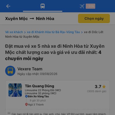
arrow_back
Tải app Vexere ngay!
Tải app Vexere
-30k
Mở app
Mở app
Nhận ưu đãi thành viên độc
-30k/ghế khi đặt vé máy bay qua
quyền
app
Xuyên Mộc
Ninh Hòa
Chọn ngày
Vé xe khách
xe đi Khánh Hòa từ Bà Rịa-Vũng Tàu
xe đi Dốc Lết
Ninh Hòa từ Xuyên Mộc
Đặt mua vé xe 5 nhà xe đi Ninh Hòa từ Xuyên
Mộc chất lượng cao và giá vé ưu đãi nhất
: 4
chuyến mỗi ngày
Vexere Team
Ngày cập nhật: 09/08/2026
Tân Quang Dũng
3.7
Limousine 22 Phòng Đôi (WC)
(3005 đánh giá)
Limousine 32 phòng (WC)
Bến Xe Vũng Tàu
9 giờ 30 phút
Ngã 3 Thành
Các bạn nữ lễ tân xinh iu. Các anh, chú, bác VP ĐH vui tính, quan tâm khách,