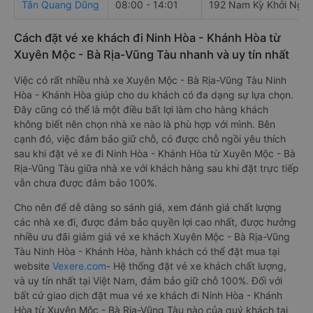
Tân Quang Dũng
08:00 - 14:01
192 Nam Kỳ Khởi Nghĩ
Cách đặt vé xe khách đi Ninh Hòa - Khánh Hòa từ
Xuyên Mộc - Bà Rịa-Vũng Tàu nhanh và uy tín nhất
Việc có rất nhiều nhà xe Xuyên Mộc - Bà Rịa-Vũng Tàu Ninh
Hòa - Khánh Hòa giúp cho du khách có đa dạng sự lựa chọn.
Đây cũng có thể là một điều bất lợi làm cho hàng khách
không biết nên chọn nhà xe nào là phù hợp với mình. Bên
cạnh đó, việc đảm bảo giữ chỗ, có được chỗ ngồi yêu thích
sau khi đặt vé xe đi Ninh Hòa - Khánh Hòa từ Xuyên Mộc - Bà
Rịa-Vũng Tàu giữa nhà xe với khách hàng sau khi đặt trực tiếp
vẫn chưa được đảm bảo 100%.
Cho nên để dễ dàng so sánh giá, xem đánh giá chất lượng
các nhà xe đi, được đảm bảo quyền lợi cao nhất, được hưởng
nhiều ưu đãi giảm giá vé xe khách Xuyên Mộc - Bà Rịa-Vũng
Tàu Ninh Hòa - Khánh Hòa, hành khách có thể đặt mua tại
website
Vexere.com
- Hệ thống đặt vé xe khách chất lượng,
và uy tín nhất tại Việt Nam, đảm bảo giữ chỗ 100%. Đối với
bất cứ giao dịch đặt mua vé xe khách đi Ninh Hòa - Khánh
Hòa từ Xuyên Mộc - Bà Rịa-Vũng Tàu nào của quý khách tại