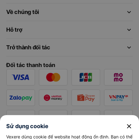
keyboard_arrow_down
Về chúng tôi
keyboard_arrow_down
Hỗ trợ
keyboard_arrow_down
Trở thành đối tác
Đối tác thanh toán
close
Sử dụng cookie
Vexere dùng cookie để website hoạt động ổn định. Bạn có thể