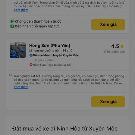
vui vẻ, nhiệt tình. Trong chuyến đi của mình có 2 gia đình bác lớn tuổi nc khá
to, có bạn nv nhắc nhở thì 2 bác mắng lại bạn ấy. Nếu 2 bác ấy có đánh giá
xấu thì mình ngược lại nha. Bạn ấy nhắc nhở rất đúng. 2 bác nói rất to. To
Xem thêm
đến lỗi mình ngủ còn mơ được câu chuyện các bác nói với nhau xuất hiện
trong giấc mơ của mình luôn. Nên nếu bạn ấy bị phản ánh thì đừng trừ lương
bạn ấy nha. Nếu bạn ấy bị trừ thì bảo bạn ấy liên hệ sđt của mình, mình hỗ
Không cần thanh toán trước
Xem giá
trợ ạ. Số mình đuôi 666, chuyến ĐH-NT ngày 16/1. À các bạn nữ lễ tân xinh
Xác nhận chỗ ngay lập tức
iu còn đổi cho mình phòng đơn sang đôi xong còn note là (một mình) yêu
luôn. Nhưng phòng đôi mà nằm một thì mỗi lần xe rẽ 1 cái là ✈️ Ít đi xe khách
nhưng đủ để đánh giá 10/10.
Hồng Sơn (Phú Yên)
4.5
Limousine giường nằm 34 chỗ
(1798 đánh giá)
Bến xe khách huyện Xuyên Mộc
6 giờ 27 phút
Ninh Hòa (Dọc Quốc Lộ 1A)
Trải nghiệm rất tốt. Giường rộng rãi, có gối ôm, có đèn ngủ, đèn trong phòng
để đọc sách được. Drap giường và mền đều rất sạch sẽ gọn gàng. Xe tiện
nghi, chạy êm. Bác tài và các anh nhân viên cũng thân thiện lịch sự. Có xe
trung chuyển về nội thành thành phố tuy hoà rất tiện. Giá vé hợp lý. Nói
Xem thêm
chung là mình rất ưng ý, cảm ơn nhà xe.
Xem giá
Đặt mua vé xe đi Ninh Hòa từ Xuyên Mộc