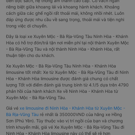
đèn đọc sách, hệ thống âm thanh cao cấp. Có vách ngăn
riêng biệt giữa khoang lái và khoang hành khách. Khoảng
cách giữa các ghế ngồi rất thoải mái, không nhồi nhét. Luôn
đáp ứng được nhu cầu về sang trọng, thoải mái và tiện nghi
trong việc di chuyển.
Đây là loại xe Xuyên Mộc - Bà Rịa-Vũng Tàu Ninh Hòa - Khánh
Hòa có hỗ trợ đón/trả tận nơi miễn phí tại nội thành Xuyên Mộc
- Bà Rịa-Vũng Tàu và nội thành Ninh Hòa - Khánh Hòa, rất
thuận tiện cho du khách.
Xe Xuyên Mộc - Bà Rịa-Vũng Tàu Ninh Hòa - Khánh Hòa
limousine tốt nhất: Xe từ Xuyên Mộc - Bà Rịa-Vũng Tàu đi Ninh
Hòa - Khánh Hòa limousine được đánh giá chung có chất
lượng Tốt với điểm đánh giá trung bình từ 4.1/5 dựa trên 4790
phản hồi của hành khách Xe về Ninh Hòa - Khánh Hòa từ
Xuyên Mộc - Bà Rịa-Vũng Tàu.
Giá vé
xe limousine đi Ninh Hòa - Khánh Hòa từ Xuyên Mộc -
Bà Rịa-Vũng Tàu
rẻ nhất là 350000VND của hãng xe Hồng
Sơn (Phú Yên). Tùy thuộc vào vị trí ngồi của bạn và chương
trình khuyến mãi, giá vé Xe Xuyên Mộc - Bà Rịa-Vũng Tàu đi
Ninh Hòa - Khánh Hòa limousine này có thể sẽ rẻ hơn