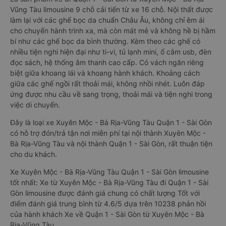
Vũng Tàu limousine 9 chỗ cải tiến từ xe 16 chỗ. Nội thất được
làm lại với các ghế bọc da chuẩn Châu Âu, không chỉ êm ái
cho chuyến hành trình xa, mà còn mát mẻ và không hề bị hầm
bí như các ghế bọc da bình thường. Kèm theo các ghế có
nhiều tiện nghi hiện đại như ti-vi, tủ lạnh mini, ổ cắm usb, đèn
đọc sách, hệ thống âm thanh cao cấp. Có vách ngăn riêng
biệt giữa khoang lái và khoang hành khách. Khoảng cách
giữa các ghế ngồi rất thoải mái, không nhồi nhét. Luôn đáp
ứng được nhu cầu về sang trọng, thoải mái và tiện nghi trong
việc di chuyển.
Đây là loại xe Xuyên Mộc - Bà Rịa-Vũng Tàu Quận 1 - Sài Gòn
có hỗ trợ đón/trả tận nơi miễn phí tại nội thành Xuyên Mộc -
Bà Rịa-Vũng Tàu và nội thành Quận 1 - Sài Gòn, rất thuận tiện
cho du khách.
Xe Xuyên Mộc - Bà Rịa-Vũng Tàu Quận 1 - Sài Gòn limousine
tốt nhất: Xe từ Xuyên Mộc - Bà Rịa-Vũng Tàu đi Quận 1 - Sài
Gòn limousine được đánh giá chung có chất lượng Tốt với
điểm đánh giá trung bình từ 4.6/5 dựa trên 10238 phản hồi
của hành khách Xe về Quận 1 - Sài Gòn từ Xuyên Mộc - Bà
Rịa-Vũng Tàu.