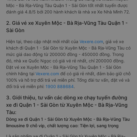
Mộc - Bà Rịa-Vũng Tàu Quận 1 - Sài Gòn tốt nhất tuyến được
đánh giá 4.8/5 bởi 200 hành khách là nhà xe Xe Nhà Mình 72.
2. Giá vé xe Xuyên Mộc - Bà Rịa-Vũng Tàu Quận 1 -
Sài Gòn
Hiện tại, theo cập nhật mới nhất của
Vexere.com
, giá vé xe
khách đi Quận 1 - Sài Gòn từ Xuyên Mộc - Bà Rịa-Vũng Tàu có
mức giá dao động từ 200000 đồng - 450000 đồng. Trong
đó, nhà xe Quốc Ngọc có giá vé rẻ nhất, chỉ 200000 đồng.
Đặt vé xe Xuyên Mộc - Bà Rịa-Vũng Tàu Quận 1 - Sài Gòn
chính hãng tại
Vexere.com
để có giá rẻ nhất, đảm bảo giữ chỗ
100% và hỗ trợ đổi trả vé miễn phí. Tổng đài tư vấn, đặt vé và
đổi trả vé miễn phí:
1900 888684
.
3. Giới thiệu, tư vấn các dòng xe chạy tuyến đường
xe đi Quận 1 - Sài Gòn từ Xuyên Mộc - Bà Rịa-Vũng
Tàu:
Dòng xe đi Quận 1 - Sài Gòn từ Xuyên Mộc - Bà Rịa-Vũng Tàu
limousine 9 chỗ vip, chất lượng cao: Tiện lợi, sang trọng
Là sản phẩm xe đi Quận 1 - Sài Gòn từ Xuyên Mộc - Bà Rịa-