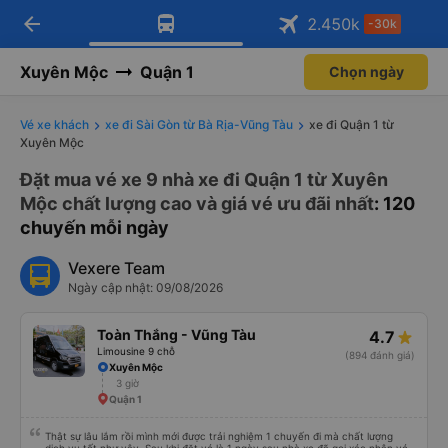
arrow_back
Tải app Vexere ngay!
Tải app Vexere
2.450
k
-30k
Mở app
Mở app
Nhận ưu đãi thành viên độc
-30k/ghế khi đặt vé máy bay qua
quyền
app
Xuyên Mộc
Quận 1
Chọn ngày
Vé xe khách
xe đi Sài Gòn từ Bà Rịa-Vũng Tàu
xe đi Quận 1 từ
Xuyên Mộc
Đặt mua vé xe 9 nhà xe đi Quận 1 từ Xuyên
Mộc chất lượng cao và giá vé ưu đãi nhất
: 120
chuyến mỗi ngày
Vexere Team
Ngày cập nhật: 09/08/2026
Toàn Thắng - Vũng Tàu
4.7
Limousine 9 chỗ
(894 đánh giá)
Xuyên Mộc
3 giờ
Quận 1
Thật sự lâu lắm rồi mình mới được trải nghiệm 1 chuyến đi mà chất lượng