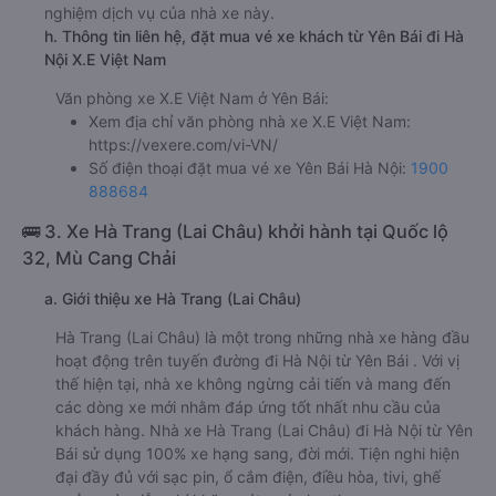
nghiệm dịch vụ của nhà xe này.
h. Thông tin liên hệ, đặt mua vé xe khách từ Yên Bái đi Hà
Nội X.E Việt Nam
Văn phòng xe X.E Việt Nam ở Yên Bái:
Xem địa chỉ văn phòng nhà xe X.E Việt Nam:
https://vexere.com/vi-VN/
Số điện thoại đặt mua vé xe Yên Bái Hà Nội:
1900
888684
🚌 3. Xe Hà Trang (Lai Châu) khởi hành tại Quốc lộ
32, Mù Cang Chải
a. Giới thiệu xe Hà Trang (Lai Châu)
Hà Trang (Lai Châu) là một trong những nhà xe hàng đầu
hoạt động trên tuyến đường đi Hà Nội từ Yên Bái . Với vị
thế hiện tại, nhà xe không ngừng cải tiến và mang đến
các dòng xe mới nhằm đáp ứng tốt nhất nhu cầu của
khách hàng. Nhà xe Hà Trang (Lai Châu) đi Hà Nội từ Yên
Bái sử dụng 100% xe hạng sang, đời mới. Tiện nghi hiện
đại đầy đủ với sạc pin, ổ cắm điện, điều hòa, tivi, ghế