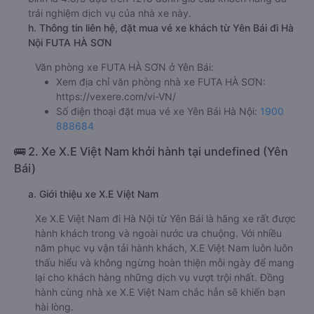
trải nghiệm dịch vụ của nhà xe này.
h. Thông tin liên hệ, đặt mua vé xe khách từ Yên Bái đi Hà
Nội FUTA HÀ SƠN
Văn phòng xe FUTA HÀ SƠN ở Yên Bái:
Xem địa chỉ văn phòng nhà xe FUTA HÀ SƠN:
https://vexere.com/vi-VN/
Số điện thoại đặt mua vé xe Yên Bái Hà Nội:
1900
888684
🚌 2. Xe X.E Việt Nam khởi hành tại undefined (Yên
Bái)
a. Giới thiệu xe X.E Việt Nam
Xe X.E Việt Nam đi Hà Nội từ Yên Bái là hãng xe rất được
hành khách trong và ngoài nước ưa chuộng. Với nhiều
năm phục vụ vận tải hành khách, X.E Việt Nam luôn luôn
thấu hiểu và không ngừng hoàn thiện mỗi ngày để mang
lại cho khách hàng những dịch vụ vượt trội nhất. Đồng
hành cùng nhà xe X.E Việt Nam chắc hẳn sẽ khiến bạn
hài lòng.