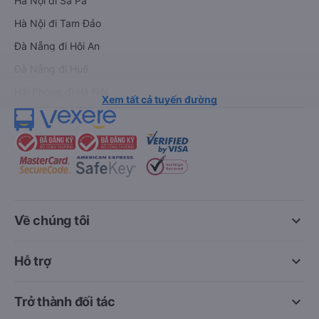
Hà Nội đi Sa Pa
Hà Nội đi Tam Đảo
Đà Nẵng đi Hội An
Đà Nẵng đi Huế
Hải Phòng đi Hà Nội
Xem tất cả tuyến đường
keyboard_arrow_down
Về chúng tôi
keyboard_arrow_down
Hỗ trợ
keyboard_arrow_down
Trở thành đối tác