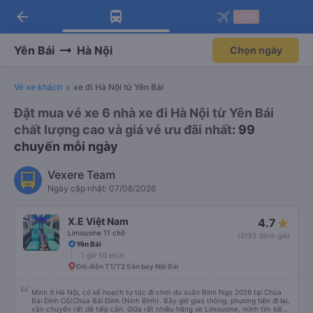
arrow_back
Tải app Vexere ngay!
Tải app Vexere
-30k
Mở app
Mở app
Nhận ưu đãi thành viên độc
-30k/ghế khi đặt vé máy bay qua
quyền
app
Yên Bái
Hà Nội
Chọn ngày
Vé xe khách
xe đi Hà Nội từ Yên Bái
Đặt mua vé xe 6 nhà xe đi Hà Nội từ Yên Bái
chất lượng cao và giá vé ưu đãi nhất
: 99
chuyến mỗi ngày
Vexere Team
Ngày cập nhật: 07/08/2026
X.E Việt Nam
4.7
Limousine 11 chỗ
(2153 đánh giá)
Yên Bái
1 giờ 50 phút
Đối diện T1/T2 Sân bay Nội Bài
Mình ở Hà Nội, có kế hoạch tự túc đi chơi-du xuân Bính Ngọ 2026 tại Chùa
Bái Đính Cổ/Chùa Bái Đính (Ninh Bình). Bây giờ giao thông, phương tiện đi lại,
vận chuyển rất dễ tiếp cận. Giữa rất nhiều hãng xe Limousine, mình tìm kiếm