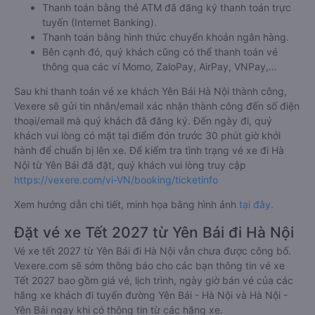
Thanh toán bằng thẻ ATM đã đăng ký thanh toán trực
tuyến (Internet Banking).
Thanh toán bằng hình thức chuyển khoản ngân hàng.
Bên cạnh đó, quý khách cũng có thể thanh toán vé
thông qua các ví Momo, ZaloPay, AirPay, VNPay,…
Sau khi thanh toán vé xe khách Yên Bái Hà Nội thành công,
Vexere sẽ gửi tin nhắn/email xác nhận thành công đến số điện
thoại/email mà quý khách đã đăng ký. Đến ngày đi, quý
khách vui lòng có mặt tại điểm đón trước 30 phút giờ khởi
hành để chuẩn bị lên xe. Để kiểm tra tình trạng vé xe đi Hà
Nội từ Yên Bái đã đặt, quý khách vui lòng truy cập
https://vexere.com/vi-VN/booking/ticketinfo
Xem hướng dẫn chi tiết, minh họa bằng hình ảnh
tại đây.
Đặt vé xe Tết 2027 từ Yên Bái đi Hà Nội
Vé xe tết 2027 từ Yên Bái đi Hà Nội vẫn chưa được công bố.
Vexere.com sẽ sớm thông báo cho các bạn thông tin vé xe
Tết 2027 bao gồm giá vé, lịch trình, ngày giờ bán vé của các
hãng xe khách đi tuyến đường Yên Bái - Hà Nội và Hà Nội -
Yên Bái ngay khi có thông tin từ các hãng xe.