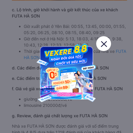
c. Lộ trình, giờ khởi hành và giờ kết thúc của xe khách
FUTA HÀ SƠN
Giờ xuất phát ở Yên Bái: 00:55, 13:45, 00:00, 01:55,
05:20, 06:25, 08:10, 08:15, 08:40, 09:25
Giờ đến nơi ở Hà Nội: 5:13, 18:03, 4:18, 6:13, 9:38,
10:43, 12:28, 12:33, 12:58, 13:43
Thời gian chạy từ Yên Bái đi Hà Nội của nhà xe
FUTA
HÀ SƠN
khoảng: 4.3 giờ
d. Các điểm đón khách của nhà xe FUTA HÀ SƠN
e. Các điểm trả khách của nhà xe FUTA HÀ SƠN
f. Giá vé giá xe khách đi Hà Nội từ Yên Bái FUTA HÀ SƠN
giường nằm 210000đ/vé
limousine 210000đ/vé
g. Review, đánh giá chất lượng xe FUTA HÀ SƠN
Nhà xe FUTA HÀ SƠN được đánh giá với số điểm trung
bình là 4.8/5 dựa trên 1218 đánh giá của khách hàng đã