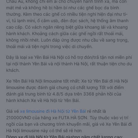
Châu Âu, không chỉ êm ái cho chuyến hành trình xa, mà còn
mát mẻ và không hề bị hầm bí như các ghế bọc da bình
thường. Kèm theo các ghế có nhiều tiện nghi hiện đại như ti-
vi, tủ lạnh mini, ổ cắm usb, đèn đọc sách, hệ thống âm thanh
cao cấp. Có vách ngăn riêng biệt giữa khoang lái và khoang
hành khách. Khoảng cách giữa các ghế ngồi rất thoải mái,
không nhồi nhét. Luôn đáp ứng được nhu cầu về sang trọng,
thoải mái và tiện nghi trong việc di chuyển.
Đây là loại xe Yên Bái Hà Nội có hỗ trợ đón/trả tận nơi miễn phí
tại nội thành Yên Bái và nội thành Hà Nội, rất thuận tiện cho du
khách.
Xe Yên Bái Hà Nội limousine tốt nhất: Xe từ Yên Bái đi Hà Nội
limousine được đánh giá chung có chất lượng Tốt với điểm
đánh giá trung bình từ 4.8/5 dựa trên 3368 phản hồi của
hành khách Xe về Hà Nội từ Yên Bái.
Giá vé
xe limousine đi Hà Nội từ Yên Bái
rẻ nhất là
210000VND của hãng xe FUTA HÀ SƠN. Tùy thuộc vào vị trí
ngồi của bạn và chương trình khuyến mãi, giá vé Xe Yên Bái đi
Hà Nội limousine này có thể sẽ rẻ hơn
Dòng xe đi Hà Nội từ Yên Bái giường nằm chất lượng cao: