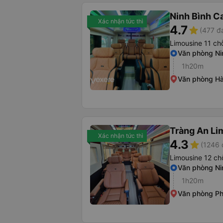
Ninh Bình C
Xác nhận tức thì
4.7
star
(477 đ
Limousine 11 ch
Văn phòng Ni
1h20m
Văn phòng Hà
Tràng An Li
Xác nhận tức thì
4.3
star
(1246 
Limousine 12 ch
Văn phòng Ni
1h20m
Văn phòng P