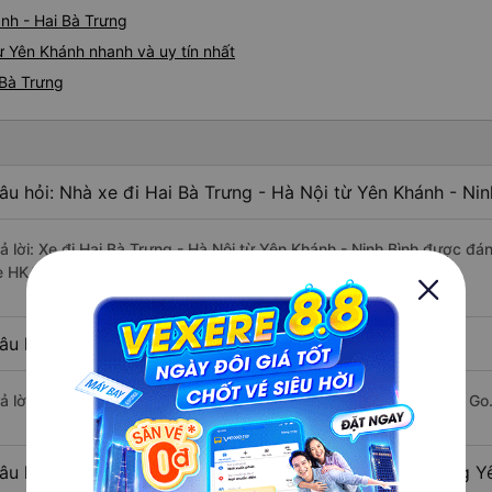
nh - Hai Bà Trưng
ừ Yên Khánh nhanh và uy tín nhất
 Bà Trưng
âu hỏi: Nhà xe đi Hai Bà Trưng - Hà Nội từ Yên Khánh - Nin
rả lời: Xe đi Hai Bà Trưng - Hà Nội từ Yên Khánh - Ninh Bình được đá
e HKA Go, Ninh Bình Car, Hoa Lư Limousine.
âu hỏi: Xe nào đi Hai Bà Trưng - Hà Nội có giá rẻ nhất?
rả lời: Vé xe rẻ nhất có mức giá là 117.000 đồng của nhà xe HKA Go
âu hỏi: Có bao nhiêu nhà xe đang khai thác tuyến đường Yê