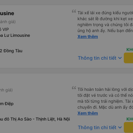
usine
Tài xế lái xe đúng kiểu ngườ
khác sát lề đường khi kẹt xe
ánh giá)
nghiêm trọng và chúng tôi đa
ỗ VIP
ủng hộ anh ấy. Nếu bạn đến
a Lư Limousine
lái xe như ở châu Âu, thì hãy
Xem thêm
KH
2 Đồng Tàu
keyboard_arrow_down
Thông tin chi tiết
Tôi hoàn toàn hài lòng với dị
nh giá)
tôi đặt vé trước và có thể nó
mà tôi từng trải nghiệm. Tài 
am Điệp
chuyến đi. Mặc dù anh ấy đó
chút, nhưng anh ấy đã ngay lậ
Xem thêm
u đô Thị Ao Sào - Thịnh Liệt, Hà Nội
đường giờ cao điểm ở Hà Nội
KH
ấy. Anh ấy lái xe an toàn và
keyboard_arrow_down
Thông tin chi tiết
chuyện thoải mái về tình hìn