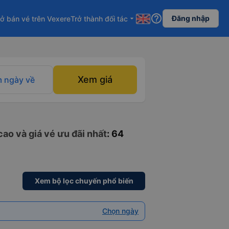
help_outline
Đăng nhập
ở bán vé trên Vexere
Trở thành đối tác
arrow_drop_down
Xem giá
 ngày về
cao và giá vé ưu đãi nhất
: 64
Xem bộ lọc chuyến phổ biến
Chọn ngày