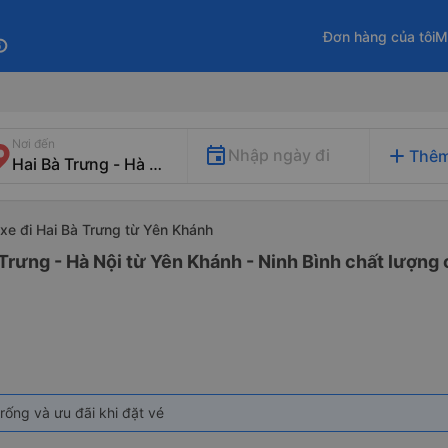
Đơn hàng của tôi
M
fo
Nơi đến
add
Nhập ngày đi
Thêm
xe đi Hai Bà Trưng từ Yên Khánh
 Trưng - Hà Nội từ Yên Khánh - Ninh Bình chất lượng 
rống và ưu đãi khi đặt vé