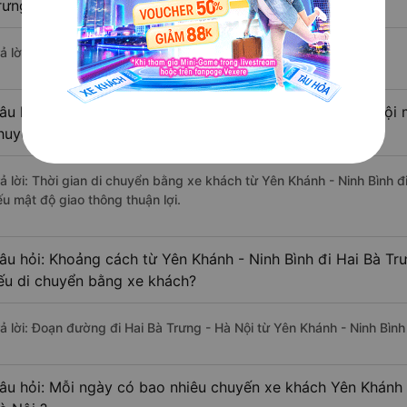
rưng - Hà Nội ?
ả lời: Hiện tại có 4 nhà xe khai thác tuyến đường.
âu hỏi: Từ Yên Khánh - Ninh Bình đi Hai Bà Trưng - Hà Nội m
huyển bằng xe khách?
rả lời: Thời gian di chuyển bằng xe khách từ Yên Khánh - Ninh Bình đ
ếu mật độ giao thông thuận lợi.
âu hỏi: Khoảng cách từ Yên Khánh - Ninh Bình đi Hai Bà Tr
ếu di chuyển bằng xe khách?
rả lời: Đoạn đường đi Hai Bà Trưng - Hà Nội từ Yên Khánh - Ninh Bìn
âu hỏi: Mỗi ngày có bao nhiêu chuyến xe khách Yên Khánh -