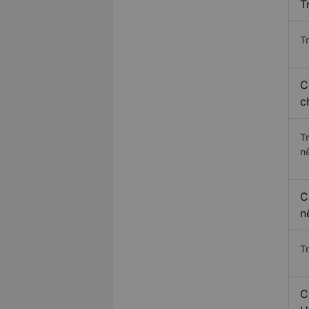
T
Tr
C
c
T
n
C
n
T
C