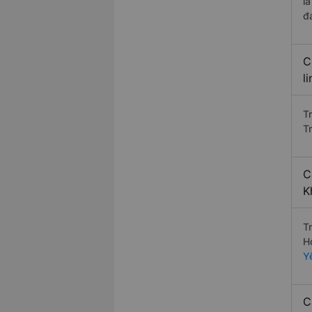
l
đ
C
l
T
T
C
K
T
H
Y
C