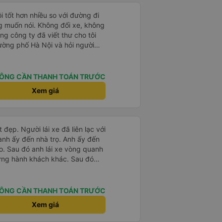
 tốt hơn nhiều so với đường đi
ng muốn nói. Không đổi xe, không
ong công ty đã viết thư cho tôi
đường phố Hà Nội và hỏi người
 gọi tài xế không…?”. Đừng quên
ổ sung như đưa đón và đưa đón.
sẵn sàng đổi xe buýt sang ô tô
ÔNG CẦN THANH TOÁN TRƯỚC
ỉ cần mang theo hành lý và chỗ
Xem giá
á cao tốc độ của xe buýt. Tôi có
 100 km/h vẫn tốt hơn 80. Cảm
n lỗi vì tiếng Anh của tôi không
g Nga của bạn không tốt hơn).
 đẹp. Người lái xe đã liên lạc với
 anh ấy đến nhà trọ. Anh ấy đến
o. Sau đó anh lái xe vòng quanh
ững hành khách khác. Sau đó
ăn phòng, nơi tất cả chúng tôi
g xe limousine 12 chỗ. Sau 2
 nơi. Sẽ thật tuyệt nếu người lái
ÔNG CẦN THANH TOÁN TRƯỚC
hêm thông tin để chúng tôi có
Xem giá
 đang xảy ra.