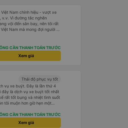
i Việt Nam chính hiệu - vượt xe
, v.v. Vì đường tắc nghẽn
ng vội đến sân bay, nên tôi rất
 Việt Nam mà mong đợi người ta
 đến nơi khác.
ÔNG CẦN THANH TOÁN TRƯỚC
Xem giá
Thái độ phục vụ tốt
ch vụ xe buýt. Đây là lần thứ 4
i đây là dịch vụ xe buýt tốt nhất
xế rất tốt bụng và nhiệt tình suốt
n tôi muộn hơn giờ hẹn một
p tức xin lỗi vì tình trạng tắc
 nên tôi rất thông cảm với anh
ÔNG CẦN THANH TOÁN TRƯỚC
 chúng tôi đã có một cuộc trò
Xem giá
h giao thông ở Hà Nội và Ninh