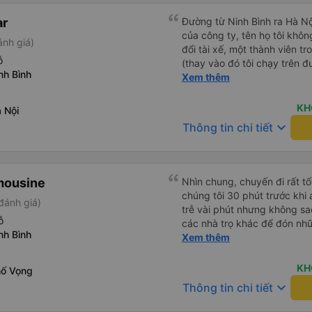
ar
Đường từ Ninh Bình ra Hà Nội
của công ty, tên họ tôi khô
ánh giá)
đổi tài xế, một thành viên tr
ỗ
(thay vào đó tôi chạy trên 
nh Bình
dân địa phương “bạn có thể
Xem thêm
trả thêm tiền cho dịch vụ b
xuống xe khi bạn muốn. Hãy 
KH
 Nội
ở điểm cuối của xe buýt. Ch
keyboard_arrow_down
Thông tin chi tiết
ngồi lên ô tô. Và tôi đánh gi
hợp pháp hay không, nhưng
ơn sự quan tâm của bạn và xi
tốt (tôi chắc chắn rằng tiến
mousine
Nhìn chung, chuyến đi rất tốt
chúng tôi 30 phút trước khi
đánh giá)
trễ vài phút nhưng không sa
ỗ
các nhà trọ khác để đón nh
nh Bình
anh ấy thả chúng tôi xuống v
Xem thêm
phải xuống xe và chuyển san
giờ 45 phút, chúng tôi đã tới
KH
hố Vọng
xe cung cấp cho chúng tôi t
keyboard_arrow_down
Thông tin chi tiết
chút manh mối về chuyện gì