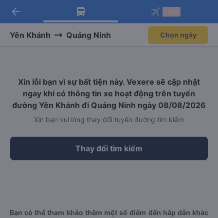
arrow_back
Tải app Vexere ngay!
Tải app Vexere
-30k
Mở app
Mở app
Nhận ưu đãi thành viên độc
-30k/ghế khi đặt vé máy bay qua
quyền
app
Yên Khánh
Quảng Ninh
Chọn ngày
Xin lỗi bạn vì sự bất tiện này. Vexere sẽ cập nhật
ngay khi có thông tin xe hoạt động trên tuyến
đường Yên Khánh đi Quảng Ninh ngày 08/08/2026
Xin bạn vui lòng thay đổi tuyến đường tìm kiếm
Thay đổi tìm kiếm
Bạn có thể tham khảo thêm một số điểm đến hấp dẫn khác