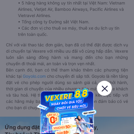
• 5 hãng hàng không uy tín nhất tại Việt Nam: Vietnam
Airlines, Vietjet Air, Bamboo Airways, Pacific Airlines và
Vietravel Airlines.
• Tổng công ty Đường sắt Việt Nam.
• Các đơn vị cho thuê xe máy, thuê xe du lịch uy tín
trên toàn quốc.
Chỉ với vài thao tác đơn giản, bạn đã có thể đặt được dịch vụ
di chuyển tại Vexere với nhiều ưu đãi vô cùng hấp dẫn. Vexere
luôn sẵn sàng đồng hành và mang đến cho bạn những
chuyến đi thoải mái, an toàn và trọn vẹn nhất.
Bên cạnh đó, bạn có thể tham khảo thêm các phương tiện
khác tại
Goyolo.com
cho chuyến đi sắp tới. Goyolo là nền tảng
đặt vé cho phép người dùng so sánh giá cả, giờ khởi hành,
thời gian di chuyển của nhiều phương tiện máy bay, xe khách
và tàu hoả. Hệ thống của Goyolo được liên kết trực tiếp với
các hãng máy bay, xe khách và tàu hoả, luôn đảm bảo có vé
cho bạn di chuyển.
Ứng dụng đặt vé Xe khách, Máy bay,