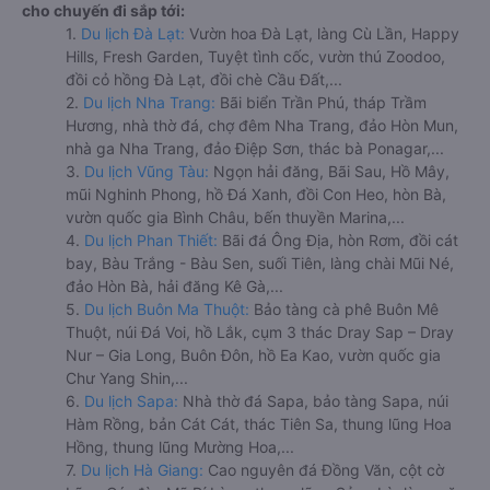
cho chuyến đi sắp tới:
1.
Du lịch Đà Lạt:
Vườn hoa Đà Lạt, làng Cù Lần, Happy
Hills, Fresh Garden, Tuyệt tình cốc, vườn thú Zoodoo,
đồi cỏ hồng Đà Lạt, đồi chè Cầu Đất,...
2.
Du lịch Nha Trang:
Bãi biển Trần Phú, tháp Trầm
Hương, nhà thờ đá, chợ đêm Nha Trang, đảo Hòn Mun,
nhà ga Nha Trang, đảo Điệp Sơn, thác bà Ponagar,...
3.
Du lịch Vũng Tàu:
Ngọn hải đăng, Bãi Sau, Hồ Mây,
mũi Nghinh Phong, hồ Đá Xanh, đồi Con Heo, hòn Bà,
vườn quốc gia Bình Châu, bến thuyền Marina,...
4.
Du lịch Phan Thiết:
Bãi đá Ông Địa, hòn Rơm, đồi cát
bay, Bàu Trắng - Bàu Sen, suối Tiên, làng chài Mũi Né,
đảo Hòn Bà, hải đăng Kê Gà,...
5.
Du lịch Buôn Ma Thuột:
Bảo tàng cà phê Buôn Mê
Thuột, núi Đá Voi, hồ Lắk, cụm 3 thác Dray Sap – Dray
Nur – Gia Long, Buôn Đôn, hồ Ea Kao, vườn quốc gia
Chư Yang Shin,...
6.
Du lịch Sapa:
Nhà thờ đá Sapa, bảo tàng Sapa, núi
Hàm Rồng, bản Cát Cát, thác Tiên Sa, thung lũng Hoa
Hồng, thung lũng Mường Hoa,...
7.
Du lịch Hà Giang:
Cao nguyên đá Đồng Văn, cột cờ