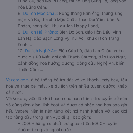
Lũng Cú, đèo Mã Pí Lèng, thung lũng Sủng Là, làng văn
hóa Lũng Cẩm,...
8.
Du lịch Mộc Châu:
Rừng thông Bản Áng, thung lũng
mận Nà Ka, đồi chè Mộc Châu, thác Dải Yếm, bản Pa
Phách, hang dơi, khu du lịch Happy Land,...
9.
Du lịch Hải Phòng:
Biển Đồ Sơn, đảo Hòn Dấu, vịnh
Lan Hạ, đảo Bạch Long Vỹ, núi Voi, khu di tích Tràng
Kênh,...
10.
Du lịch Nghệ An:
Biển Cửa Lò, đảo Lan Châu, vườn
quốc gia Pù Mát, đồi chè Thanh Chương, đảo Hòn Ngư,
cánh đồng hoa hướng dương, đồng cừu Nghệ An, biển
Thiên Cầm,...
Vexere.com
là hệ thống hỗ trợ đặt vé xe khách, máy bay, tàu
hoả và thuê xe máy, xe du lịch trên nhiều tuyến đường khắp
cả nước.
Với Vexere, việc lập kế hoạch cho hành trình di chuyển trở nên
vô cùng đơn giản, linh hoạt và được cá nhân hóa hơn bao giờ
hết. Vexere hiện là nền tảng kết nối hành khách với các đối
tác hàng đầu trong lĩnh vực đi lại, bao gồm:
• 2000+ hãng xe chất lượng cao trên 5000+ tuyến
đường trong và ngoài nước.