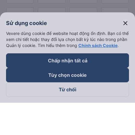
close
Sử dụng cookie
Vexere dùng cookie để website hoạt động ổn định. Bạn có thể
xem chi tiết hoặc thay đổi lựa chọn bất kỳ lúc nào trong phần
Quản lý cookie. Tìm hiểu thêm trong
Chính sách Cookie
.
Chấp nhận tất cả
Tùy chọn cookie
Từ chối
Theo dõi chúng tôi trên
Facebook
Tiktok
Youtube
Công ty TNHH Thương Mại Dịch Vụ Vexere