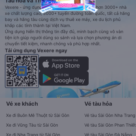
Tàu hoả và Thuê xe
Vexere - ứng dụng đặt vé đa phương tiện với hơn 3000+ nhà
xe chất lượng cao, 5000+ tuyến đường toàn quốc, tất cả hãng
bay và hãng tàu cùng dịch vụ thuê xe máy, xe du lịch phủ
khắp các tỉnh thành tại Việt Nam.
Ứng dụng hiển thị thông tin đầy đủ, minh bạch cùng vô vàn
tiện ích giúp người dùng so sánh và lựa chọn phương án di
chuyển tiết kiệm, nhanh chóng và phù hợp nhất.
Tải ứng dụng Vexere ngay
Vé xe khách
Vé tàu hỏa
Xe đi Buôn Mê Thuột từ Sài Gòn
Vé tàu Sài Gòn Nha Trang
Xe đi Vũng Tàu từ Sài Gòn
Vé tàu Sài Gòn Phan Thiết
Xe đi Nha Trang từ Sài Gòn
Vé tàu Sài Gòn Đà Nẵng