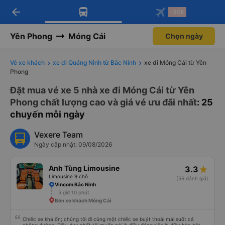
arrow_back
Tải app Vexere ngay!
Tải app Vexere
-30k
Mở app
Mở app
Nhận ưu đãi thành viên độc
-30k/ghế khi đặt vé máy bay qua
quyền
app
Yên Phong
Móng Cái
Chọn ngày
Vé xe khách
xe đi Quảng Ninh từ Bắc Ninh
xe đi Móng Cái từ Yên
Phong
Đặt mua vé xe 5 nhà xe đi Móng Cái từ Yên
Phong chất lượng cao và giá vé ưu đãi nhất
: 25
chuyến mỗi ngày
Vexere Team
Ngày cập nhật: 09/08/2026
Anh Tùng Limousine
3.3
Limousine 9 chỗ
(56 đánh giá)
Vincom Bắc Ninh
5 giờ 10 phút
Bến xe khách Móng Cái
Chiếc xe khá ổn; chúng tôi đi cùng một chiếc xe buýt thoải mái suốt cả