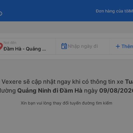
Đơn hàng của tôi
M
fo
Nơi đến
add
Nhập ngày đi
Thêm
y. Vexere sẽ cập nhật ngay khi có thông tin xe
Tu
đường
Quảng Ninh đi Đầm Hà
ngày
09/08/202
Xin bạn vui lòng thay đổi tuyến đường tìm kiếm