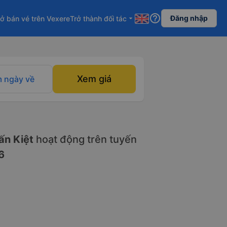
help_outline
Đăng nhập
ở bán vé trên Vexere
Trở thành đối tác
arrow_drop_down
Xem giá
 ngày về
ấn Kiệt
hoạt động trên tuyến
6