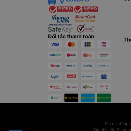
Đối tác thanh toán
Th
Địa chỉ đăng
Địa chỉ
:
Lầu 2, toà 