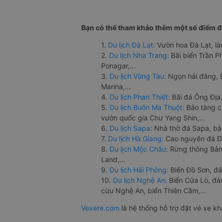
Bạn có thể tham khảo thêm một số điểm đế
1.
Du lịch Đà Lạt:
Vườn hoa Đà Lạt, là
2.
Du lịch Nha Trang:
Bãi biển Trần 
Ponagar,...
3.
Du lịch Vũng Tàu:
Ngọn hải đăng, 
Marina,...
4.
Du lịch Phan Thiết:
Bãi đá Ông Địa,
5.
Du lịch Buôn Ma Thuột:
Bảo tàng c
vườn quốc gia Chư Yang Shin,...
6.
Du lịch Sapa:
Nhà thờ đá Sapa, bả
7.
Du lịch Hà Giang:
Cao nguyên đá Đồ
8.
Du lịch Mộc Châu:
Rừng thông Bản 
Land,...
9.
Du lịch Hải Phòng:
Biển Đồ Sơn, đả
10.
Du lịch Nghệ An:
Biển Cửa Lò, đ
cừu Nghệ An, biển Thiên Cầm,...
Vexere.com
là hệ thống hỗ trợ đặt vé xe k