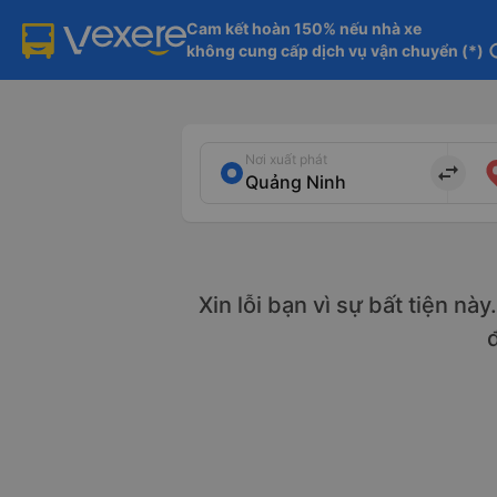
Cam kết hoàn 150% nếu nhà xe

không cung cấp dịch vụ vận chuyển (*)
in
Nơi xuất phát
import_export
Xin lỗi bạn vì sự bất tiện nà