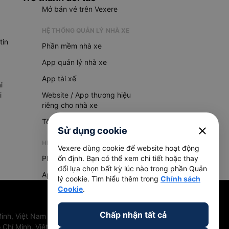
Mở bán vé trên Vexere
HỆ THỐNG QUẢN LÝ NHÀ XE
tin
Phần mềm nhà xe
App quản lý nhà xe
App tài xế
i
i
Website / App thương hiệu
riêng cho nhà xe
Tổng đài AI
close
Sử dụng cookie
HỆ THỐNG QUẢN LÝ HÀNG HOÁ
Vexere dùng cookie để website hoạt động
Phần mềm quản lý hàng hoá
ổn định. Bạn có thể xem chi tiết hoặc thay
đổi lựa chọn bất kỳ lúc nào trong phần Quản
App quản lý hàng hoá
lý cookie. Tìm hiểu thêm trong
Chính sách
Cookie
.
Chấp nhận tất cả
inh, Việt Nam
 Chí Minh, Việt Nam