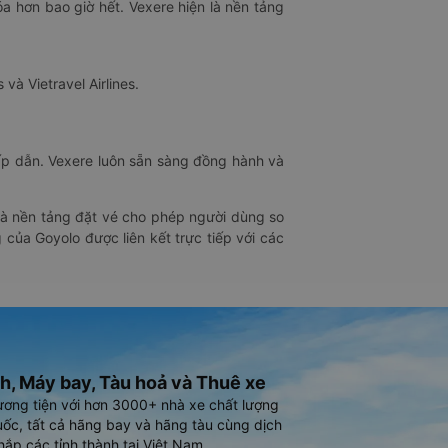
óa hơn bao giờ hết. Vexere hiện là nền tảng
 và Vietravel Airlines.
hấp dẫn. Vexere luôn sẵn sàng đồng hành và
 là nền tảng đặt vé cho phép người dùng so
 của Goyolo được liên kết trực tiếp với các
h, Máy bay, Tàu hoả và Thuê xe
ương tiện với hơn 3000+ nhà xe chất lượng
ốc, tất cả hãng bay và hãng tàu cùng dịch
hắp các tỉnh thành tại Việt Nam.