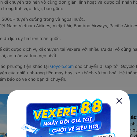
nh di chuyển trở nên vô cùng đơn giản, linh hoạt và được cá nhân h
 trong lĩnh vực đi lại, bao gồm:
n 5000+ tuyến đường trong và ngoài nước.
ệt Nam: Vietnam Airlines, Vietjet Air, Bamboo Airways, Pacific Airlines
 du lịch uy tín trên toàn quốc.
thể đặt được dịch vụ di chuyển tại Vexere với nhiều ưu đãi vô cùng 
i, an toàn và trọn vẹn nhất.
ác phương tiện khác tại
Goyolo.com
cho chuyến đi sắp tới. Goyolo
huyển của nhiều phương tiện máy bay, xe khách và tàu hoả. Hệ thống
đảm bảo có vé cho bạn di chuyển.
Ứng dụng đặt vé Xe khác
Vexere - ứng dụng đặt vé đa ph
cao, 5000+ tuyến đường toàn qu
vụ thuê xe máy, xe du lịch phủ k