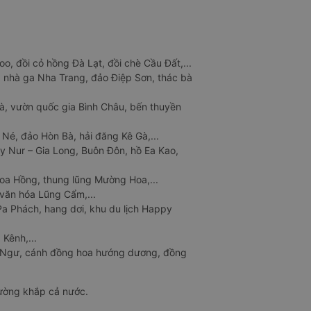
o, đồi cỏ hồng Đà Lạt, đồi chè Cầu Đất,...
 nhà ga Nha Trang, đảo Điệp Sơn, thác bà
à, vườn quốc gia Bình Châu, bến thuyền
 Né, đảo Hòn Bà, hải đăng Kê Gà,...
y Nur – Gia Long, Buôn Đôn, hồ Ea Kao,
Hoa Hồng, thung lũng Mường Hoa,...
văn hóa Lũng Cẩm,...
a Phách, hang dơi, khu du lịch Happy
 Kênh,...
n Ngư, cánh đồng hoa hướng dương, đồng
đường khắp cả nước.