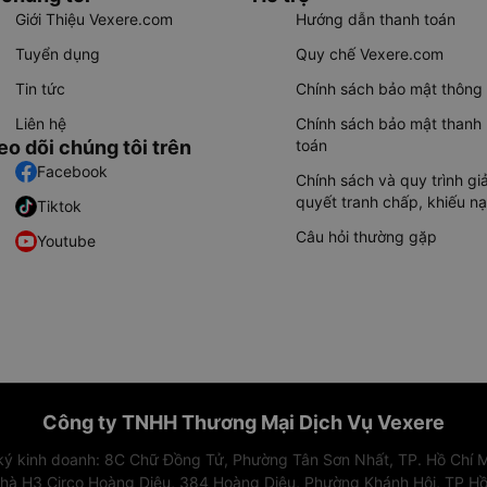
Giới Thiệu Vexere.com
Hướng dẫn thanh toán
Tuyển dụng
Quy chế Vexere.com
Tin tức
Chính sách bảo mật thông 
Liên hệ
Chính sách bảo mật thanh
eo dõi chúng tôi trên
toán
Facebook
Chính sách và quy trình giả
quyết tranh chấp, khiếu nạ
Tiktok
Câu hỏi thường gặp
Youtube
Công ty TNHH Thương Mại Dịch Vụ Vexere
 ký kinh doanh: 8C Chữ Đồng Tử, Phường Tân Sơn Nhất, TP. Hồ Chí M
nhà H3 Circo Hoàng Diệu, 384 Hoàng Diệu, Phường Khánh Hội, TP Hồ