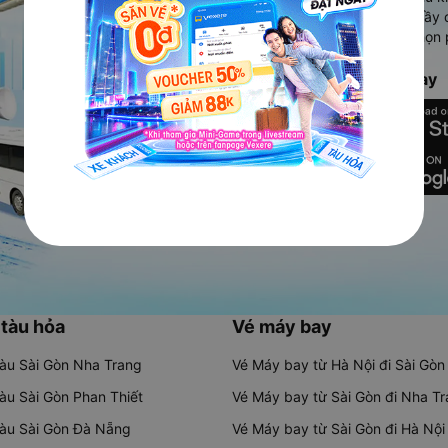
Ứng dụng hiển thị thông tin đầy 
người dùng so sánh và lựa chọn 
chóng và phù hợp nhất.
Tải ứng dụng Vexere ngay
 tàu hỏa
Vé máy bay
tàu Sài Gòn Nha Trang
Vé Máy bay từ Hà Nội đi Sài Gòn
tàu Sài Gòn Phan Thiết
Vé Máy bay từ Sài Gòn đi Nha T
tàu Sài Gòn Đà Nẵng
Vé Máy bay từ Sài Gòn đi Hà Nội