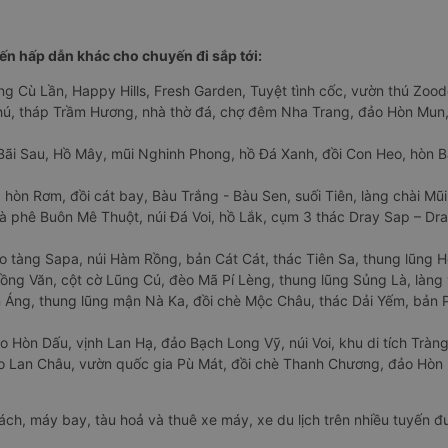
n hấp dẫn khác cho chuyến đi sắp tới:
ng Cù Lần, Happy Hills, Fresh Garden, Tuyệt tình cốc, vườn thú Zoodo
Phú, tháp Trầm Hương, nhà thờ đá, chợ đêm Nha Trang, đảo Hòn Mun,
Bãi Sau, Hồ Mây, mũi Nghinh Phong, hồ Đá Xanh, đồi Con Heo, hòn B
 hòn Rơm, đồi cát bay, Bàu Trắng - Bàu Sen, suối Tiên, làng chài Mũi
à phê Buôn Mê Thuột, núi Đá Voi, hồ Lắk, cụm 3 thác Dray Sap – Dra
o tàng Sapa, núi Hàm Rồng, bản Cát Cát, thác Tiên Sa, thung lũng 
ng Văn, cột cờ Lũng Cú, đèo Mã Pí Lèng, thung lũng Sủng Là, làng 
Áng, thung lũng mận Nà Ka, đồi chè Mộc Châu, thác Dải Yếm, bản P
o Hòn Dấu, vịnh Lan Hạ, đảo Bạch Long Vỹ, núi Voi, khu di tích Tràng
ảo Lan Châu, vườn quốc gia Pù Mát, đồi chè Thanh Chương, đảo Hò
hách, máy bay, tàu hoả và thuê xe máy, xe du lịch trên nhiều tuyến 