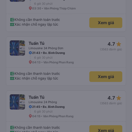
6 giờ 30 phút
03:30 • Văn Phòng Tháp Chàm
Không cần thanh toán trước
Xem giá
Xác nhận chỗ ngay lập tức
star_rate
Tuấn Tú
4.7
Limousine 34 Phòng Đơn
(3563 đánh giá)
21:43 • Bx. Bình Dương
6 giờ 30 phút
04:13 • Văn Phòng Phan Rang
Không cần thanh toán trước
Xem giá
Xác nhận chỗ ngay lập tức
star_rate
Tuấn Tú
4.7
Limousine 24 Phòng
(3563 đánh giá)
21:45 • Bx. Bình Dương
6 giờ 30 phút
04:15 • Văn Phòng Phan Rang
Không cần thanh toán trước
Xem giá