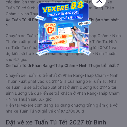
các tiện ích trên xe như: Đang cập nhật. Mỗi ngày nhà xe
Tuấn Tú có 9 chuyến xe đi Bình Dương đi Phan Rang-Tháp
Chàm - Ninh Thuận.
Xe Tuấn Tú đi Phan Rang-Tháp Chàm - Ninh Thuận sớm nhất
?
Chuyến xe Tuấn Tú sớm nhất đi Phan Rang-Tháp Chàm - Ninh
Thuận xuất phát vào lúc 09:01 là của hãng xe Tuấn Tú. Nhà
xe Tuấn Tú sẽ bắt đầu xuất phát ở Bình Dương lúc 09:01 và
dự kiến sẽ trả khách ở Phan Rang-Tháp Chàm - Ninh Thuận
sau 6.7 giờ.
Xe Tuấn Tú đi Phan Rang-Tháp Chàm - Ninh Thuận trễ nhất ?
Chuyến xe Tuấn Tú trễ nhất đi Phan Rang-Tháp Chàm - Ninh
Thuận xuất phát vào lúc 21:45 là của hãng xe Tuấn Tú. Nhà
xe Tuấn Tú sẽ bắt đầu xuất phát ở Bình Dương lúc 21:45 tại
Bình Dương và dự kiến sẽ trả khách ở Phan Rang-Tháp Chàm
- Ninh Thuận sau 6.7 giờ.
Hiện tại Vexere.com đang áp dụng chương trình giảm giá với
nhà xe Tuấn Tú với giá vé chỉ từ 270000 đ
Đặt vé xe Tuấn Tú Tết 2027 từ Bình