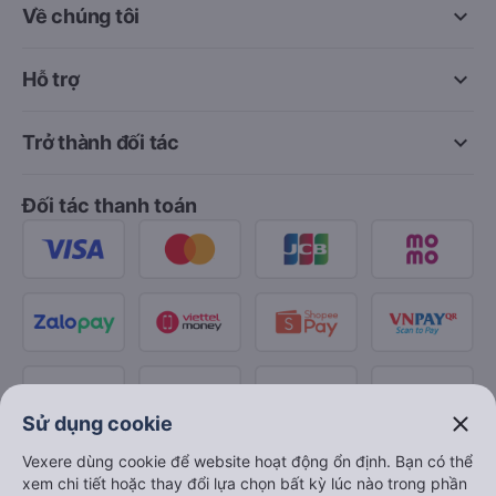
keyboard_arrow_down
Về chúng tôi
keyboard_arrow_down
Hỗ trợ
keyboard_arrow_down
Trở thành đối tác
Đối tác thanh toán
close
Sử dụng cookie
Vexere dùng cookie để website hoạt động ổn định. Bạn có thể
xem chi tiết hoặc thay đổi lựa chọn bất kỳ lúc nào trong phần