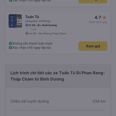
Xác nhận chỗ ngay lập tức
star_rate
Tuấn Tú
4.7
Limousine 24 Phòng
(3563 đánh giá)
21:45 • Bx. Bình Dương
7 giờ
04:45 • Văn Phòng Tháp Chàm
Không cần thanh toán trước
Xem giá
Xác nhận chỗ ngay lập tức
Lịch trình chi tiết các xe Tuấn Tú Đi Phan Rang-
Tháp Chàm từ Bình Dương
Chiều dài tuyến đường
334 km