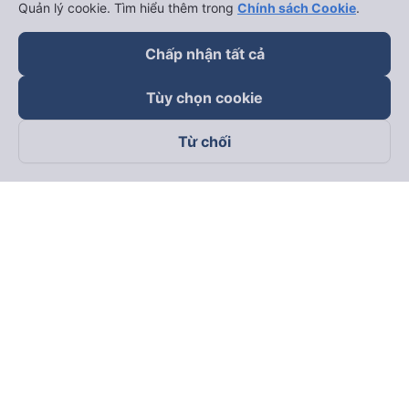
Quản lý cookie. Tìm hiểu thêm trong
Chính sách Cookie
.
Chấp nhận tất cả
Tùy chọn cookie
Từ chối
Theo dõi chúng tôi trên
Facebook
Tiktok
Youtube
Công ty TNHH Thương Mại Dịch Vụ Vexere
Địa chỉ đăng ký kinh doanh: 8C Chữ Đồng Tử, Phường Tân
Sơn Nhất, TP. Hồ Chí Minh, Việt Nam
Địa chỉ
:
Lầu 2, toà nhà H3 Circo Hoàng Diệu, 384 Hoàng Diệu,
Phường Khánh Hội, TP Hồ Chí Minh, Việt Nam
Tầng 3, toà nhà 101 Láng Hạ, 101 Láng Hạ, Phường Láng, TP.
Hà Nội, Việt Nam
Giấy chứng nhận ĐKKD số 0315133726 do Sở KH và ĐT TP.