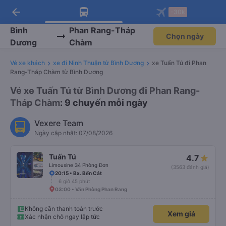
arrow_back
Tải app Vexere ngay!
Tải app Vexere
-30k
Mở app
Mở app
Nhận ưu đãi thành viên độc
-30k/ghế khi đặt vé máy bay qua
quyền
app
Bình
Phan Rang-Tháp
Chọn ngày
Dương
Chàm
Vé xe khách
xe đi Ninh Thuận từ Bình Dương
xe Tuấn Tú đi Phan
Rang-Tháp Chàm từ Bình Dương
Vé xe Tuấn Tú từ Bình Dương đi Phan Rang-
Tháp Chàm
: 9 chuyến mỗi ngày
Vexere Team
Ngày cập nhật: 07/08/2026
Tuấn Tú
4.7
Limousine 34 Phòng Đơn
(3563 đánh giá)
20:15 • Bx. Bến Cát
6 giờ 45 phút
03:00 • Văn Phòng Phan Rang
Không cần thanh toán trước
Xem giá
Xác nhận chỗ ngay lập tức