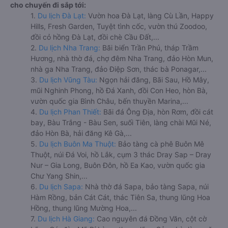
cho chuyến đi sắp tới:
1.
Du lịch Đà Lạt:
Vườn hoa Đà Lạt, làng Cù Lần, Happy
Hills, Fresh Garden, Tuyệt tình cốc, vườn thú Zoodoo,
đồi cỏ hồng Đà Lạt, đồi chè Cầu Đất,...
2.
Du lịch Nha Trang:
Bãi biển Trần Phú, tháp Trầm
Hương, nhà thờ đá, chợ đêm Nha Trang, đảo Hòn Mun,
nhà ga Nha Trang, đảo Điệp Sơn, thác bà Ponagar,...
3.
Du lịch Vũng Tàu:
Ngọn hải đăng, Bãi Sau, Hồ Mây,
mũi Nghinh Phong, hồ Đá Xanh, đồi Con Heo, hòn Bà,
vườn quốc gia Bình Châu, bến thuyền Marina,...
4.
Du lịch Phan Thiết:
Bãi đá Ông Địa, hòn Rơm, đồi cát
bay, Bàu Trắng - Bàu Sen, suối Tiên, làng chài Mũi Né,
đảo Hòn Bà, hải đăng Kê Gà,...
5.
Du lịch Buôn Ma Thuột:
Bảo tàng cà phê Buôn Mê
Thuột, núi Đá Voi, hồ Lắk, cụm 3 thác Dray Sap – Dray
Nur – Gia Long, Buôn Đôn, hồ Ea Kao, vườn quốc gia
Chư Yang Shin,...
6.
Du lịch Sapa:
Nhà thờ đá Sapa, bảo tàng Sapa, núi
Hàm Rồng, bản Cát Cát, thác Tiên Sa, thung lũng Hoa
Hồng, thung lũng Mường Hoa,...
7.
Du lịch Hà Giang:
Cao nguyên đá Đồng Văn, cột cờ