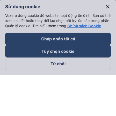
close
Sử dụng cookie
Vexere dùng cookie để website hoạt động ổn định. Bạn có thể
xem chi tiết hoặc thay đổi lựa chọn bất kỳ lúc nào trong phần
Quản lý cookie. Tìm hiểu thêm trong
Chính sách Cookie
.
Chấp nhận tất cả
Tùy chọn cookie
Từ chối
Theo dõi chúng tôi trên
Facebook
Tiktok
Youtube
Công ty TNHH Thương Mại Dịch Vụ Vexere