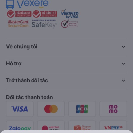
keyboard_arrow_down
Về chúng tôi
keyboard_arrow_down
Hỗ trợ
keyboard_arrow_down
Trở thành đối tác
Đối tác thanh toán