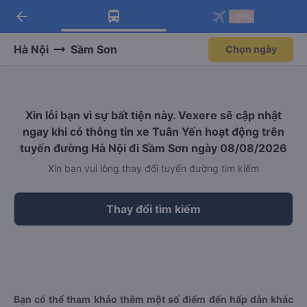
arrow_back
Tải app Vexere ngay!
Tải app Vexere
-30k
Mở app
Mở app
Nhận ưu đãi thành viên độc
-30k/ghế khi đặt vé máy bay qua
quyền
app
Hà Nội
Sầm Sơn
Chọn ngày
Xin lỗi bạn vì sự bất tiện này. Vexere sẽ cập nhật
ngay khi có thông tin xe Tuân Yến hoạt động trên
tuyến đường Hà Nội đi Sầm Sơn ngày 08/08/2026
Xin bạn vui lòng thay đổi tuyến đường tìm kiếm
Thay đổi tìm kiếm
Bạn có thể tham khảo thêm một số điểm đến hấp dẫn khác