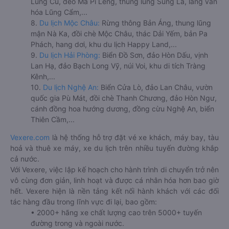
Lũng Cú, đèo Mã Pí Lèng, thung lũng Sủng Là, làng văn
hóa Lũng Cẩm,...
8.
Du lịch Mộc Châu:
Rừng thông Bản Áng, thung lũng
mận Nà Ka, đồi chè Mộc Châu, thác Dải Yếm, bản Pa
Phách, hang dơi, khu du lịch Happy Land,...
9.
Du lịch Hải Phòng:
Biển Đồ Sơn, đảo Hòn Dấu, vịnh
Lan Hạ, đảo Bạch Long Vỹ, núi Voi, khu di tích Tràng
Kênh,...
10.
Du lịch Nghệ An:
Biển Cửa Lò, đảo Lan Châu, vườn
quốc gia Pù Mát, đồi chè Thanh Chương, đảo Hòn Ngư,
cánh đồng hoa hướng dương, đồng cừu Nghệ An, biển
Thiên Cầm,...
Vexere.com
là hệ thống hỗ trợ đặt vé xe khách, máy bay, tàu
hoả và thuê xe máy, xe du lịch trên nhiều tuyến đường khắp
cả nước.
Với Vexere, việc lập kế hoạch cho hành trình di chuyển trở nên
vô cùng đơn giản, linh hoạt và được cá nhân hóa hơn bao giờ
hết. Vexere hiện là nền tảng kết nối hành khách với các đối
tác hàng đầu trong lĩnh vực đi lại, bao gồm:
• 2000+ hãng xe chất lượng cao trên 5000+ tuyến
đường trong và ngoài nước.