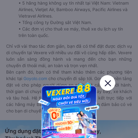
• 5 hãng hàng không uy tín nhất tại Việt Nam: Vietnam
Airlines, Vietjet Air, Bamboo Airways, Pacific Airlines và
Vietravel Airlines.
• Tổng công ty Đường sắt Việt Nam.
• Các đơn vị cho thuê xe máy, thuê xe du lịch uy tín
trên toàn quốc.
Chỉ với vài thao tác đơn giản, bạn đã có thể đặt được dịch vụ
di chuyển tại Vexere với nhiều ưu đãi vô cùng hấp dẫn. Vexere
luôn sẵn sàng đồng hành và mang đến cho bạn những
chuyến đi thoải mái, an toàn và trọn vẹn nhất.
Bên cạnh đó, bạn có thể tham khảo thêm các phương tiện
khác tại
Goyolo.com
cho chuyến đi sắp tới. Goyolo là nền tảng
đặt vé cho phép người dùng so sánh giá cả, giờ khởi hành,
thời gian di chuyển của nhiều phương tiện máy bay, xe khách
và tàu hoả. Hệ thống của Goyolo được liên kết trực tiếp với
các hãng máy bay, xe khách và tàu hoả, luôn đảm bảo có vé
cho bạn di chuyển.
Ứng dụng đặt vé Xe khách, Máy bay,