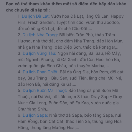
Bạn có thể tham khảo thêm một số điểm đến hấp dẫn khác
cho chuyến đi sắp tới:
1.
Du lịch Đà Lạt:
Vườn hoa Đà Lạt, làng Cù Lần, Happy
Hills, Fresh Garden, Tuyệt tình cốc, vườn thú Zoodoo,
đồi cỏ hồng Đà Lạt, đồi chè Cầu Đất,...
2.
Du lịch Nha Trang:
Bãi biển Trần Phú, tháp Trầm
Hương, nhà thờ đá, chợ đêm Nha Trang, đảo Hòn Mun,
nhà ga Nha Trang, đảo Điệp Sơn, thác bà Ponagar,...
3.
Du lịch Vũng Tàu:
Ngọn hải đăng, Bãi Sau, Hồ Mây,
mũi Nghinh Phong, hồ Đá Xanh, đồi Con Heo, hòn Bà,
vườn quốc gia Bình Châu, bến thuyền Marina,...
4.
Du lịch Phan Thiết:
Bãi đá Ông Địa, hòn Rơm, đồi cát
bay, Bàu Trắng - Bàu Sen, suối Tiên, làng chài Mũi Né,
đảo Hòn Bà, hải đăng Kê Gà,...
5.
Du lịch Buôn Ma Thuột:
Bảo tàng cà phê Buôn Mê
Thuột, núi Đá Voi, hồ Lắk, cụm 3 thác Dray Sap – Dray
Nur – Gia Long, Buôn Đôn, hồ Ea Kao, vườn quốc gia
Chư Yang Shin,...
6.
Du lịch Sapa:
Nhà thờ đá Sapa, bảo tàng Sapa, núi
Hàm Rồng, bản Cát Cát, thác Tiên Sa, thung lũng Hoa
Hồng, thung lũng Mường Hoa,...