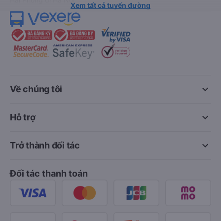
Xem tất cả tuyến đường
keyboard_arrow_down
Về chúng tôi
keyboard_arrow_down
Hỗ trợ
keyboard_arrow_down
Trở thành đối tác
Đối tác thanh toán