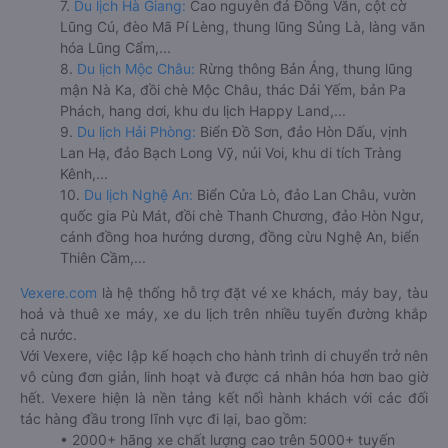
7.
Du lịch Hà Giang:
Cao nguyên đá Đồng Văn, cột cờ
Lũng Cú, đèo Mã Pí Lèng, thung lũng Sủng Là, làng văn
hóa Lũng Cẩm,...
8.
Du lịch Mộc Châu:
Rừng thông Bản Áng, thung lũng
mận Nà Ka, đồi chè Mộc Châu, thác Dải Yếm, bản Pa
Phách, hang dơi, khu du lịch Happy Land,...
9.
Du lịch Hải Phòng:
Biển Đồ Sơn, đảo Hòn Dấu, vịnh
Lan Hạ, đảo Bạch Long Vỹ, núi Voi, khu di tích Tràng
Kênh,...
10.
Du lịch Nghệ An:
Biển Cửa Lò, đảo Lan Châu, vườn
quốc gia Pù Mát, đồi chè Thanh Chương, đảo Hòn Ngư,
cánh đồng hoa hướng dương, đồng cừu Nghệ An, biển
Thiên Cầm,...
Vexere.com
là hệ thống hỗ trợ đặt vé xe khách, máy bay, tàu
hoả và thuê xe máy, xe du lịch trên nhiều tuyến đường khắp
cả nước.
Với Vexere, việc lập kế hoạch cho hành trình di chuyển trở nên
vô cùng đơn giản, linh hoạt và được cá nhân hóa hơn bao giờ
hết. Vexere hiện là nền tảng kết nối hành khách với các đối
tác hàng đầu trong lĩnh vực đi lại, bao gồm:
• 2000+ hãng xe chất lượng cao trên 5000+ tuyến