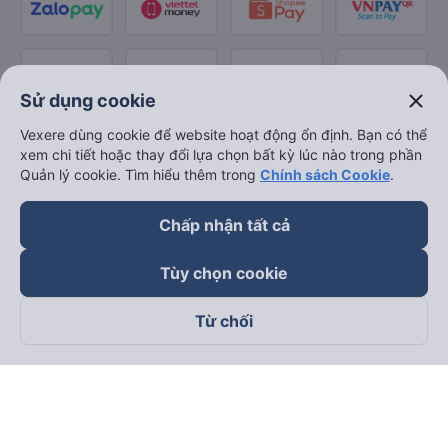
close
Sử dụng cookie
Vexere dùng cookie để website hoạt động ổn định. Bạn có thể
xem chi tiết hoặc thay đổi lựa chọn bất kỳ lúc nào trong phần
Quản lý cookie. Tìm hiểu thêm trong
Chính sách Cookie
.
Chấp nhận tất cả
Tùy chọn cookie
Từ chối
Theo dõi chúng tôi trên
Facebook
Tiktok
Youtube
Công ty TNHH Thương Mại Dịch Vụ Vexere