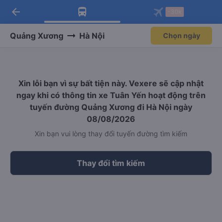
arrow_back
Tải app Vexere ngay!
Tải app Vexere
-30k
Mở app
Mở app
Nhận ưu đãi thành viên độc
-30k/ghế khi đặt vé máy bay qua
quyền
app
Quảng Xương
Hà Nội
Chọn ngày
Xin lỗi bạn vì sự bất tiện này. Vexere sẽ cập nhật
ngay khi có thông tin xe Tuân Yến hoạt động trên
tuyến đường Quảng Xương đi Hà Nội ngày
08/08/2026
Xin bạn vui lòng thay đổi tuyến đường tìm kiếm
Thay đổi tìm kiếm