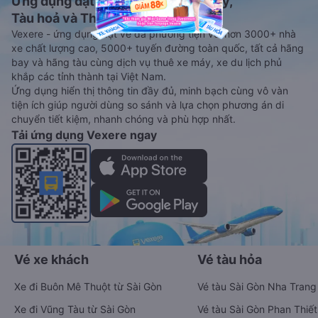
Ứng dụng đặt vé Xe khách, Máy bay,
Tàu hoả và Thuê xe
Vexere - ứng dụng đặt vé đa phương tiện với hơn 3000+ nhà
xe chất lượng cao, 5000+ tuyến đường toàn quốc, tất cả hãng
bay và hãng tàu cùng dịch vụ thuê xe máy, xe du lịch phủ
khắp các tỉnh thành tại Việt Nam.
Ứng dụng hiển thị thông tin đầy đủ, minh bạch cùng vô vàn
tiện ích giúp người dùng so sánh và lựa chọn phương án di
chuyển tiết kiệm, nhanh chóng và phù hợp nhất.
Tải ứng dụng Vexere ngay
Vé xe khách
Vé tàu hỏa
Xe đi Buôn Mê Thuột từ Sài Gòn
Vé tàu Sài Gòn Nha Trang
Xe đi Vũng Tàu từ Sài Gòn
Vé tàu Sài Gòn Phan Thiết