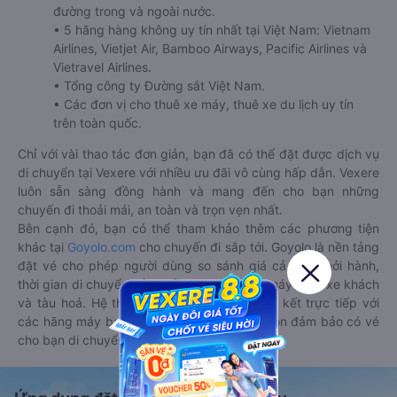
đường trong và ngoài nước.
• 5 hãng hàng không uy tín nhất tại Việt Nam: Vietnam
Airlines, Vietjet Air, Bamboo Airways, Pacific Airlines và
Vietravel Airlines.
• Tổng công ty Đường sắt Việt Nam.
• Các đơn vị cho thuê xe máy, thuê xe du lịch uy tín
trên toàn quốc.
Chỉ với vài thao tác đơn giản, bạn đã có thể đặt được dịch vụ
di chuyển tại Vexere với nhiều ưu đãi vô cùng hấp dẫn. Vexere
luôn sẵn sàng đồng hành và mang đến cho bạn những
chuyến đi thoải mái, an toàn và trọn vẹn nhất.
Bên cạnh đó, bạn có thể tham khảo thêm các phương tiện
khác tại
Goyolo.com
cho chuyến đi sắp tới. Goyolo là nền tảng
đặt vé cho phép người dùng so sánh giá cả, giờ khởi hành,
thời gian di chuyển của nhiều phương tiện máy bay, xe khách
và tàu hoả. Hệ thống của Goyolo được liên kết trực tiếp với
các hãng máy bay, xe khách và tàu hoả, luôn đảm bảo có vé
cho bạn di chuyển.