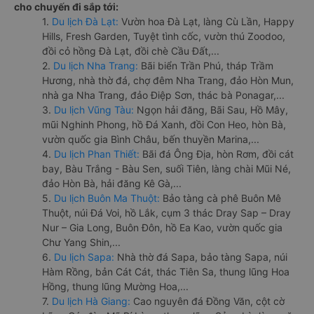
cho chuyến đi sắp tới:
1.
Du lịch Đà Lạt:
Vườn hoa Đà Lạt, làng Cù Lần, Happy
Hills, Fresh Garden, Tuyệt tình cốc, vườn thú Zoodoo,
đồi cỏ hồng Đà Lạt, đồi chè Cầu Đất,...
2.
Du lịch Nha Trang:
Bãi biển Trần Phú, tháp Trầm
Hương, nhà thờ đá, chợ đêm Nha Trang, đảo Hòn Mun,
nhà ga Nha Trang, đảo Điệp Sơn, thác bà Ponagar,...
3.
Du lịch Vũng Tàu:
Ngọn hải đăng, Bãi Sau, Hồ Mây,
mũi Nghinh Phong, hồ Đá Xanh, đồi Con Heo, hòn Bà,
vườn quốc gia Bình Châu, bến thuyền Marina,...
4.
Du lịch Phan Thiết:
Bãi đá Ông Địa, hòn Rơm, đồi cát
bay, Bàu Trắng - Bàu Sen, suối Tiên, làng chài Mũi Né,
đảo Hòn Bà, hải đăng Kê Gà,...
5.
Du lịch Buôn Ma Thuột:
Bảo tàng cà phê Buôn Mê
Thuột, núi Đá Voi, hồ Lắk, cụm 3 thác Dray Sap – Dray
Nur – Gia Long, Buôn Đôn, hồ Ea Kao, vườn quốc gia
Chư Yang Shin,...
6.
Du lịch Sapa:
Nhà thờ đá Sapa, bảo tàng Sapa, núi
Hàm Rồng, bản Cát Cát, thác Tiên Sa, thung lũng Hoa
Hồng, thung lũng Mường Hoa,...
7.
Du lịch Hà Giang:
Cao nguyên đá Đồng Văn, cột cờ