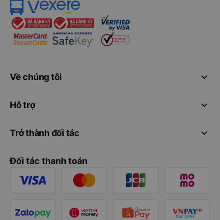
keyboard_arrow_down
Về chúng tôi
keyboard_arrow_down
Hỗ trợ
keyboard_arrow_down
Trở thành đối tác
Đối tác thanh toán