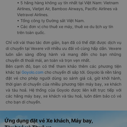
• 5 hãng hàng không uy tín nhất tại Việt Nam: Vietnam
Airlines, Vietjet Air, Bamboo Airways, Pacific Airlines và
Vietravel Airlines.
• Tổng công ty Đường sắt Việt Nam.
• Các đơn vị cho thuê xe máy, thuê xe du lịch uy tín
trên toàn quốc.
Chỉ với vài thao tác đơn giản, bạn đã có thể đặt được dịch vụ
di chuyển tại Vexere với nhiều ưu đãi vô cùng hấp dẫn. Vexere
luôn sẵn sàng đồng hành và mang đến cho bạn những
chuyến đi thoải mái, an toàn và trọn vẹn nhất.
Bên cạnh đó, bạn có thể tham khảo thêm các phương tiện
khác tại
Goyolo.com
cho chuyến đi sắp tới. Goyolo là nền tảng
đặt vé cho phép người dùng so sánh giá cả, giờ khởi hành,
thời gian di chuyển của nhiều phương tiện máy bay, xe khách
và tàu hoả. Hệ thống của Goyolo được liên kết trực tiếp với
các hãng máy bay, xe khách và tàu hoả, luôn đảm bảo có vé
cho bạn di chuyển.
Ứng dụng đặt vé Xe khách, Máy bay,