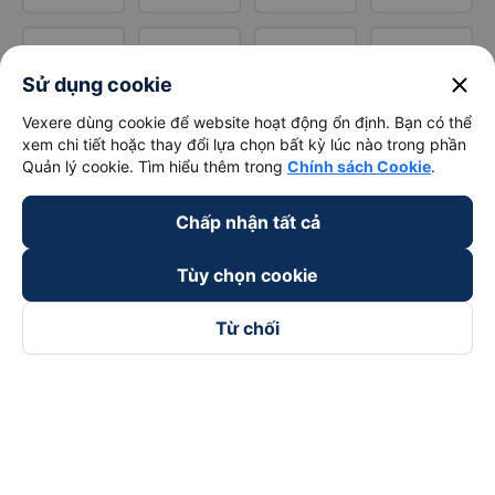
close
Sử dụng cookie
Vexere dùng cookie để website hoạt động ổn định. Bạn có thể
xem chi tiết hoặc thay đổi lựa chọn bất kỳ lúc nào trong phần
Quản lý cookie. Tìm hiểu thêm trong
Chính sách Cookie
.
Chấp nhận tất cả
Tùy chọn cookie
Từ chối
Theo dõi chúng tôi trên
Facebook
Tiktok
Youtube
Công ty TNHH Thương Mại Dịch Vụ Vexere