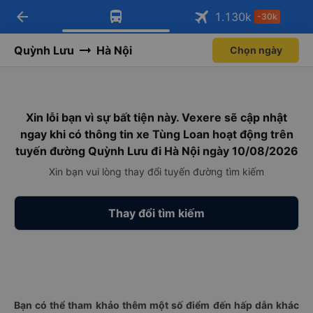
arrow_back
Tải app Vexere ngay!
Tải app Vexere
1.130
k
-30k
Mở app
Mở app
Nhận ưu đãi thành viên độc
-30k/ghế khi đặt vé máy bay qua
quyền
app
Quỳnh Lưu
Hà Nội
Chọn ngày
Xin lỗi bạn vì sự bất tiện này. Vexere sẽ cập nhật
ngay khi có thông tin xe Tùng Loan hoạt động trên
tuyến đường Quỳnh Lưu đi Hà Nội ngày 10/08/2026
Xin bạn vui lòng thay đổi tuyến đường tìm kiếm
Thay đổi tìm kiếm
Bạn có thể tham khảo thêm một số điểm đến hấp dẫn khác