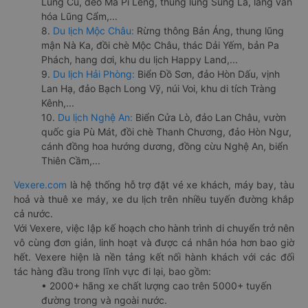
Lũng Cú, đèo Mã Pí Lèng, thung lũng Sủng Là, làng văn
hóa Lũng Cẩm,...
8.
Du lịch Mộc Châu:
Rừng thông Bản Áng, thung lũng
mận Nà Ka, đồi chè Mộc Châu, thác Dải Yếm, bản Pa
Phách, hang dơi, khu du lịch Happy Land,...
9.
Du lịch Hải Phòng:
Biển Đồ Sơn, đảo Hòn Dấu, vịnh
Lan Hạ, đảo Bạch Long Vỹ, núi Voi, khu di tích Tràng
Kênh,...
10.
Du lịch Nghệ An:
Biển Cửa Lò, đảo Lan Châu, vườn
quốc gia Pù Mát, đồi chè Thanh Chương, đảo Hòn Ngư,
cánh đồng hoa hướng dương, đồng cừu Nghệ An, biển
Thiên Cầm,...
Vexere.com
là hệ thống hỗ trợ đặt vé xe khách, máy bay, tàu
hoả và thuê xe máy, xe du lịch trên nhiều tuyến đường khắp
cả nước.
Với Vexere, việc lập kế hoạch cho hành trình di chuyển trở nên
vô cùng đơn giản, linh hoạt và được cá nhân hóa hơn bao giờ
hết. Vexere hiện là nền tảng kết nối hành khách với các đối
tác hàng đầu trong lĩnh vực đi lại, bao gồm:
• 2000+ hãng xe chất lượng cao trên 5000+ tuyến
đường trong và ngoài nước.