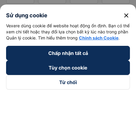
close
Sử dụng cookie
Vexere dùng cookie để website hoạt động ổn định. Bạn có thể
xem chi tiết hoặc thay đổi lựa chọn bất kỳ lúc nào trong phần
Quản lý cookie. Tìm hiểu thêm trong
Chính sách Cookie
.
Chấp nhận tất cả
Tùy chọn cookie
Từ chối
Theo dõi chúng tôi trên
Facebook
Tiktok
Youtube
Công ty TNHH Thương Mại Dịch Vụ Vexere