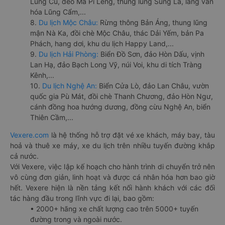
Lũng Cú, đèo Mã Pí Lèng, thung lũng Sủng Là, làng văn
hóa Lũng Cẩm,...
8.
Du lịch Mộc Châu:
Rừng thông Bản Áng, thung lũng
mận Nà Ka, đồi chè Mộc Châu, thác Dải Yếm, bản Pa
Phách, hang dơi, khu du lịch Happy Land,...
9.
Du lịch Hải Phòng:
Biển Đồ Sơn, đảo Hòn Dấu, vịnh
Lan Hạ, đảo Bạch Long Vỹ, núi Voi, khu di tích Tràng
Kênh,...
10.
Du lịch Nghệ An:
Biển Cửa Lò, đảo Lan Châu, vườn
quốc gia Pù Mát, đồi chè Thanh Chương, đảo Hòn Ngư,
cánh đồng hoa hướng dương, đồng cừu Nghệ An, biển
Thiên Cầm,...
Vexere.com
là hệ thống hỗ trợ đặt vé xe khách, máy bay, tàu
hoả và thuê xe máy, xe du lịch trên nhiều tuyến đường khắp
cả nước.
Với Vexere, việc lập kế hoạch cho hành trình di chuyển trở nên
vô cùng đơn giản, linh hoạt và được cá nhân hóa hơn bao giờ
hết. Vexere hiện là nền tảng kết nối hành khách với các đối
tác hàng đầu trong lĩnh vực đi lại, bao gồm:
• 2000+ hãng xe chất lượng cao trên 5000+ tuyến
đường trong và ngoài nước.