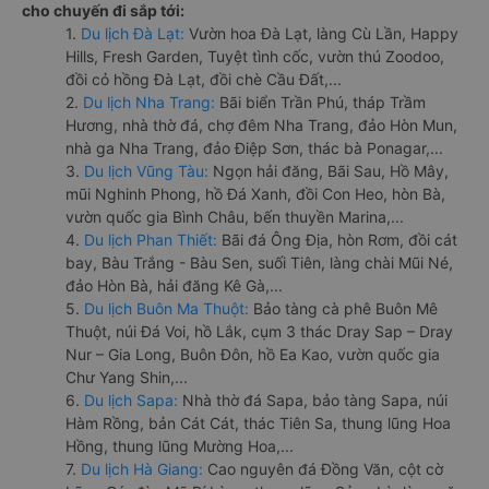
cho chuyến đi sắp tới:
1.
Du lịch Đà Lạt:
Vườn hoa Đà Lạt, làng Cù Lần, Happy
Hills, Fresh Garden, Tuyệt tình cốc, vườn thú Zoodoo,
đồi cỏ hồng Đà Lạt, đồi chè Cầu Đất,...
2.
Du lịch Nha Trang:
Bãi biển Trần Phú, tháp Trầm
Hương, nhà thờ đá, chợ đêm Nha Trang, đảo Hòn Mun,
nhà ga Nha Trang, đảo Điệp Sơn, thác bà Ponagar,...
3.
Du lịch Vũng Tàu:
Ngọn hải đăng, Bãi Sau, Hồ Mây,
mũi Nghinh Phong, hồ Đá Xanh, đồi Con Heo, hòn Bà,
vườn quốc gia Bình Châu, bến thuyền Marina,...
4.
Du lịch Phan Thiết:
Bãi đá Ông Địa, hòn Rơm, đồi cát
bay, Bàu Trắng - Bàu Sen, suối Tiên, làng chài Mũi Né,
đảo Hòn Bà, hải đăng Kê Gà,...
5.
Du lịch Buôn Ma Thuột:
Bảo tàng cà phê Buôn Mê
Thuột, núi Đá Voi, hồ Lắk, cụm 3 thác Dray Sap – Dray
Nur – Gia Long, Buôn Đôn, hồ Ea Kao, vườn quốc gia
Chư Yang Shin,...
6.
Du lịch Sapa:
Nhà thờ đá Sapa, bảo tàng Sapa, núi
Hàm Rồng, bản Cát Cát, thác Tiên Sa, thung lũng Hoa
Hồng, thung lũng Mường Hoa,...
7.
Du lịch Hà Giang:
Cao nguyên đá Đồng Văn, cột cờ