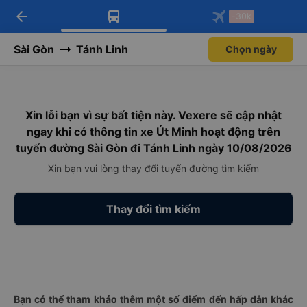
arrow_back
Tải app Vexere ngay!
Tải app Vexere
-30k
Mở app
Mở app
Nhận ưu đãi thành viên độc
-30k/ghế khi đặt vé máy bay qua
quyền
app
Sài Gòn
Tánh Linh
Chọn ngày
Xin lỗi bạn vì sự bất tiện này. Vexere sẽ cập nhật
ngay khi có thông tin xe Út Minh hoạt động trên
tuyến đường Sài Gòn đi Tánh Linh ngày 10/08/2026
Xin bạn vui lòng thay đổi tuyến đường tìm kiếm
Thay đổi tìm kiếm
Bạn có thể tham khảo thêm một số điểm đến hấp dẫn khác