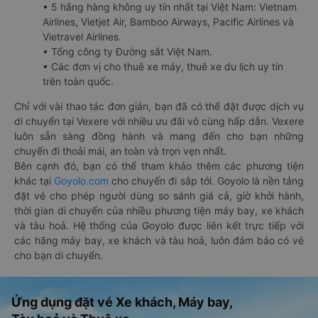
• 5 hãng hàng không uy tín nhất tại Việt Nam: Vietnam
Airlines, Vietjet Air, Bamboo Airways, Pacific Airlines và
Vietravel Airlines.
• Tổng công ty Đường sắt Việt Nam.
• Các đơn vị cho thuê xe máy, thuê xe du lịch uy tín
trên toàn quốc.
Chỉ với vài thao tác đơn giản, bạn đã có thể đặt được dịch vụ
di chuyển tại Vexere với nhiều ưu đãi vô cùng hấp dẫn. Vexere
luôn sẵn sàng đồng hành và mang đến cho bạn những
chuyến đi thoải mái, an toàn và trọn vẹn nhất.
Bên cạnh đó, bạn có thể tham khảo thêm các phương tiện
khác tại
Goyolo.com
cho chuyến đi sắp tới. Goyolo là nền tảng
đặt vé cho phép người dùng so sánh giá cả, giờ khởi hành,
thời gian di chuyển của nhiều phương tiện máy bay, xe khách
và tàu hoả. Hệ thống của Goyolo được liên kết trực tiếp với
các hãng máy bay, xe khách và tàu hoả, luôn đảm bảo có vé
cho bạn di chuyển.
Ứng dụng đặt vé Xe khách, Máy bay,