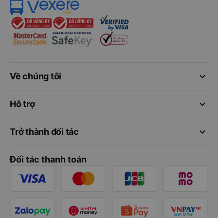
keyboard_arrow_down
Về chúng tôi
keyboard_arrow_down
Hỗ trợ
keyboard_arrow_down
Trở thành đối tác
Đối tác thanh toán