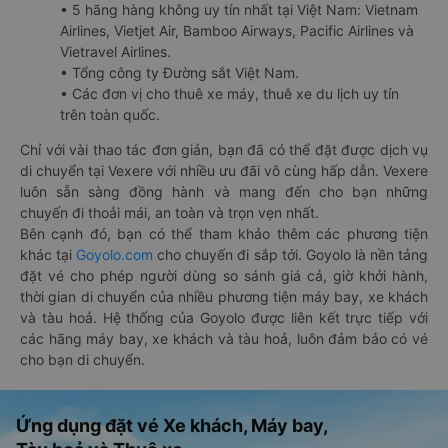
• 5 hãng hàng không uy tín nhất tại Việt Nam: Vietnam
Airlines, Vietjet Air, Bamboo Airways, Pacific Airlines và
Vietravel Airlines.
• Tổng công ty Đường sắt Việt Nam.
• Các đơn vị cho thuê xe máy, thuê xe du lịch uy tín
trên toàn quốc.
Chỉ với vài thao tác đơn giản, bạn đã có thể đặt được dịch vụ
di chuyển tại Vexere với nhiều ưu đãi vô cùng hấp dẫn. Vexere
luôn sẵn sàng đồng hành và mang đến cho bạn những
chuyến đi thoải mái, an toàn và trọn vẹn nhất.
Bên cạnh đó, bạn có thể tham khảo thêm các phương tiện
khác tại
Goyolo.com
cho chuyến đi sắp tới. Goyolo là nền tảng
đặt vé cho phép người dùng so sánh giá cả, giờ khởi hành,
thời gian di chuyển của nhiều phương tiện máy bay, xe khách
và tàu hoả. Hệ thống của Goyolo được liên kết trực tiếp với
các hãng máy bay, xe khách và tàu hoả, luôn đảm bảo có vé
cho bạn di chuyển.
Ứng dụng đặt vé Xe khách, Máy bay,