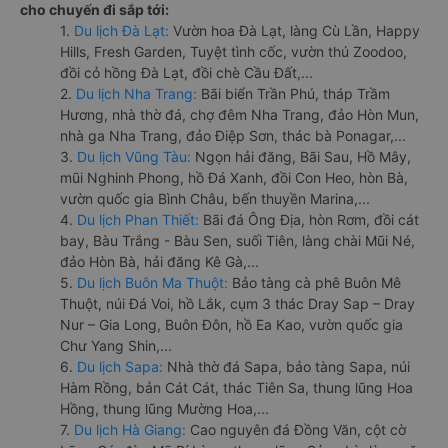
cho chuyến đi sắp tới:
1.
Du lịch Đà Lạt:
Vườn hoa Đà Lạt, làng Cù Lần, Happy
Hills, Fresh Garden, Tuyệt tình cốc, vườn thú Zoodoo,
đồi cỏ hồng Đà Lạt, đồi chè Cầu Đất,...
2.
Du lịch Nha Trang:
Bãi biển Trần Phú, tháp Trầm
Hương, nhà thờ đá, chợ đêm Nha Trang, đảo Hòn Mun,
nhà ga Nha Trang, đảo Điệp Sơn, thác bà Ponagar,...
3.
Du lịch Vũng Tàu:
Ngọn hải đăng, Bãi Sau, Hồ Mây,
mũi Nghinh Phong, hồ Đá Xanh, đồi Con Heo, hòn Bà,
vườn quốc gia Bình Châu, bến thuyền Marina,...
4.
Du lịch Phan Thiết:
Bãi đá Ông Địa, hòn Rơm, đồi cát
bay, Bàu Trắng - Bàu Sen, suối Tiên, làng chài Mũi Né,
đảo Hòn Bà, hải đăng Kê Gà,...
5.
Du lịch Buôn Ma Thuột:
Bảo tàng cà phê Buôn Mê
Thuột, núi Đá Voi, hồ Lắk, cụm 3 thác Dray Sap – Dray
Nur – Gia Long, Buôn Đôn, hồ Ea Kao, vườn quốc gia
Chư Yang Shin,...
6.
Du lịch Sapa:
Nhà thờ đá Sapa, bảo tàng Sapa, núi
Hàm Rồng, bản Cát Cát, thác Tiên Sa, thung lũng Hoa
Hồng, thung lũng Mường Hoa,...
7.
Du lịch Hà Giang:
Cao nguyên đá Đồng Văn, cột cờ