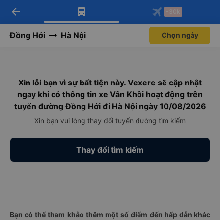
arrow_back
Tải app Vexere ngay!
Tải app Vexere
-30k
Mở app
Mở app
Nhận ưu đãi thành viên độc
-30k/ghế khi đặt vé máy bay qua
quyền
app
Đồng Hới
Hà Nội
Chọn ngày
Xin lỗi bạn vì sự bất tiện này. Vexere sẽ cập nhật
ngay khi có thông tin xe Vân Khôi hoạt động trên
tuyến đường Đồng Hới đi Hà Nội ngày 10/08/2026
Xin bạn vui lòng thay đổi tuyến đường tìm kiếm
Thay đổi tìm kiếm
Bạn có thể tham khảo thêm một số điểm đến hấp dẫn khác