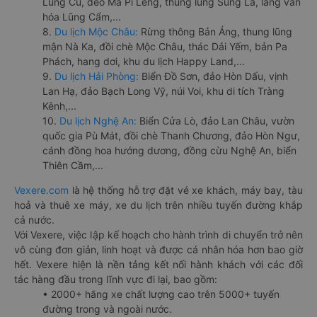
Lũng Cú, đèo Mã Pí Lèng, thung lũng Sủng Là, làng văn
hóa Lũng Cẩm,...
8.
Du lịch Mộc Châu:
Rừng thông Bản Áng, thung lũng
mận Nà Ka, đồi chè Mộc Châu, thác Dải Yếm, bản Pa
Phách, hang dơi, khu du lịch Happy Land,...
9.
Du lịch Hải Phòng:
Biển Đồ Sơn, đảo Hòn Dấu, vịnh
Lan Hạ, đảo Bạch Long Vỹ, núi Voi, khu di tích Tràng
Kênh,...
10.
Du lịch Nghệ An:
Biển Cửa Lò, đảo Lan Châu, vườn
quốc gia Pù Mát, đồi chè Thanh Chương, đảo Hòn Ngư,
cánh đồng hoa hướng dương, đồng cừu Nghệ An, biển
Thiên Cầm,...
Vexere.com
là hệ thống hỗ trợ đặt vé xe khách, máy bay, tàu
hoả và thuê xe máy, xe du lịch trên nhiều tuyến đường khắp
cả nước.
Với Vexere, việc lập kế hoạch cho hành trình di chuyển trở nên
vô cùng đơn giản, linh hoạt và được cá nhân hóa hơn bao giờ
hết. Vexere hiện là nền tảng kết nối hành khách với các đối
tác hàng đầu trong lĩnh vực đi lại, bao gồm:
• 2000+ hãng xe chất lượng cao trên 5000+ tuyến
đường trong và ngoài nước.