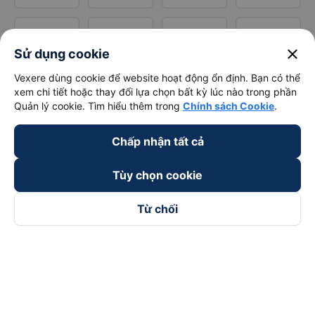
close
Sử dụng cookie
Vexere dùng cookie để website hoạt động ổn định. Bạn có thể
xem chi tiết hoặc thay đổi lựa chọn bất kỳ lúc nào trong phần
Quản lý cookie. Tìm hiểu thêm trong
Chính sách Cookie
.
Chấp nhận tất cả
Tùy chọn cookie
Từ chối
Theo dõi chúng tôi trên
Facebook
Tiktok
Youtube
Công ty TNHH Thương Mại Dịch Vụ Vexere