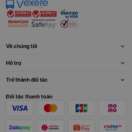
keyboard_arrow_down
Về chúng tôi
keyboard_arrow_down
Hỗ trợ
keyboard_arrow_down
Trở thành đối tác
Đối tác thanh toán