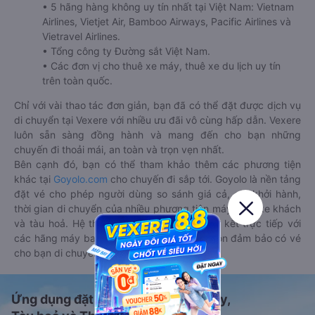
• 5 hãng hàng không uy tín nhất tại Việt Nam: Vietnam
Airlines, Vietjet Air, Bamboo Airways, Pacific Airlines và
Vietravel Airlines.
• Tổng công ty Đường sắt Việt Nam.
• Các đơn vị cho thuê xe máy, thuê xe du lịch uy tín
trên toàn quốc.
Chỉ với vài thao tác đơn giản, bạn đã có thể đặt được dịch vụ
di chuyển tại Vexere với nhiều ưu đãi vô cùng hấp dẫn. Vexere
luôn sẵn sàng đồng hành và mang đến cho bạn những
chuyến đi thoải mái, an toàn và trọn vẹn nhất.
Bên cạnh đó, bạn có thể tham khảo thêm các phương tiện
khác tại
Goyolo.com
cho chuyến đi sắp tới. Goyolo là nền tảng
đặt vé cho phép người dùng so sánh giá cả, giờ khởi hành,
thời gian di chuyển của nhiều phương tiện máy bay, xe khách
và tàu hoả. Hệ thống của Goyolo được liên kết trực tiếp với
các hãng máy bay, xe khách và tàu hoả, luôn đảm bảo có vé
cho bạn di chuyển.
Ứng dụng đặt vé Xe khách, Máy bay,