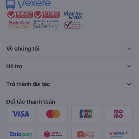
keyboard_arrow_down
Về chúng tôi
keyboard_arrow_down
Hỗ trợ
keyboard_arrow_down
Trở thành đối tác
Đối tác thanh toán