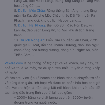
Lũng Cú, đèo Mã Pí Lèng, thung lũng Sủng Là, làng văn
hóa Lũng Cẩm,...
8.
Du lịch Mộc Châu:
Rừng thông Bản Áng, thung lũng
mận Nà Ka, đồi chè Mộc Châu, thác Dải Yếm, bản Pa
Phách, hang dơi, khu du lịch Happy Land,...
9.
Du lịch Hải Phòng:
Biển Đồ Sơn, đảo Hòn Dấu, vịnh
Lan Hạ, đảo Bạch Long Vỹ, núi Voi, khu di tích Tràng
Kênh,...
10.
Du lịch Nghệ An:
Biển Cửa Lò, đảo Lan Châu, vườn
quốc gia Pù Mát, đồi chè Thanh Chương, đảo Hòn Ngư,
cánh đồng hoa hướng dương, đồng cừu Nghệ An, biển
Thiên Cầm,...
Vexere.com
là hệ thống hỗ trợ đặt vé xe khách, máy bay, tàu
hoả và thuê xe máy, xe du lịch trên nhiều tuyến đường khắp
cả nước.
Với Vexere, việc lập kế hoạch cho hành trình di chuyển trở nên
vô cùng đơn giản, linh hoạt và được cá nhân hóa hơn bao giờ
hết. Vexere hiện là nền tảng kết nối hành khách với các đối
tác hàng đầu trong lĩnh vực đi lại, bao gồm:
• 2000+ hãng xe chất lượng cao trên 5000+ tuyến
đường trong và ngoài nước.