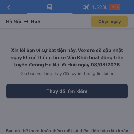
arrow_back
Tải app Vexere ngay!
Tải app Vexere
1.523
k
-30k
Mở app
Mở app
Nhận ưu đãi thành viên độc
-30k/ghế khi đặt vé máy bay qua
quyền
app
Hà Nội
Huế
Chọn ngày
Xin lỗi bạn vì sự bất tiện này. Vexere sẽ cập nhật
ngay khi có thông tin xe Vân Khôi hoạt động trên
tuyến đường Hà Nội đi Huế ngày 08/08/2026
Xin bạn vui lòng thay đổi tuyến đường tìm kiếm
Thay đổi tìm kiếm
Bạn có thể tham khảo thêm một số điểm đến hấp dẫn khác