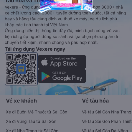
Tàu hoả và Thuê xe
Vexere - ứng dụng đặt vé đa phương tiện với hơn 3000+ nhà
xe chất lượng cao, 5000+ tuyến đường toàn quốc, tất cả hãng
bay và hãng tàu cùng dịch vụ thuê xe máy, xe du lịch phủ
khắp các tỉnh thành tại Việt Nam.
Ứng dụng hiển thị thông tin đầy đủ, minh bạch cùng vô vàn
tiện ích giúp người dùng so sánh và lựa chọn phương án di
chuyển tiết kiệm, nhanh chóng và phù hợp nhất.
Tải ứng dụng Vexere ngay
Vé xe khách
Vé tàu hỏa
Xe đi Buôn Mê Thuột từ Sài Gòn
Vé tàu Sài Gòn Nha Trang
Xe đi Vũng Tàu từ Sài Gòn
Vé tàu Sài Gòn Phan Thiết
Xe đi Nha Trang từ Sài Gòn
Vé tàu Sài Gòn Đà Nẵng