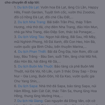
cho chuyến đi sắp tới:
1.
Du lịch Đà Lạt:
Vườn hoa Đà Lạt, làng Cù Lần, Happy
Hills, Fresh Garden, Tuyệt tình cốc, vườn thú Zoodoo,
đồi cỏ hồng Đà Lạt, đồi chè Cầu Đất,...
2.
Du lịch Nha Trang:
Bãi biển Trần Phú, tháp Trầm
Hương, nhà thờ đá, chợ đêm Nha Trang, đảo Hòn Mun,
nhà ga Nha Trang, đảo Điệp Sơn, thác bà Ponagar,...
3.
Du lịch Vũng Tàu:
Ngọn hải đăng, Bãi Sau, Hồ Mây,
mũi Nghinh Phong, hồ Đá Xanh, đồi Con Heo, hòn Bà,
vườn quốc gia Bình Châu, bến thuyền Marina,...
4.
Du lịch Phan Thiết:
Bãi đá Ông Địa, hòn Rơm, đồi cát
bay, Bàu Trắng - Bàu Sen, suối Tiên, làng chài Mũi Né,
đảo Hòn Bà, hải đăng Kê Gà,...
5.
Du lịch Buôn Ma Thuột:
Bảo tàng cà phê Buôn Mê
Thuột, núi Đá Voi, hồ Lắk, cụm 3 thác Dray Sap – Dray
Nur – Gia Long, Buôn Đôn, hồ Ea Kao, vườn quốc gia
Chư Yang Shin,...
6.
Du lịch Sapa:
Nhà thờ đá Sapa, bảo tàng Sapa, núi
Hàm Rồng, bản Cát Cát, thác Tiên Sa, thung lũng Hoa
Hồng, thung lũng Mường Hoa,...
7.
Du lịch Hà Giang:
Cao nguyên đá Đồng Văn, cột cờ