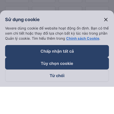
close
Sử dụng cookie
Vexere dùng cookie để website hoạt động ổn định. Bạn có thể
xem chi tiết hoặc thay đổi lựa chọn bất kỳ lúc nào trong phần
Quản lý cookie. Tìm hiểu thêm trong
Chính sách Cookie
.
Chấp nhận tất cả
Tùy chọn cookie
Từ chối
Theo dõi chúng tôi trên
Facebook
Tiktok
Youtube
Công ty TNHH Thương Mại Dịch Vụ Vexere