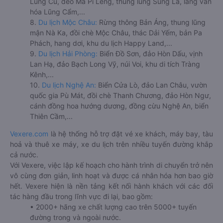
Lũng Cú, đèo Mã Pí Lèng, thung lũng Sủng Là, làng văn
hóa Lũng Cẩm,...
8.
Du lịch Mộc Châu:
Rừng thông Bản Áng, thung lũng
mận Nà Ka, đồi chè Mộc Châu, thác Dải Yếm, bản Pa
Phách, hang dơi, khu du lịch Happy Land,...
9.
Du lịch Hải Phòng:
Biển Đồ Sơn, đảo Hòn Dấu, vịnh
Lan Hạ, đảo Bạch Long Vỹ, núi Voi, khu di tích Tràng
Kênh,...
10.
Du lịch Nghệ An:
Biển Cửa Lò, đảo Lan Châu, vườn
quốc gia Pù Mát, đồi chè Thanh Chương, đảo Hòn Ngư,
cánh đồng hoa hướng dương, đồng cừu Nghệ An, biển
Thiên Cầm,...
Vexere.com
là hệ thống hỗ trợ đặt vé xe khách, máy bay, tàu
hoả và thuê xe máy, xe du lịch trên nhiều tuyến đường khắp
cả nước.
Với Vexere, việc lập kế hoạch cho hành trình di chuyển trở nên
vô cùng đơn giản, linh hoạt và được cá nhân hóa hơn bao giờ
hết. Vexere hiện là nền tảng kết nối hành khách với các đối
tác hàng đầu trong lĩnh vực đi lại, bao gồm:
• 2000+ hãng xe chất lượng cao trên 5000+ tuyến
đường trong và ngoài nước.