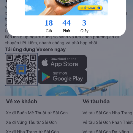
Tàu hoả và Thuê xe
Vexere - ứng dụng đặt vé đa phương tiện với hơn 3000+ nhà
xe chất lượng cao, 5000+ tuyến đường toàn quốc, tất cả hãng
bay và hãng tàu cùng dịch vụ thuê xe máy, xe du lịch phủ
khắp các tỉnh thành tại Việt Nam.
Ứng dụng hiển thị thông tin đầy đủ, minh bạch cùng vô vàn
tiện ích giúp người dùng so sánh và lựa chọn phương án di
chuyển tiết kiệm, nhanh chóng và phù hợp nhất.
Tải ứng dụng Vexere ngay
Vé xe khách
Vé tàu hỏa
Xe đi Buôn Mê Thuột từ Sài Gòn
Vé tàu Sài Gòn Nha Trang
Xe đi Vũng Tàu từ Sài Gòn
Vé tàu Sài Gòn Phan Thiết
Xe đi Nha Trang từ Sài Gòn
Vé tàu Sài Gòn Đà Nẵng