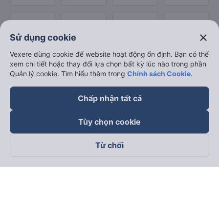
close
Sử dụng cookie
Vexere dùng cookie để website hoạt động ổn định. Bạn có thể
xem chi tiết hoặc thay đổi lựa chọn bất kỳ lúc nào trong phần
Quản lý cookie. Tìm hiểu thêm trong
Chính sách Cookie
.
Chấp nhận tất cả
Tùy chọn cookie
Từ chối
Theo dõi chúng tôi trên
Facebook
Tiktok
Youtube
Công ty TNHH Thương Mại Dịch Vụ Vexere