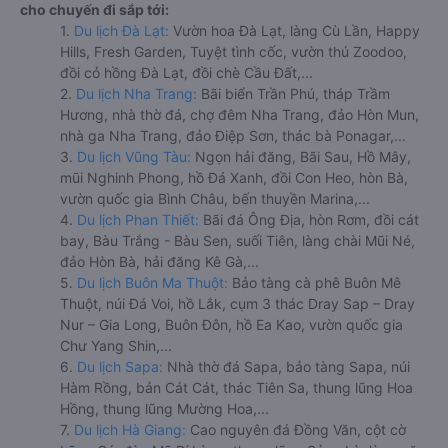
cho chuyến đi sắp tới:
1.
Du lịch Đà Lạt:
Vườn hoa Đà Lạt, làng Cù Lần, Happy
Hills, Fresh Garden, Tuyệt tình cốc, vườn thú Zoodoo,
đồi cỏ hồng Đà Lạt, đồi chè Cầu Đất,...
2.
Du lịch Nha Trang:
Bãi biển Trần Phú, tháp Trầm
Hương, nhà thờ đá, chợ đêm Nha Trang, đảo Hòn Mun,
nhà ga Nha Trang, đảo Điệp Sơn, thác bà Ponagar,...
3.
Du lịch Vũng Tàu:
Ngọn hải đăng, Bãi Sau, Hồ Mây,
mũi Nghinh Phong, hồ Đá Xanh, đồi Con Heo, hòn Bà,
vườn quốc gia Bình Châu, bến thuyền Marina,...
4.
Du lịch Phan Thiết:
Bãi đá Ông Địa, hòn Rơm, đồi cát
bay, Bàu Trắng - Bàu Sen, suối Tiên, làng chài Mũi Né,
đảo Hòn Bà, hải đăng Kê Gà,...
5.
Du lịch Buôn Ma Thuột:
Bảo tàng cà phê Buôn Mê
Thuột, núi Đá Voi, hồ Lắk, cụm 3 thác Dray Sap – Dray
Nur – Gia Long, Buôn Đôn, hồ Ea Kao, vườn quốc gia
Chư Yang Shin,...
6.
Du lịch Sapa:
Nhà thờ đá Sapa, bảo tàng Sapa, núi
Hàm Rồng, bản Cát Cát, thác Tiên Sa, thung lũng Hoa
Hồng, thung lũng Mường Hoa,...
7.
Du lịch Hà Giang:
Cao nguyên đá Đồng Văn, cột cờ