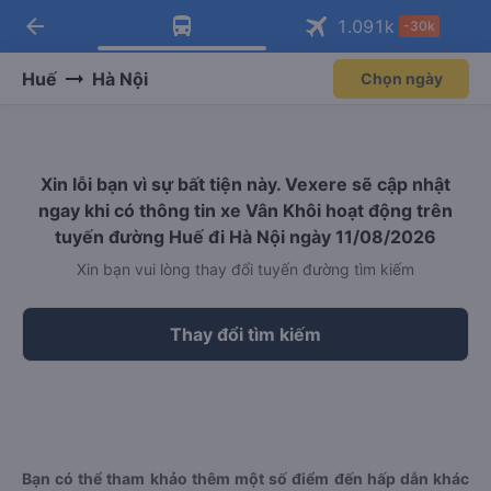
arrow_back
Tải app Vexere ngay!
Tải app Vexere
1.091
k
-30k
Mở app
Mở app
Nhận ưu đãi thành viên độc
-30k/ghế khi đặt vé máy bay qua
quyền
app
Huế
Hà Nội
Chọn ngày
Xin lỗi bạn vì sự bất tiện này. Vexere sẽ cập nhật
ngay khi có thông tin xe Vân Khôi hoạt động trên
tuyến đường Huế đi Hà Nội ngày 11/08/2026
Xin bạn vui lòng thay đổi tuyến đường tìm kiếm
Thay đổi tìm kiếm
Bạn có thể tham khảo thêm một số điểm đến hấp dẫn khác