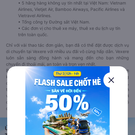
• 5 hãng hàng không uy tín nhất tại Việt Nam: Vietnam
Airlines, Vietjet Air, Bamboo Airways, Pacific Airlines và
Vietravel Airlines.
• Tổng công ty Đường sắt Việt Nam.
• Các đơn vị cho thuê xe máy, thuê xe du lịch uy tín
trên toàn quốc.
Chỉ với vài thao tác đơn giản, bạn đã có thể đặt được dịch vụ
di chuyển tại Vexere với nhiều ưu đãi vô cùng hấp dẫn. Vexere
luôn sẵn sàng đồng hành và mang đến cho bạn những
chuyến đi thoải mái, an toàn và trọn vẹn nhất.
Bên cạnh đó, bạn có thể tham khảo thêm các phương tiện
khác tại
Goyolo.com
cho chuyến đi sắp tới. Goyolo là nền tảng
đặt vé cho phép người dùng so sánh giá cả, giờ khởi hành,
thời gian di chuyển của nhiều phương tiện máy bay, xe khách
và tàu hoả. Hệ thống của Goyolo được liên kết trực tiếp với
các hãng máy bay, xe khách và tàu hoả, luôn đảm bảo có vé
cho bạn di chuyển.
Ứng dụng đặt vé Xe khách, Máy bay,