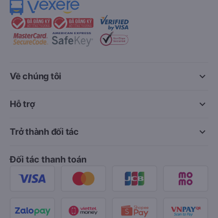
keyboard_arrow_down
Về chúng tôi
keyboard_arrow_down
Hỗ trợ
keyboard_arrow_down
Trở thành đối tác
Đối tác thanh toán